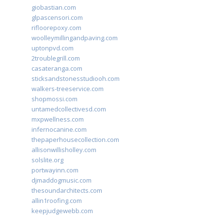
giobastian.com
glpascensori.com
rifloorepoxy.com
woolleymillingandpaving.com
uptonpvd.com
2troublegrill.com
casateranga.com
sticksandstonesstudiooh.com
walkers-treeservice.com
shopmossi.com
untamedcollectivesd.com
mxpwellness.com
infernocanine.com
thepaperhousecollection.com
allisonwillisholley.com
solslite.org
portwayinn.com
djmaddogmusic.com
thesoundarchitects.com
allin1roofing.com
keepjudgewebb.com