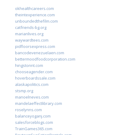
okhealthcareers.com
theintexperience.com
unboundedthefilm.com
catfriends-bg.org
marianlives.org
waywardtees.com
pidfloorsexpress.com
bancodevenezuelaen.com
bettermoodfoodcorporation.com
hingstonnt.com
chooseagender.com
hoverboardssale.com
alaskapolitics.com
stsmp.org
manoelneves.com
mandelaeffectlibrary.com
roselynns.com
balanceyoganj.com
salesforceblogs.com
TrainGames365.com