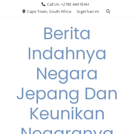
Skip
Call Us: +2782 444 YEAH
to
Cape Town, South Africa
togel hari ini
content
Berita
Indahnya
Negara
Jepang Dan
Keunikan
Negaranya