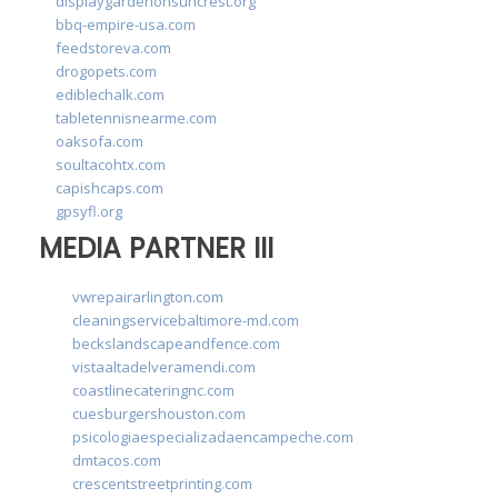
displaygardenonsuncrest.org
bbq-empire-usa.com
feedstoreva.com
drogopets.com
ediblechalk.com
tabletennisnearme.com
oaksofa.com
soultacohtx.com
capishcaps.com
gpsyfl.org
MEDIA PARTNER III
vwrepairarlington.com
cleaningservicebaltimore-md.com
beckslandscapeandfence.com
vistaaltadelveramendi.com
coastlinecateringnc.com
cuesburgershouston.com
psicologiaespecializadaencampeche.com
dmtacos.com
crescentstreetprinting.com