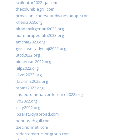
scdlqatar2022-qa.com
thecolumbiagrill.com
provisionscheeseandwineshoppe.com
khedi2023.org
akademikgeriatri2023.org
marmarapediatri2023.org
emchie2023.org
girisimselradyoloji2022.org
utcd2022.org
biosensor2022.org
ialp2022.org
klivet2022.org
ifac-hms2022.org
taoms2022.org
iias-euromena-conference2022.org
ivd2022.org
csity2022.org
ibsarstudyabroad.com
bennusehgall.com
tsecincinnati.com
roderconstructiongroup.com