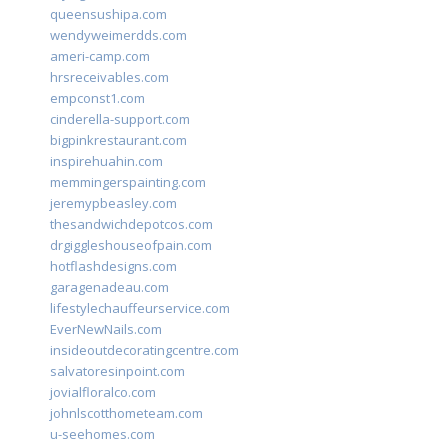
queensushipa.com
wendyweimerdds.com
ameri-camp.com
hrsreceivables.com
empconst1.com
cinderella-support.com
bigpinkrestaurant.com
inspirehuahin.com
memmingerspainting.com
jeremypbeasley.com
thesandwichdepotcos.com
drgiggleshouseofpain.com
hotflashdesigns.com
garagenadeau.com
lifestylechauffeurservice.com
EverNewNails.com
insideoutdecoratingcentre.com
salvatoresinpoint.com
jovialfloralco.com
johnlscotthometeam.com
u-seehomes.com