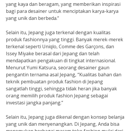
yang kaya dan beragam, yang memberikan inspirasi
bagi para desainer untuk menciptakan karya-karya
yang unik dan berbeda.”
Selain itu, Jepang juga terkenal dengan kualitas
produk fashionnya yang tinggi. Banyak merek-merek
terkenal seperti Uniqlo, Comme des Garçons, dan
Issey Miyake berasal dari Jepang dan telah
mendapatkan pengakuan di tingkat internasional.
Menurut Yumi Katsura, seorang desainer gaun
pengantin ternama asal Jepang, “Kualitas bahan dan
teknik pembuatan produk fashion di Jepang
sangatlah tinggi, sehingga tidak heran jika banyak
orang memilih produk fashion Jepang sebagai
investasi jangka panjang.”
Selain itu, Jepang juga dikenal dengan konsep belanja
yang unik dan menyenangkan. Di Jepang, Anda bisa