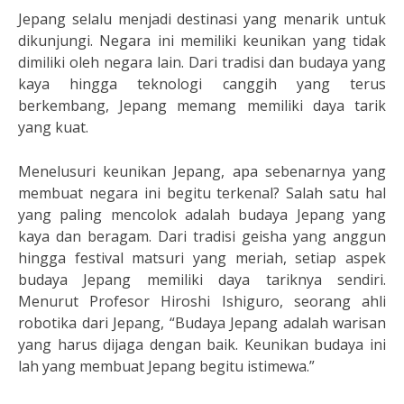
Jepang selalu menjadi destinasi yang menarik untuk
dikunjungi. Negara ini memiliki keunikan yang tidak
dimiliki oleh negara lain. Dari tradisi dan budaya yang
kaya hingga teknologi canggih yang terus
berkembang, Jepang memang memiliki daya tarik
yang kuat.
Menelusuri keunikan Jepang, apa sebenarnya yang
membuat negara ini begitu terkenal? Salah satu hal
yang paling mencolok adalah budaya Jepang yang
kaya dan beragam. Dari tradisi geisha yang anggun
hingga festival matsuri yang meriah, setiap aspek
budaya Jepang memiliki daya tariknya sendiri.
Menurut Profesor Hiroshi Ishiguro, seorang ahli
robotika dari Jepang, “Budaya Jepang adalah warisan
yang harus dijaga dengan baik. Keunikan budaya ini
lah yang membuat Jepang begitu istimewa.”