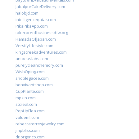
BaytownEvaCationRentals.com
JabalpurCakeDelivery.com
halobjd.com
intelligenceqatar.com
PikaPikaApp.com
takecareofbusinessdfw.org
HamadaOfJapan.com
VersifyLifestyle.com
kingscreekadventures.com
antaeuslabs.com
purelycleanchemdry.com
WishOping.com
shoplegacee.com
bonvivantshop.com
CupPlante.com
mpzin.com
stcreal.com
PopUpFlea.com
valueml.com
rebeccatorresjewelry.com
jmpbliss.com
drjorgerico.com