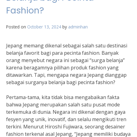
Fashion?
Posted on
October 13, 2024
by
adminhan
Jepang memang dikenal sebagai salah satu destinasi
belanja favorit bagi para pecinta fashion. Banyak
orang menyebut negara ini sebagai “surga belanja”
karena beragamnya pilihan produk fashion yang
ditawarkan. Tapi, mengapa negara Jepang dianggap
sebagai surganya belanja bagi pecinta fashion?
Pertama-tama, kita tidak bisa mengabaikan fakta
bahwa Jepang merupakan salah satu pusat mode
terkemuka di dunia. Negara ini dikenal dengan gaya
fesyen yang unik, inovatif, dan selalu mengikuti tren
terkini. Menurut Hiroshi Fujiwara, seorang desainer
fashion terkenal asal Jepang, “Jepang memiliki budaya