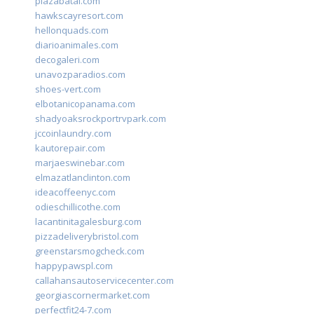
plazabatai.com
hawkscayresort.com
hellonquads.com
diarioanimales.com
decogaleri.com
unavozparadios.com
shoes-vert.com
elbotanicopanama.com
shadyoaksrockportrvpark.com
jccoinlaundry.com
kautorepair.com
marjaeswinebar.com
elmazatlanclinton.com
ideacoffeenyc.com
odieschillicothe.com
lacantinitagalesburg.com
pizzadeliverybristol.com
greenstarsmogcheck.com
happypawspl.com
callahansautoservicecenter.com
georgiascornermarket.com
perfectfit24-7.com