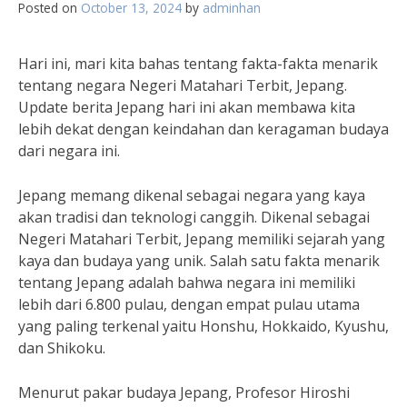
Posted on
October 13, 2024
by
adminhan
Hari ini, mari kita bahas tentang fakta-fakta menarik
tentang negara Negeri Matahari Terbit, Jepang.
Update berita Jepang hari ini akan membawa kita
lebih dekat dengan keindahan dan keragaman budaya
dari negara ini.
Jepang memang dikenal sebagai negara yang kaya
akan tradisi dan teknologi canggih. Dikenal sebagai
Negeri Matahari Terbit, Jepang memiliki sejarah yang
kaya dan budaya yang unik. Salah satu fakta menarik
tentang Jepang adalah bahwa negara ini memiliki
lebih dari 6.800 pulau, dengan empat pulau utama
yang paling terkenal yaitu Honshu, Hokkaido, Kyushu,
dan Shikoku.
Menurut pakar budaya Jepang, Profesor Hiroshi