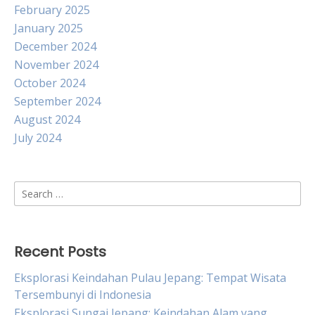
February 2025
January 2025
December 2024
November 2024
October 2024
September 2024
August 2024
July 2024
Search
for:
Recent Posts
Eksplorasi Keindahan Pulau Jepang: Tempat Wisata
Tersembunyi di Indonesia
Eksplorasi Sungai Jepang: Keindahan Alam yang