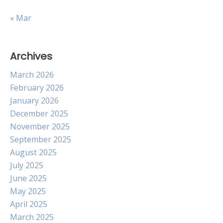
« Mar
Archives
March 2026
February 2026
January 2026
December 2025
November 2025
September 2025
August 2025
July 2025
June 2025
May 2025
April 2025
March 2025