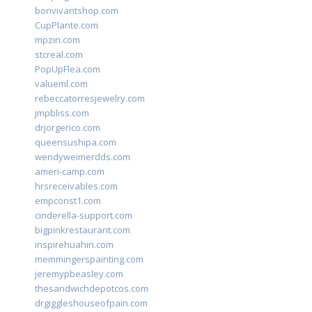
bonvivantshop.com
CupPlante.com
mpzin.com
stcreal.com
PopUpFlea.com
valueml.com
rebeccatorresjewelry.com
jmpbliss.com
drjorgerico.com
queensushipa.com
wendyweimerdds.com
ameri-camp.com
hrsreceivables.com
empconst1.com
cinderella-support.com
bigpinkrestaurant.com
inspirehuahin.com
memmingerspainting.com
jeremypbeasley.com
thesandwichdepotcos.com
drgiggleshouseofpain.com