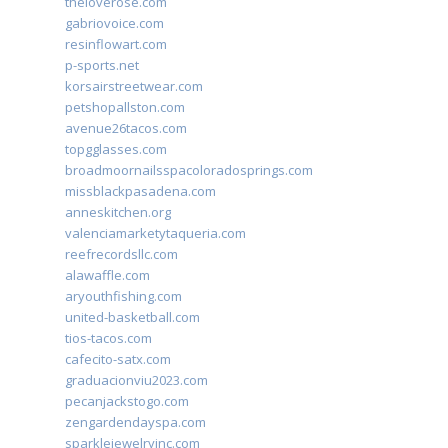
theloverose.com
gabriovoice.com
resinflowart.com
p-sports.net
korsairstreetwear.com
petshopallston.com
avenue26tacos.com
topgglasses.com
broadmoornailsspacoloradosprings.com
missblackpasadena.com
anneskitchen.org
valenciamarketytaqueria.com
reefrecordsllc.com
alawaffle.com
aryouthfishing.com
united-basketball.com
tios-tacos.com
cafecito-satx.com
graduacionviu2023.com
pecanjackstogo.com
zengardendayspa.com
sparklejewelryinc.com