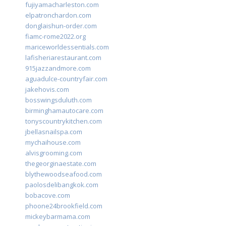
fujiyamacharleston.com
elpatronchardon.com
donglaishun-order.com
fiamc-rome2022.org
mariceworldessentials.com
lafisheriarestaurant.com
915jazzandmore.com
aguadulce-countryfair.com
jakehovis.com
bosswingsduluth.com
birminghamautocare.com
tonyscountrykitchen.com
jbellasnailspa.com
mychaihouse.com
alvisgrooming.com
thegeorginaestate.com
blythewoodseafood.com
paolosdelibangkok.com
bobacove.com
phoone24brookfield.com
mickeybarmama.com