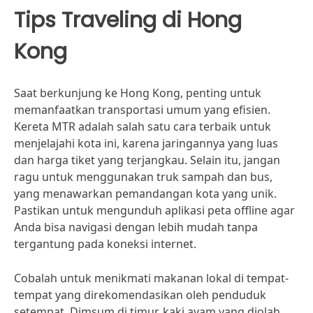
Tips Traveling di Hong
Kong
Saat berkunjung ke Hong Kong, penting untuk
memanfaatkan transportasi umum yang efisien.
Kereta MTR adalah salah satu cara terbaik untuk
menjelajahi kota ini, karena jaringannya yang luas
dan harga tiket yang terjangkau. Selain itu, jangan
ragu untuk menggunakan truk sampah dan bus,
yang menawarkan pemandangan kota yang unik.
Pastikan untuk mengunduh aplikasi peta offline agar
Anda bisa navigasi dengan lebih mudah tanpa
tergantung pada koneksi internet.
Cobalah untuk menikmati makanan lokal di tempat-
tempat yang direkomendasikan oleh penduduk
setempat. Dimsum di timur, kaki ayam yang diolah