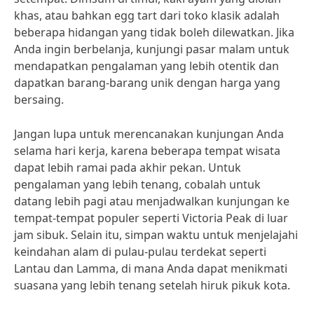
khas, atau bahkan egg tart dari toko klasik adalah
beberapa hidangan yang tidak boleh dilewatkan. Jika
Anda ingin berbelanja, kunjungi pasar malam untuk
mendapatkan pengalaman yang lebih otentik dan
dapatkan barang-barang unik dengan harga yang
bersaing.
Jangan lupa untuk merencanakan kunjungan Anda
selama hari kerja, karena beberapa tempat wisata
dapat lebih ramai pada akhir pekan. Untuk
pengalaman yang lebih tenang, cobalah untuk
datang lebih pagi atau menjadwalkan kunjungan ke
tempat-tempat populer seperti Victoria Peak di luar
jam sibuk. Selain itu, simpan waktu untuk menjelajahi
keindahan alam di pulau-pulau terdekat seperti
Lantau dan Lamma, di mana Anda dapat menikmati
suasana yang lebih tenang setelah hiruk pikuk kota.