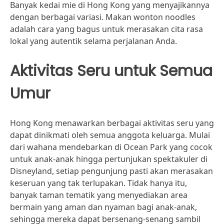
Banyak kedai mie di Hong Kong yang menyajikannya
dengan berbagai variasi. Makan wonton noodles
adalah cara yang bagus untuk merasakan cita rasa
lokal yang autentik selama perjalanan Anda.
Aktivitas Seru untuk Semua
Umur
Hong Kong menawarkan berbagai aktivitas seru yang
dapat dinikmati oleh semua anggota keluarga. Mulai
dari wahana mendebarkan di Ocean Park yang cocok
untuk anak-anak hingga pertunjukan spektakuler di
Disneyland, setiap pengunjung pasti akan merasakan
keseruan yang tak terlupakan. Tidak hanya itu,
banyak taman tematik yang menyediakan area
bermain yang aman dan nyaman bagi anak-anak,
sehingga mereka dapat bersenang-senang sambil