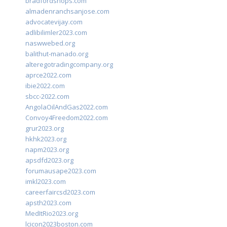
bradfordshops.com
almadenranchsanjose.com
advocatevijay.com
adlibilimler2023.com
naswwebed.org
balithut-manado.org
alteregotradingcompany.org
aprce2022.com
ibie2022.com
sbcc-2022.com
AngolaOilAndGas2022.com
Convoy4Freedom2022.com
grur2023.org
hkhk2023.org
napm2023.org
apsdfd2023.org
forumausape2023.com
imkl2023.com
careerfaircsd2023.com
apsth2023.com
MedItRio2023.org
lcicon2023boston.com