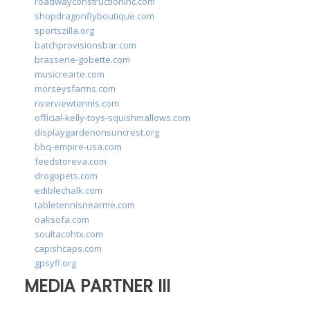
roadwayconstructioninc.com
shopdragonflyboutique.com
sportszilla.org
batchprovisionsbar.com
brasserie-gobette.com
musicrearte.com
morseysfarms.com
riverviewtennis.com
official-kelly-toys-squishmallows.com
displaygardenonsuncrest.org
bbq-empire-usa.com
feedstoreva.com
drogopets.com
ediblechalk.com
tabletennisnearme.com
oaksofa.com
soultacohtx.com
capishcaps.com
gpsyfl.org
MEDIA PARTNER III