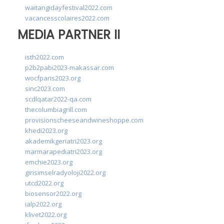
waitangidayfestival2022.com
vacancesscolaires2022.com
MEDIA PARTNER II
isth2022.com
p2b2pabi2023-makassar.com
wocfparis2023.org
sinc2023.com
scdlqatar2022-qa.com
thecolumbiagrill.com
provisionscheeseandwineshoppe.com
khedi2023.org
akademikgeriatri2023.org
marmarapediatri2023.org
emchie2023.org
girisimselradyoloji2022.org
utcd2022.org
biosensor2022.org
ialp2022.org
klivet2022.org