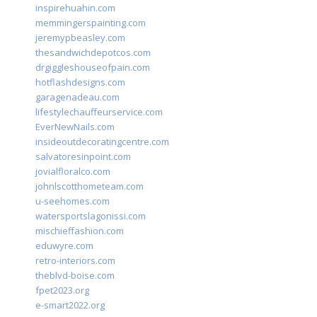
inspirehuahin.com
memmingerspainting.com
jeremypbeasley.com
thesandwichdepotcos.com
drgiggleshouseofpain.com
hotflashdesigns.com
garagenadeau.com
lifestylechauffeurservice.com
EverNewNails.com
insideoutdecoratingcentre.com
salvatoresinpoint.com
jovialfloralco.com
johnlscotthometeam.com
u-seehomes.com
watersportslagonissi.com
mischieffashion.com
eduwyre.com
retro-interiors.com
theblvd-boise.com
fpet2023.org
e-smart2022.org