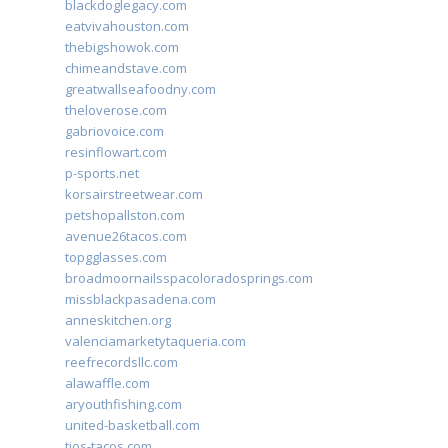
blackdoglegacy.com
eatvivahouston.com
thebigshowok.com
chimeandstave.com
greatwallseafoodny.com
theloverose.com
gabriovoice.com
resinflowart.com
p-sports.net
korsairstreetwear.com
petshopallston.com
avenue26tacos.com
topgglasses.com
broadmoornailsspacoloradosprings.com
missblackpasadena.com
anneskitchen.org
valenciamarketytaqueria.com
reefrecordsllc.com
alawaffle.com
aryouthfishing.com
united-basketball.com
tios-tacos.com