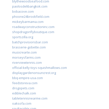
blythewoodseafood.com
paolosdelibangkok.com
bobacove.com
phoone24brookfield.com
mickeybarmama.com
roadwayconstructioninc.com
shopdragonflyboutique.com
sportszilla.org
batchprovisionsbar.com
brasserie-gobette.com
musicrearte.com
morseysfarms.com
riverviewtennis.com
official-kelly-toys-squishmallows.com
displaygardenonsuncrest.org
bbq-empire-usa.com
feedstoreva.com
drogopets.com
ediblechalk.com
tabletennisnearme.com
oaksofa.com
soultacohtx.com