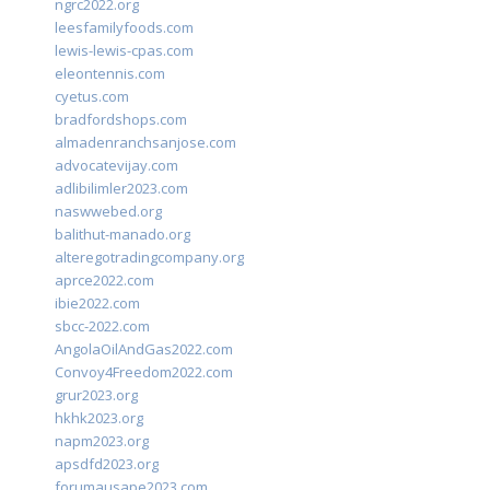
ngrc2022.org
leesfamilyfoods.com
lewis-lewis-cpas.com
eleontennis.com
cyetus.com
bradfordshops.com
almadenranchsanjose.com
advocatevijay.com
adlibilimler2023.com
naswwebed.org
balithut-manado.org
alteregotradingcompany.org
aprce2022.com
ibie2022.com
sbcc-2022.com
AngolaOilAndGas2022.com
Convoy4Freedom2022.com
grur2023.org
hkhk2023.org
napm2023.org
apsdfd2023.org
forumausape2023.com