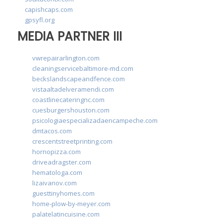
capishcaps.com
gpsyfl.org
MEDIA PARTNER III
vwrepairarlington.com
cleaningservicebaltimore-md.com
beckslandscapeandfence.com
vistaaltadelveramendi.com
coastlinecateringnc.com
cuesburgershouston.com
psicologiaespecializadaencampeche.com
dmtacos.com
crescentstreetprinting.com
hornopizza.com
driveadragster.com
hematologa.com
lizaivanov.com
guesttinyhomes.com
home-plow-by-meyer.com
palatelatincuisine.com