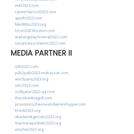
imkl2023.com
careerfaircsd2023.com
apsth2023.com
MedItRio2023.org
lcicon2023boston.com
waitangidayfestival2022.com
vacancesscolaires2022.com
MEDIA PARTNER II
isth2022.com
p2b2pabi2023-makassar.com
wocfparis2023.org
sinc2023.com
scdlqatar2022-qa.com
thecolumbiagrill.com
provisionscheeseandwineshoppe.com
khedi2023.org
akademikgeriatri2023.org
marmarapediatri2023.org
emchie2023.org