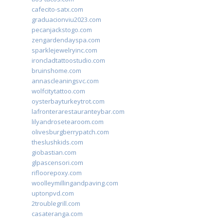
cafecito-satx.com
graduacionviu2023.com
pecanjackstogo.com
zengardendayspa.com
sparklejewelryinc.com
ironcladtattoostudio.com
bruinshome.com
annascleaningsvc.com
wolfcitytattoo.com
oysterbayturkeytrot.com
lafronterarestauranteybar.com
lilyandrosetearoom.com
olivesburgberrypatch.com
theslushkids.com
giobastian.com
glpascensori.com
rifloorepoxy.com
woolleymillingandpaving.com
uptonpvd.com
2troublegrill.com
casateranga.com