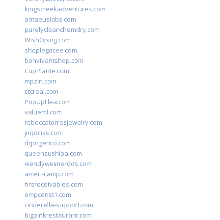
kingscreekadventures.com
antaeuslabs.com
purelycleanchemdry.com
WishOping.com
shoplegacee.com
bonvivantshop.com
CupPlante.com
mpzin.com
stcreal.com
PopUpFlea.com
valueml.com
rebeccatorresjewelry.com
jmpbliss.com
drjorgerico.com
queensushipa.com
wendyweimerdds.com
ameri-camp.com
hrsreceivables.com
empconst1.com
cinderella-support.com
bigpinkrestaurant.com