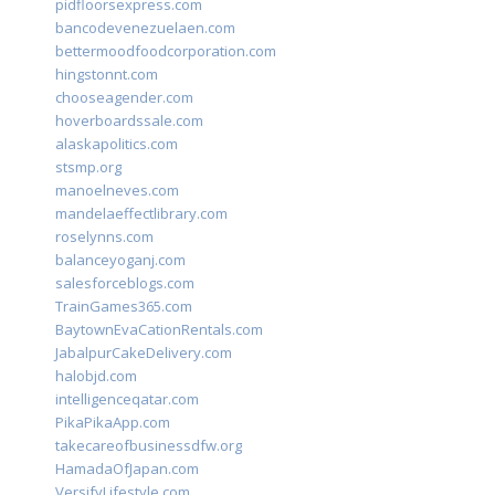
pidfloorsexpress.com
bancodevenezuelaen.com
bettermoodfoodcorporation.com
hingstonnt.com
chooseagender.com
hoverboardssale.com
alaskapolitics.com
stsmp.org
manoelneves.com
mandelaeffectlibrary.com
roselynns.com
balanceyoganj.com
salesforceblogs.com
TrainGames365.com
BaytownEvaCationRentals.com
JabalpurCakeDelivery.com
halobjd.com
intelligenceqatar.com
PikaPikaApp.com
takecareofbusinessdfw.org
HamadaOfJapan.com
VersifyLifestyle.com