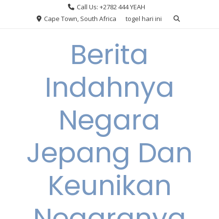
Skip
Call Us: +2782 444 YEAH
to
Cape Town, South Africa
togel hari ini
content
Berita
Indahnya
Negara
Jepang Dan
Keunikan
Negaranya