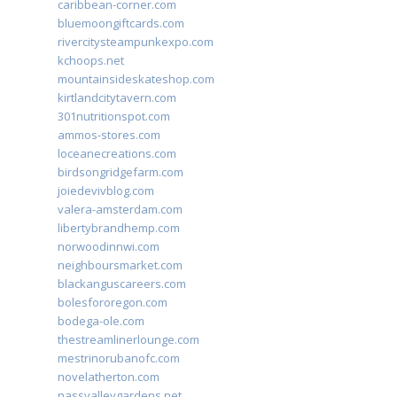
caribbean-corner.com
bluemoongiftcards.com
rivercitysteampunkexpo.com
kchoops.net
mountainsideskateshop.com
kirtlandcitytavern.com
301nutritionspot.com
ammos-stores.com
loceanecreations.com
birdsongridgefarm.com
joiedevivblog.com
valera-amsterdam.com
libertybrandhemp.com
norwoodinnwi.com
neighboursmarket.com
blackanguscareers.com
bolesfororegon.com
bodega-ole.com
thestreamlinerlounge.com
mestrinorubanofc.com
novelatherton.com
nassvalleygardens.net