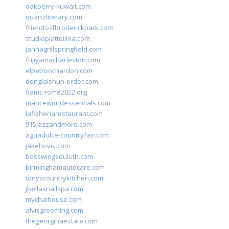
oakberry-kuwait.com
quartzliterary.com
friendsofbroderickpark.com
studiopiattellina.com
jannagrillspringfield.com
fujiyamacharleston.com
elpatronchardon.com
donglaishun-order.com
fiamc-rome2022.org
mariceworldessentials.com
lafisheriarestaurant.com
915jazzandmore.com
aguadulce-countryfair.com
jakehovis.com
bosswingsduluth.com
birminghamautocare.com
tonyscountrykitchen.com
jbellasnailspa.com
mychaihouse.com
alvisgrooming.com
thegeorginaestate.com