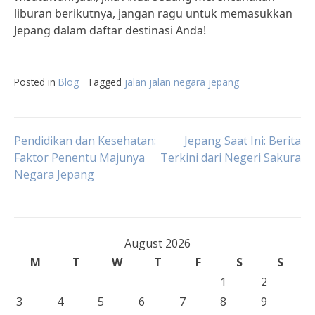
liburan berikutnya, jangan ragu untuk memasukkan
Jepang dalam daftar destinasi Anda!
Posted in
Blog
Tagged
jalan jalan negara jepang
Post
Pendidikan dan Kesehatan:
Jepang Saat Ini: Berita
Faktor Penentu Majunya
Terkini dari Negeri Sakura
Negara Jepang
navigation
August 2026
M
T
W
T
F
S
S
1
2
3
4
5
6
7
8
9