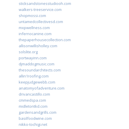
sticksandstonesstudiooh.com
walkers-treeservice.com
shopmossi.com
untamedcollectivesd.com
mxpwellness.com
infernocanine.com
thepaperhousecollection.com
allisonwillisholley.com
solslite.org
portwayinn.com
djmaddogmusic.com
thesoundarchitects.com
allin1roofing.com
keepjudgewebb.com
anatomyofadventure.com
drivancastillo.com
cmmedspa.com
midletontkd.com
gardensandgrills.com
basilfoodwine.com
nikko-tochigi.net