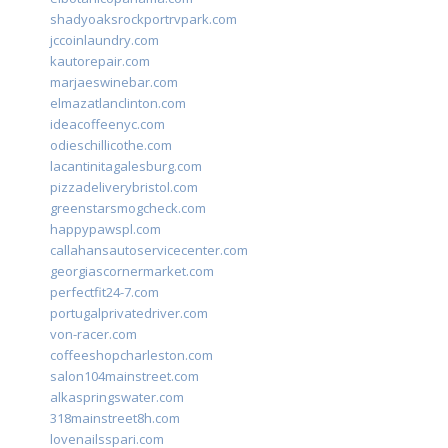
shadyoaksrockportrvpark.com
jccoinlaundry.com
kautorepair.com
marjaeswinebar.com
elmazatlanclinton.com
ideacoffeenyc.com
odieschillicothe.com
lacantinitagalesburg.com
pizzadeliverybristol.com
greenstarsmogcheck.com
happypawspl.com
callahansautoservicecenter.com
georgiascornermarket.com
perfectfit24-7.com
portugalprivatedriver.com
von-racer.com
coffeeshopcharleston.com
salon104mainstreet.com
alkaspringswater.com
318mainstreet8h.com
lovenailsspari.com