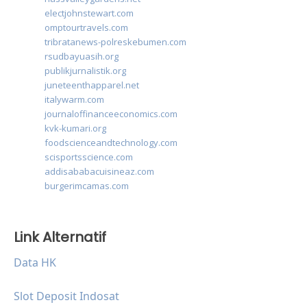
electjohnstewart.com
omptourtravels.com
tribratanews-polreskebumen.com
rsudbayuasih.org
publikjurnalistik.org
juneteenthapparel.net
italywarm.com
journaloffinanceeconomics.com
kvk-kumari.org
foodscienceandtechnology.com
scisportsscience.com
addisababacuisineaz.com
burgerimcamas.com
Link Alternatif
Data HK
Slot Deposit Indosat