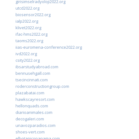
girisimselradyoloji2022.org
utcd2022.org
biosensor2022.org
ialp2022.org
klivet2022.org
ifac-hms2022.org
taoms2022.org
iias-euromena-conference2022.org
ivd2022.org
csity2022.org
ibsarstudyabroad.com
bennusehgall.com
tsecincinnati.com
roderconstructiongroup.com
plazabatai.com
hawkscayresort.com
hellonquads.com
diarioanimales.com
decogaleri.com
unavozparadios.com
shoes-vert.com
elbotanicopanama.com