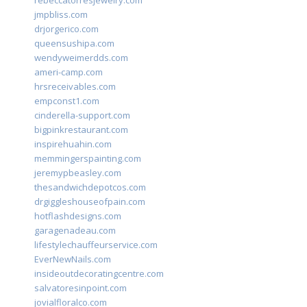
rebeccatorresjewelry.com
jmpbliss.com
drjorgerico.com
queensushipa.com
wendyweimerdds.com
ameri-camp.com
hrsreceivables.com
empconst1.com
cinderella-support.com
bigpinkrestaurant.com
inspirehuahin.com
memmingerspainting.com
jeremypbeasley.com
thesandwichdepotcos.com
drgiggleshouseofpain.com
hotflashdesigns.com
garagenadeau.com
lifestylechauffeurservice.com
EverNewNails.com
insideoutdecoratingcentre.com
salvatoresinpoint.com
jovialfloralco.com