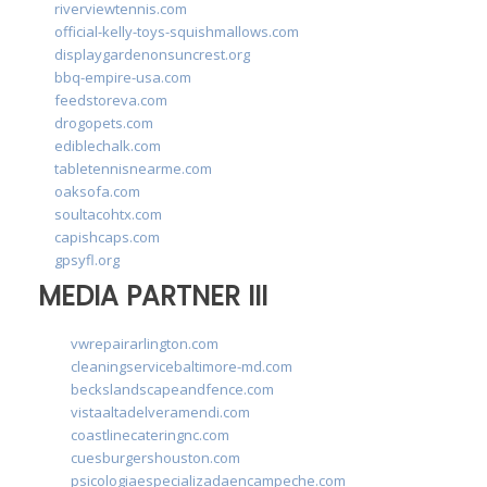
riverviewtennis.com
official-kelly-toys-squishmallows.com
displaygardenonsuncrest.org
bbq-empire-usa.com
feedstoreva.com
drogopets.com
ediblechalk.com
tabletennisnearme.com
oaksofa.com
soultacohtx.com
capishcaps.com
gpsyfl.org
MEDIA PARTNER III
vwrepairarlington.com
cleaningservicebaltimore-md.com
beckslandscapeandfence.com
vistaaltadelveramendi.com
coastlinecateringnc.com
cuesburgershouston.com
psicologiaespecializadaencampeche.com