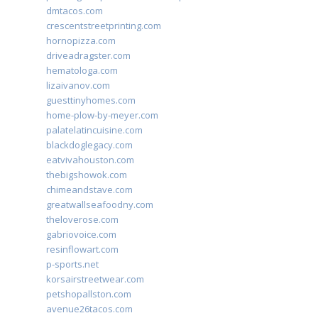
dmtacos.com
crescentstreetprinting.com
hornopizza.com
driveadragster.com
hematologa.com
lizaivanov.com
guesttinyhomes.com
home-plow-by-meyer.com
palatelatincuisine.com
blackdoglegacy.com
eatvivahouston.com
thebigshowok.com
chimeandstave.com
greatwallseafoodny.com
theloverose.com
gabriovoice.com
resinflowart.com
p-sports.net
korsairstreetwear.com
petshopallston.com
avenue26tacos.com