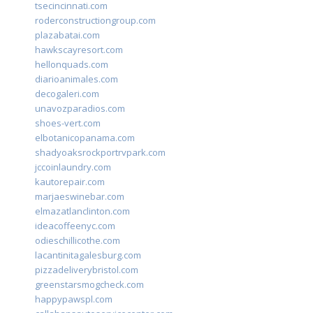
tsecincinnati.com
roderconstructiongroup.com
plazabatai.com
hawkscayresort.com
hellonquads.com
diarioanimales.com
decogaleri.com
unavozparadios.com
shoes-vert.com
elbotanicopanama.com
shadyoaksrockportrvpark.com
jccoinlaundry.com
kautorepair.com
marjaeswinebar.com
elmazatlanclinton.com
ideacoffeenyc.com
odieschillicothe.com
lacantinitagalesburg.com
pizzadeliverybristol.com
greenstarsmogcheck.com
happypawspl.com