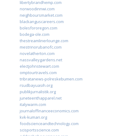
libertybrandhemp.com
norwoodinnwi.com
neighboursmarket.com
blackanguscareers.com
bolesfororegon.com
bodega-ole.com
thestreamlinerlounge.com
mestrinorubanofc.com
novelatherton.com
nassvalleygardens.net
electjohnstewart.com
omptourtravels.com
tribratanews-polreskebumen.com
rsudbayuasih.org
publikjurnalistik.org
juneteenthapparel.net
italywarm.com
journaloffinanceeconomics.com
kvk-kumari.org
foodscienceandtechnology.com
scisportsscience.com