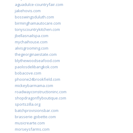
aguadulce-countryfair.com
jakehovis.com
bosswingsduluth.com
birminghamautocare.com
tonyscountrykitchen.com
jbellasnailspa.com
mychaihouse.com
alvisgrooming.com
thegeorginaestate.com
blythewoodseafood.com
paolosdelibangkok.com
bobacove.com
phoone24brookfield.com
mickeybarmama.com
roadwayconstructioninc.com
shopdragonflyboutique.com
sportszilla.org
batchprovisionsbar.com
brasserie-gobette.com
musicrearte.com
morseysfarms.com