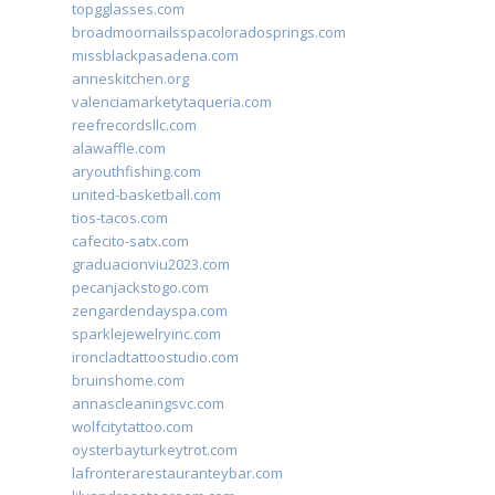
topgglasses.com
broadmoornailsspacoloradosprings.com
missblackpasadena.com
anneskitchen.org
valenciamarketytaqueria.com
reefrecordsllc.com
alawaffle.com
aryouthfishing.com
united-basketball.com
tios-tacos.com
cafecito-satx.com
graduacionviu2023.com
pecanjackstogo.com
zengardendayspa.com
sparklejewelryinc.com
ironcladtattoostudio.com
bruinshome.com
annascleaningsvc.com
wolfcitytattoo.com
oysterbayturkeytrot.com
lafronterarestauranteybar.com