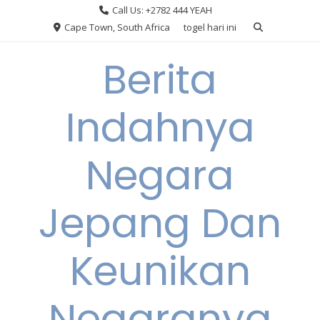
Skip
Call Us: +2782 444 YEAH
to
Cape Town, South Africa
togel hari ini
content
Berita
Indahnya
Negara
Jepang Dan
Keunikan
Negaranya