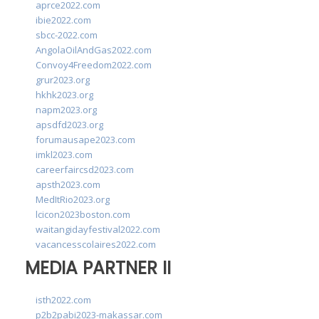
aprce2022.com
ibie2022.com
sbcc-2022.com
AngolaOilAndGas2022.com
Convoy4Freedom2022.com
grur2023.org
hkhk2023.org
napm2023.org
apsdfd2023.org
forumausape2023.com
imkl2023.com
careerfaircsd2023.com
apsth2023.com
MedItRio2023.org
lcicon2023boston.com
waitangidayfestival2022.com
vacancesscolaires2022.com
MEDIA PARTNER II
isth2022.com
p2b2pabi2023-makassar.com