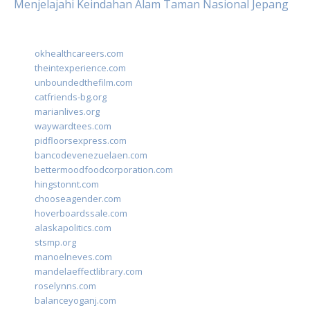
Menjelajahi Keindahan Alam Taman Nasional Jepang
okhealthcareers.com
theintexperience.com
unboundedthefilm.com
catfriends-bg.org
marianlives.org
waywardtees.com
pidfloorsexpress.com
bancodevenezuelaen.com
bettermoodfoodcorporation.com
hingstonnt.com
chooseagender.com
hoverboardssale.com
alaskapolitics.com
stsmp.org
manoelneves.com
mandelaeffectlibrary.com
roselynns.com
balanceyoganj.com