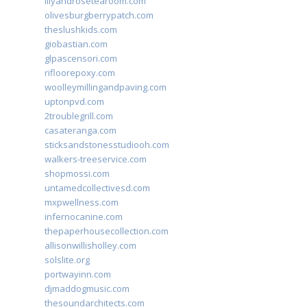
lilyandrosetearoom.com
olivesburgberrypatch.com
theslushkids.com
giobastian.com
glpascensori.com
rifloorepoxy.com
woolleymillingandpaving.com
uptonpvd.com
2troublegrill.com
casateranga.com
sticksandstonesstudiooh.com
walkers-treeservice.com
shopmossi.com
untamedcollectivesd.com
mxpwellness.com
infernocanine.com
thepaperhousecollection.com
allisonwillisholley.com
solslite.org
portwayinn.com
djmaddogmusic.com
thesoundarchitects.com