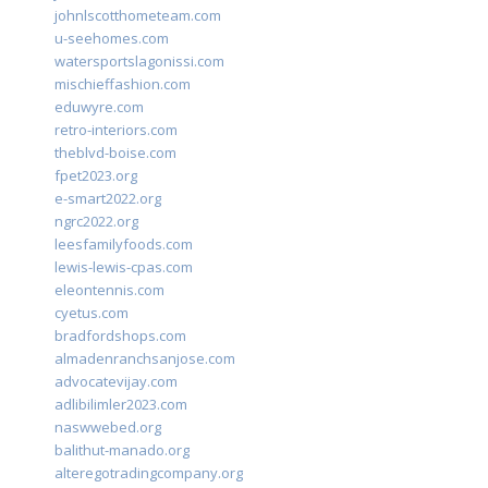
johnlscotthometeam.com
u-seehomes.com
watersportslagonissi.com
mischieffashion.com
eduwyre.com
retro-interiors.com
theblvd-boise.com
fpet2023.org
e-smart2022.org
ngrc2022.org
leesfamilyfoods.com
lewis-lewis-cpas.com
eleontennis.com
cyetus.com
bradfordshops.com
almadenranchsanjose.com
advocatevijay.com
adlibilimler2023.com
naswwebed.org
balithut-manado.org
alteregotradingcompany.org