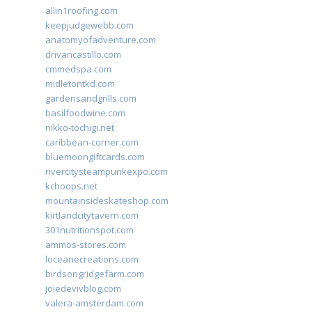
allin1roofing.com
keepjudgewebb.com
anatomyofadventure.com
drivancastillo.com
cmmedspa.com
midletontkd.com
gardensandgrills.com
basilfoodwine.com
nikko-tochigi.net
caribbean-corner.com
bluemoongiftcards.com
rivercitysteampunkexpo.com
kchoops.net
mountainsideskateshop.com
kirtlandcitytavern.com
301nutritionspot.com
ammos-stores.com
loceanecreations.com
birdsongridgefarm.com
joiedevivblog.com
valera-amsterdam.com