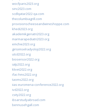
wocfparis2023.org
sinc2023.com
scdlqatar2022-qa.com
thecolumbiagrill.com
provisionscheeseandwineshoppe.com
khedi2023.org
akademikgeriatri2023.org
marmarapediatri2023.org
emchie2023.org
girisimselradyoloji2022.org
utcd2022.org
biosensor2022.org
ialp2022.org
klivet2022.org
ifac-hms2022.org
taoms2022.org
iias-euromena-conference2022.org
ivd2022.org
csity2022.org
ibsarstudyabroad.com
bennusehgall.com