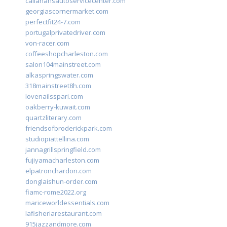
callahansautoservicecenter.com
georgiascornermarket.com
perfectfit24-7.com
portugalprivatedriver.com
von-racer.com
coffeeshopcharleston.com
salon104mainstreet.com
alkaspringswater.com
318mainstreet8h.com
lovenailsspari.com
oakberry-kuwait.com
quartzliterary.com
friendsofbroderickpark.com
studiopiattellina.com
jannagrillspringfield.com
fujiyamacharleston.com
elpatronchardon.com
donglaishun-order.com
fiamc-rome2022.org
mariceworldessentials.com
lafisheriarestaurant.com
915jazzandmore.com