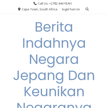
Skip
Call Us: +2782 444 YEAH
to
Cape Town, South Africa
togel hari ini
content
Berita
Indahnya
Negara
Jepang Dan
Keunikan
Negaranya