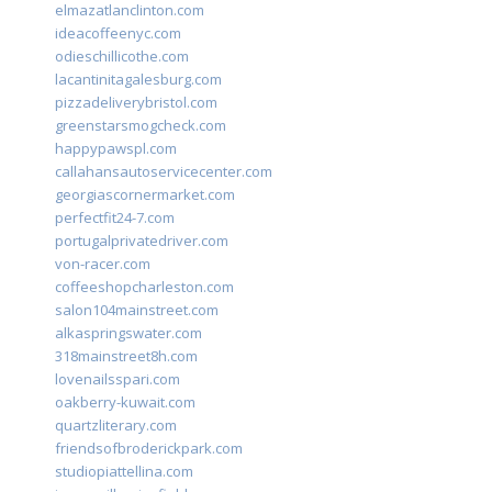
elmazatlanclinton.com
ideacoffeenyc.com
odieschillicothe.com
lacantinitagalesburg.com
pizzadeliverybristol.com
greenstarsmogcheck.com
happypawspl.com
callahansautoservicecenter.com
georgiascornermarket.com
perfectfit24-7.com
portugalprivatedriver.com
von-racer.com
coffeeshopcharleston.com
salon104mainstreet.com
alkaspringswater.com
318mainstreet8h.com
lovenailsspari.com
oakberry-kuwait.com
quartzliterary.com
friendsofbroderickpark.com
studiopiattellina.com