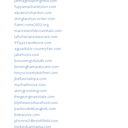
jannagrillspringfield.com
fujiyamacharleston.com
elpatronchardon.com
donglaishun-order.com
fiamc-rome2022.org
mariceworldessentials.com
lafisheriarestaurant.com
915jazzandmore.com
aguadulce-countryfair.com
jakehovis.com
bosswingsduluth.com
birminghamautocare.com
tonyscountrykitchen.com
jbellasnailspa.com
mychaihouse.com
alvisgrooming.com
thegeorginaestate.com
blythewoodseafood.com
paolosdelibangkok.com
bobacove.com
phoone24brookfield.com
mickeybarmama.com