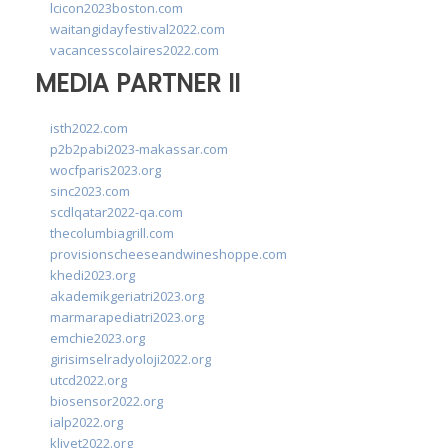
lcicon2023boston.com
waitangidayfestival2022.com
vacancesscolaires2022.com
MEDIA PARTNER II
isth2022.com
p2b2pabi2023-makassar.com
wocfparis2023.org
sinc2023.com
scdlqatar2022-qa.com
thecolumbiagrill.com
provisionscheeseandwineshoppe.com
khedi2023.org
akademikgeriatri2023.org
marmarapediatri2023.org
emchie2023.org
girisimselradyoloji2022.org
utcd2022.org
biosensor2022.org
ialp2022.org
klivet2022.org