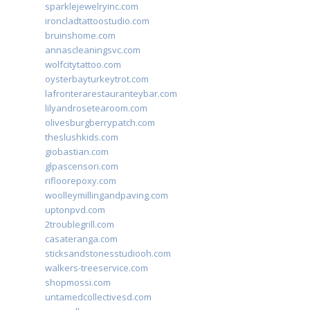
sparklejewelryinc.com
ironcladtattoostudio.com
bruinshome.com
annascleaningsvc.com
wolfcitytattoo.com
oysterbayturkeytrot.com
lafronterarestauranteybar.com
lilyandrosetearoom.com
olivesburgberrypatch.com
theslushkids.com
giobastian.com
glpascensori.com
rifloorepoxy.com
woolleymillingandpaving.com
uptonpvd.com
2troublegrill.com
casateranga.com
sticksandstonesstudiooh.com
walkers-treeservice.com
shopmossi.com
untamedcollectivesd.com