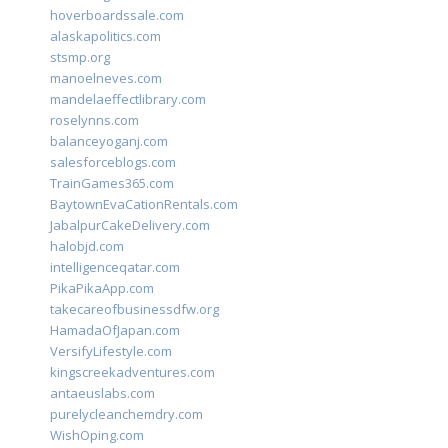
hoverboardssale.com
alaskapolitics.com
stsmp.org
manoelneves.com
mandelaeffectlibrary.com
roselynns.com
balanceyoganj.com
salesforceblogs.com
TrainGames365.com
BaytownEvaCationRentals.com
JabalpurCakeDelivery.com
halobjd.com
intelligenceqatar.com
PikaPikaApp.com
takecareofbusinessdfw.org
HamadaOfJapan.com
VersifyLifestyle.com
kingscreekadventures.com
antaeuslabs.com
purelycleanchemdry.com
WishOping.com