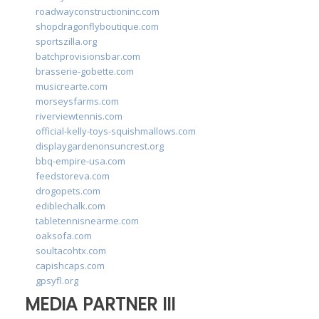
roadwayconstructioninc.com
shopdragonflyboutique.com
sportszilla.org
batchprovisionsbar.com
brasserie-gobette.com
musicrearte.com
morseysfarms.com
riverviewtennis.com
official-kelly-toys-squishmallows.com
displaygardenonsuncrest.org
bbq-empire-usa.com
feedstoreva.com
drogopets.com
ediblechalk.com
tabletennisnearme.com
oaksofa.com
soultacohtx.com
capishcaps.com
gpsyfl.org
MEDIA PARTNER III