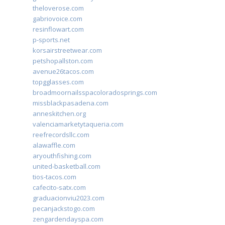
theloverose.com
gabriovoice.com
resinflowart.com
p-sports.net
korsairstreetwear.com
petshopallston.com
avenue26tacos.com
topgglasses.com
broadmoornailsspacoloradosprings.com
missblackpasadena.com
anneskitchen.org
valenciamarketytaqueria.com
reefrecordsllc.com
alawaffle.com
aryouthfishing.com
united-basketball.com
tios-tacos.com
cafecito-satx.com
graduacionviu2023.com
pecanjackstogo.com
zengardendayspa.com