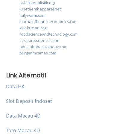
publikjurnalistik.org
juneteenthapparel.net
italywarm.com
journaloffinanceeconomics.com
kvk-kumari.org
foodscienceandtechnology.com
scisportsscience.com
addisababacuisineaz.com
burgerimcamas.com
Link Alternatif
Data HK
Slot Deposit Indosat
Data Macau 4D
Toto Macau 4D