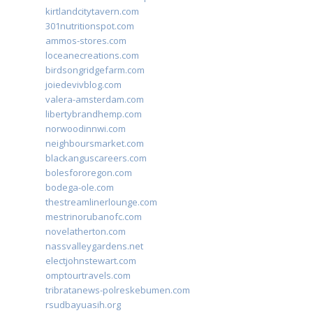
kirtlandcitytavern.com
301nutritionspot.com
ammos-stores.com
loceanecreations.com
birdsongridgefarm.com
joiedevivblog.com
valera-amsterdam.com
libertybrandhemp.com
norwoodinnwi.com
neighboursmarket.com
blackanguscareers.com
bolesfororegon.com
bodega-ole.com
thestreamlinerlounge.com
mestrinorubanofc.com
novelatherton.com
nassvalleygardens.net
electjohnstewart.com
omptourtravels.com
tribratanews-polreskebumen.com
rsudbayuasih.org