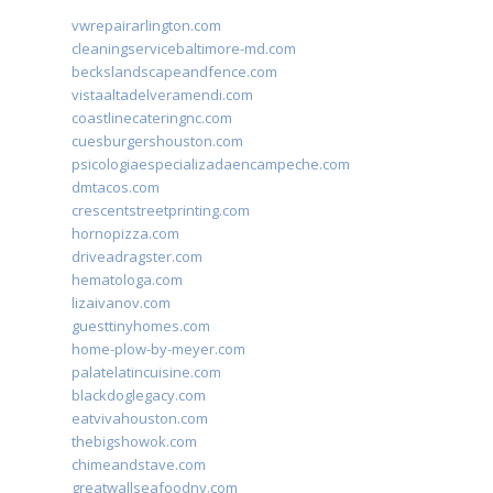
vwrepairarlington.com
cleaningservicebaltimore-md.com
beckslandscapeandfence.com
vistaaltadelveramendi.com
coastlinecateringnc.com
cuesburgershouston.com
psicologiaespecializadaencampeche.com
dmtacos.com
crescentstreetprinting.com
hornopizza.com
driveadragster.com
hematologa.com
lizaivanov.com
guesttinyhomes.com
home-plow-by-meyer.com
palatelatincuisine.com
blackdoglegacy.com
eatvivahouston.com
thebigshowok.com
chimeandstave.com
greatwallseafoodny.com