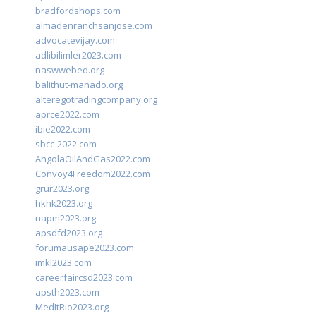
bradfordshops.com
almadenranchsanjose.com
advocatevijay.com
adlibilimler2023.com
naswwebed.org
balithut-manado.org
alteregotradingcompany.org
aprce2022.com
ibie2022.com
sbcc-2022.com
AngolaOilAndGas2022.com
Convoy4Freedom2022.com
grur2023.org
hkhk2023.org
napm2023.org
apsdfd2023.org
forumausape2023.com
imkl2023.com
careerfaircsd2023.com
apsth2023.com
MedItRio2023.org