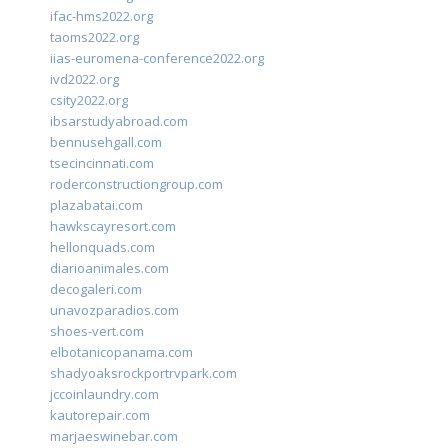
ifac-hms2022.org
taoms2022.org
iias-euromena-conference2022.org
ivd2022.org
csity2022.org
ibsarstudyabroad.com
bennusehgall.com
tsecincinnati.com
roderconstructiongroup.com
plazabatai.com
hawkscayresort.com
hellonquads.com
diarioanimales.com
decogaleri.com
unavozparadios.com
shoes-vert.com
elbotanicopanama.com
shadyoaksrockportrvpark.com
jccoinlaundry.com
kautorepair.com
marjaeswinebar.com