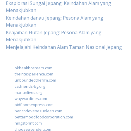
Eksplorasi Sungai Jepang: Keindahan Alam yang
Menakjubkan
Keindahan danau Jepang: Pesona Alam yang
Menakjubkan
Keajaiban Hutan Jepang: Pesona Alam yang
Menakjubkan
Menjelajahi Keindahan Alam Taman Nasional Jepang
okhealthcareers.com
theintexperience.com
unboundedthefilm.com
catfriends-bg.org
marianlives.org
waywardtees.com
pidfloorsexpress.com
bancodevenezuelaen.com
bettermoodfoodcorporation.com
hingstonnt.com
chooseagender.com