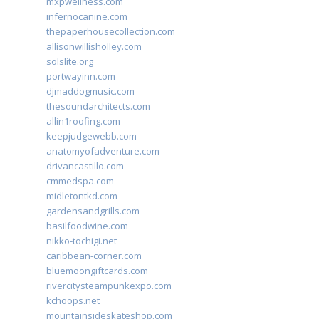
mxpwellness.com
infernocanine.com
thepaperhousecollection.com
allisonwillisholley.com
solslite.org
portwayinn.com
djmaddogmusic.com
thesoundarchitects.com
allin1roofing.com
keepjudgewebb.com
anatomyofadventure.com
drivancastillo.com
cmmedspa.com
midletontkd.com
gardensandgrills.com
basilfoodwine.com
nikko-tochigi.net
caribbean-corner.com
bluemoongiftcards.com
rivercitysteampunkexpo.com
kchoops.net
mountainsideskateshop.com