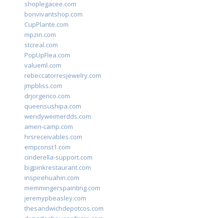
shoplegacee.com
bonvivantshop.com
CupPlante.com
mpzin.com
stcreal.com
PopUpFlea.com
valueml.com
rebeccatorresjewelry.com
jmpbliss.com
drjorgerico.com
queensushipa.com
wendyweimerdds.com
ameri-camp.com
hrsreceivables.com
empconst1.com
cinderella-support.com
bigpinkrestaurant.com
inspirehuahin.com
memmingerspainting.com
jeremypbeasley.com
thesandwichdepotcos.com