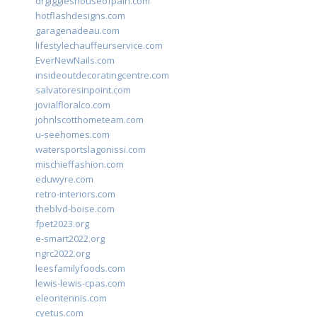
drgiggleshouseofpain.com
hotflashdesigns.com
garagenadeau.com
lifestylechauffeurservice.com
EverNewNails.com
insideoutdecoratingcentre.com
salvatoresinpoint.com
jovialfloralco.com
johnlscotthometeam.com
u-seehomes.com
watersportslagonissi.com
mischieffashion.com
eduwyre.com
retro-interiors.com
theblvd-boise.com
fpet2023.org
e-smart2022.org
ngrc2022.org
leesfamilyfoods.com
lewis-lewis-cpas.com
eleontennis.com
cyetus.com