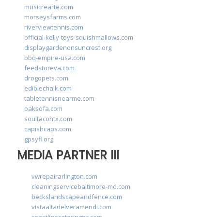
musicrearte.com
morseysfarms.com
riverviewtennis.com
official-kelly-toys-squishmallows.com
displaygardenonsuncrest.org
bbq-empire-usa.com
feedstoreva.com
drogopets.com
ediblechalk.com
tabletennisnearme.com
oaksofa.com
soultacohtx.com
capishcaps.com
gpsyfl.org
MEDIA PARTNER III
vwrepairarlington.com
cleaningservicebaltimore-md.com
beckslandscapeandfence.com
vistaaltadelveramendi.com