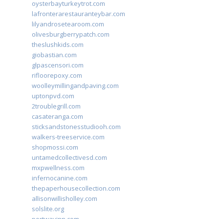
oysterbayturkeytrot.com
lafronterarestauranteybar.com
lilyandrosetearoom.com
olivesburgberrypatch.com
theslushkids.com
giobastian.com
glpascensori.com
rifloorepoxy.com
woolleymillingandpaving.com
uptonpvd.com
2troublegrill.com
casateranga.com
sticksandstonesstudiooh.com
walkers-treeservice.com
shopmossi.com
untamedcollectivesd.com
mxpwellness.com
infernocanine.com
thepaperhousecollection.com
allisonwillisholley.com
solslite.org