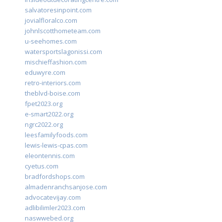
salvatoresinpoint.com
jovialfloralco.com
johnlscotthometeam.com
u-seehomes.com
watersportslagonissi.com
mischieffashion.com
eduwyre.com
retro-interiors.com
theblvd-boise.com
fpet2023.org
e-smart2022.org
ngrc2022.org
leesfamilyfoods.com
lewis-lewis-cpas.com
eleontennis.com
cyetus.com
bradfordshops.com
almadenranchsanjose.com
advocatevijay.com
adlibilimler2023.com
naswwebed.org