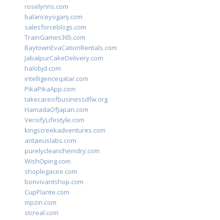
roselynns.com
balanceyoganj.com
salesforceblogs.com
TrainGames365.com
BaytownEvaCationRentals.com
JabalpurCakeDelivery.com
halobjd.com
intelligenceqatar.com
PikaPikaApp.com
takecareofbusinessdfw.org
HamadaOfJapan.com
VersifyLifestyle.com
kingscreekadventures.com
antaeuslabs.com
purelycleanchemdry.com
WishOping.com
shoplegacee.com
bonvivantshop.com
CupPlante.com
mpzin.com
stcreal.com