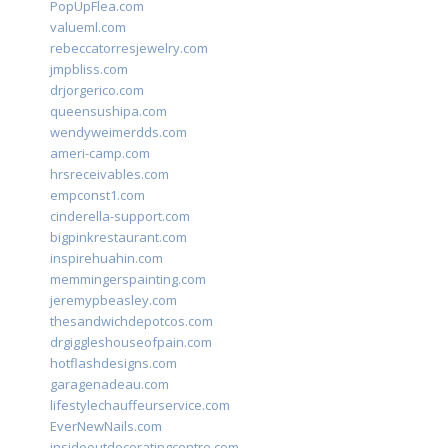
PopUpFlea.com
valueml.com
rebeccatorresjewelry.com
jmpbliss.com
drjorgerico.com
queensushipa.com
wendyweimerdds.com
ameri-camp.com
hrsreceivables.com
empconst1.com
cinderella-support.com
bigpinkrestaurant.com
inspirehuahin.com
memmingerspainting.com
jeremypbeasley.com
thesandwichdepotcos.com
drgiggleshouseofpain.com
hotflashdesigns.com
garagenadeau.com
lifestylechauffeurservice.com
EverNewNails.com
insideoutdecoratingcentre.com