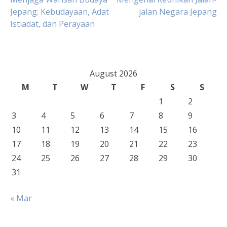
Post
Jepang: Kebudayaan, Adat
jalan Negara Jepang
Istiadat, dan Perayaan
navigation
August 2026
M
T
W
T
F
S
S
1
2
3
4
5
6
7
8
9
10
11
12
13
14
15
16
17
18
19
20
21
22
23
24
25
26
27
28
29
30
31
« Mar