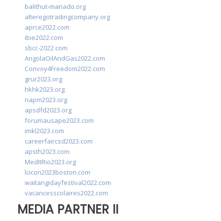
balithut-manado.org
alteregotradingcompany.org
aprce2022.com
ibie2022.com
sbcc-2022.com
AngolaOilAndGas2022.com
Convoy4Freedom2022.com
grur2023.org
hkhk2023.org
napm2023.org
apsdfd2023.org
forumausape2023.com
imkl2023.com
careerfaircsd2023.com
apsth2023.com
MedItRio2023.org
lcicon2023boston.com
waitangidayfestival2022.com
vacancesscolaires2022.com
MEDIA PARTNER II