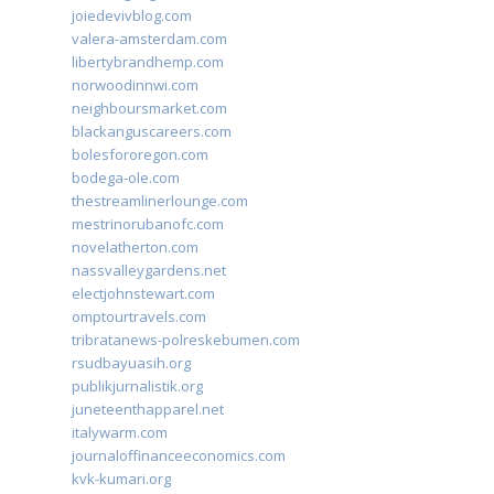
joiedevivblog.com
valera-amsterdam.com
libertybrandhemp.com
norwoodinnwi.com
neighboursmarket.com
blackanguscareers.com
bolesfororegon.com
bodega-ole.com
thestreamlinerlounge.com
mestrinorubanofc.com
novelatherton.com
nassvalleygardens.net
electjohnstewart.com
omptourtravels.com
tribratanews-polreskebumen.com
rsudbayuasih.org
publikjurnalistik.org
juneteenthapparel.net
italywarm.com
journaloffinanceeconomics.com
kvk-kumari.org