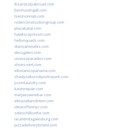
ibsarstudyabroad.com
bennusehgall.com
tsecincinnati.com
roderconstructiongroup.com
plazabatai.com
hawkscayresort.com
hellonquads.com
diarioanimales.com
decogaleri.com
unavozparadios.com
shoes-vert.com
elbotanicopanama.com
shadyoaksrockportrvpark.com
jccoinlaundry.com
kautorepair.com
marjaeswinebar.com
elmazatlanclinton.com
ideacoffeenyc.com
odieschillicothe.com
lacantinitagalesburg.com
pizzadeliverybristol.com