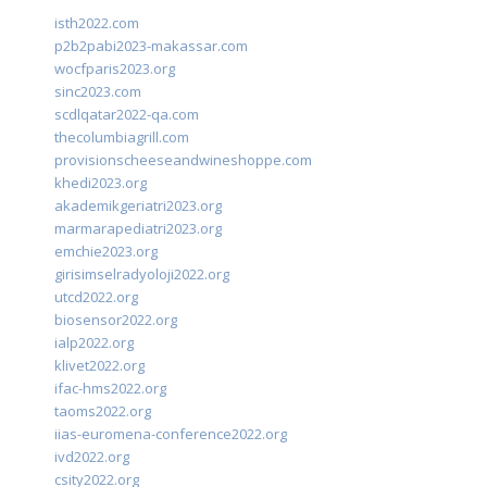
isth2022.com
p2b2pabi2023-makassar.com
wocfparis2023.org
sinc2023.com
scdlqatar2022-qa.com
thecolumbiagrill.com
provisionscheeseandwineshoppe.com
khedi2023.org
akademikgeriatri2023.org
marmarapediatri2023.org
emchie2023.org
girisimselradyoloji2022.org
utcd2022.org
biosensor2022.org
ialp2022.org
klivet2022.org
ifac-hms2022.org
taoms2022.org
iias-euromena-conference2022.org
ivd2022.org
csity2022.org