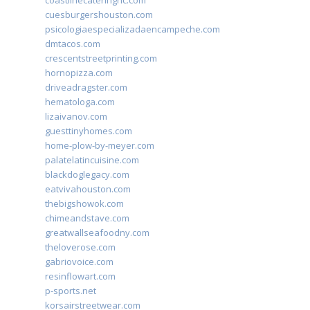
coastlinecateringnc.com
cuesburgershouston.com
psicologiaespecializadaencampeche.com
dmtacos.com
crescentstreetprinting.com
hornopizza.com
driveadragster.com
hematologa.com
lizaivanov.com
guesttinyhomes.com
home-plow-by-meyer.com
palatelatincuisine.com
blackdoglegacy.com
eatvivahouston.com
thebigshowok.com
chimeandstave.com
greatwallseafoodny.com
theloverose.com
gabriovoice.com
resinflowart.com
p-sports.net
korsairstreetwear.com