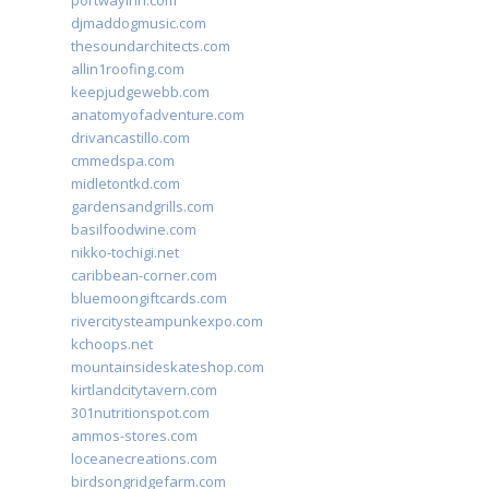
portwayinn.com
djmaddogmusic.com
thesoundarchitects.com
allin1roofing.com
keepjudgewebb.com
anatomyofadventure.com
drivancastillo.com
cmmedspa.com
midletontkd.com
gardensandgrills.com
basilfoodwine.com
nikko-tochigi.net
caribbean-corner.com
bluemoongiftcards.com
rivercitysteampunkexpo.com
kchoops.net
mountainsideskateshop.com
kirtlandcitytavern.com
301nutritionspot.com
ammos-stores.com
loceanecreations.com
birdsongridgefarm.com