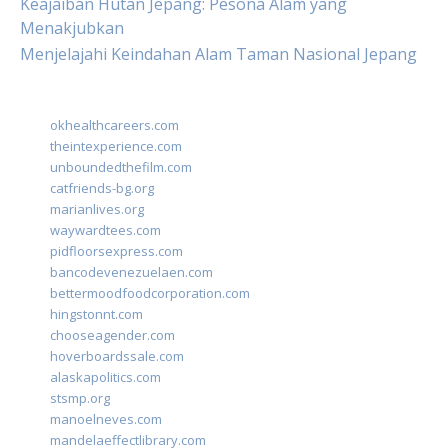
Keajaiban Hutan Jepang: Pesona Alam yang
Menakjubkan
Menjelajahi Keindahan Alam Taman Nasional Jepang
okhealthcareers.com
theintexperience.com
unboundedthefilm.com
catfriends-bg.org
marianlives.org
waywardtees.com
pidfloorsexpress.com
bancodevenezuelaen.com
bettermoodfoodcorporation.com
hingstonnt.com
chooseagender.com
hoverboardssale.com
alaskapolitics.com
stsmp.org
manoelneves.com
mandelaeffectlibrary.com