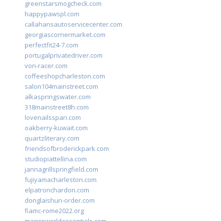
greenstarsmogcheck.com
happypawspl.com
callahansautoservicecenter.com
georgiascornermarket.com
perfectfit24-7.com
portugalprivatedriver.com
von-racer.com
coffeeshopcharleston.com
salon104mainstreet.com
alkaspringswater.com
318mainstreet8h.com
lovenailsspari.com
oakberry-kuwait.com
quartzliterary.com
friendsofbroderickpark.com
studiopiattellina.com
jannagrillspringfield.com
fujiyamacharleston.com
elpatronchardon.com
donglaishun-order.com
fiamc-rome2022.org
mariceworldessentials.com