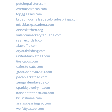
petshopallston.com
avenue26tacos.com
topgglasses.com
broadmoornailsspacoloradosprings.com
missblackpasadena.com
anneskitchen.org
valenciamarketytaqueria.com
reefrecordsllc.com
alawaffle.com
aryouthfishing.com
united-basketball.com
tios-tacos.com
cafecito-satx.com
graduacionviu2023.com
pecanjackstogo.com
zengardendayspa.com
sparklejewelryinc.com
ironcladtattoostudio.com
bruinshome.com
annascleaningsvc.com
wolfcitytattoo.com