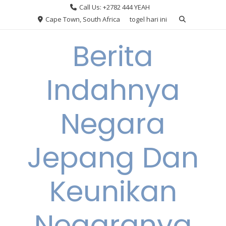
Skip
Call Us: +2782 444 YEAH
to
Cape Town, South Africa
togel hari ini
content
Berita
Indahnya
Negara
Jepang Dan
Keunikan
Negaranya