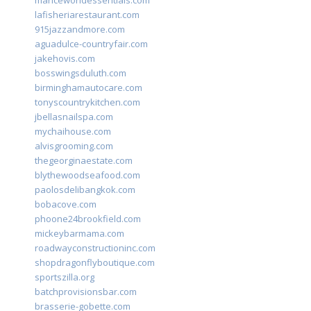
lafisheriarestaurant.com
915jazzandmore.com
aguadulce-countryfair.com
jakehovis.com
bosswingsduluth.com
birminghamautocare.com
tonyscountrykitchen.com
jbellasnailspa.com
mychaihouse.com
alvisgrooming.com
thegeorginaestate.com
blythewoodseafood.com
paolosdelibangkok.com
bobacove.com
phoone24brookfield.com
mickeybarmama.com
roadwayconstructioninc.com
shopdragonflyboutique.com
sportszilla.org
batchprovisionsbar.com
brasserie-gobette.com