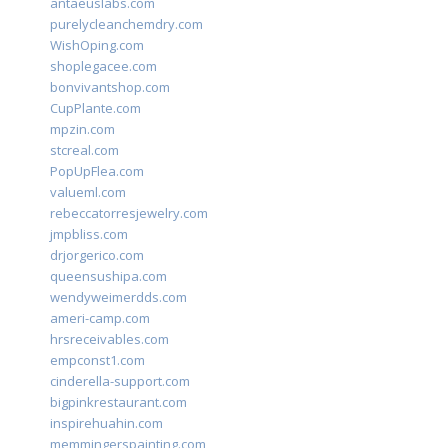
antaeuslabs.com
purelycleanchemdry.com
WishOping.com
shoplegacee.com
bonvivantshop.com
CupPlante.com
mpzin.com
stcreal.com
PopUpFlea.com
valueml.com
rebeccatorresjewelry.com
jmpbliss.com
drjorgerico.com
queensushipa.com
wendyweimerdds.com
ameri-camp.com
hrsreceivables.com
empconst1.com
cinderella-support.com
bigpinkrestaurant.com
inspirehuahin.com
memmingerspainting.com