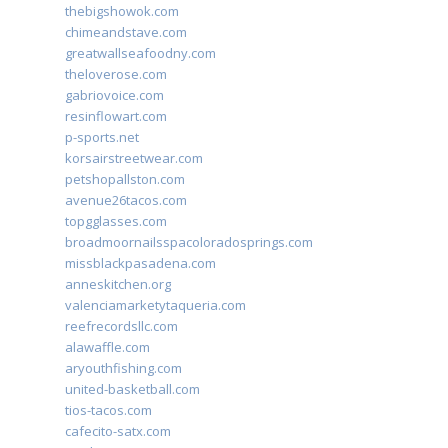
thebigshowok.com
chimeandstave.com
greatwallseafoodny.com
theloverose.com
gabriovoice.com
resinflowart.com
p-sports.net
korsairstreetwear.com
petshopallston.com
avenue26tacos.com
topgglasses.com
broadmoornailsspacoloradosprings.com
missblackpasadena.com
anneskitchen.org
valenciamarketytaqueria.com
reefrecordsllc.com
alawaffle.com
aryouthfishing.com
united-basketball.com
tios-tacos.com
cafecito-satx.com