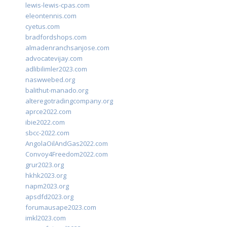
lewis-lewis-cpas.com
eleontennis.com
cyetus.com
bradfordshops.com
almadenranchsanjose.com
advocatevijay.com
adlibilimler2023.com
naswwebed.org
balithut-manado.org
alteregotradingcompany.org
aprce2022.com
ibie2022.com
sbcc-2022.com
AngolaOilAndGas2022.com
Convoy4Freedom2022.com
grur2023.org
hkhk2023.org
napm2023.org
apsdfd2023.org
forumausape2023.com
imkl2023.com