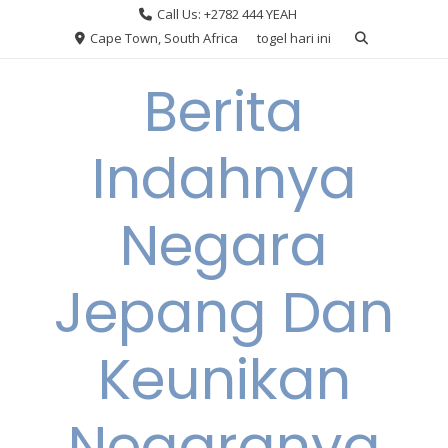
Skip
Call Us: +2782 444 YEAH
to
Cape Town, South Africa
togel hari ini
content
Berita
Indahnya
Negara
Jepang Dan
Keunikan
Negaranya