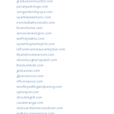
graduacionviu2023.com
pecanjackstogo.com
zengardendayspa.com
sparklejewelryinc.com
ironcladtattoostudio.com
bruinshome.com
annascleaningsvc.com
wolfcitytattoo.com
oysterbayturkeytrot.com
lafronterarestauranteybar.com
lilyandrosetearoom.com
olivesburgberrypatch.com
theslushkids.com
giobastian.com
glpascensori.com
rifloorepoxy.com
woolleymillingandpaving.com
uptonpvd.com
2troublegrill.com
casateranga.com
sticksandstonesstudiooh.com
walkers-treeservice.com