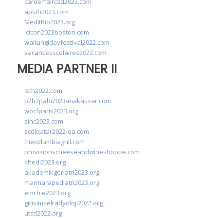
careerfaircsd2023.com
apsth2023.com
MedItRio2023.org
lcicon2023boston.com
waitangidayfestival2022.com
vacancesscolaires2022.com
MEDIA PARTNER II
isth2022.com
p2b2pabi2023-makassar.com
wocfparis2023.org
sinc2023.com
scdlqatar2022-qa.com
thecolumbiagrill.com
provisionscheeseandwineshoppe.com
khedi2023.org
akademikgeriatri2023.org
marmarapediatri2023.org
emchie2023.org
girisimselradyoloji2022.org
utcd2022.org