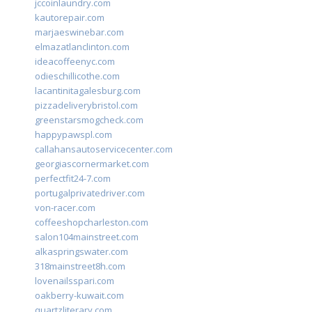
jccoinlaundry.com
kautorepair.com
marjaeswinebar.com
elmazatlanclinton.com
ideacoffeenyc.com
odieschillicothe.com
lacantinitagalesburg.com
pizzadeliverybristol.com
greenstarsmogcheck.com
happypawspl.com
callahansautoservicecenter.com
georgiascornermarket.com
perfectfit24-7.com
portugalprivatedriver.com
von-racer.com
coffeeshopcharleston.com
salon104mainstreet.com
alkaspringswater.com
318mainstreet8h.com
lovenailsspari.com
oakberry-kuwait.com
quartzliterary.com