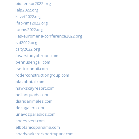
biosensor2022.org
ialp2022.org
klivet2022.org
ifac-hms2022.org
taoms2022.org
iias-euromena-conference2022.org
ivd2022.org
csity2022.org
ibsarstudyabroad.com
bennusehgall.com
tsecincinnati.com
roderconstructiongroup.com
plazabatai.com
hawkscayresort.com
hellonquads.com
diarioanimales.com
decogaleri.com
unavozparadios.com
shoes-vert.com
elbotanicopanama.com
shadyoaksrockportrvpark.com