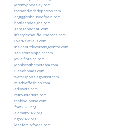
jeremypbeasley.com
thesandwichdepotcos.com
drgiggleshouseofpain.com
hotflashdesigns.com
garagenadeau.com
lifestylechauffeurservice.com
EverNewNails.com
insideoutdecoratingcentre.com
salvatoresinpoint.com
jovialfloralco.com
johnlscotthometeam.com
u-seehomes.com
watersportslagonissi.com
mischieffashion.com
eduwyre.com
retro-interiors.com
theblvd-boise.com
fpet2023.org
e-smart2022.org
ngrc2022.org
leesfamilyfoods.com