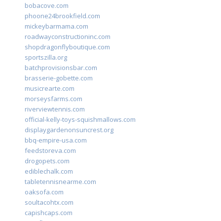
bobacove.com
phoone24brookfield.com
mickeybarmama.com
roadwayconstructioninc.com
shopdragonflyboutique.com
sportszilla.org
batchprovisionsbar.com
brasserie-gobette.com
musicrearte.com
morseysfarms.com
riverviewtennis.com
official-kelly-toys-squishmallows.com
displaygardenonsuncrest.org
bbq-empire-usa.com
feedstoreva.com
drogopets.com
ediblechalk.com
tabletennisnearme.com
oaksofa.com
soultacohtx.com
capishcaps.com