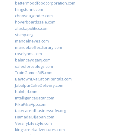
bettermoodfoodcorporation.com
hingstonnt.com
chooseagender.com
hoverboardssale.com
alaskapolitics.com
stsmp.org
manoelneves.com
mandelaeffectlibrary.com
roselynns.com
balanceyoganj.com
salesforceblogs.com
TrainGames365.com
BaytownEvaCationRentals.com
JabalpurCakeDelivery.com
halobjd.com
intelligenceqatar.com
PikaPikaApp.com
takecareofbusinessdfw.org
HamadaOfJapan.com
VersifyLifestyle.com
kingscreekadventures.com