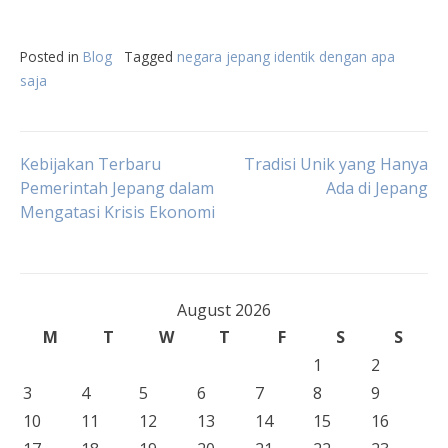
Posted in
Blog
Tagged
negara jepang identik dengan apa
saja
Post
Kebijakan Terbaru
Tradisi Unik yang Hanya
Pemerintah Jepang dalam
Ada di Jepang
Mengatasi Krisis Ekonomi
navigation
August 2026
M
T
W
T
F
S
S
1
2
3
4
5
6
7
8
9
10
11
12
13
14
15
16