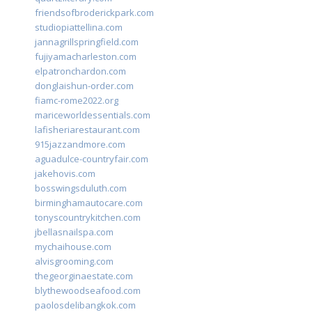
friendsofbroderickpark.com
studiopiattellina.com
jannagrillspringfield.com
fujiyamacharleston.com
elpatronchardon.com
donglaishun-order.com
fiamc-rome2022.org
mariceworldessentials.com
lafisheriarestaurant.com
915jazzandmore.com
aguadulce-countryfair.com
jakehovis.com
bosswingsduluth.com
birminghamautocare.com
tonyscountrykitchen.com
jbellasnailspa.com
mychaihouse.com
alvisgrooming.com
thegeorginaestate.com
blythewoodseafood.com
paolosdelibangkok.com