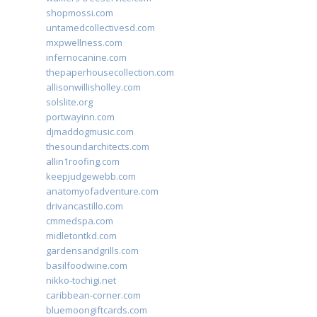
shopmossi.com
untamedcollectivesd.com
mxpwellness.com
infernocanine.com
thepaperhousecollection.com
allisonwillisholley.com
solslite.org
portwayinn.com
djmaddogmusic.com
thesoundarchitects.com
allin1roofing.com
keepjudgewebb.com
anatomyofadventure.com
drivancastillo.com
cmmedspa.com
midletontkd.com
gardensandgrills.com
basilfoodwine.com
nikko-tochigi.net
caribbean-corner.com
bluemoongiftcards.com