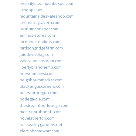
rivercitysteampunkexpo.com
kchoops.net
mountainsideskateshop.com
kirtlandcitytavern.com
301nutritionspot.com
ammos-stores.com
loceanecreations.com
birdsongridgefarm.com
joiedevivblog.com
valera-amsterdam.com
libertybrandhemp.com
norwoodinnwi.com
neighboursmarket.com
blackanguscareers.com
bolesfororegon.com
bodega-ole.com
thestreamlinerlounge.com
mestrinorubanofc.com
novelatherton.com
nassvalleygardens.net
electjohnstewart.com