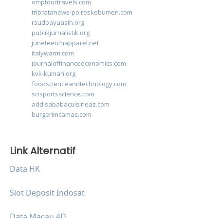
omptourtravels.com
tribratanews-polreskebumen.com
rsudbayuasih.org
publikjurnalistik.org
juneteenthapparel.net
italywarm.com
journaloffinanceeconomics.com
kvk-kumari.org
foodscienceandtechnology.com
scisportsscience.com
addisababacuisineaz.com
burgerimcamas.com
Link Alternatif
Data HK
Slot Deposit Indosat
Data Macau 4D