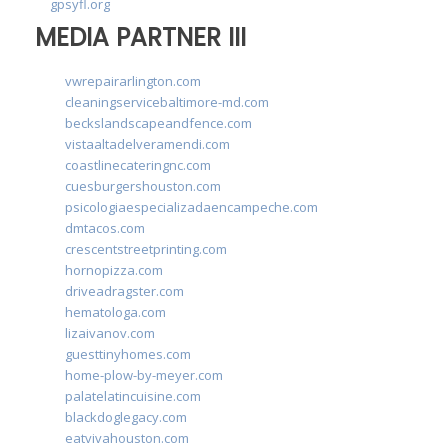
gpsyfl.org
MEDIA PARTNER III
vwrepairarlington.com
cleaningservicebaltimore-md.com
beckslandscapeandfence.com
vistaaltadelveramendi.com
coastlinecateringnc.com
cuesburgershouston.com
psicologiaespecializadaencampeche.com
dmtacos.com
crescentstreetprinting.com
hornopizza.com
driveadragster.com
hematologa.com
lizaivanov.com
guesttinyhomes.com
home-plow-by-meyer.com
palatelatincuisine.com
blackdoglegacy.com
eatvivahouston.com