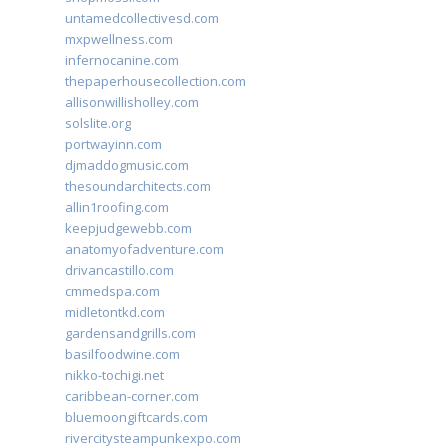
untamedcollectivesd.com
mxpwellness.com
infernocanine.com
thepaperhousecollection.com
allisonwillisholley.com
solslite.org
portwayinn.com
djmaddogmusic.com
thesoundarchitects.com
allin1roofing.com
keepjudgewebb.com
anatomyofadventure.com
drivancastillo.com
cmmedspa.com
midletontkd.com
gardensandgrills.com
basilfoodwine.com
nikko-tochigi.net
caribbean-corner.com
bluemoongiftcards.com
rivercitysteampunkexpo.com