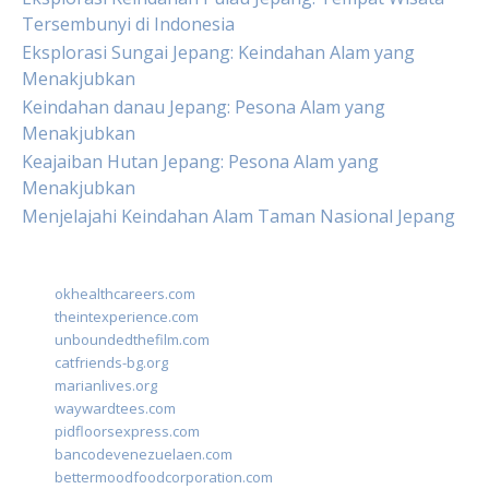
Tersembunyi di Indonesia
Eksplorasi Sungai Jepang: Keindahan Alam yang
Menakjubkan
Keindahan danau Jepang: Pesona Alam yang
Menakjubkan
Keajaiban Hutan Jepang: Pesona Alam yang
Menakjubkan
Menjelajahi Keindahan Alam Taman Nasional Jepang
okhealthcareers.com
theintexperience.com
unboundedthefilm.com
catfriends-bg.org
marianlives.org
waywardtees.com
pidfloorsexpress.com
bancodevenezuelaen.com
bettermoodfoodcorporation.com