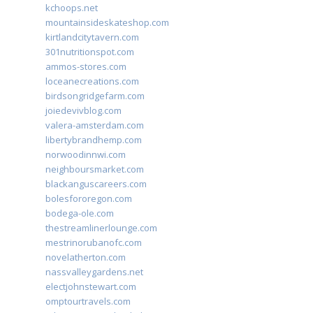
kchoops.net
mountainsideskateshop.com
kirtlandcitytavern.com
301nutritionspot.com
ammos-stores.com
loceanecreations.com
birdsongridgefarm.com
joiedevivblog.com
valera-amsterdam.com
libertybrandhemp.com
norwoodinnwi.com
neighboursmarket.com
blackanguscareers.com
bolesfororegon.com
bodega-ole.com
thestreamlinerlounge.com
mestrinorubanofc.com
novelatherton.com
nassvalleygardens.net
electjohnstewart.com
omptourtravels.com