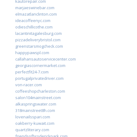
kautorepair.com
marjaeswinebar.com
elmazatlanclinton.com
ideacoffeenyc.com
odieschillicothe.com
lacantinitagalesburg.com
pizzadeliverybristol.com
greenstarsmogcheck.com
happypawspl.com
callahansautoservicecenter.com
georgiascornermarket.com
perfectfit24-7.com
portugalprivatedriver.com
von-racer.com
coffeeshopcharleston.com
salon104mainstreet.com
alkaspringswater.com
318mainstreet8h.com
lovenailsspari.com
oakberry-kuwait.com
quartzliterary.com
friendsofbroderickpark.com