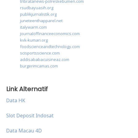
tribratanews-polreskebumen.com
rsudbayuasih.org
publikjurnalistik.org
juneteenthapparel.net
italywarm.com
journaloffinanceeconomics.com
kvk-kumari.org
foodscienceandtechnology.com
scisportsscience.com
addisababacuisineaz.com
burgerimcamas.com
Link Alternatif
Data HK
Slot Deposit Indosat
Data Macau 4D