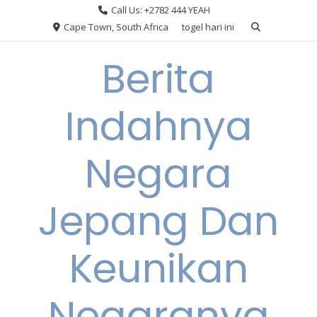
Skip
Call Us: +2782 444 YEAH
to
Cape Town, South Africa
togel hari ini
content
Berita
Indahnya
Negara
Jepang Dan
Keunikan
Negaranya