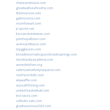
chimeandstave.com
greatwallseafoodny.com
theloverose.com
gabriovoice.com
resinflowart.com
p-sports.net
korsairstreetwear.com
petshopallston.com
avenue26tacos.com
topgglasses.com
broadmoornailsspacoloradosprings.com
missblackpasadena.com
anneskitchen.org
valenciamarketytaqueria.com
reefrecordsllc.com
alawaffle.com
aryouthfishing.com
united-basketball.com
tios-tacos.com
cafecito-satx.com
graduacionviu2023.com