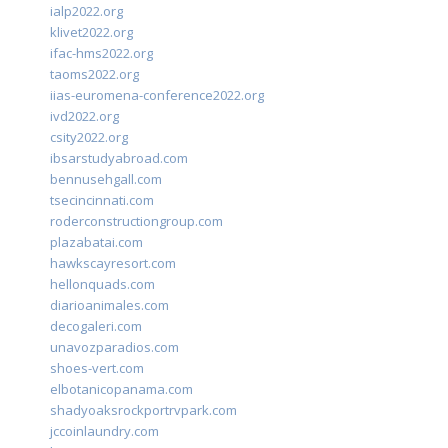
ialp2022.org
klivet2022.org
ifac-hms2022.org
taoms2022.org
iias-euromena-conference2022.org
ivd2022.org
csity2022.org
ibsarstudyabroad.com
bennusehgall.com
tsecincinnati.com
roderconstructiongroup.com
plazabatai.com
hawkscayresort.com
hellonquads.com
diarioanimales.com
decogaleri.com
unavozparadios.com
shoes-vert.com
elbotanicopanama.com
shadyoaksrockportrvpark.com
jccoinlaundry.com