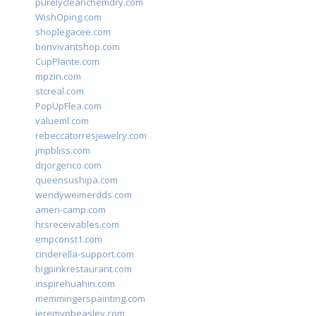
purelycleanchemdry.com
WishOping.com
shoplegacee.com
bonvivantshop.com
CupPlante.com
mpzin.com
stcreal.com
PopUpFlea.com
valueml.com
rebeccatorresjewelry.com
jmpbliss.com
drjorgerico.com
queensushipa.com
wendyweimerdds.com
ameri-camp.com
hrsreceivables.com
empconst1.com
cinderella-support.com
bigpinkrestaurant.com
inspirehuahin.com
memmingerspainting.com
jeremypbeasley.com