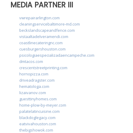
MEDIA PARTNER III
vwrepairarlington.com
cleaningservicebaltimore-md.com
beckslandscapeandfence.com
vistaaltadelveramendi.com
coastlinecateringnc.com
cuesburgershouston.com
psicologiaespecializadaencampeche.com
dmtacos.com
crescentstreetprinting.com
hornopizza.com
driveadragster.com
hematologa.com
lizaivanov.com
guesttinyhomes.com
home-plow-by-meyer.com
palatelatincuisine.com
blackdoglegacy.com
eatvivahouston.com
thebigshowok.com