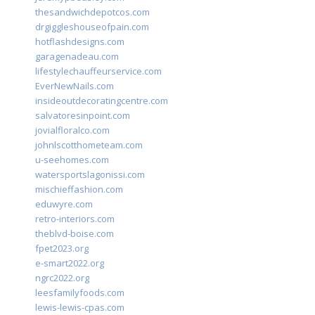
thesandwichdepotcos.com
drgiggleshouseofpain.com
hotflashdesigns.com
garagenadeau.com
lifestylechauffeurservice.com
EverNewNails.com
insideoutdecoratingcentre.com
salvatoresinpoint.com
jovialfloralco.com
johnlscotthometeam.com
u-seehomes.com
watersportslagonissi.com
mischieffashion.com
eduwyre.com
retro-interiors.com
theblvd-boise.com
fpet2023.org
e-smart2022.org
ngrc2022.org
leesfamilyfoods.com
lewis-lewis-cpas.com