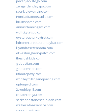
pecanjackstogo.com
zengardendayspa.com
sparklejewelryinc.com
ironcladtattoostudio.com
bruinshome.com
annascleaningsvc.com
wolfcitytattoo.com
oysterbayturkeytrot.com
lafronterarestauranteybar.com
lilyandrosetearoom.com
olivesburgberrypatch.com
theslushkids.com
giobastian.com
glpascensori.com
rifloorepoxy.com
woolleymillingandpaving.com
uptonpvd.com
2troublegrill.com
casateranga.com
sticksandstonesstudiooh.com
walkers-treeservice.com
shopmossi.com