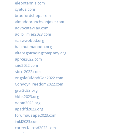
eleontennis.com
cyetus.com
bradfordshops.com
almadenranchsanjose.com
advocatevijay.com
adlibilimler2023.com
naswwebed.org
balithut-manado.org
alteregotradingcompany.org
aprce2022.com
ibie2022.com
sbcc-2022.com
AngolaOilAndGas2022.com
Convoy4Freedom2022.com
grur2023.org
hkhk2023.org
napm2023.org
apsdfd2023.org
forumausape2023.com
imkl2023.com
careerfaircsd2023.com