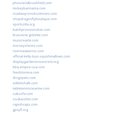
phoone24brookfield.com
mickeybarmama.com
roadwayconstructioninc.com
shopdragonflyboutique.com
sportszilla.org
batchprovisionsbar.com
brasserie-gobette.com
musicrearte.com
morseysfarms.com
riverviewtennis.com
official-kelly-toys-squishmallows.com
displaygardenonsuncrest.org
bbq-empire-usa.com
feedstoreva.com
drogopets.com
ediblechalk.com
tabletennisnearme.com
oaksofa.com
soultacohtx.com
capishcaps.com
gpsyfl.org