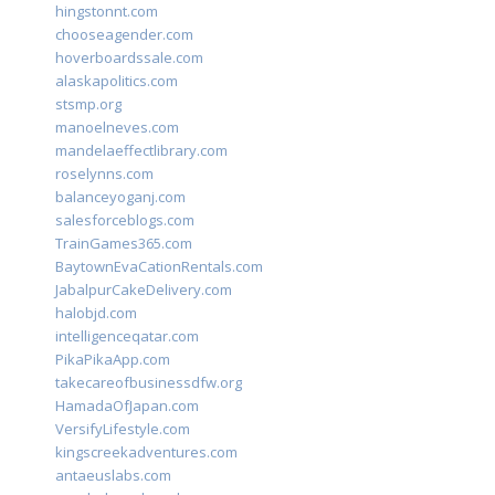
hingstonnt.com
chooseagender.com
hoverboardssale.com
alaskapolitics.com
stsmp.org
manoelneves.com
mandelaeffectlibrary.com
roselynns.com
balanceyoganj.com
salesforceblogs.com
TrainGames365.com
BaytownEvaCationRentals.com
JabalpurCakeDelivery.com
halobjd.com
intelligenceqatar.com
PikaPikaApp.com
takecareofbusinessdfw.org
HamadaOfJapan.com
VersifyLifestyle.com
kingscreekadventures.com
antaeuslabs.com