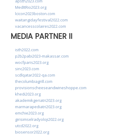
apsth2023.com
MedItRio2023.org
lcicon2023boston.com
waitangidayfestival2022.com
vacancesscolaires2022.com
MEDIA PARTNER II
isth2022.com
p2b2pabi2023-makassar.com
wocfparis2023.org
sinc2023.com
scdlqatar2022-qa.com
thecolumbiagrill.com
provisionscheeseandwineshoppe.com
khedi2023.org
akademikgeriatri2023.org
marmarapediatri2023.org
emchie2023.org
girisimselradyoloji2022.org
utcd2022.org
biosensor2022.org