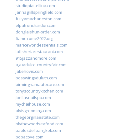
studiopiattellina.com
jannagrillspringfield.com
fujiyamacharleston.com
elpatronchardon.com
donglaishun-order.com
fiamc-rome2022.org
mariceworldessentials.com
lafisheriarestaurant.com
915jazzandmore.com
aguadulce-countryfair.com
jakehovis.com
bosswingsduluth.com
birminghamautocare.com
tonyscountrykitchen.com
jbellasnailspa.com
mychaihouse.com
alvisgrooming.com
thegeorginaestate.com
blythewoodseafood.com
paolosdelibangkok.com
bobacove.com