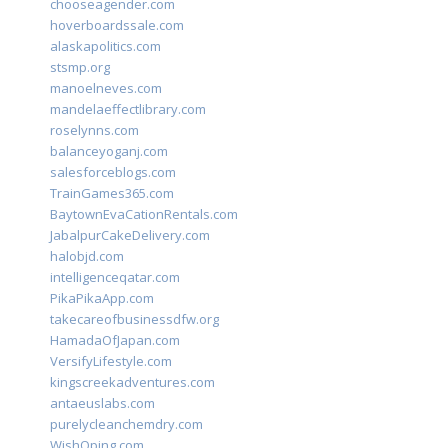
chooseagender.com
hoverboardssale.com
alaskapolitics.com
stsmp.org
manoelneves.com
mandelaeffectlibrary.com
roselynns.com
balanceyoganj.com
salesforceblogs.com
TrainGames365.com
BaytownEvaCationRentals.com
JabalpurCakeDelivery.com
halobjd.com
intelligenceqatar.com
PikaPikaApp.com
takecareofbusinessdfw.org
HamadaOfJapan.com
VersifyLifestyle.com
kingscreekadventures.com
antaeuslabs.com
purelycleanchemdry.com
WishOping.com