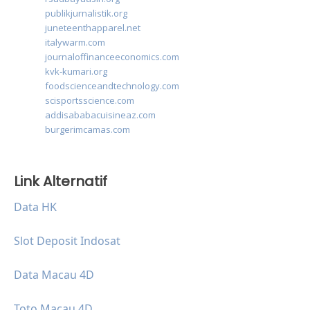
publikjurnalistik.org
juneteenthapparel.net
italywarm.com
journaloffinanceeconomics.com
kvk-kumari.org
foodscienceandtechnology.com
scisportsscience.com
addisababacuisineaz.com
burgerimcamas.com
Link Alternatif
Data HK
Slot Deposit Indosat
Data Macau 4D
Toto Macau 4D