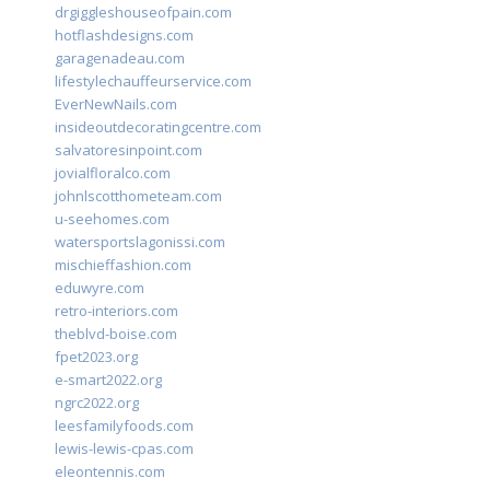
drgiggleshouseofpain.com
hotflashdesigns.com
garagenadeau.com
lifestylechauffeurservice.com
EverNewNails.com
insideoutdecoratingcentre.com
salvatoresinpoint.com
jovialfloralco.com
johnlscotthometeam.com
u-seehomes.com
watersportslagonissi.com
mischieffashion.com
eduwyre.com
retro-interiors.com
theblvd-boise.com
fpet2023.org
e-smart2022.org
ngrc2022.org
leesfamilyfoods.com
lewis-lewis-cpas.com
eleontennis.com