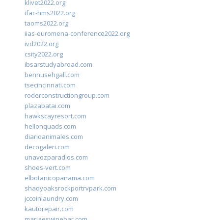
klivet2022.org
ifac-hms2022.org
taoms2022.org
iias-euromena-conference2022.org
ivd2022.org
csity2022.org
ibsarstudyabroad.com
bennusehgall.com
tsecincinnati.com
roderconstructiongroup.com
plazabatai.com
hawkscayresort.com
hellonquads.com
diarioanimales.com
decogaleri.com
unavozparadios.com
shoes-vert.com
elbotanicopanama.com
shadyoaksrockportrvpark.com
jccoinlaundry.com
kautorepair.com
marjaeswinebar.com