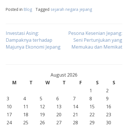
Posted in
Blog
Tagged
sejarah negara jepang
Post
Investasi Asing:
Pesona Kesenian Jepang:
Dampaknya terhadap
Seni Pertunjukan yang
Majunya Ekonomi Jepang
Memukau dan Memikat
navigation
August 2026
M
T
W
T
F
S
S
1
2
3
4
5
6
7
8
9
10
11
12
13
14
15
16
17
18
19
20
21
22
23
24
25
26
27
28
29
30