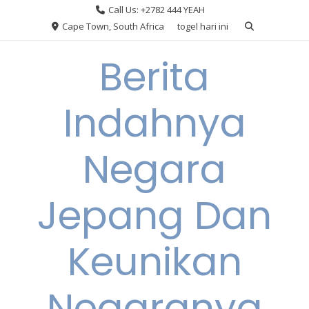
Skip
Call Us: +2782 444 YEAH
to
Cape Town, South Africa
togel hari ini
content
Berita
Indahnya
Negara
Jepang Dan
Keunikan
Negaranya