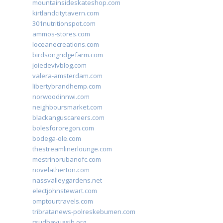
mountainsideskateshop.com
kirtlandcitytavern.com
301nutritionspot.com
ammos-stores.com
loceanecreations.com
birdsongridgefarm.com
joiedevivblog.com
valera-amsterdam.com
libertybrandhemp.com
norwoodinnwi.com
neighboursmarket.com
blackanguscareers.com
bolesfororegon.com
bodega-ole.com
thestreamlinerlounge.com
mestrinorubanofc.com
novelatherton.com
nassvalleygardens.net
electjohnstewart.com
omptourtravels.com
tribratanews-polreskebumen.com
rsudbayuasih.org