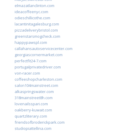
elmazatlanclinton.com
ideacoffeenyc.com
odieschillicothe.com
lacantinitagalesburg.com
pizzadeliverybristol.com
greenstarsmogcheck.com
happypawspl.com
callahansautoservicecenter.com
georgiascornermarket.com
perfectfit24-7.com
portugalprivatedriver.com
von-racer.com
coffeeshopcharleston.com
salon104mainstreet.com
alkaspringswater.com
318mainstreet8h.com
lovenailsspari.com
oakberry-kuwait.com
quartzliterary.com
friendsofbroderickpark.com
studiopiattellina.com