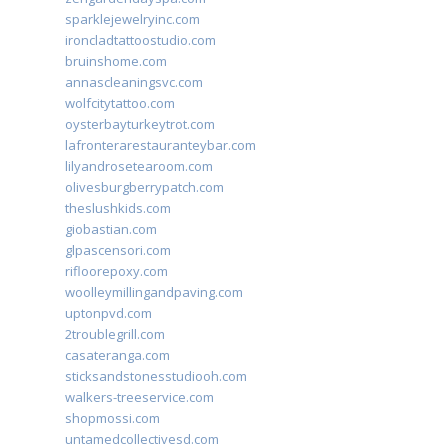
sparklejewelryinc.com
ironcladtattoostudio.com
bruinshome.com
annascleaningsvc.com
wolfcitytattoo.com
oysterbayturkeytrot.com
lafronterarestauranteybar.com
lilyandrosetearoom.com
olivesburgberrypatch.com
theslushkids.com
giobastian.com
glpascensori.com
rifloorepoxy.com
woolleymillingandpaving.com
uptonpvd.com
2troublegrill.com
casateranga.com
sticksandstonesstudiooh.com
walkers-treeservice.com
shopmossi.com
untamedcollectivesd.com