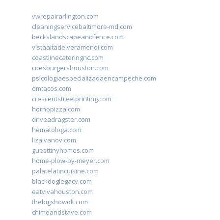
vwrepairarlington.com
cleaningservicebaltimore-md.com
beckslandscapeandfence.com
vistaaltadelveramendi.com
coastlinecateringnc.com
cuesburgershouston.com
psicologiaespecializadaencampeche.com
dmtacos.com
crescentstreetprinting.com
hornopizza.com
driveadragster.com
hematologa.com
lizaivanov.com
guesttinyhomes.com
home-plow-by-meyer.com
palatelatincuisine.com
blackdoglegacy.com
eatvivahouston.com
thebigshowok.com
chimeandstave.com