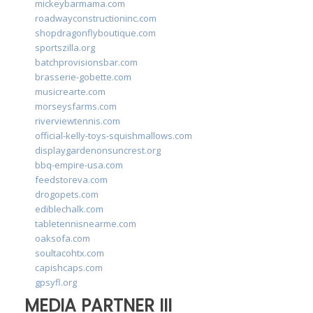
mickeybarmama.com
roadwayconstructioninc.com
shopdragonflyboutique.com
sportszilla.org
batchprovisionsbar.com
brasserie-gobette.com
musicrearte.com
morseysfarms.com
riverviewtennis.com
official-kelly-toys-squishmallows.com
displaygardenonsuncrest.org
bbq-empire-usa.com
feedstoreva.com
drogopets.com
ediblechalk.com
tabletennisnearme.com
oaksofa.com
soultacohtx.com
capishcaps.com
gpsyfl.org
MEDIA PARTNER III