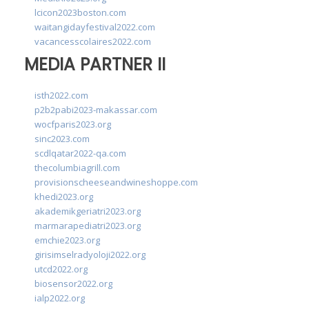
lcicon2023boston.com
waitangidayfestival2022.com
vacancesscolaires2022.com
MEDIA PARTNER II
isth2022.com
p2b2pabi2023-makassar.com
wocfparis2023.org
sinc2023.com
scdlqatar2022-qa.com
thecolumbiagrill.com
provisionscheeseandwineshoppe.com
khedi2023.org
akademikgeriatri2023.org
marmarapediatri2023.org
emchie2023.org
girisimselradyoloji2022.org
utcd2022.org
biosensor2022.org
ialp2022.org