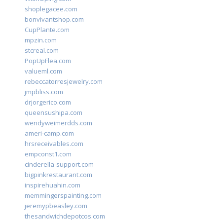
shoplegacee.com
bonvivantshop.com
CupPlante.com
mpzin.com
stcreal.com
PopUpFlea.com
valueml.com
rebeccatorresjewelry.com
jmpbliss.com
drjorgerico.com
queensushipa.com
wendyweimerdds.com
ameri-camp.com
hrsreceivables.com
empconst1.com
cinderella-support.com
bigpinkrestaurant.com
inspirehuahin.com
memmingerspainting.com
jeremypbeasley.com
thesandwichdepotcos.com