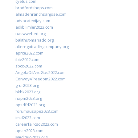
cyetus.com
bradfordshops.com
almadenranchsanjose.com
advocatevijay.com
adlibilimler2023.com
naswwebed.org
balithut-manado.org
alteregotradingcompany.org
aprce2022.com
ibie2022.com
sbcc-2022.com
AngolaOilAndGas2022.com
Convoy4Freedom2022.com
grur2023.org
hkhk2023.org
napm2023.org
apsdfd2023.org
forumausape2023.com
imkl2023.com
careerfaircsd2023.com
apsth2023.com
MedItRio2023.org