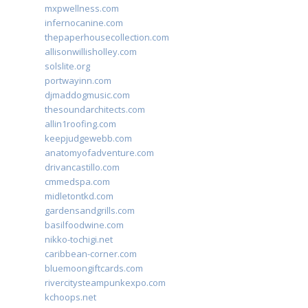
mxpwellness.com
infernocanine.com
thepaperhousecollection.com
allisonwillisholley.com
solslite.org
portwayinn.com
djmaddogmusic.com
thesoundarchitects.com
allin1roofing.com
keepjudgewebb.com
anatomyofadventure.com
drivancastillo.com
cmmedspa.com
midletontkd.com
gardensandgrills.com
basilfoodwine.com
nikko-tochigi.net
caribbean-corner.com
bluemoongiftcards.com
rivercitysteampunkexpo.com
kchoops.net