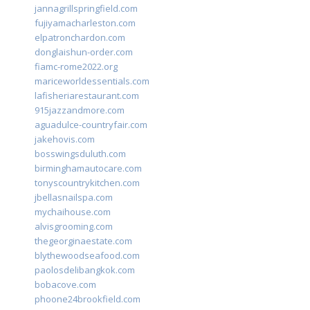
jannagrillspringfield.com
fujiyamacharleston.com
elpatronchardon.com
donglaishun-order.com
fiamc-rome2022.org
mariceworldessentials.com
lafisheriarestaurant.com
915jazzandmore.com
aguadulce-countryfair.com
jakehovis.com
bosswingsduluth.com
birminghamautocare.com
tonyscountrykitchen.com
jbellasnailspa.com
mychaihouse.com
alvisgrooming.com
thegeorginaestate.com
blythewoodseafood.com
paolosdelibangkok.com
bobacove.com
phoone24brookfield.com