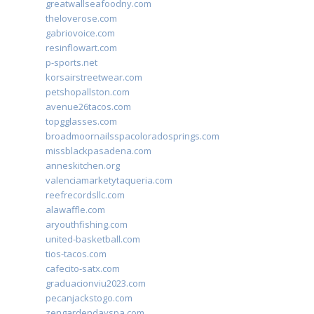
greatwallseafoodny.com
theloverose.com
gabriovoice.com
resinflowart.com
p-sports.net
korsairstreetwear.com
petshopallston.com
avenue26tacos.com
topgglasses.com
broadmoornailsspacoloradosprings.com
missblackpasadena.com
anneskitchen.org
valenciamarketytaqueria.com
reefrecordsllc.com
alawaffle.com
aryouthfishing.com
united-basketball.com
tios-tacos.com
cafecito-satx.com
graduacionviu2023.com
pecanjackstogo.com
zengardendayspa.com