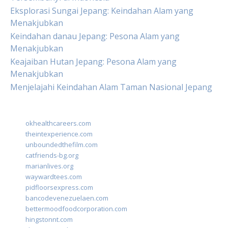
Eksplorasi Sungai Jepang: Keindahan Alam yang
Menakjubkan
Keindahan danau Jepang: Pesona Alam yang
Menakjubkan
Keajaiban Hutan Jepang: Pesona Alam yang
Menakjubkan
Menjelajahi Keindahan Alam Taman Nasional Jepang
okhealthcareers.com
theintexperience.com
unboundedthefilm.com
catfriends-bg.org
marianlives.org
waywardtees.com
pidfloorsexpress.com
bancodevenezuelaen.com
bettermoodfoodcorporation.com
hingstonnt.com