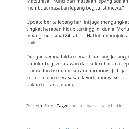
Matsuhisa, “Kunci dari masakan Jepang adalah
membuat masakan Jepang begitu istimewa.”
Update berita Jepang hari ini juga mengungk
tingkat harapan hidup tertinggi di dunia. Menu
Jepang mencapai 84 tahun. Hal ini menunjukka
baik.
Dengan semua fakta menarik tentang Jepang, ti
populer bagi wisatawan dari seluruh dunia.
tradisi dan teknologi secara harmonis. Jadi,
Terbit ini dan merasakan keindahannya sendir
dalam tentang Jepang.
Posted in
Blog
Tagged
berita negara jepang hari ini