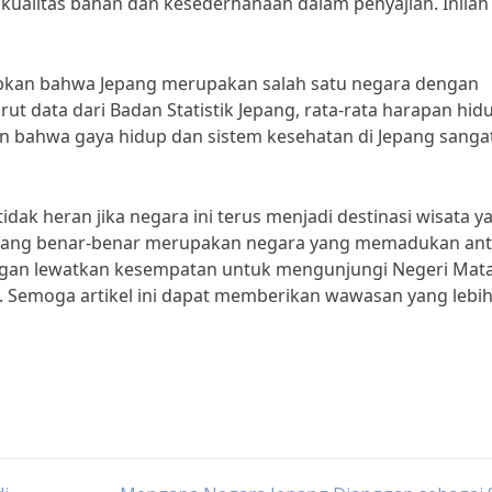
 kualitas bahan dan kesederhanaan dalam penyajian. Inilah
apkan bahwa Jepang merupakan salah satu negara dengan
rut data dari Badan Statistik Jepang, rata-rata harapan hidu
n bahwa gaya hidup dan sistem kesehatan di Jepang sanga
dak heran jika negara ini terus menjadi destinasi wisata y
 Jepang benar-benar merupakan negara yang memadukan an
 jangan lewatkan kesempatan untuk mengunjungi Negeri Mat
i. Semoga artikel ini dapat memberikan wawasan yang lebi