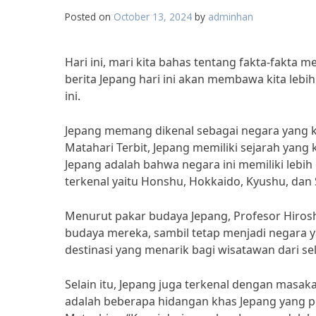
Posted on
October 13, 2024
by
adminhan
Hari ini, mari kita bahas tentang fakta-fakta 
berita Jepang hari ini akan membawa kita leb
ini.
Jepang memang dikenal sebagai negara yang ka
Matahari Terbit, Jepang memiliki sejarah yang
Jepang adalah bahwa negara ini memiliki lebih
terkenal yaitu Honshu, Hokkaido, Kyushu, dan 
Menurut pakar budaya Jepang, Profesor Hirosh
budaya mereka, sambil tetap menjadi negara y
destinasi yang menarik bagi wisatawan dari se
Selain itu, Jepang juga terkenal dengan masak
adalah beberapa hidangan khas Jepang yang po