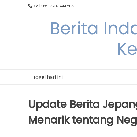
Skip
Call Us: +2782 444 YEAH
to
content
Berita In
Ke
togel hari ini
Update Berita Jepang
Menarik tentang Neg