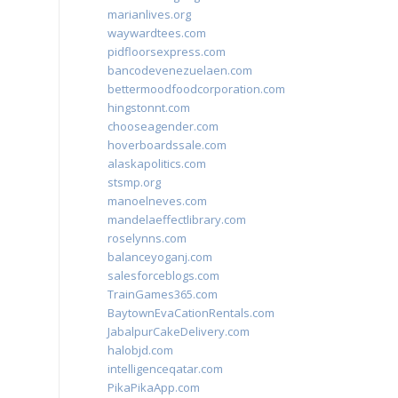
marianlives.org
waywardtees.com
pidfloorsexpress.com
bancodevenezuelaen.com
bettermoodfoodcorporation.com
hingstonnt.com
chooseagender.com
hoverboardssale.com
alaskapolitics.com
stsmp.org
manoelneves.com
mandelaeffectlibrary.com
roselynns.com
balanceyoganj.com
salesforceblogs.com
TrainGames365.com
BaytownEvaCationRentals.com
JabalpurCakeDelivery.com
halobjd.com
intelligenceqatar.com
PikaPikaApp.com