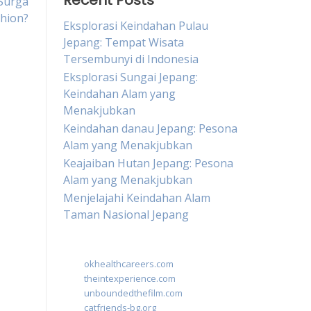
Recent Posts
Surga
shion?
Eksplorasi Keindahan Pulau
Jepang: Tempat Wisata
Tersembunyi di Indonesia
Eksplorasi Sungai Jepang:
Keindahan Alam yang
Menakjubkan
Keindahan danau Jepang: Pesona
Alam yang Menakjubkan
Keajaiban Hutan Jepang: Pesona
Alam yang Menakjubkan
Menjelajahi Keindahan Alam
Taman Nasional Jepang
okhealthcareers.com
theintexperience.com
unboundedthefilm.com
catfriends-bg.org