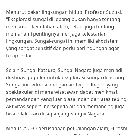
Menurut pakar lingkungan hidup, Profesor Suzuki,
“Eksplorasi sungai di Jepang bukan hanya tentang
menikmati keindahan alam, tetapi juga tentang
memahami pentingnya menjaga kelestarian
lingkungan. Sungai-sungai ini memiliki ekosistem
yang sangat sensitif dan perlu perlindungan agar
tetap lestari.”
Selain Sungai Katsura, Sungai Nagara juga menjadi
destinasi populer untuk eksplorasi sungai di Jepang.
Sungai ini terkenal dengan air terjun Kegon yang
spektakuler, di mana wisatawan dapat menikmati
pemandangan yang luar biasa indah dari atas tebing.
Aktivitas seperti bersepeda air dan memancing juga
bisa dilakukan di sepanjang Sungai Nagara.
Menurut CEO perusahaan petualangan alam, Hiroshi