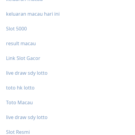
keluaran macau hari ini
Slot 5000
result macau
Link Slot Gacor
live draw sdy lotto
toto hk lotto
Toto Macau
live draw sdy lotto
Slot Resmi