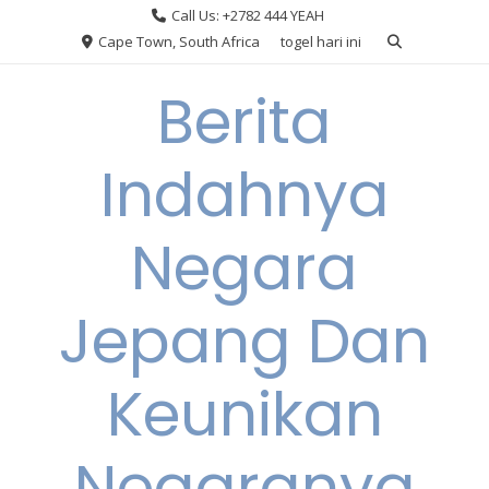
Skip
Call Us: +2782 444 YEAH
to
Cape Town, South Africa
togel hari ini
content
Berita
Indahnya
Negara
Jepang Dan
Keunikan
Negaranya