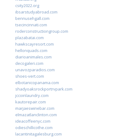
csity2022.org
ibsarstudyabroad.com
bennusehgall.com
tsecincinnati.com
roderconstructiongroup.com
plazabatai.com
hawkscayresort.com
hellonquads.com
diarioanimales.com
decogaleri.com
unavozparadios.com
shoes-vert.com
elbotanicopanama.com
shadyoaksrockportrvpark.com
jccoinlaundry.com
kautorepair.com
marjaeswinebar.com
elmazatlanclinton.com
ideacoffeenyc.com
odieschillicothe.com
lacantinitagalesburg.com