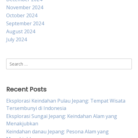
November 2024
October 2024
September 2024
August 2024
July 2024
Search
for:
Recent Posts
Eksplorasi Keindahan Pulau Jepang: Tempat Wisata
Tersembunyi di Indonesia
Eksplorasi Sungai Jepang: Keindahan Alam yang
Menakjubkan
Keindahan danau Jepang: Pesona Alam yang