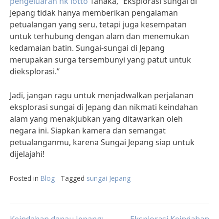
pengeluaran hk lotto
Tanaka, “Eksplorasi sungai di
Jepang tidak hanya memberikan pengalaman
petualangan yang seru, tetapi juga kesempatan
untuk terhubung dengan alam dan menemukan
kedamaian batin. Sungai-sungai di Jepang
merupakan surga tersembunyi yang patut untuk
dieksplorasi.”
Jadi, jangan ragu untuk menjadwalkan perjalanan
eksplorasi sungai di Jepang dan nikmati keindahan
alam yang menakjubkan yang ditawarkan oleh
negara ini. Siapkan kamera dan semangat
petualanganmu, karena Sungai Jepang siap untuk
dijelajahi!
Posted in
Blog
Tagged
sungai Jepang