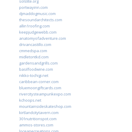
solslite.org
portwayinn.com
djmaddogmusic.com
thesoundarchitects.com
allin1roofing.com
keepjudgewebb.com
anatomyofadventure.com
drivancastillo.com
cmmedspa.com
midletontkd.com
gardensandgrills.com
basilfoodwine.com
nikko-tochigi.net
caribbean-corner.com
bluemoongiftcards.com
rivercitysteampunkexpo.com
kchoops.net
mountainsideskateshop.com
kirtlandcitytavern.com
301nutritionspot.com
ammos-stores.com
loceanecreations.com