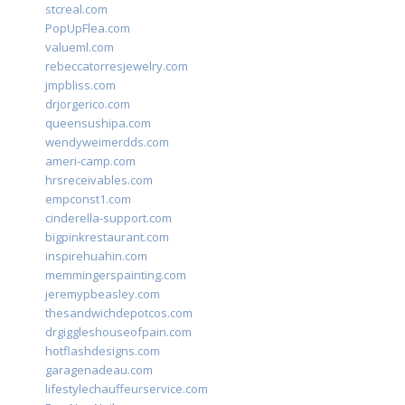
stcreal.com
PopUpFlea.com
valueml.com
rebeccatorresjewelry.com
jmpbliss.com
drjorgerico.com
queensushipa.com
wendyweimerdds.com
ameri-camp.com
hrsreceivables.com
empconst1.com
cinderella-support.com
bigpinkrestaurant.com
inspirehuahin.com
memmingerspainting.com
jeremypbeasley.com
thesandwichdepotcos.com
drgiggleshouseofpain.com
hotflashdesigns.com
garagenadeau.com
lifestylechauffeurservice.com