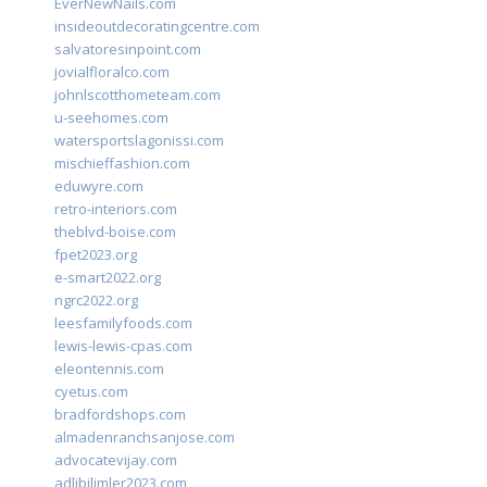
EverNewNails.com
insideoutdecoratingcentre.com
salvatoresinpoint.com
jovialfloralco.com
johnlscotthometeam.com
u-seehomes.com
watersportslagonissi.com
mischieffashion.com
eduwyre.com
retro-interiors.com
theblvd-boise.com
fpet2023.org
e-smart2022.org
ngrc2022.org
leesfamilyfoods.com
lewis-lewis-cpas.com
eleontennis.com
cyetus.com
bradfordshops.com
almadenranchsanjose.com
advocatevijay.com
adlibilimler2023.com