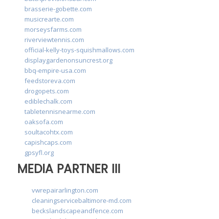
brasserie-gobette.com
musicrearte.com
morseysfarms.com
riverviewtennis.com
official-kelly-toys-squishmallows.com
displaygardenonsuncrest.org
bbq-empire-usa.com
feedstoreva.com
drogopets.com
ediblechalk.com
tabletennisnearme.com
oaksofa.com
soultacohtx.com
capishcaps.com
gpsyfl.org
MEDIA PARTNER III
vwrepairarlington.com
cleaningservicebaltimore-md.com
beckslandscapeandfence.com