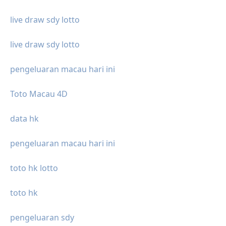
live draw sdy lotto
live draw sdy lotto
pengeluaran macau hari ini
Toto Macau 4D
data hk
pengeluaran macau hari ini
toto hk lotto
toto hk
pengeluaran sdy