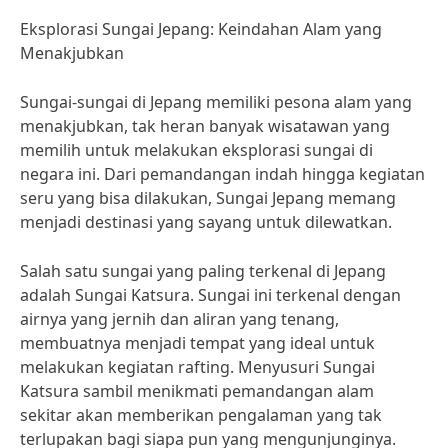
Eksplorasi Sungai Jepang: Keindahan Alam yang
Menakjubkan
Sungai-sungai di Jepang memiliki pesona alam yang
menakjubkan, tak heran banyak wisatawan yang
memilih untuk melakukan eksplorasi sungai di
negara ini. Dari pemandangan indah hingga kegiatan
seru yang bisa dilakukan, Sungai Jepang memang
menjadi destinasi yang sayang untuk dilewatkan.
Salah satu sungai yang paling terkenal di Jepang
adalah Sungai Katsura. Sungai ini terkenal dengan
airnya yang jernih dan aliran yang tenang,
membuatnya menjadi tempat yang ideal untuk
melakukan kegiatan rafting. Menyusuri Sungai
Katsura sambil menikmati pemandangan alam
sekitar akan memberikan pengalaman yang tak
terlupakan bagi siapa pun yang mengunjunginya.