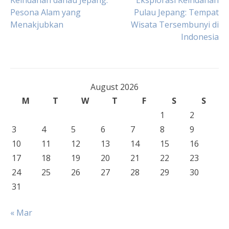
Post
Keindahan danau Jepang:
Eksplorasi Keindahan
Pesona Alam yang
Pulau Jepang: Tempat
Menakjubkan
Wisata Tersembunyi di
navigation
Indonesia
August 2026
M
T
W
T
F
S
S
1
2
3
4
5
6
7
8
9
10
11
12
13
14
15
16
17
18
19
20
21
22
23
24
25
26
27
28
29
30
31
« Mar