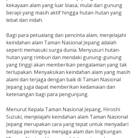
kekayaan alam yang luar biasa, mulai dari gunung
berapi yang masih aktif hingga hutan-hutan yang
lebat dan indah.
Bagi para petualang dan pencinta alam, menjelajahi
keindahan alam Taman Nasional Jepang adalah
seperti memasuki surga dunia. Menyusuri hutan-
hutan yang rimbun dan mendaki gunung-gunung
yang tinggi akan memberikan pengalaman yang tak
terlupakan. Menyaksikan keindahan alam yang masih
alami dan terjaga dengan baik di Taman Nasional
Jepang juga dapat memberikan kedamaian dan
ketenangan bagi para pengunjung.
Menurut Kepala Taman Nasional Jepang, Hiroshi
Suzuki, menjelajahi keindahan alam Taman Nasional
Jepang merupakan cara yang tepat untuk menyadari
betapa pentingnya menjaga alam dan lingkungan.