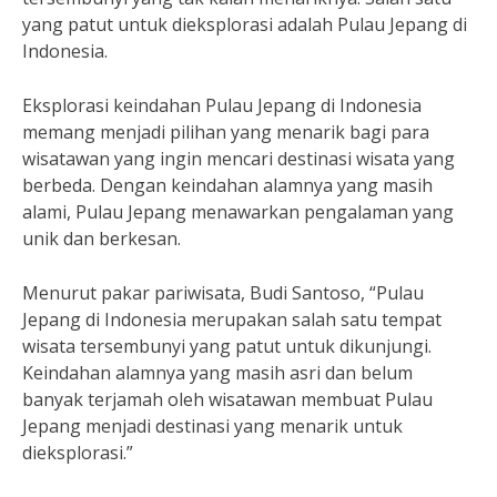
yang patut untuk dieksplorasi adalah Pulau Jepang di
Indonesia.
Eksplorasi keindahan Pulau Jepang di Indonesia
memang menjadi pilihan yang menarik bagi para
wisatawan yang ingin mencari destinasi wisata yang
berbeda. Dengan keindahan alamnya yang masih
alami, Pulau Jepang menawarkan pengalaman yang
unik dan berkesan.
Menurut pakar pariwisata, Budi Santoso, “Pulau
Jepang di Indonesia merupakan salah satu tempat
wisata tersembunyi yang patut untuk dikunjungi.
Keindahan alamnya yang masih asri dan belum
banyak terjamah oleh wisatawan membuat Pulau
Jepang menjadi destinasi yang menarik untuk
dieksplorasi.”