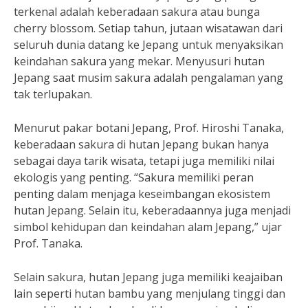
terkenal adalah keberadaan sakura atau bunga
cherry blossom. Setiap tahun, jutaan wisatawan dari
seluruh dunia datang ke Jepang untuk menyaksikan
keindahan sakura yang mekar. Menyusuri hutan
Jepang saat musim sakura adalah pengalaman yang
tak terlupakan.
Menurut pakar botani Jepang, Prof. Hiroshi Tanaka,
keberadaan sakura di hutan Jepang bukan hanya
sebagai daya tarik wisata, tetapi juga memiliki nilai
ekologis yang penting. “Sakura memiliki peran
penting dalam menjaga keseimbangan ekosistem
hutan Jepang. Selain itu, keberadaannya juga menjadi
simbol kehidupan dan keindahan alam Jepang,” ujar
Prof. Tanaka.
Selain sakura, hutan Jepang juga memiliki keajaiban
lain seperti hutan bambu yang menjulang tinggi dan