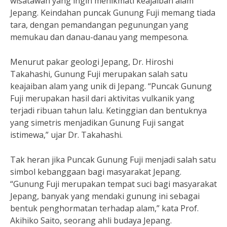
wisatawan yang ingin menikmati keajaiban alam
Jepang. Keindahan puncak Gunung Fuji memang tiada
tara, dengan pemandangan pegunungan yang
memukau dan danau-danau yang mempesona.
Menurut pakar geologi Jepang, Dr. Hiroshi
Takahashi, Gunung Fuji merupakan salah satu
keajaiban alam yang unik di Jepang. “Puncak Gunung
Fuji merupakan hasil dari aktivitas vulkanik yang
terjadi ribuan tahun lalu. Ketinggian dan bentuknya
yang simetris menjadikan Gunung Fuji sangat
istimewa,” ujar Dr. Takahashi.
Tak heran jika Puncak Gunung Fuji menjadi salah satu
simbol kebanggaan bagi masyarakat Jepang.
“Gunung Fuji merupakan tempat suci bagi masyarakat
Jepang, banyak yang mendaki gunung ini sebagai
bentuk penghormatan terhadap alam,” kata Prof.
Akihiko Saito, seorang ahli budaya Jepang.