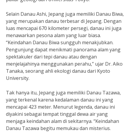
Selain Danau Ashi, Jepang juga memiliki Danau Biwa,
yang merupakan danau terbesar di Jepang. Dengan
luas mencapai 670 kilometer persegi, danau ini juga
menawarkan pesona alam yang luar biasa.
“Keindahan Danau Biwa sungguh menakjubkan.
Pengunjung dapat menikmati panorama alam yang
spektakuler dari tepi danau atau dengan
menjelajahinya menggunakan perahu,” ujar Dr. Aiko
Tanaka, seorang ahli ekologi danau dari Kyoto
University.
Tak hanya itu, Jepang juga memiliki Danau Tazawa,
yang terkenal karena kedalaman danau ini yang
mencapai 423 meter. Menurut legenda, danau ini
diyakini sebagai tempat tinggal dewa air yang
menjaga keindahan alam di sekitarnya. “Keindahan
Danau Tazawa begitu memukau dan misterius.