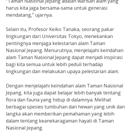
“Taman Nasional Jepang adalah warisan alam yang
harus kita jaga bersama-sama untuk generasi
mendatang,” ujarnya.
Selain itu, Profesor Keiko Tanaka, seorang pakar
lingkungan dari Universitas Tokyo, menekankan
pentingnya menjaga kelestarian alam Taman
Nasional Jepang. Menurutnya, menjelajahi keindahan
alam Taman Nasional Jepang dapat menjadi inspirasi
bagi kita semua untuk lebih peduli terhadap
lingkungan dan melakukan upaya pelestarian alam.
Dengan menjelajahi keindahan alam Taman Nasional
Jepang, kita juga dapat belajar lebih banyak tentang
flora dan fauna yang hidup di dalamnya. Melihat
berbagai spesies tumbuhan dan hewan yang unik dan
langka akan memberikan pemahaman yang lebih
dalam tentang keanekaragaman hayati di Taman
Nasional Jepang.