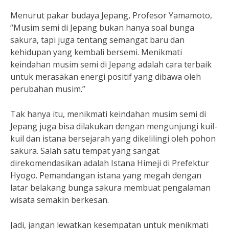
Menurut pakar budaya Jepang, Profesor Yamamoto,
“Musim semi di Jepang bukan hanya soal bunga
sakura, tapi juga tentang semangat baru dan
kehidupan yang kembali bersemi. Menikmati
keindahan musim semi di Jepang adalah cara terbaik
untuk merasakan energi positif yang dibawa oleh
perubahan musim.”
Tak hanya itu, menikmati keindahan musim semi di
Jepang juga bisa dilakukan dengan mengunjungi kuil-
kuil dan istana bersejarah yang dikelilingi oleh pohon
sakura. Salah satu tempat yang sangat
direkomendasikan adalah Istana Himeji di Prefektur
Hyogo. Pemandangan istana yang megah dengan
latar belakang bunga sakura membuat pengalaman
wisata semakin berkesan.
Jadi, jangan lewatkan kesempatan untuk menikmati