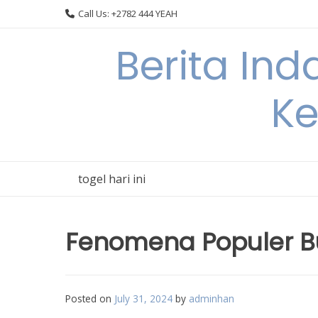
Skip
Call Us: +2782 444 YEAH
to
content
Berita In
Ke
togel hari ini
Fenomena Populer B
Posted on
July 31, 2024
by
adminhan