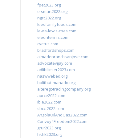
fpet2023.org
e-smart2022.org
ngrc2022.org
leesfamilyfoods.com
lewis-lewis-cpas.com
eleontennis.com
cyetus.com
bradfordshops.com
almadenranchsanjose.com
advocatevijay.com
adlibilimler2023.com
naswwebed.org
balithut-manado.org
alteregotradingcompany.org
aprce2022.com
ibie2022.com
sbcc-2022.com
AngolaOilAndGas2022.com
Convoy4Freedom2022.com
grur2023.org
hkhk2023.org