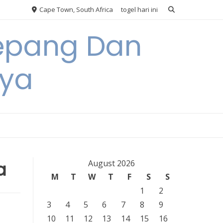
Cape Town, South Africa
togel hari ini
Jepang Dan
nya
a
August 2026
M
T
W
T
F
S
S
1
2
3
4
5
6
7
8
9
10
11
12
13
14
15
16