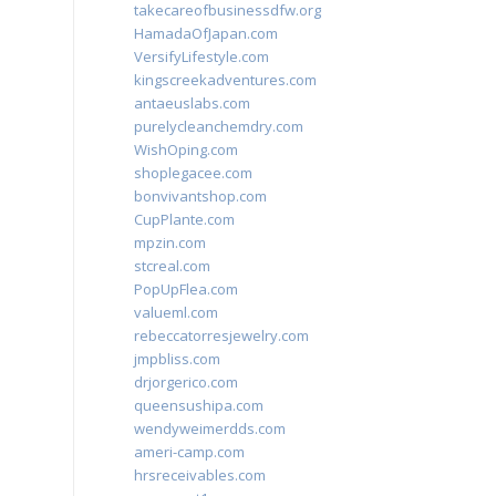
takecareofbusinessdfw.org
HamadaOfJapan.com
VersifyLifestyle.com
kingscreekadventures.com
antaeuslabs.com
purelycleanchemdry.com
WishOping.com
shoplegacee.com
bonvivantshop.com
CupPlante.com
mpzin.com
stcreal.com
PopUpFlea.com
valueml.com
rebeccatorresjewelry.com
jmpbliss.com
drjorgerico.com
queensushipa.com
wendyweimerdds.com
ameri-camp.com
hrsreceivables.com