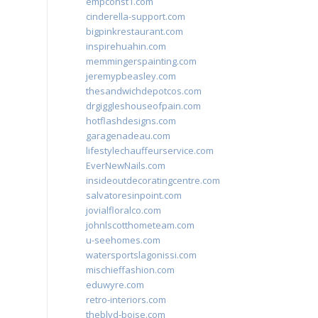
empconst1.com
cinderella-support.com
bigpinkrestaurant.com
inspirehuahin.com
memmingerspainting.com
jeremypbeasley.com
thesandwichdepotcos.com
drgiggleshouseofpain.com
hotflashdesigns.com
garagenadeau.com
lifestylechauffeurservice.com
EverNewNails.com
insideoutdecoratingcentre.com
salvatoresinpoint.com
jovialfloralco.com
johnlscotthometeam.com
u-seehomes.com
watersportslagonissi.com
mischieffashion.com
eduwyre.com
retro-interiors.com
theblvd-boise.com