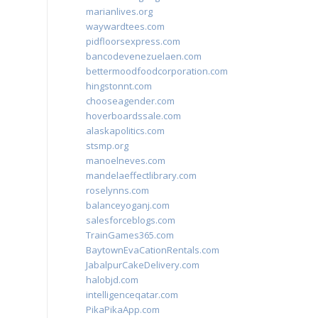
marianlives.org
waywardtees.com
pidfloorsexpress.com
bancodevenezuelaen.com
bettermoodfoodcorporation.com
hingstonnt.com
chooseagender.com
hoverboardssale.com
alaskapolitics.com
stsmp.org
manoelneves.com
mandelaeffectlibrary.com
roselynns.com
balanceyoganj.com
salesforceblogs.com
TrainGames365.com
BaytownEvaCationRentals.com
JabalpurCakeDelivery.com
halobjd.com
intelligenceqatar.com
PikaPikaApp.com