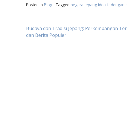
Posted in
Blog
Tagged
negara jepang identik dengan 
Post
Budaya dan Tradisi Jepang: Perkembangan Te
dan Berita Populer
navigation