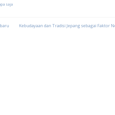
apa saja
rbaru
Kebudayaan dan Tradisi Jepang sebagai Faktor 