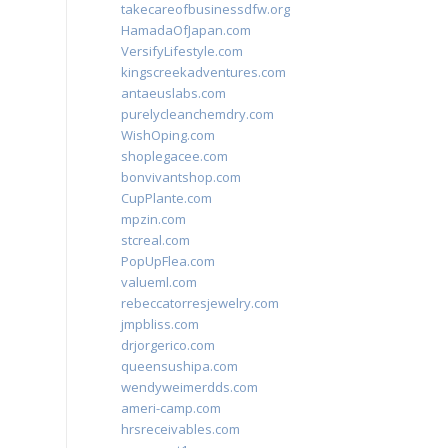
takecareofbusinessdfw.org
HamadaOfJapan.com
VersifyLifestyle.com
kingscreekadventures.com
antaeuslabs.com
purelycleanchemdry.com
WishOping.com
shoplegacee.com
bonvivantshop.com
CupPlante.com
mpzin.com
stcreal.com
PopUpFlea.com
valueml.com
rebeccatorresjewelry.com
jmpbliss.com
drjorgerico.com
queensushipa.com
wendyweimerdds.com
ameri-camp.com
hrsreceivables.com