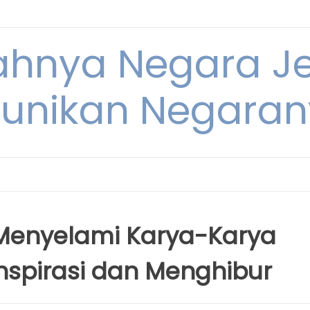
dahnya Negara 
unikan Negara
Menyelami Karya-Karya
spirasi dan Menghibur