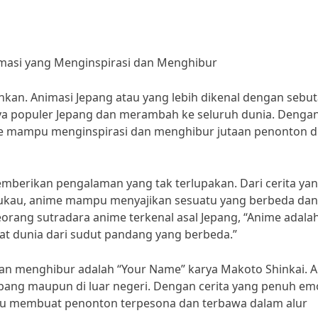
masi yang Menginspirasi dan Menghibur
ahkan. Animasi Jepang atau yang lebih dikenal dengan sebu
aya populer Jepang dan merambah ke seluruh dunia. Denga
me mampu menginspirasi dan menghibur jutaan penonton d
mberikan pengalaman yang tak terlupakan. Dari cerita ya
au, anime mampu menyajikan sesuatu yang berbeda dan 
eorang sutradara anime terkenal asal Jepang, “Anime adala
t dunia dari sudut pandang yang berbeda.”
dan menghibur adalah “Your Name” karya Makoto Shinkai. 
Jepang maupun di luar negeri. Dengan cerita yang penuh em
u membuat penonton terpesona dan terbawa dalam alur