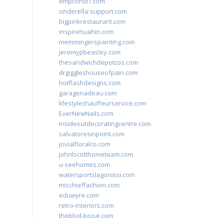
empconst1.com
cinderella-support.com
bigpinkrestaurant.com
inspirehuahin.com
memmingerspainting.com
jeremypbeasley.com
thesandwichdepotcos.com
drgiggleshouseofpain.com
hotflashdesigns.com
garagenadeau.com
lifestylechauffeurservice.com
EverNewNails.com
insideoutdecoratingcentre.com
salvatoresinpoint.com
jovialfloralco.com
johnlscotthometeam.com
u-seehomes.com
watersportslagonissi.com
mischieffashion.com
eduwyre.com
retro-interiors.com
theblvd-boise.com