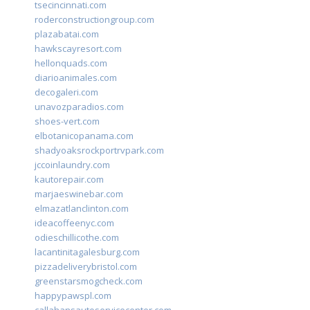
tsecincinnati.com
roderconstructiongroup.com
plazabatai.com
hawkscayresort.com
hellonquads.com
diarioanimales.com
decogaleri.com
unavozparadios.com
shoes-vert.com
elbotanicopanama.com
shadyoaksrockportrvpark.com
jccoinlaundry.com
kautorepair.com
marjaeswinebar.com
elmazatlanclinton.com
ideacoffeenyc.com
odieschillicothe.com
lacantinitagalesburg.com
pizzadeliverybristol.com
greenstarsmogcheck.com
happypawspl.com
callahansautoservicecenter.com