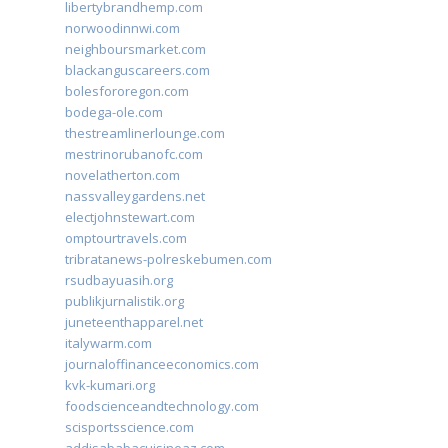
libertybrandhemp.com
norwoodinnwi.com
neighboursmarket.com
blackanguscareers.com
bolesfororegon.com
bodega-ole.com
thestreamlinerlounge.com
mestrinorubanofc.com
novelatherton.com
nassvalleygardens.net
electjohnstewart.com
omptourtravels.com
tribratanews-polreskebumen.com
rsudbayuasih.org
publikjurnalistik.org
juneteenthapparel.net
italywarm.com
journaloffinanceeconomics.com
kvk-kumari.org
foodscienceandtechnology.com
scisportsscience.com