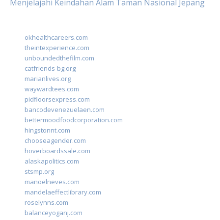
Menjelajahi Keindahan Alam Taman Nasional Jepang
okhealthcareers.com
theintexperience.com
unboundedthefilm.com
catfriends-bg.org
marianlives.org
waywardtees.com
pidfloorsexpress.com
bancodevenezuelaen.com
bettermoodfoodcorporation.com
hingstonnt.com
chooseagender.com
hoverboardssale.com
alaskapolitics.com
stsmp.org
manoelneves.com
mandelaeffectlibrary.com
roselynns.com
balanceyoganj.com