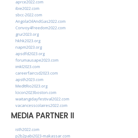
aprce2022.com
ibie2022.com
sbcc-2022.com
AngolaOilAndGas2022.com
Convoy4Freedom2022.com
grur2023.org
hkhk2023.org
napm2023.org
apsdfd2023.org
forumausape2023.com
imkl2023.com
careerfaircsd2023.com
apsth2023.com
MedItRio2023.org
lcicon2023boston.com
waitangidayfestival2022.com
vacancesscolaires2022.com
MEDIA PARTNER II
isth2022.com
p2b2pabi2023-makassar.com