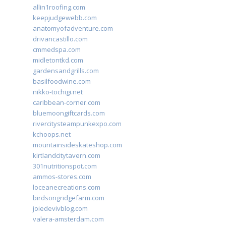
allin1roofing.com
keepjudgewebb.com
anatomyofadventure.com
drivancastillo.com
cmmedspa.com
midletontkd.com
gardensandgrills.com
basilfoodwine.com
nikko-tochigi.net
caribbean-corner.com
bluemoongiftcards.com
rivercitysteampunkexpo.com
kchoops.net
mountainsideskateshop.com
kirtlandcitytavern.com
301nutritionspot.com
ammos-stores.com
loceanecreations.com
birdsongridgefarm.com
joiedevivblog.com
valera-amsterdam.com