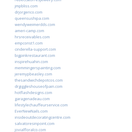
jmpbliss.com
drjorgerico.com
queensushipa.com
wendyweimerdds.com
ameri-camp.com
hrsreceivables.com
empconst1.com
cinderella-support.com
bigpinkrestaurant.com
inspirehuahin.com
memmingerspainting.com
jeremypbeasley.com
thesandwichdepotcos.com
drgiggleshouseofpain.com
hotflashdesigns.com
garagenadeau.com
lifestylechauffeurservice.com
EverNewNails.com
insideoutdecoratingcentre.com
salvatoresinpoint.com
jovialfloralco.com