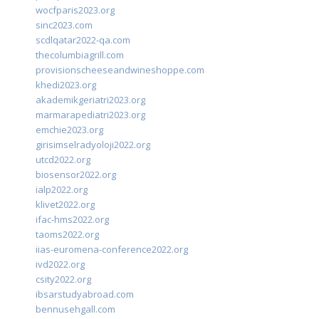
wocfparis2023.org
sinc2023.com
scdlqatar2022-qa.com
thecolumbiagrill.com
provisionscheeseandwineshoppe.com
khedi2023.org
akademikgeriatri2023.org
marmarapediatri2023.org
emchie2023.org
girisimselradyoloji2022.org
utcd2022.org
biosensor2022.org
ialp2022.org
klivet2022.org
ifac-hms2022.org
taoms2022.org
iias-euromena-conference2022.org
ivd2022.org
csity2022.org
ibsarstudyabroad.com
bennusehgall.com