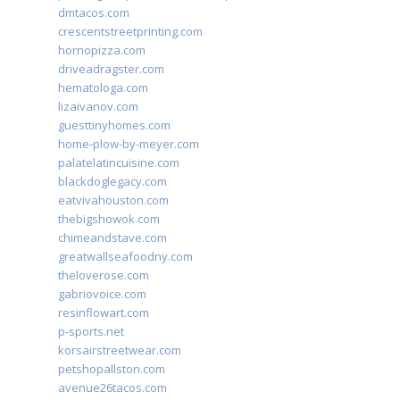
dmtacos.com
crescentstreetprinting.com
hornopizza.com
driveadragster.com
hematologa.com
lizaivanov.com
guesttinyhomes.com
home-plow-by-meyer.com
palatelatincuisine.com
blackdoglegacy.com
eatvivahouston.com
thebigshowok.com
chimeandstave.com
greatwallseafoodny.com
theloverose.com
gabriovoice.com
resinflowart.com
p-sports.net
korsairstreetwear.com
petshopallston.com
avenue26tacos.com