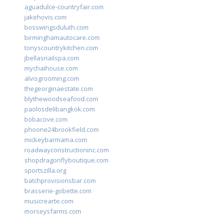
aguadulce-countryfair.com
jakehovis.com
bosswingsduluth.com
birminghamautocare.com
tonyscountrykitchen.com
jbellasnailspa.com
mychaihouse.com
alvisgrooming.com
thegeorginaestate.com
blythewoodseafood.com
paolosdelibangkok.com
bobacove.com
phoone24brookfield.com
mickeybarmama.com
roadwayconstructioninc.com
shopdragonflyboutique.com
sportszilla.org
batchprovisionsbar.com
brasserie-gobette.com
musicrearte.com
morseysfarms.com