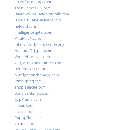
salesforceblogs.com
TrainGames365.com
BaytownEvaCationRentals.com
JabalpurCakeDelivery.com
halobjd.com
intelligenceqatar.com
PikaPikaApp.com
takecareofbusinessdfw.org
HamadaOfJapan.com
VersifyLifestyle.com
kingscreekadventures.com
antaeuslabs.com
purelycleanchemdry.com
WishOping.com
shoplegacee.com
bonvivantshop.com
CupPlante.com
mpzin.com
stcreal.com
PopUpFlea.com
valueml.com
rebeccatorresjewelry.com