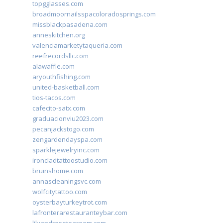
topgglasses.com
broadmoornailsspacoloradosprings.com
missblackpasadena.com
anneskitchen.org
valenciamarketytaqueria.com
reefrecordsllc.com
alawaffle.com
aryouthfishing.com
united-basketball.com
tios-tacos.com
cafecito-satx.com
graduacionviu2023.com
pecanjackstogo.com
zengardendayspa.com
sparklejewelryinc.com
ironcladtattoostudio.com
bruinshome.com
annascleaningsvc.com
wolfcitytattoo.com
oysterbayturkeytrot.com
lafronterarestauranteybar.com