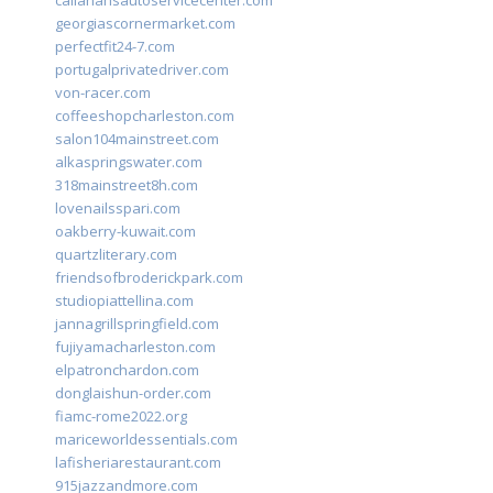
georgiascornermarket.com
perfectfit24-7.com
portugalprivatedriver.com
von-racer.com
coffeeshopcharleston.com
salon104mainstreet.com
alkaspringswater.com
318mainstreet8h.com
lovenailsspari.com
oakberry-kuwait.com
quartzliterary.com
friendsofbroderickpark.com
studiopiattellina.com
jannagrillspringfield.com
fujiyamacharleston.com
elpatronchardon.com
donglaishun-order.com
fiamc-rome2022.org
mariceworldessentials.com
lafisheriarestaurant.com
915jazzandmore.com