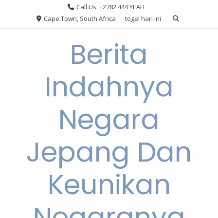
Skip
Call Us: +2782 444 YEAH
to
Cape Town, South Africa
togel hari ini
content
Berita
Indahnya
Negara
Jepang Dan
Keunikan
Negaranya