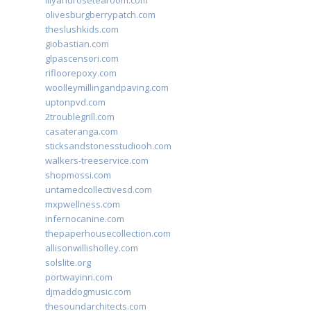
lilyandrosetearoom.com
olivesburgberrypatch.com
theslushkids.com
giobastian.com
glpascensori.com
rifloorepoxy.com
woolleymillingandpaving.com
uptonpvd.com
2troublegrill.com
casateranga.com
sticksandstonesstudiooh.com
walkers-treeservice.com
shopmossi.com
untamedcollectivesd.com
mxpwellness.com
infernocanine.com
thepaperhousecollection.com
allisonwillisholley.com
solslite.org
portwayinn.com
djmaddogmusic.com
thesoundarchitects.com