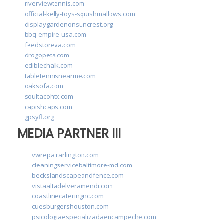
riverviewtennis.com
official-kelly-toys-squishmallows.com
displaygardenonsuncrest.org
bbq-empire-usa.com
feedstoreva.com
drogopets.com
ediblechalk.com
tabletennisnearme.com
oaksofa.com
soultacohtx.com
capishcaps.com
gpsyfl.org
MEDIA PARTNER III
vwrepairarlington.com
cleaningservicebaltimore-md.com
beckslandscapeandfence.com
vistaaltadelveramendi.com
coastlinecateringnc.com
cuesburgershouston.com
psicologiaespecializadaencampeche.com