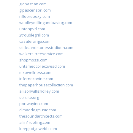
giobastian.com
glpascensori.com
rifloorepoxy.com
woolleymillingandpaving.com
uptonpvd.com
2troublegrill.com
casateranga.com
sticksandstonesstudiooh.com
walkers-treeservice.com
shopmossi.com
untamedcollectivesd.com
mxpwellness.com
infernocanine.com
thepaperhousecollection.com
allisonwillisholley.com
solslite.org
portwayinn.com
djmaddogmusic.com
thesoundarchitects.com
allin1roofing.com
keepjudgewebb.com