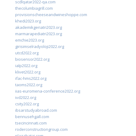
scdlqatar2022-qa.com
thecolumbiagrill.com
provisionscheeseandwineshoppe.com
khedi2023.org
akademikgeriatri2023.org
marmarapediatri2023.org
emchie2023.org
girisimselradyoloji2022.org
utcd2022.org
biosensor2022.org
ialp2022.org
klivet2022.org
ifac-hms2022.org
taoms2022.org
iias-euromena-conference2022.org
ivd2022.org
csity2022.org
ibsarstudyabroad.com
bennusehgall.com
tsecincinnati.com
roderconstructiongroup.com
plazabatai.com