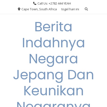
Skip
Call Us: +2782 444 YEAH
to
Cape Town, South Africa
togel hari ini
content
Berita
Indahnya
Negara
Jepang Dan
Keunikan
Negaranya