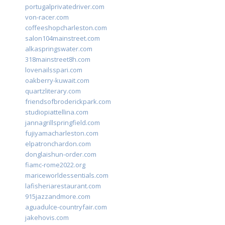
portugalprivatedriver.com
von-racer.com
coffeeshopcharleston.com
salon104mainstreet.com
alkaspringswater.com
318mainstreet8h.com
lovenailsspari.com
oakberry-kuwait.com
quartzliterary.com
friendsofbroderickpark.com
studiopiattellina.com
jannagrillspringfield.com
fujiyamacharleston.com
elpatronchardon.com
donglaishun-order.com
fiamc-rome2022.org
mariceworldessentials.com
lafisheriarestaurant.com
915jazzandmore.com
aguadulce-countryfair.com
jakehovis.com