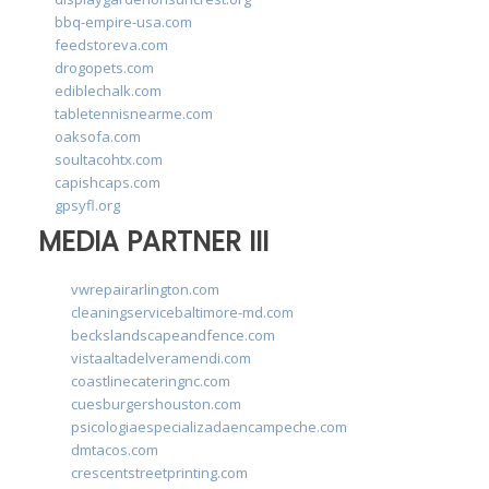
bbq-empire-usa.com
feedstoreva.com
drogopets.com
ediblechalk.com
tabletennisnearme.com
oaksofa.com
soultacohtx.com
capishcaps.com
gpsyfl.org
MEDIA PARTNER III
vwrepairarlington.com
cleaningservicebaltimore-md.com
beckslandscapeandfence.com
vistaaltadelveramendi.com
coastlinecateringnc.com
cuesburgershouston.com
psicologiaespecializadaencampeche.com
dmtacos.com
crescentstreetprinting.com