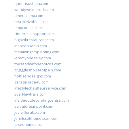
queensushipa.com
wendyweimerdds.com
ameri-camp.com
hrsreceivables.com
empconst1.com
cinderella-support.com
bigpinkrestaurant.com
inspirehuahin.com
memmingerspainting.com
jeremypbeasley.com
thesandwichdepotcos.com
drgiggleshouseofpain.com
hotflashdesigns.com
garagenadeau.com
lifestylechauffeurservice.com
EverNewNails.com
insideoutdecoratingcentre.com
salvatoresinpoint.com
jovialfloralco.com
johnlscotthometeam.com
u-seehomes.com