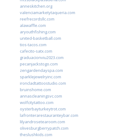
anneskitchen.org
valenciamarketytaqueria.com
reefrecordsllc.com
alawaffle.com
aryouthfishing.com
united-basketball.com
tios-tacos.com
cafecito-satx.com
graduacionviu2023.com
pecanjackstogo.com
zengardendayspa.com
sparklejewelryinc.com
ironcladtattoostudio.com
bruinshome.com
annascleaningsvc.com
wolfcitytattoo.com
oysterbayturkeytrot.com
lafronterarestauranteybar.com
lilyandrosetearoom.com
olivesburgberrypatch.com
theslushkids.com