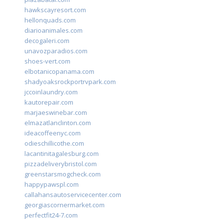
hawkscayresort.com
hellonquads.com
diarioanimales.com
decogaleri.com
unavozparadios.com
shoes-vert.com
elbotanicopanama.com
shadyoaksrockportrvpark.com
jccoinlaundry.com
kautorepair.com
marjaeswinebar.com
elmazatlanclinton.com
ideacoffeenyc.com
odieschillicothe.com
lacantinitagalesburg.com
pizzadeliverybristol.com
greenstarsmogcheck.com
happypawspl.com
callahansautoservicecenter.com
georgiascornermarket.com
perfectfit24-7.com