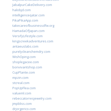
JabalpurCakeDelivery.com
halobjd.com
intelligenceqatar.com
PikaPikaApp.com
takecareofbusinessdfw.org
HamadaOfJapan.com
VersifyLifestyle.com
kingscreekadventures.com
antaeuslabs.com
purelycleanchemdry.com
WishOping.com
shoplegacee.com
bonvivantshop.com
CupPlante.com
mpzin.com
stcreal.com
PopUpFlea.com
valueml.com
rebeccatorresjewelry.com
jmpbliss.com
drjorgerico.com