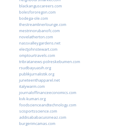
blackanguscareers.com
bolesfororegon.com
bodega-ole.com
thestreamlinerlounge.com
mestrinorubanofc.com
novelatherton.com
nassvalleygardens.net
electjohnstewart.com
omptourtravels.com
tribratanews-polreskebumen.com
rsudbayuasih.org
publikjurnalistik.org
juneteenthapparel.net
italywarm.com
journaloffinanceeconomics.com
kvk-kumari.org
foodscienceandtechnology.com
scisportsscience.com
addisababacuisineaz.com
burgerimcamas.com