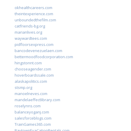
okhealthcareers.com
theintexperience.com
unboundedthefilm.com
catfriends-bg.org
marianlives.org
waywardtees.com
pidfloorsexpress.com
bancodevenezuelaen.com
bettermoodfoodcorporation.com
hingstonnt.com
chooseagender.com
hoverboardssale.com
alaskapolitics.com
stsmp.org
manoelneves.com
mandelaeffectlibrary.com
roselynns.com
balanceyoganj.com
salesforceblogs.com
TrainGames365.com
BaytownEvaCationRentals.com