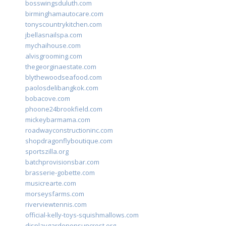
bosswingsduluth.com
birminghamautocare.com
tonyscountrykitchen.com
jbellasnailspa.com
mychaihouse.com
alvisgrooming.com
thegeorginaestate.com
blythewoodseafood.com
paolosdelibangkok.com
bobacove.com
phoone24brookfield.com
mickeybarmama.com
roadwayconstructioninc.com
shopdragonflyboutique.com
sportszilla.org
batchprovisionsbar.com
brasserie-gobette.com
musicrearte.com
morseysfarms.com
riverviewtennis.com
official-kelly-toys-squishmallows.com
displaygardenonsuncrest.org