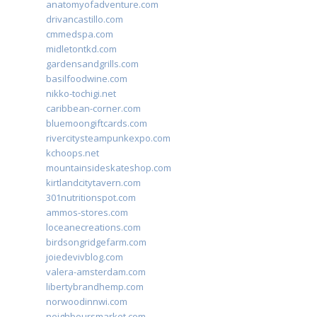
anatomyofadventure.com
drivancastillo.com
cmmedspa.com
midletontkd.com
gardensandgrills.com
basilfoodwine.com
nikko-tochigi.net
caribbean-corner.com
bluemoongiftcards.com
rivercitysteampunkexpo.com
kchoops.net
mountainsideskateshop.com
kirtlandcitytavern.com
301nutritionspot.com
ammos-stores.com
loceanecreations.com
birdsongridgefarm.com
joiedevivblog.com
valera-amsterdam.com
libertybrandhemp.com
norwoodinnwi.com
neighboursmarket.com