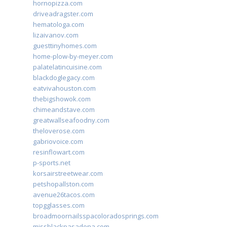
hornopizza.com
driveadragster.com
hematologa.com
lizaivanov.com
guesttinyhomes.com
home-plow-by-meyer.com
palatelatincuisine.com
blackdoglegacy.com
eatvivahouston.com
thebigshowok.com
chimeandstave.com
greatwallseafoodny.com
theloverose.com
gabriovoice.com
resinflowart.com
p-sports.net
korsairstreetwear.com
petshopallston.com
avenue26tacos.com
topgglasses.com
broadmoornailsspacoloradosprings.com
missblackpasadena.com