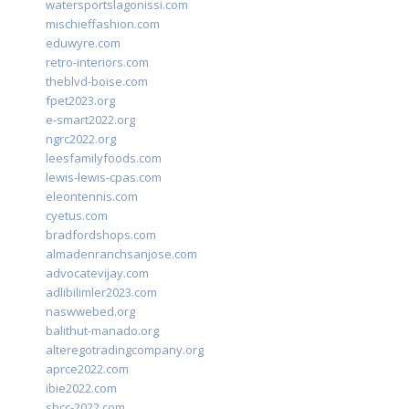
watersportslagonissi.com
mischieffashion.com
eduwyre.com
retro-interiors.com
theblvd-boise.com
fpet2023.org
e-smart2022.org
ngrc2022.org
leesfamilyfoods.com
lewis-lewis-cpas.com
eleontennis.com
cyetus.com
bradfordshops.com
almadenranchsanjose.com
advocatevijay.com
adlibilimler2023.com
naswwebed.org
balithut-manado.org
alteregotradingcompany.org
aprce2022.com
ibie2022.com
sbcc-2022.com