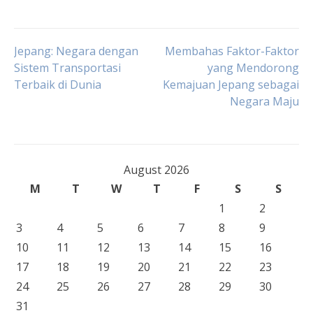
Post
Jepang: Negara dengan
Membahas Faktor-Faktor
Sistem Transportasi
yang Mendorong
Terbaik di Dunia
Kemajuan Jepang sebagai
navigation
Negara Maju
August 2026
M
T
W
T
F
S
S
1
2
3
4
5
6
7
8
9
10
11
12
13
14
15
16
17
18
19
20
21
22
23
24
25
26
27
28
29
30
31