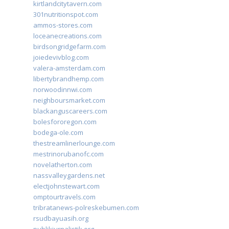
kirtlandcitytavern.com
301nutritionspot.com
ammos-stores.com
loceanecreations.com
birdsongridgefarm.com
joiedevivblog.com
valera-amsterdam.com
libertybrandhemp.com
norwoodinnwi.com
neighboursmarket.com
blackanguscareers.com
bolesfororegon.com
bodega-ole.com
thestreamlinerlounge.com
mestrinorubanofc.com
novelatherton.com
nassvalleygardens.net
electjohnstewart.com
omptourtravels.com
tribratanews-polreskebumen.com
rsudbayuasih.org