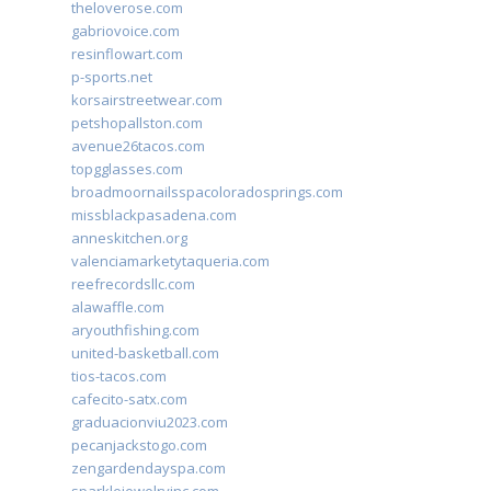
theloverose.com
gabriovoice.com
resinflowart.com
p-sports.net
korsairstreetwear.com
petshopallston.com
avenue26tacos.com
topgglasses.com
broadmoornailsspacoloradosprings.com
missblackpasadena.com
anneskitchen.org
valenciamarketytaqueria.com
reefrecordsllc.com
alawaffle.com
aryouthfishing.com
united-basketball.com
tios-tacos.com
cafecito-satx.com
graduacionviu2023.com
pecanjackstogo.com
zengardendayspa.com