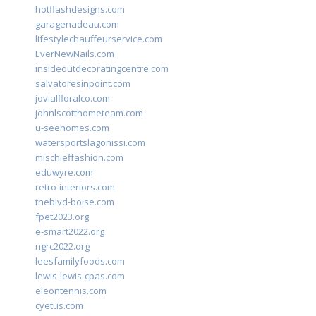
hotflashdesigns.com
garagenadeau.com
lifestylechauffeurservice.com
EverNewNails.com
insideoutdecoratingcentre.com
salvatoresinpoint.com
jovialfloralco.com
johnlscotthometeam.com
u-seehomes.com
watersportslagonissi.com
mischieffashion.com
eduwyre.com
retro-interiors.com
theblvd-boise.com
fpet2023.org
e-smart2022.org
ngrc2022.org
leesfamilyfoods.com
lewis-lewis-cpas.com
eleontennis.com
cyetus.com