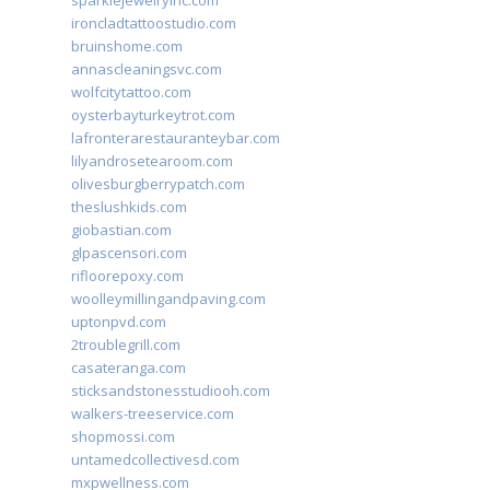
sparklejewelryinc.com
ironcladtattoostudio.com
bruinshome.com
annascleaningsvc.com
wolfcitytattoo.com
oysterbayturkeytrot.com
lafronterarestauranteybar.com
lilyandrosetearoom.com
olivesburgberrypatch.com
theslushkids.com
giobastian.com
glpascensori.com
rifloorepoxy.com
woolleymillingandpaving.com
uptonpvd.com
2troublegrill.com
casateranga.com
sticksandstonesstudiooh.com
walkers-treeservice.com
shopmossi.com
untamedcollectivesd.com
mxpwellness.com