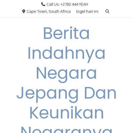
Skip
Call Us: +2782 444 YEAH
to
Cape Town, South Africa
togel hari ini
content
Berita
Indahnya
Negara
Jepang Dan
Keunikan
Negaranya