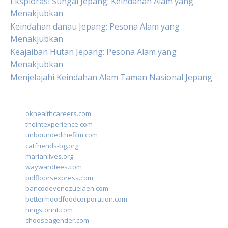
Eksplorasi Sungai Jepang: Keindahan Alam yang
Menakjubkan
Keindahan danau Jepang: Pesona Alam yang
Menakjubkan
Keajaiban Hutan Jepang: Pesona Alam yang
Menakjubkan
Menjelajahi Keindahan Alam Taman Nasional Jepang
okhealthcareers.com
theintexperience.com
unboundedthefilm.com
catfriends-bg.org
marianlives.org
waywardtees.com
pidfloorsexpress.com
bancodevenezuelaen.com
bettermoodfoodcorporation.com
hingstonnt.com
chooseagender.com