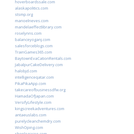
hoverboardssale.com
alaskapolitics.com
stsmp.org
manoelneves.com
mandelaeffectlibrary.com
roselynns.com
balanceyoganj.com
salesforceblogs.com
TrainGames365.com
BaytownEvaCationRentals.com
JabalpurCakeDelivery.com
halobjd.com
intelligenceqatar.com
PikaPikaApp.com
takecareofbusinessdfw.org
HamadaOfJapan.com
VersifyLifestyle.com
kingscreekadventures.com
antaeuslabs.com
purelycleanchemdry.com
WishOping.com
shoplegacee.com