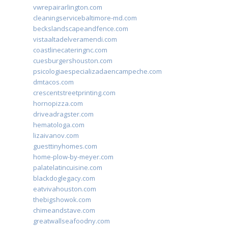
vwrepairarlington.com
cleaningservicebaltimore-md.com
beckslandscapeandfence.com
vistaaltadelveramendi.com
coastlinecateringnc.com
cuesburgershouston.com
psicologiaespecializadaencampeche.com
dmtacos.com
crescentstreetprinting.com
hornopizza.com
driveadragster.com
hematologa.com
lizaivanov.com
guesttinyhomes.com
home-plow-by-meyer.com
palatelatincuisine.com
blackdoglegacy.com
eatvivahouston.com
thebigshowok.com
chimeandstave.com
greatwallseafoodny.com