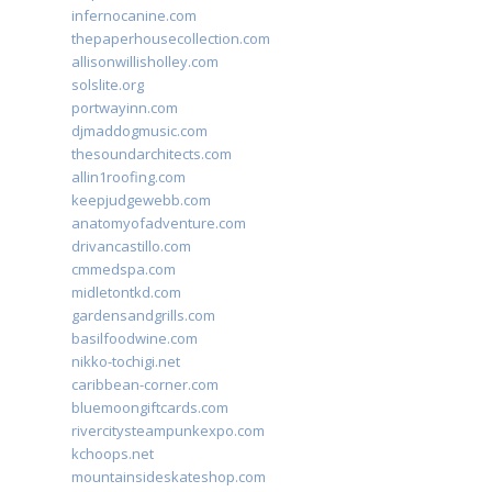
infernocanine.com
thepaperhousecollection.com
allisonwillisholley.com
solslite.org
portwayinn.com
djmaddogmusic.com
thesoundarchitects.com
allin1roofing.com
keepjudgewebb.com
anatomyofadventure.com
drivancastillo.com
cmmedspa.com
midletontkd.com
gardensandgrills.com
basilfoodwine.com
nikko-tochigi.net
caribbean-corner.com
bluemoongiftcards.com
rivercitysteampunkexpo.com
kchoops.net
mountainsideskateshop.com