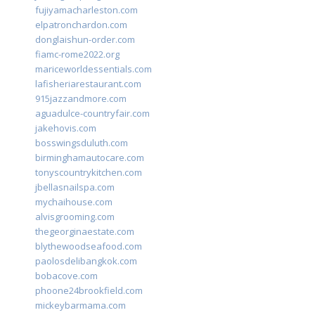
fujiyamacharleston.com
elpatronchardon.com
donglaishun-order.com
fiamc-rome2022.org
mariceworldessentials.com
lafisheriarestaurant.com
915jazzandmore.com
aguadulce-countryfair.com
jakehovis.com
bosswingsduluth.com
birminghamautocare.com
tonyscountrykitchen.com
jbellasnailspa.com
mychaihouse.com
alvisgrooming.com
thegeorginaestate.com
blythewoodseafood.com
paolosdelibangkok.com
bobacove.com
phoone24brookfield.com
mickeybarmama.com