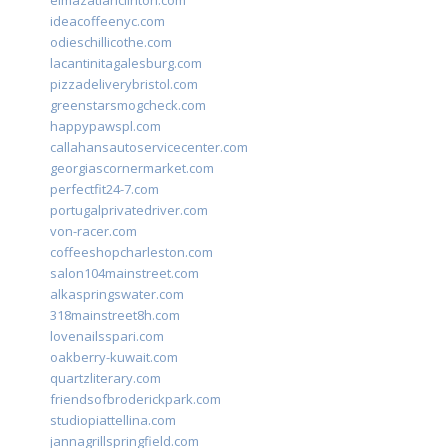
ideacoffeenyc.com
odieschillicothe.com
lacantinitagalesburg.com
pizzadeliverybristol.com
greenstarsmogcheck.com
happypawspl.com
callahansautoservicecenter.com
georgiascornermarket.com
perfectfit24-7.com
portugalprivatedriver.com
von-racer.com
coffeeshopcharleston.com
salon104mainstreet.com
alkaspringswater.com
318mainstreet8h.com
lovenailsspari.com
oakberry-kuwait.com
quartzliterary.com
friendsofbroderickpark.com
studiopiattellina.com
jannagrillspringfield.com