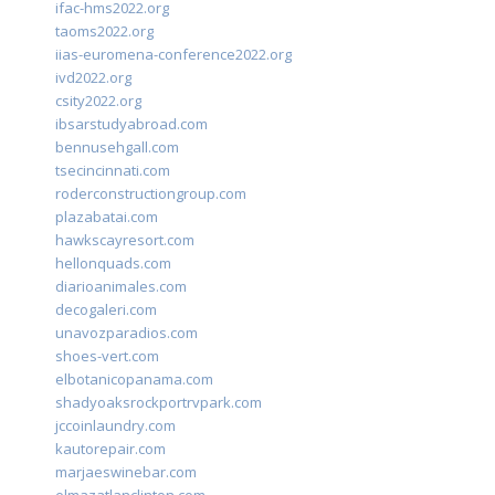
ifac-hms2022.org
taoms2022.org
iias-euromena-conference2022.org
ivd2022.org
csity2022.org
ibsarstudyabroad.com
bennusehgall.com
tsecincinnati.com
roderconstructiongroup.com
plazabatai.com
hawkscayresort.com
hellonquads.com
diarioanimales.com
decogaleri.com
unavozparadios.com
shoes-vert.com
elbotanicopanama.com
shadyoaksrockportrvpark.com
jccoinlaundry.com
kautorepair.com
marjaeswinebar.com
elmazatlanclinton.com