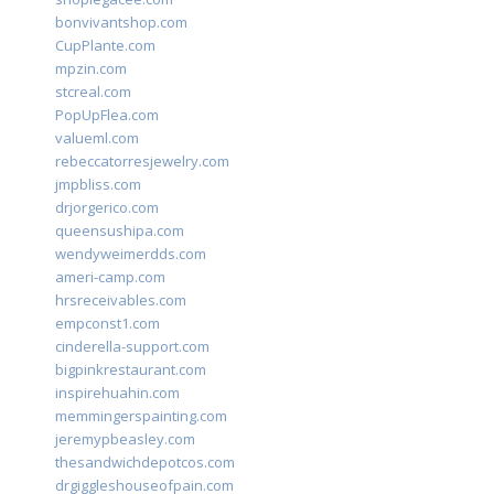
bonvivantshop.com
CupPlante.com
mpzin.com
stcreal.com
PopUpFlea.com
valueml.com
rebeccatorresjewelry.com
jmpbliss.com
drjorgerico.com
queensushipa.com
wendyweimerdds.com
ameri-camp.com
hrsreceivables.com
empconst1.com
cinderella-support.com
bigpinkrestaurant.com
inspirehuahin.com
memmingerspainting.com
jeremypbeasley.com
thesandwichdepotcos.com
drgiggleshouseofpain.com