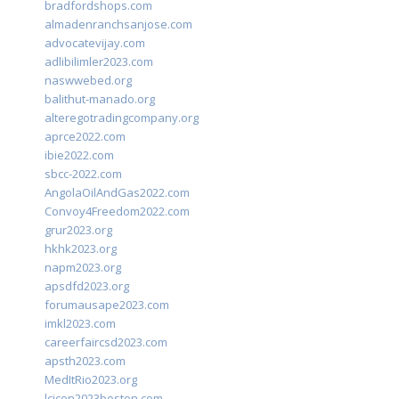
bradfordshops.com
almadenranchsanjose.com
advocatevijay.com
adlibilimler2023.com
naswwebed.org
balithut-manado.org
alteregotradingcompany.org
aprce2022.com
ibie2022.com
sbcc-2022.com
AngolaOilAndGas2022.com
Convoy4Freedom2022.com
grur2023.org
hkhk2023.org
napm2023.org
apsdfd2023.org
forumausape2023.com
imkl2023.com
careerfaircsd2023.com
apsth2023.com
MedItRio2023.org
lcicon2023boston.com