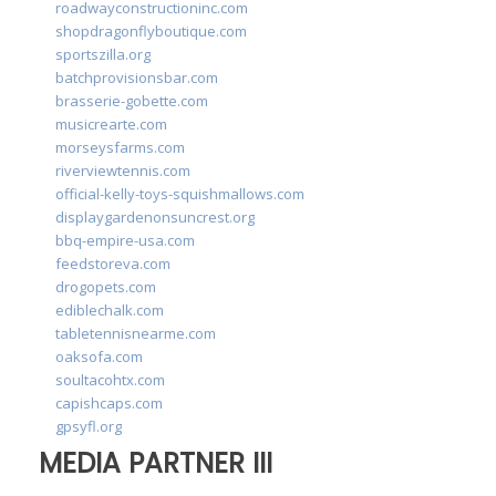
roadwayconstructioninc.com
shopdragonflyboutique.com
sportszilla.org
batchprovisionsbar.com
brasserie-gobette.com
musicrearte.com
morseysfarms.com
riverviewtennis.com
official-kelly-toys-squishmallows.com
displaygardenonsuncrest.org
bbq-empire-usa.com
feedstoreva.com
drogopets.com
ediblechalk.com
tabletennisnearme.com
oaksofa.com
soultacohtx.com
capishcaps.com
gpsyfl.org
MEDIA PARTNER III