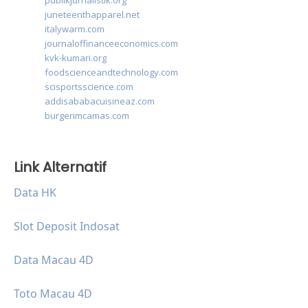
publikjurnalistik.org
juneteenthapparel.net
italywarm.com
journaloffinanceeconomics.com
kvk-kumari.org
foodscienceandtechnology.com
scisportsscience.com
addisababacuisineaz.com
burgerimcamas.com
Link Alternatif
Data HK
Slot Deposit Indosat
Data Macau 4D
Toto Macau 4D