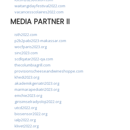
waitangidayfestival2022.com
vacancesscolaires2022.com
MEDIA PARTNER II
isth2022.com
p2b2pabi2023-makassar.com
wocfparis2023.org
sinc2023.com
scdlqatar2022-qa.com
thecolumbiagrill.com
provisionscheeseandwineshoppe.com
khedi2023.org
akademikgeriatri2023.org
marmarapediatri2023.org
emchie2023.org
girisimselradyoloji2022.org
utcd2022.org
biosensor2022.org
ialp2022.org
klivet2022.org