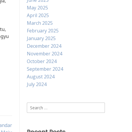
June 2025
ya,
May 2025
April 2025
March 2025
tu,
February 2025
agyu
January 2025
December 2024
November 2024
October 2024
September 2024
August 2024
July 2024
Search
for:
tandar