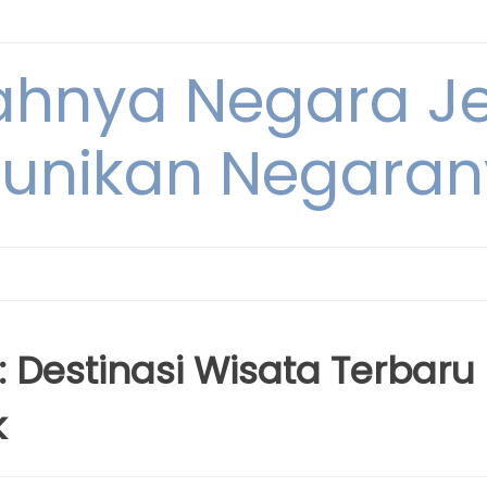
dahnya Negara 
unikan Negara
: Destinasi Wisata Terbaru
k