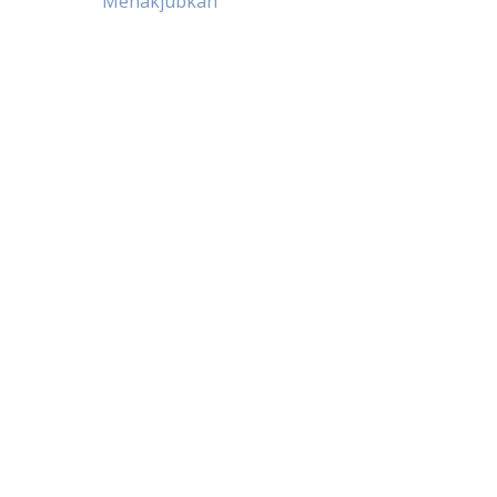
Menakjubkan
navigation