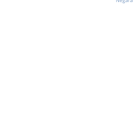
Negara