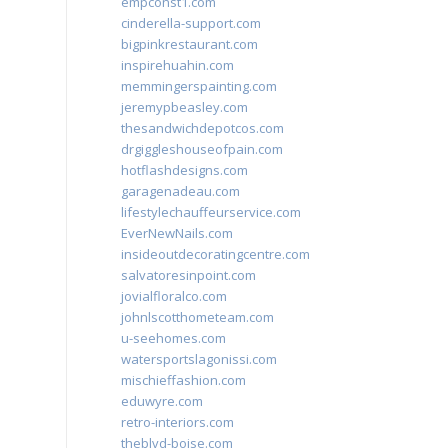
empconst1.com
cinderella-support.com
bigpinkrestaurant.com
inspirehuahin.com
memmingerspainting.com
jeremypbeasley.com
thesandwichdepotcos.com
drgiggleshouseofpain.com
hotflashdesigns.com
garagenadeau.com
lifestylechauffeurservice.com
EverNewNails.com
insideoutdecoratingcentre.com
salvatoresinpoint.com
jovialfloralco.com
johnlscotthometeam.com
u-seehomes.com
watersportslagonissi.com
mischieffashion.com
eduwyre.com
retro-interiors.com
theblvd-boise.com