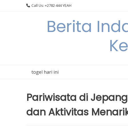
Skip
Call Us: +2782 444 YEAH
to
content
Berita In
Ke
togel hari ini
Pariwisata di Jepang
dan Aktivitas Menari