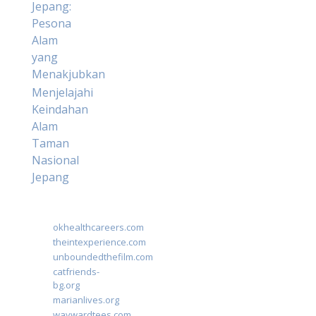
Jepang:
Pesona
Alam
yang
Menakjubkan
Menjelajahi
Keindahan
Alam
Taman
Nasional
Jepang
okhealthcareers.com
theintexperience.com
unboundedthefilm.com
catfriends-
bg.org
marianlives.org
waywardtees.com