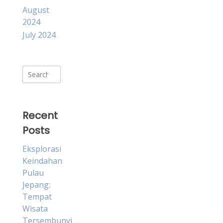
August
2024
July 2024
Search
for:
Recent
Posts
Eksplorasi
Keindahan
Pulau
Jepang:
Tempat
Wisata
Tersembunyi