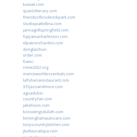
kuwait.com
quartzliterary.com
friendsofbroderickpark.com
studiopiattellina.com
jannagrillspringfield.com
fujiyamacharleston.com
elpatronchardon.com
donglaishun-
order.com
fiamc-
rome2022.org
mariceworldessentials.com
lafisheriarestaurant.com
915jazzandmore.com
aguadulce-
countryfair.com
jakehovis.com
bosswingsduluth.com
birminghamautocare.com
tonyscountrykitchen.com
jbellasnailspa.com