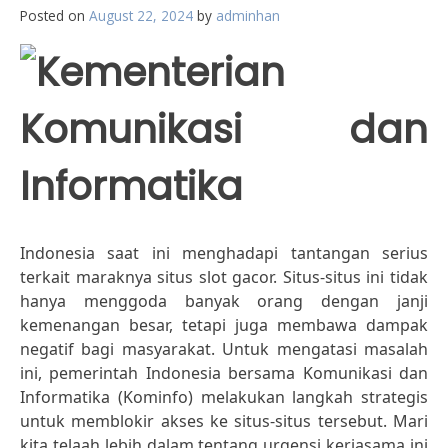
Posted on
August 22, 2024
by
adminhan
Indonesia saat ini menghadapi tantangan serius
terkait maraknya situs slot gacor. Situs-situs ini tidak
hanya menggoda banyak orang dengan janji
kemenangan besar, tetapi juga membawa dampak
negatif bagi masyarakat. Untuk mengatasi masalah
ini, pemerintah Indonesia bersama Komunikasi dan
Informatika (Kominfo) melakukan langkah strategis
untuk memblokir akses ke situs-situs tersebut. Mari
kita telaah lebih dalam tentang urgensi kerjasama ini