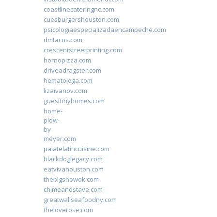
coastlinecateringnc.com
cuesburgershouston.com
psicologiaespecializadaencampeche.com
dmtacos.com
crescentstreetprinting.com
hornopizza.com
driveadragster.com
hematologa.com
lizaivanov.com
guesttinyhomes.com
home-
plow-
by-
meyer.com
palatelatincuisine.com
blackdoglegacy.com
eatvivahouston.com
thebigshowok.com
chimeandstave.com
greatwallseafoodny.com
theloverose.com