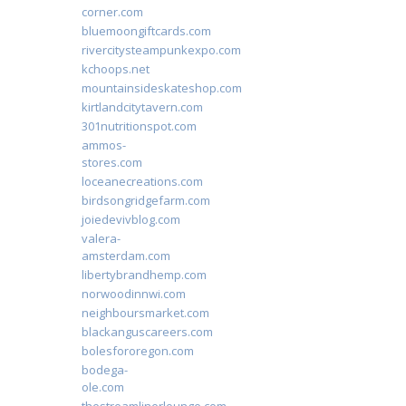
corner.com
bluemoongiftcards.com
rivercitysteampunkexpo.com
kchoops.net
mountainsideskateshop.com
kirtlandcitytavern.com
301nutritionspot.com
ammos-
stores.com
loceanecreations.com
birdsongridgefarm.com
joiedevivblog.com
valera-
amsterdam.com
libertybrandhemp.com
norwoodinnwi.com
neighboursmarket.com
blackanguscareers.com
bolesfororegon.com
bodega-
ole.com