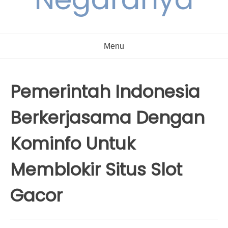
Menu
Pemerintah Indonesia
Berkerjasama Dengan
Kominfo Untuk
Memblokir Situs Slot
Gacor