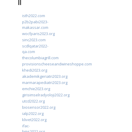
II
isth2022.com
p2b2pabi2023-
makassar.com
wocfparis2023.org
sinc2023.com
scdlqatar2022-
qa.com
thecolumbiagrill.com
provisionscheeseandwineshoppe.com
khedi2023.org
akademikgeriatri2023.org
marmarapediatri2023.org
emchie2023.org
girisimselradyoloji2022.org
utcd2022.org
biosensor2022.org
ialp2022.org
klivet2022.org
ifac-
hms2022.org