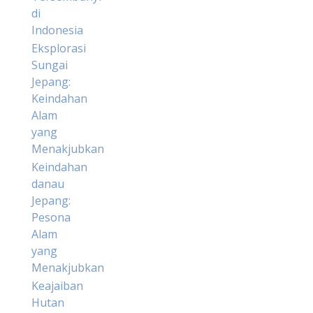
di
Indonesia
Eksplorasi
Sungai
Jepang:
Keindahan
Alam
yang
Menakjubkan
Keindahan
danau
Jepang:
Pesona
Alam
yang
Menakjubkan
Keajaiban
Hutan