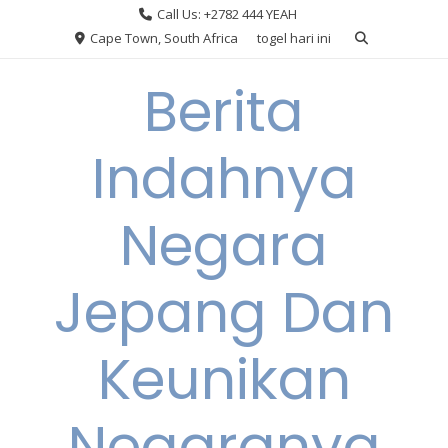
Skip
Call Us: +2782 444 YEAH
to
Cape Town, South Africa
togel hari ini
content
Berita
Indahnya
Negara
Jepang Dan
Keunikan
Negaranya