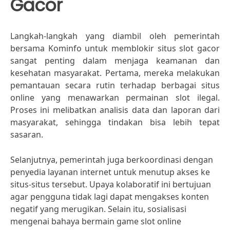
Gacor
Langkah-langkah yang diambil oleh pemerintah
bersama Kominfo untuk memblokir situs slot gacor
sangat penting dalam menjaga keamanan dan
kesehatan masyarakat. Pertama, mereka melakukan
pemantauan secara rutin terhadap berbagai situs
online yang menawarkan permainan slot ilegal.
Proses ini melibatkan analisis data dan laporan dari
masyarakat, sehingga tindakan bisa lebih tepat
sasaran.
Selanjutnya, pemerintah juga berkoordinasi dengan
penyedia layanan internet untuk menutup akses ke
situs-situs tersebut. Upaya kolaboratif ini bertujuan
agar pengguna tidak lagi dapat mengakses konten
negatif yang merugikan. Selain itu, sosialisasi
mengenai bahaya bermain game slot online