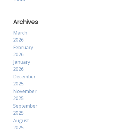
Archives
March
2026
February
2026
January
2026
December
2025
November
2025
September
2025
August
2025