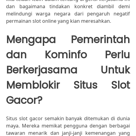
dan bagaimana tindakan konkret diambil demi
melindungi warga negara dari pengaruh negatif
permainan slot online yang kian meresahkan.
Mengapa Pemerintah
dan Kominfo Perlu
Berkerjasama Untuk
Memblokir Situs Slot
Gacor?
Situs slot gacor semakin banyak ditemukan di dunia
maya. Mereka memikat pengguna dengan berbagai
tawaran menarik dan janji-janji kemenangan yang