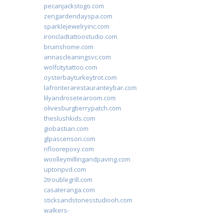
pecanjackstogo.com
zengardendayspa.com
sparklejewelryinc.com
ironcladtattoostudio.com
bruinshome.com
annascleaningsvc.com
wolfcitytattoo.com
oysterbayturkeytrot.com
lafronterarestauranteybar.com
lilyandrosetearoom.com
olivesburgberrypatch.com
theslushkids.com
giobastian.com
glpascensori.com
rifloorepoxy.com
woolleymillingandpaving.com
uptonpvd.com
2troublegrill.com
casateranga.com
sticksandstonesstudiooh.com
walkers-