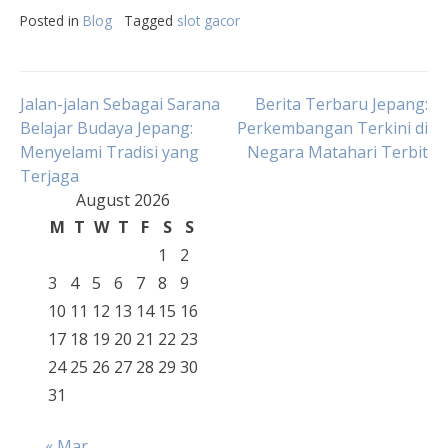
Posted in
Blog
Tagged
slot gacor
Post
Jalan-jalan Sebagai Sarana
Berita Terbaru Jepang:
Belajar Budaya Jepang:
Perkembangan Terkini di
Menyelami Tradisi yang
Negara Matahari Terbit
navigation
Terjaga
August 2026
M
T
W
T
F
S
S
1
2
3
4
5
6
7
8
9
10
11
12
13
14
15
16
17
18
19
20
21
22
23
24
25
26
27
28
29
30
31
« Mar