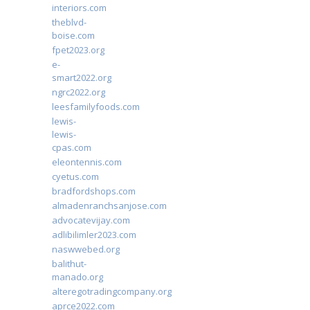
interiors.com
theblvd-
boise.com
fpet2023.org
e-
smart2022.org
ngrc2022.org
leesfamilyfoods.com
lewis-
lewis-
cpas.com
eleontennis.com
cyetus.com
bradfordshops.com
almadenranchsanjose.com
advocatevijay.com
adlibilimler2023.com
naswwebed.org
balithut-
manado.org
alteregotradingcompany.org
aprce2022.com