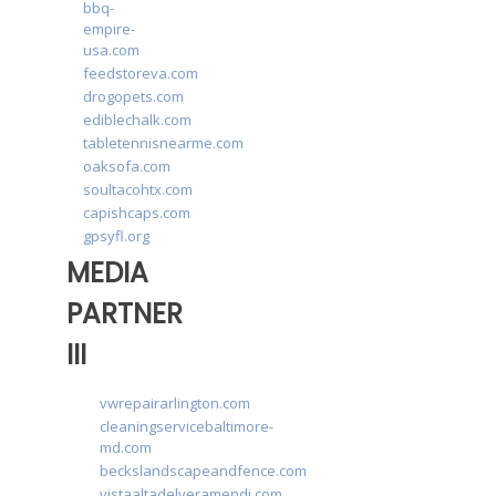
bbq-
empire-
usa.com
feedstoreva.com
drogopets.com
ediblechalk.com
tabletennisnearme.com
oaksofa.com
soultacohtx.com
capishcaps.com
gpsyfl.org
MEDIA
PARTNER
III
vwrepairarlington.com
cleaningservicebaltimore-
md.com
beckslandscapeandfence.com
vistaaltadelveramendi.com