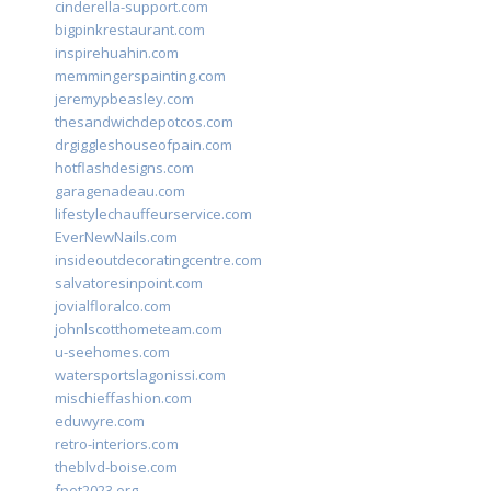
cinderella-support.com
bigpinkrestaurant.com
inspirehuahin.com
memmingerspainting.com
jeremypbeasley.com
thesandwichdepotcos.com
drgiggleshouseofpain.com
hotflashdesigns.com
garagenadeau.com
lifestylechauffeurservice.com
EverNewNails.com
insideoutdecoratingcentre.com
salvatoresinpoint.com
jovialfloralco.com
johnlscotthometeam.com
u-seehomes.com
watersportslagonissi.com
mischieffashion.com
eduwyre.com
retro-interiors.com
theblvd-boise.com
fpet2023.org