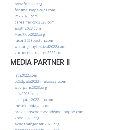
apsdfd2023.org
forumausape2023.com
imkl2023.com
careerfaircsd2023.com
apsth2023.com
MedItRio2023.org
lcicon2023boston.com
waitangidayfestival2022.com
vacancesscolaires2022.com
MEDIA PARTNER II
isth2022.com
p2b2pabi2023-makassar.com
wocfparis2023.org
sinc2023.com
scdlqatar2022-qa.com
thecolumbiagrill.com
provisionscheeseandwineshoppe.com
khedi2023.org
akademikgeriatri2023.org
marmarapediatri2023.org