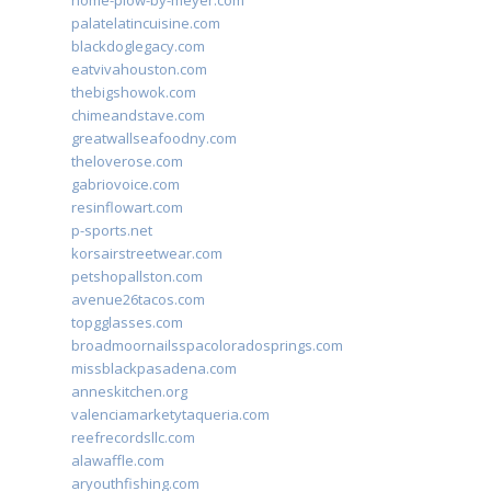
home-plow-by-meyer.com
palatelatincuisine.com
blackdoglegacy.com
eatvivahouston.com
thebigshowok.com
chimeandstave.com
greatwallseafoodny.com
theloverose.com
gabriovoice.com
resinflowart.com
p-sports.net
korsairstreetwear.com
petshopallston.com
avenue26tacos.com
topgglasses.com
broadmoornailsspacoloradosprings.com
missblackpasadena.com
anneskitchen.org
valenciamarketytaqueria.com
reefrecordsllc.com
alawaffle.com
aryouthfishing.com