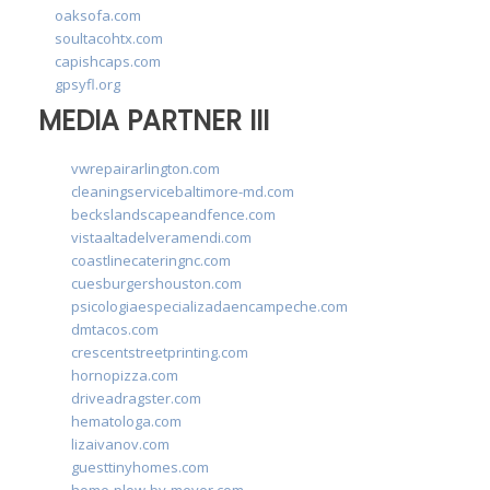
oaksofa.com
soultacohtx.com
capishcaps.com
gpsyfl.org
MEDIA PARTNER III
vwrepairarlington.com
cleaningservicebaltimore-md.com
beckslandscapeandfence.com
vistaaltadelveramendi.com
coastlinecateringnc.com
cuesburgershouston.com
psicologiaespecializadaencampeche.com
dmtacos.com
crescentstreetprinting.com
hornopizza.com
driveadragster.com
hematologa.com
lizaivanov.com
guesttinyhomes.com