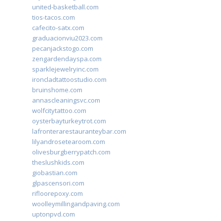
united-basketball.com
tios-tacos.com
cafecito-satx.com
graduacionviu2023.com
pecanjackstogo.com
zengardendayspa.com
sparklejewelryinc.com
ironcladtattoostudio.com
bruinshome.com
annascleaningsvc.com
wolfcitytattoo.com
oysterbayturkeytrot.com
lafronterarestauranteybar.com
lilyandrosetearoom.com
olivesburgberrypatch.com
theslushkids.com
giobastian.com
glpascensori.com
rifloorepoxy.com
woolleymillingandpaving.com
uptonpvd.com