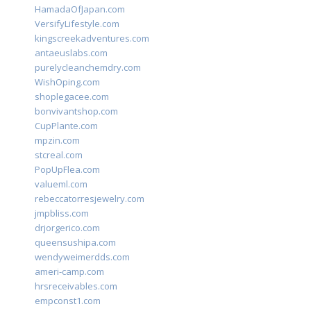
HamadaOfJapan.com
VersifyLifestyle.com
kingscreekadventures.com
antaeuslabs.com
purelycleanchemdry.com
WishOping.com
shoplegacee.com
bonvivantshop.com
CupPlante.com
mpzin.com
stcreal.com
PopUpFlea.com
valueml.com
rebeccatorresjewelry.com
jmpbliss.com
drjorgerico.com
queensushipa.com
wendyweimerdds.com
ameri-camp.com
hrsreceivables.com
empconst1.com