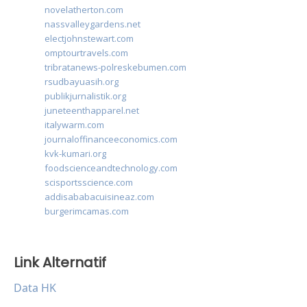
novelatherton.com
nassvalleygardens.net
electjohnstewart.com
omptourtravels.com
tribratanews-polreskebumen.com
rsudbayuasih.org
publikjurnalistik.org
juneteenthapparel.net
italywarm.com
journaloffinanceeconomics.com
kvk-kumari.org
foodscienceandtechnology.com
scisportsscience.com
addisababacuisineaz.com
burgerimcamas.com
Link Alternatif
Data HK