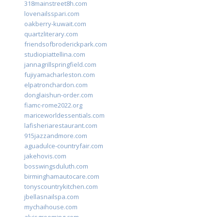
318mainstreet8h.com
lovenailsspari.com
oakberry-kuwait.com
quartzliterary.com
friendsofbroderickpark.com
studiopiattellina.com
jannagrillspringfield.com
fujiyamacharleston.com
elpatronchardon.com
donglaishun-order.com
fiamc-rome2022.org
mariceworldessentials.com
lafisheriarestaurant.com
915jazzandmore.com
aguadulce-countryfair.com
jakehovis.com
bosswingsduluth.com
birminghamautocare.com
tonyscountrykitchen.com
jbellasnailspa.com
mychaihouse.com
alvisgrooming.com