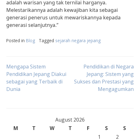
adalah warisan yang tak ternilai harganya.
Melestarikannya adalah kewajiban kita sebagai
generasi penerus untuk mewariskannya kepada
generasi selanjutnya.”
Posted in
Blog
Tagged
sejarah negara jepang
Post
Mengapa Sistem
Pendidikan di Negara
Pendidikan Jepang Diakui
Jepang: Sistem yang
sebagai yang Terbaik di
Sukses dan Prestasi yang
navigation
Dunia
Mengagumkan
August 2026
M
T
W
T
F
S
S
1
2