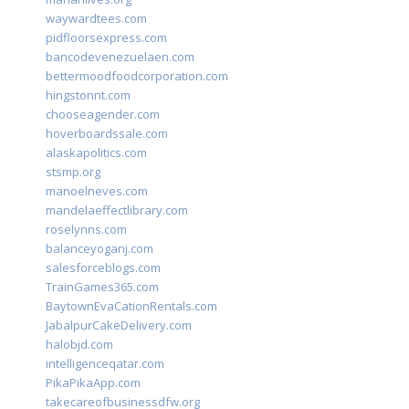
waywardtees.com
pidfloorsexpress.com
bancodevenezuelaen.com
bettermoodfoodcorporation.com
hingstonnt.com
chooseagender.com
hoverboardssale.com
alaskapolitics.com
stsmp.org
manoelneves.com
mandelaeffectlibrary.com
roselynns.com
balanceyoganj.com
salesforceblogs.com
TrainGames365.com
BaytownEvaCationRentals.com
JabalpurCakeDelivery.com
halobjd.com
intelligenceqatar.com
PikaPikaApp.com
takecareofbusinessdfw.org