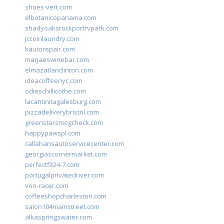
shoes-vert.com
elbotanicopanama.com
shadyoaksrockportrvpark.com
jccoinlaundry.com
kautorepair.com
marjaeswinebar.com
elmazatlanclinton.com
ideacoffeenyc.com
odieschillicothe.com
lacantinitagalesburg.com
pizzadeliverybristol.com
greenstarsmogcheck.com
happypawspl.com
callahansautoservicecenter.com
georgiascornermarket.com
perfectfit24-7.com
portugalprivatedriver.com
von-racer.com
coffeeshopcharleston.com
salon104mainstreet.com
alkaspringswater.com