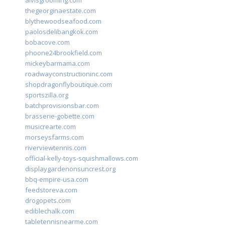
thegeorginaestate.com
blythewoodseafood.com
paolosdelibangkok.com
bobacove.com
phoone24brookfield.com
mickeybarmama.com
roadwayconstructioninc.com
shopdragonflyboutique.com
sportszilla.org
batchprovisionsbar.com
brasserie-gobette.com
musicrearte.com
morseysfarms.com
riverviewtennis.com
official-kelly-toys-squishmallows.com
displaygardenonsuncrest.org
bbq-empire-usa.com
feedstoreva.com
drogopets.com
ediblechalk.com
tabletennisnearme.com