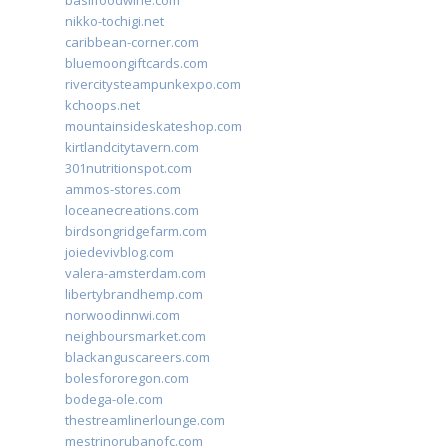
basilfoodwine.com
nikko-tochigi.net
caribbean-corner.com
bluemoongiftcards.com
rivercitysteampunkexpo.com
kchoops.net
mountainsideskateshop.com
kirtlandcitytavern.com
301nutritionspot.com
ammos-stores.com
loceanecreations.com
birdsongridgefarm.com
joiedevivblog.com
valera-amsterdam.com
libertybrandhemp.com
norwoodinnwi.com
neighboursmarket.com
blackanguscareers.com
bolesfororegon.com
bodega-ole.com
thestreamlinerlounge.com
mestrinorubanofc.com