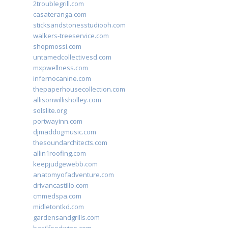
2troublegrill.com
casateranga.com
sticksandstonesstudiooh.com
walkers-treeservice.com
shopmossi.com
untamedcollectivesd.com
mxpwellness.com
infernocanine.com
thepaperhousecollection.com
allisonwillisholley.com
solslite.org
portwayinn.com
djmaddogmusic.com
thesoundarchitects.com
allin1roofing.com
keepjudgewebb.com
anatomyofadventure.com
drivancastillo.com
cmmedspa.com
midletontkd.com
gardensandgrills.com