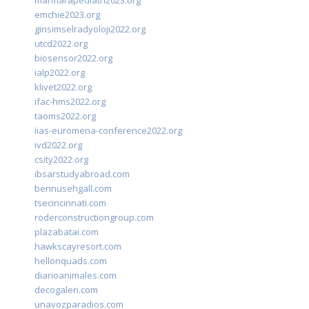
emchie2023.org
girisimselradyoloji2022.org
utcd2022.org
biosensor2022.org
ialp2022.org
klivet2022.org
ifac-hms2022.org
taoms2022.org
iias-euromena-conference2022.org
ivd2022.org
csity2022.org
ibsarstudyabroad.com
bennusehgall.com
tsecincinnati.com
roderconstructiongroup.com
plazabatai.com
hawkscayresort.com
hellonquads.com
diarioanimales.com
decogaleri.com
unavozparadios.com