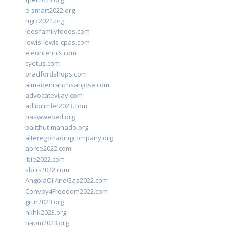
e-smart2022.org
ngrc2022.org
leesfamilyfoods.com
lewis-lewis-cpas.com
eleontennis.com
cyetus.com
bradfordshops.com
almadenranchsanjose.com
advocatevijay.com
adlibilimler2023.com
naswwebed.org
balithut-manado.org
alteregotradingcompany.org
aprce2022.com
ibie2022.com
sbcc-2022.com
AngolaOilAndGas2022.com
Convoy4Freedom2022.com
grur2023.org
hkhk2023.org
napm2023.org