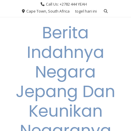
Skip
Call Us: +2782 444 YEAH
to
Cape Town, South Africa
togel hari ini
content
Berita
Indahnya
Negara
Jepang Dan
Keunikan
Negaranya