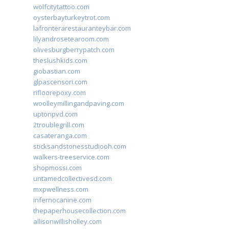
wolfcitytattoo.com
oysterbayturkeytrot.com
lafronterarestauranteybar.com
lilyandrosetearoom.com
olivesburgberrypatch.com
theslushkids.com
giobastian.com
glpascensori.com
rifloorepoxy.com
woolleymillingandpaving.com
uptonpvd.com
2troublegrill.com
casateranga.com
sticksandstonesstudiooh.com
walkers-treeservice.com
shopmossi.com
untamedcollectivesd.com
mxpwellness.com
infernocanine.com
thepaperhousecollection.com
allisonwillisholley.com