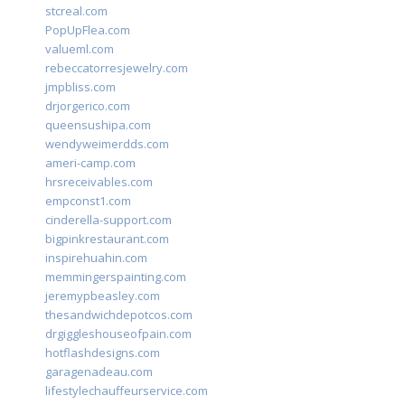
stcreal.com
PopUpFlea.com
valueml.com
rebeccatorresjewelry.com
jmpbliss.com
drjorgerico.com
queensushipa.com
wendyweimerdds.com
ameri-camp.com
hrsreceivables.com
empconst1.com
cinderella-support.com
bigpinkrestaurant.com
inspirehuahin.com
memmingerspainting.com
jeremypbeasley.com
thesandwichdepotcos.com
drgiggleshouseofpain.com
hotflashdesigns.com
garagenadeau.com
lifestylechauffeurservice.com