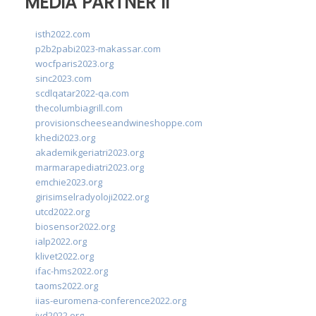
MEDIA PARTNER II
isth2022.com
p2b2pabi2023-makassar.com
wocfparis2023.org
sinc2023.com
scdlqatar2022-qa.com
thecolumbiagrill.com
provisionscheeseandwineshoppe.com
khedi2023.org
akademikgeriatri2023.org
marmarapediatri2023.org
emchie2023.org
girisimselradyoloji2022.org
utcd2022.org
biosensor2022.org
ialp2022.org
klivet2022.org
ifac-hms2022.org
taoms2022.org
iias-euromena-conference2022.org
ivd2022.org