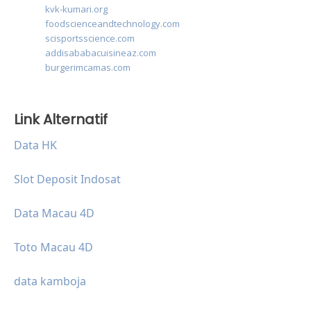
kvk-kumari.org
foodscienceandtechnology.com
scisportsscience.com
addisababacuisineaz.com
burgerimcamas.com
Link Alternatif
Data HK
Slot Deposit Indosat
Data Macau 4D
Toto Macau 4D
data kamboja