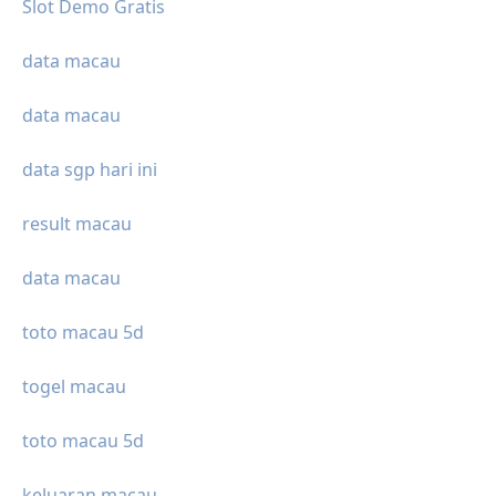
Slot Demo Gratis
data macau
data macau
data sgp hari ini
result macau
data macau
toto macau 5d
togel macau
toto macau 5d
keluaran macau