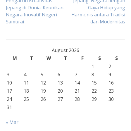
Post
Pengaruh Kreativitas
Jepang: Negara dengan
Jepang di Dunia: Keunikan
Gaya Hidup yang
Negara Inovatif Negeri
Harmonis antara Tradisi
navigation
Samurai
dan Modernitas
August 2026
M
T
W
T
F
S
S
1
2
3
4
5
6
7
8
9
10
11
12
13
14
15
16
17
18
19
20
21
22
23
24
25
26
27
28
29
30
31
« Mar