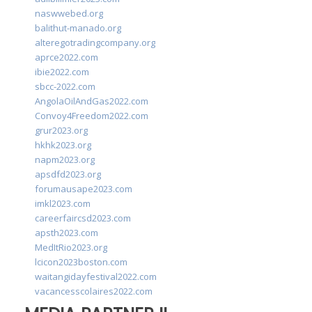
naswwebed.org
balithut-manado.org
alteregotradingcompany.org
aprce2022.com
ibie2022.com
sbcc-2022.com
AngolaOilAndGas2022.com
Convoy4Freedom2022.com
grur2023.org
hkhk2023.org
napm2023.org
apsdfd2023.org
forumausape2023.com
imkl2023.com
careerfaircsd2023.com
apsth2023.com
MedItRio2023.org
lcicon2023boston.com
waitangidayfestival2022.com
vacancesscolaires2022.com