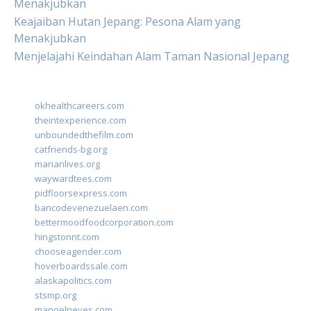
Menakjubkan
Keajaiban Hutan Jepang: Pesona Alam yang
Menakjubkan
Menjelajahi Keindahan Alam Taman Nasional Jepang
okhealthcareers.com
theintexperience.com
unboundedthefilm.com
catfriends-bg.org
marianlives.org
waywardtees.com
pidfloorsexpress.com
bancodevenezuelaen.com
bettermoodfoodcorporation.com
hingstonnt.com
chooseagender.com
hoverboardssale.com
alaskapolitics.com
stsmp.org
manoelneves.com