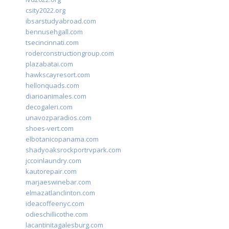
csity2022.org
ibsarstudyabroad.com
bennusehgall.com
tsecincinnati.com
roderconstructiongroup.com
plazabatai.com
hawkscayresort.com
hellonquads.com
diarioanimales.com
decogaleri.com
unavozparadios.com
shoes-vert.com
elbotanicopanama.com
shadyoaksrockportrvpark.com
jccoinlaundry.com
kautorepair.com
marjaeswinebar.com
elmazatlanclinton.com
ideacoffeenyc.com
odieschillicothe.com
lacantinitagalesburg.com