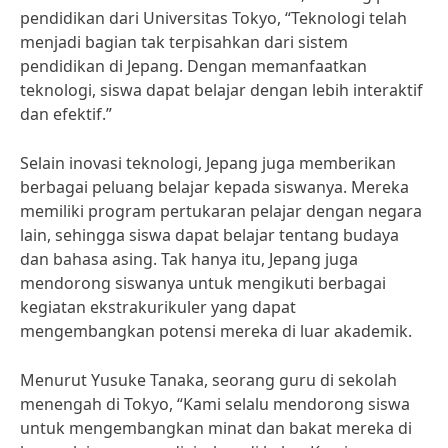
pendidikan dari Universitas Tokyo, “Teknologi telah
menjadi bagian tak terpisahkan dari sistem
pendidikan di Jepang. Dengan memanfaatkan
teknologi, siswa dapat belajar dengan lebih interaktif
dan efektif.”
Selain inovasi teknologi, Jepang juga memberikan
berbagai peluang belajar kepada siswanya. Mereka
memiliki program pertukaran pelajar dengan negara
lain, sehingga siswa dapat belajar tentang budaya
dan bahasa asing. Tak hanya itu, Jepang juga
mendorong siswanya untuk mengikuti berbagai
kegiatan ekstrakurikuler yang dapat
mengembangkan potensi mereka di luar akademik.
Menurut Yusuke Tanaka, seorang guru di sekolah
menengah di Tokyo, “Kami selalu mendorong siswa
untuk mengembangkan minat dan bakat mereka di