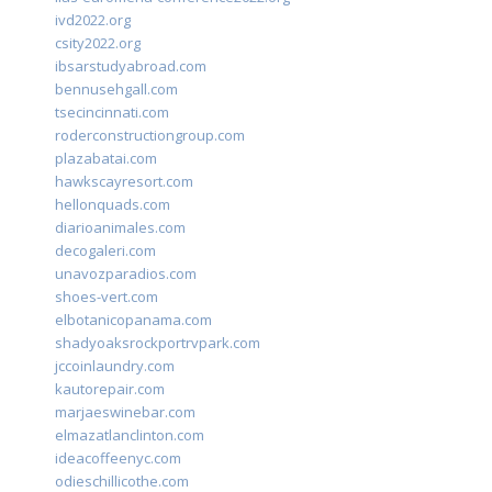
ivd2022.org
csity2022.org
ibsarstudyabroad.com
bennusehgall.com
tsecincinnati.com
roderconstructiongroup.com
plazabatai.com
hawkscayresort.com
hellonquads.com
diarioanimales.com
decogaleri.com
unavozparadios.com
shoes-vert.com
elbotanicopanama.com
shadyoaksrockportrvpark.com
jccoinlaundry.com
kautorepair.com
marjaeswinebar.com
elmazatlanclinton.com
ideacoffeenyc.com
odieschillicothe.com