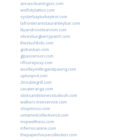
annascleaningsvc.com
wolfcitytattoo.com
oysterbayturkeytrot.com
lafronterarestauranteybar.com
lilyandrosetearoom.com
olivesburgberrypatch.com
theslushkids.com
giobastian.com
glpascensori.com
rifloorepoxy.com
woolleymillingandpaving.com
uptonpvd.com
2troublegrill.com
casateranga.com
sticksandstonesstudiooh.com
walkers-treeservice.com
shopmossi.com
untamedcollectivesd.com
mxpwellness.com
infernocanine.com
thepaperhousecollection.com