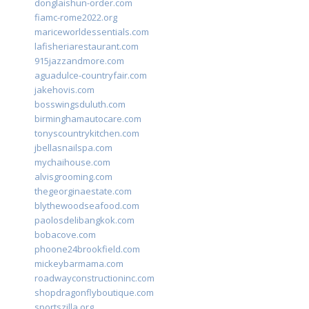
donglaishun-order.com
fiamc-rome2022.org
mariceworldessentials.com
lafisheriarestaurant.com
915jazzandmore.com
aguadulce-countryfair.com
jakehovis.com
bosswingsduluth.com
birminghamautocare.com
tonyscountrykitchen.com
jbellasnailspa.com
mychaihouse.com
alvisgrooming.com
thegeorginaestate.com
blythewoodseafood.com
paolosdelibangkok.com
bobacove.com
phoone24brookfield.com
mickeybarmama.com
roadwayconstructioninc.com
shopdragonflyboutique.com
sportszilla.org