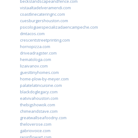
beckslandscapeandfence.com
vistaaltadelveramendi.com
coastlinecateringnc.com
cuesburgershouston.com
psicologiaespecializadaencampeche.com
dmtacos.com
crescentstreetprinting.com
hornopizza.com
driveadragster.com
hematologa.com
lizaivanov.com
guesttinyhomes.com
home-plow-by-meyer.com
palatelatincuisine.com
blackdoglegacy.com
eatvivahouston.com
thebigshowok.com
chimeandstave.com
greatwallseafoodny.com
theloverose.com
gabriovoice.com
resinflowart.com