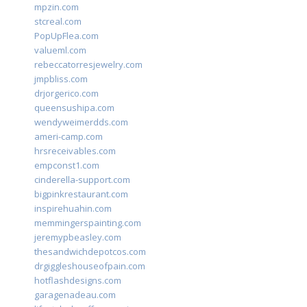
mpzin.com
stcreal.com
PopUpFlea.com
valueml.com
rebeccatorresjewelry.com
jmpbliss.com
drjorgerico.com
queensushipa.com
wendyweimerdds.com
ameri-camp.com
hrsreceivables.com
empconst1.com
cinderella-support.com
bigpinkrestaurant.com
inspirehuahin.com
memmingerspainting.com
jeremypbeasley.com
thesandwichdepotcos.com
drgiggleshouseofpain.com
hotflashdesigns.com
garagenadeau.com