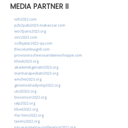
MEDIA PARTNER II
isth2022.com
p2b2pabi2023-makassar.com
wocfparis2023.org
sinc2023.com
scdlqatar2022-qa.com
thecolumbiagrill.com
provisionscheeseandwineshoppe.com
khedi2023.org
akademikgeriatri2023.org
marmarapediatri2023.org
emchie2023.org
girisimselradyoloji2022.org
utcd2022.org
biosensor2022.org
ialp2022.org
klivet2022.org
ifac-hms2022.org
taoms2022.org
iias-euromena-conference2022.org