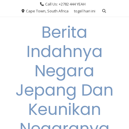
Skip
Call Us: +2782 444 YEAH
to
Cape Town, South Africa
togel hari ini
content
Berita
Indahnya
Negara
Jepang Dan
Keunikan
Negaranya