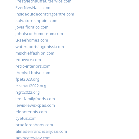
lifestylechauffeurservice.com
EverNewNails.com
insideoutdecoratingcentre.com
salvatoresinpoint.com
jovialfloralco.com
johnlscotthometeam.com
u-seehomes.com
watersportslagonissi.com
mischieffashion.com
eduwyre.com
retro-interiors.com
theblvd-boise.com
fpet2023.org
e-smart2022.org
ngrc2022.org
leesfamilyfoods.com
lewis-lewis-cpas.com
eleontennis.com
cyetus.com
bradfordshops.com
almadenranchsanjose.com
advocatevijay.com