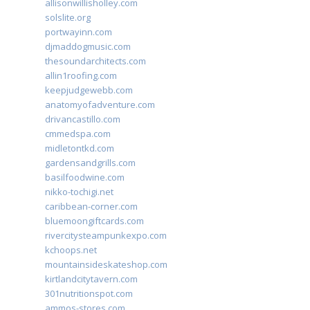
allisonwillisholley.com
solslite.org
portwayinn.com
djmaddogmusic.com
thesoundarchitects.com
allin1roofing.com
keepjudgewebb.com
anatomyofadventure.com
drivancastillo.com
cmmedspa.com
midletontkd.com
gardensandgrills.com
basilfoodwine.com
nikko-tochigi.net
caribbean-corner.com
bluemoongiftcards.com
rivercitysteampunkexpo.com
kchoops.net
mountainsideskateshop.com
kirtlandcitytavern.com
301nutritionspot.com
ammos-stores.com