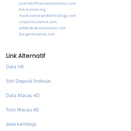
journaloffinanceeconomics.com
kvk-kumari.org
foodscienceandtechnology.com
scisportsscience.com
addisababacuisineaz.com
burgerimcamas.com
Link Alternatif
Data HK
Slot Deposit Indosat
Data Macau 4D
Toto Macau 4D
data kamboja