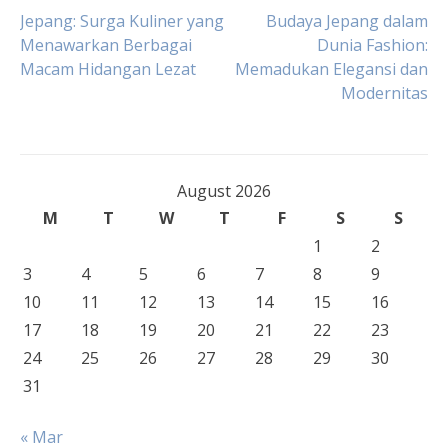
Post
Jepang: Surga Kuliner yang
Budaya Jepang dalam
Menawarkan Berbagai
Dunia Fashion:
Macam Hidangan Lezat
Memadukan Elegansi dan
navigation
Modernitas
August 2026
M
T
W
T
F
S
S
1
2
3
4
5
6
7
8
9
10
11
12
13
14
15
16
17
18
19
20
21
22
23
24
25
26
27
28
29
30
31
« Mar