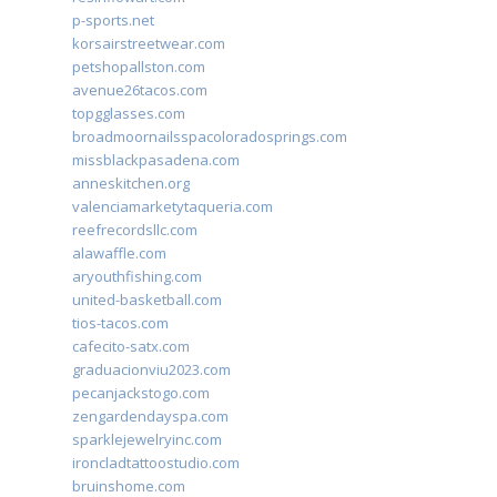
p-sports.net
korsairstreetwear.com
petshopallston.com
avenue26tacos.com
topgglasses.com
broadmoornailsspacoloradosprings.com
missblackpasadena.com
anneskitchen.org
valenciamarketytaqueria.com
reefrecordsllc.com
alawaffle.com
aryouthfishing.com
united-basketball.com
tios-tacos.com
cafecito-satx.com
graduacionviu2023.com
pecanjackstogo.com
zengardendayspa.com
sparklejewelryinc.com
ironcladtattoostudio.com
bruinshome.com