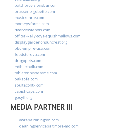
batchprovisionsbar.com
brasserie-gobette.com
musicrearte.com
morseysfarms.com
riverviewtennis.com
official-kelly-toys-squishmallows.com
displaygardenonsuncrest.org
bbq-empire-usa.com
feedstoreva.com
drogopets.com
ediblechalk.com
tabletennisnearme.com
oaksofa.com
soultacohtx.com
capishcaps.com
gpsyfl.org
MEDIA PARTNER III
vwrepairarlington.com
cleaningservicebaltimore-md.com