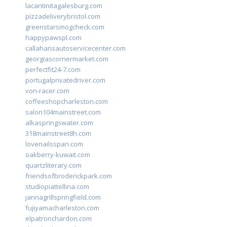
lacantinitagalesburg.com
pizzadeliverybristol.com
greenstarsmogcheck.com
happypawspl.com
callahansautoservicecenter.com
georgiascornermarket.com
perfectfit24-7.com
portugalprivatedriver.com
von-racer.com
coffeeshopcharleston.com
salon104mainstreet.com
alkaspringswater.com
318mainstreet8h.com
lovenailsspari.com
oakberry-kuwait.com
quartzliterary.com
friendsofbroderickpark.com
studiopiattellina.com
jannagrillspringfield.com
fujiyamacharleston.com
elpatronchardon.com