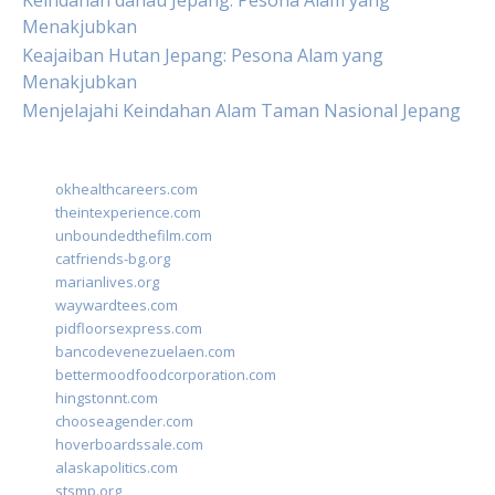
Keindahan danau Jepang: Pesona Alam yang
Menakjubkan
Keajaiban Hutan Jepang: Pesona Alam yang
Menakjubkan
Menjelajahi Keindahan Alam Taman Nasional Jepang
okhealthcareers.com
theintexperience.com
unboundedthefilm.com
catfriends-bg.org
marianlives.org
waywardtees.com
pidfloorsexpress.com
bancodevenezuelaen.com
bettermoodfoodcorporation.com
hingstonnt.com
chooseagender.com
hoverboardssale.com
alaskapolitics.com
stsmp.org