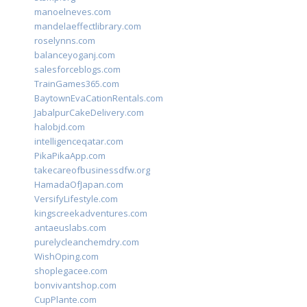
manoelneves.com
mandelaeffectlibrary.com
roselynns.com
balanceyoganj.com
salesforceblogs.com
TrainGames365.com
BaytownEvaCationRentals.com
JabalpurCakeDelivery.com
halobjd.com
intelligenceqatar.com
PikaPikaApp.com
takecareofbusinessdfw.org
HamadaOfJapan.com
VersifyLifestyle.com
kingscreekadventures.com
antaeuslabs.com
purelycleanchemdry.com
WishOping.com
shoplegacee.com
bonvivantshop.com
CupPlante.com