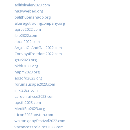
adlibilimler2023.com
naswwebed.org
balithut-manado.org
alteregotradingcompany.org
aprce2022.com
ibie2022.com
sbcc-2022.com
AngolaOilAndGas2022.com
Convoy4Freedom2022.com
grur2023.org
hkhk2023.org
napm2023.org
apsdfd2023.org
forumausape2023.com
imkl2023.com
careerfaircsd2023.com
apsth2023.com
MedItRio2023.org
lcicon2023boston.com
waitangidayfestival2022.com
vacancesscolaires2022.com