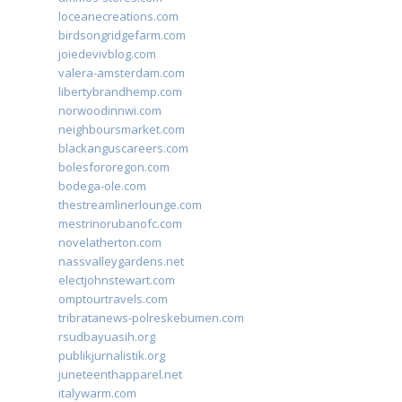
loceanecreations.com
birdsongridgefarm.com
joiedevivblog.com
valera-amsterdam.com
libertybrandhemp.com
norwoodinnwi.com
neighboursmarket.com
blackanguscareers.com
bolesfororegon.com
bodega-ole.com
thestreamlinerlounge.com
mestrinorubanofc.com
novelatherton.com
nassvalleygardens.net
electjohnstewart.com
omptourtravels.com
tribratanews-polreskebumen.com
rsudbayuasih.org
publikjurnalistik.org
juneteenthapparel.net
italywarm.com