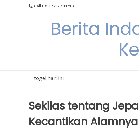
Skip
Call Us: +2782 444 YEAH
to
content
Berita In
Ke
togel hari ini
Sekilas tentang Jepa
Kecantikan Alamnya