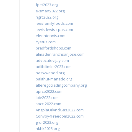
fpet2023.org
e-smart2022.org
ngrc2022.org
leesfamilyfoods.com
lewis-lewis-cpas.com
eleontennis.com
cyetus.com
bradfordshops.com
almadenranchsanjose.com
advocatevijay.com
adlibilimler2023.com
naswwebed.org
balithut-manado.org
alteregotradingcompany.org
aprce2022.com
ibie2022.com
sbcc-2022.com
AngolaOilAndGas2022.com
Convoy4Freedom2022.com
grur2023.org
hkhk2023.org