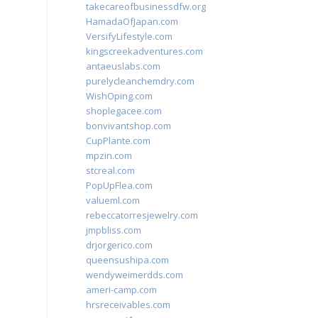
takecareofbusinessdfw.org
HamadaOfJapan.com
VersifyLifestyle.com
kingscreekadventures.com
antaeuslabs.com
purelycleanchemdry.com
WishOping.com
shoplegacee.com
bonvivantshop.com
CupPlante.com
mpzin.com
stcreal.com
PopUpFlea.com
valueml.com
rebeccatorresjewelry.com
jmpbliss.com
drjorgerico.com
queensushipa.com
wendyweimerdds.com
ameri-camp.com
hrsreceivables.com