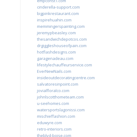
empconst1.com
cinderella-support.com
bigpinkrestaurant.com
inspirehuahin.com
memmingerspainting.com
jeremypbeasley.com
thesandwichdepotcos.com
drgiggleshouseofpain.com
hotflashdesigns.com
garagenadeau.com
lifestylechauffeurservice.com
EverNewNails.com
insideoutdecoratingcentre.com
salvatoresinpoint.com
jovialfloralco.com
johnlscotthometeam.com
u-seehomes.com
watersportslagonissi.com
mischieffashion.com
eduwyre.com
retro-interiors.com
theblvd-boise.com