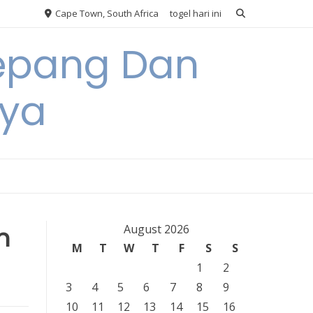
Cape Town, South Africa
togel hari ini
Jepang Dan
nya
n
August 2026
M
T
W
T
F
S
S
1
2
3
4
5
6
7
8
9
10
11
12
13
14
15
16