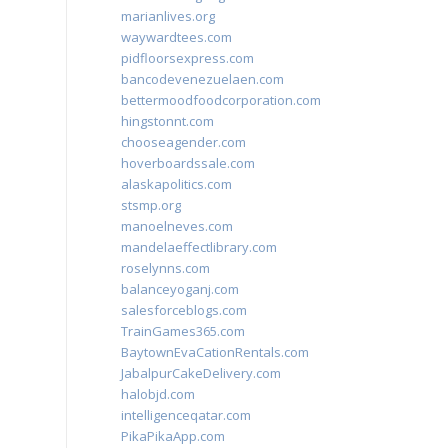
marianlives.org
waywardtees.com
pidfloorsexpress.com
bancodevenezuelaen.com
bettermoodfoodcorporation.com
hingstonnt.com
chooseagender.com
hoverboardssale.com
alaskapolitics.com
stsmp.org
manoelneves.com
mandelaeffectlibrary.com
roselynns.com
balanceyoganj.com
salesforceblogs.com
TrainGames365.com
BaytownEvaCationRentals.com
JabalpurCakeDelivery.com
halobjd.com
intelligenceqatar.com
PikaPikaApp.com