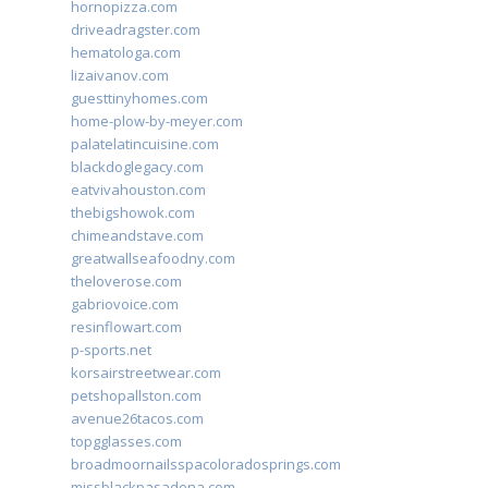
hornopizza.com
driveadragster.com
hematologa.com
lizaivanov.com
guesttinyhomes.com
home-plow-by-meyer.com
palatelatincuisine.com
blackdoglegacy.com
eatvivahouston.com
thebigshowok.com
chimeandstave.com
greatwallseafoodny.com
theloverose.com
gabriovoice.com
resinflowart.com
p-sports.net
korsairstreetwear.com
petshopallston.com
avenue26tacos.com
topgglasses.com
broadmoornailsspacoloradosprings.com
missblackpasadena.com