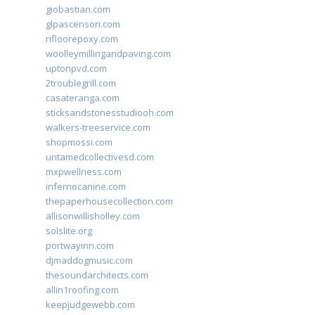
giobastian.com
glpascensori.com
rifloorepoxy.com
woolleymillingandpaving.com
uptonpvd.com
2troublegrill.com
casateranga.com
sticksandstonesstudiooh.com
walkers-treeservice.com
shopmossi.com
untamedcollectivesd.com
mxpwellness.com
infernocanine.com
thepaperhousecollection.com
allisonwillisholley.com
solslite.org
portwayinn.com
djmaddogmusic.com
thesoundarchitects.com
allin1roofing.com
keepjudgewebb.com