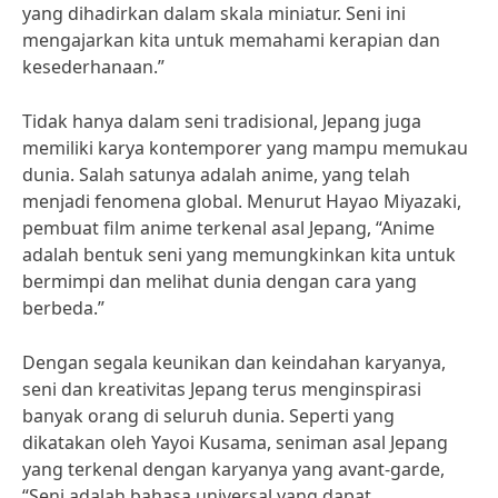
yang dihadirkan dalam skala miniatur. Seni ini
mengajarkan kita untuk memahami kerapian dan
kesederhanaan.”
Tidak hanya dalam seni tradisional, Jepang juga
memiliki karya kontemporer yang mampu memukau
dunia. Salah satunya adalah anime, yang telah
menjadi fenomena global. Menurut Hayao Miyazaki,
pembuat film anime terkenal asal Jepang, “Anime
adalah bentuk seni yang memungkinkan kita untuk
bermimpi dan melihat dunia dengan cara yang
berbeda.”
Dengan segala keunikan dan keindahan karyanya,
seni dan kreativitas Jepang terus menginspirasi
banyak orang di seluruh dunia. Seperti yang
dikatakan oleh Yayoi Kusama, seniman asal Jepang
yang terkenal dengan karyanya yang avant-garde,
“Seni adalah bahasa universal yang dapat