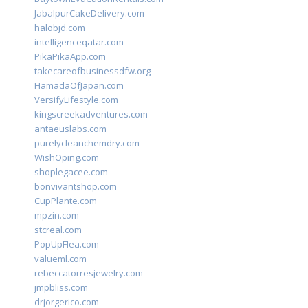
JabalpurCakeDelivery.com
halobjd.com
intelligenceqatar.com
PikaPikaApp.com
takecareofbusinessdfw.org
HamadaOfJapan.com
VersifyLifestyle.com
kingscreekadventures.com
antaeuslabs.com
purelycleanchemdry.com
WishOping.com
shoplegacee.com
bonvivantshop.com
CupPlante.com
mpzin.com
stcreal.com
PopUpFlea.com
valueml.com
rebeccatorresjewelry.com
jmpbliss.com
drjorgerico.com