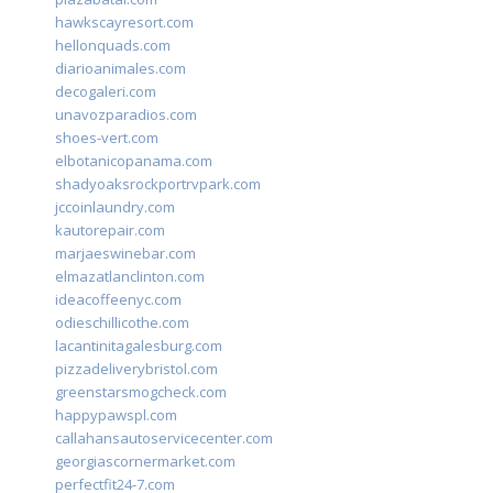
hawkscayresort.com
hellonquads.com
diarioanimales.com
decogaleri.com
unavozparadios.com
shoes-vert.com
elbotanicopanama.com
shadyoaksrockportrvpark.com
jccoinlaundry.com
kautorepair.com
marjaeswinebar.com
elmazatlanclinton.com
ideacoffeenyc.com
odieschillicothe.com
lacantinitagalesburg.com
pizzadeliverybristol.com
greenstarsmogcheck.com
happypawspl.com
callahansautoservicecenter.com
georgiascornermarket.com
perfectfit24-7.com