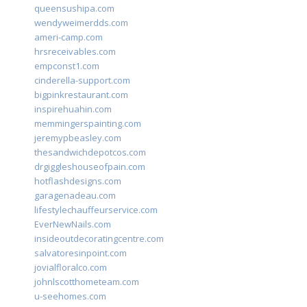
queensushipa.com
wendyweimerdds.com
ameri-camp.com
hrsreceivables.com
empconst1.com
cinderella-support.com
bigpinkrestaurant.com
inspirehuahin.com
memmingerspainting.com
jeremypbeasley.com
thesandwichdepotcos.com
drgiggleshouseofpain.com
hotflashdesigns.com
garagenadeau.com
lifestylechauffeurservice.com
EverNewNails.com
insideoutdecoratingcentre.com
salvatoresinpoint.com
jovialfloralco.com
johnlscotthometeam.com
u-seehomes.com