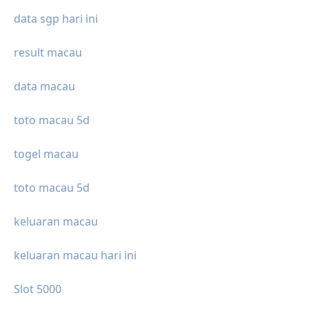
data sgp hari ini
result macau
data macau
toto macau 5d
togel macau
toto macau 5d
keluaran macau
keluaran macau hari ini
Slot 5000