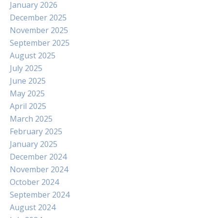
January 2026
December 2025
November 2025
September 2025
August 2025
July 2025
June 2025
May 2025
April 2025
March 2025
February 2025
January 2025
December 2024
November 2024
October 2024
September 2024
August 2024