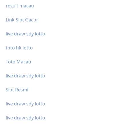
result macau
Link Slot Gacor
live draw sdy lotto
toto hk lotto
Toto Macau
live draw sdy lotto
Slot Resmi
live draw sdy lotto
live draw sdy lotto