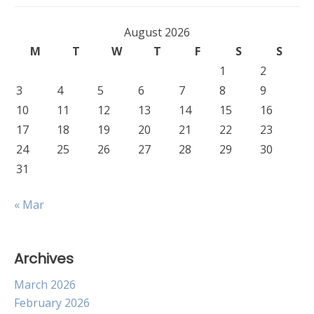
August 2026
M
T
W
T
F
S
S
1
2
3
4
5
6
7
8
9
10
11
12
13
14
15
16
17
18
19
20
21
22
23
24
25
26
27
28
29
30
31
« Mar
Archives
March 2026
February 2026