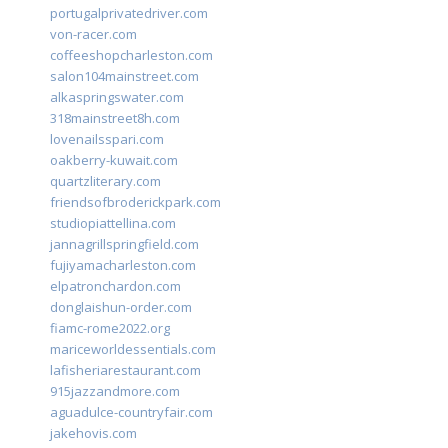
portugalprivatedriver.com
von-racer.com
coffeeshopcharleston.com
salon104mainstreet.com
alkaspringswater.com
318mainstreet8h.com
lovenailsspari.com
oakberry-kuwait.com
quartzliterary.com
friendsofbroderickpark.com
studiopiattellina.com
jannagrillspringfield.com
fujiyamacharleston.com
elpatronchardon.com
donglaishun-order.com
fiamc-rome2022.org
mariceworldessentials.com
lafisheriarestaurant.com
915jazzandmore.com
aguadulce-countryfair.com
jakehovis.com