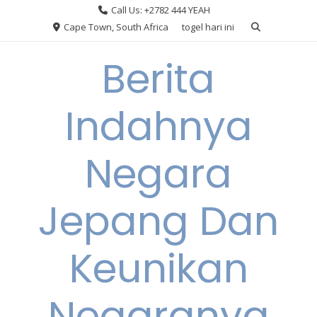
Skip
Call Us: +2782 444 YEAH
to
Cape Town, South Africa
togel hari ini
content
Berita
Indahnya
Negara
Jepang Dan
Keunikan
Negaranya