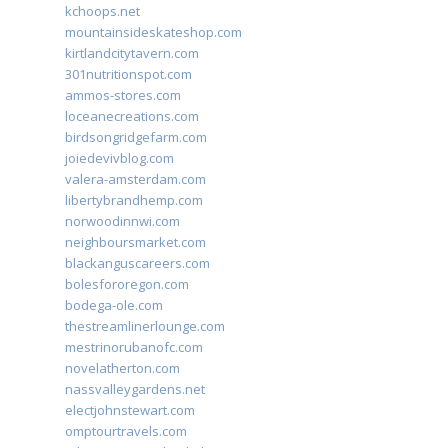
kchoops.net
mountainsideskateshop.com
kirtlandcitytavern.com
301nutritionspot.com
ammos-stores.com
loceanecreations.com
birdsongridgefarm.com
joiedevivblog.com
valera-amsterdam.com
libertybrandhemp.com
norwoodinnwi.com
neighboursmarket.com
blackanguscareers.com
bolesfororegon.com
bodega-ole.com
thestreamlinerlounge.com
mestrinorubanofc.com
novelatherton.com
nassvalleygardens.net
electjohnstewart.com
omptourtravels.com