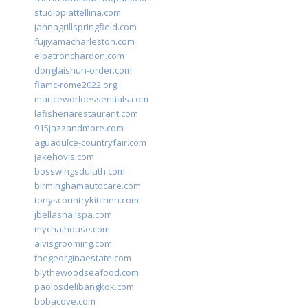
studiopiattellina.com
jannagrillspringfield.com
fujiyamacharleston.com
elpatronchardon.com
donglaishun-order.com
fiamc-rome2022.org
mariceworldessentials.com
lafisheriarestaurant.com
915jazzandmore.com
aguadulce-countryfair.com
jakehovis.com
bosswingsduluth.com
birminghamautocare.com
tonyscountrykitchen.com
jbellasnailspa.com
mychaihouse.com
alvisgrooming.com
thegeorginaestate.com
blythewoodseafood.com
paolosdelibangkok.com
bobacove.com