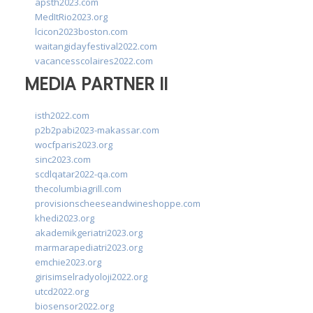
apsth2023.com
MedItRio2023.org
lcicon2023boston.com
waitangidayfestival2022.com
vacancesscolaires2022.com
MEDIA PARTNER II
isth2022.com
p2b2pabi2023-makassar.com
wocfparis2023.org
sinc2023.com
scdlqatar2022-qa.com
thecolumbiagrill.com
provisionscheeseandwineshoppe.com
khedi2023.org
akademikgeriatri2023.org
marmarapediatri2023.org
emchie2023.org
girisimselradyoloji2022.org
utcd2022.org
biosensor2022.org