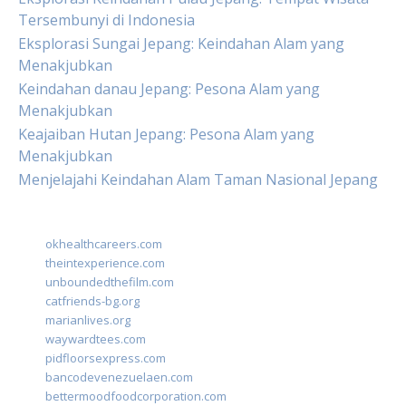
Tersembunyi di Indonesia
Eksplorasi Sungai Jepang: Keindahan Alam yang
Menakjubkan
Keindahan danau Jepang: Pesona Alam yang
Menakjubkan
Keajaiban Hutan Jepang: Pesona Alam yang
Menakjubkan
Menjelajahi Keindahan Alam Taman Nasional Jepang
okhealthcareers.com
theintexperience.com
unboundedthefilm.com
catfriends-bg.org
marianlives.org
waywardtees.com
pidfloorsexpress.com
bancodevenezuelaen.com
bettermoodfoodcorporation.com