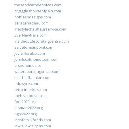
thesandwichdepotcos.com
drgiggleshouseofpain.com
hotflashdesigns.com
garagenadeau.com
lifestylechauffeurservice.com
EverNewNails.com
insideoutdecoratingcentre.com
salvatoresinpoint.com
jovialfloralco.com
johnlscotthometeam.com
u-seehomes.com
watersportslagonissi.com
mischieffashion.com
eduwyre.com
retro-interiors.com
theblvd-boise.com
fpet2023.org
e-smart2022.org
ngrc2022.org
leesfamilyfoods.com
lewis-lewis-cpas.com