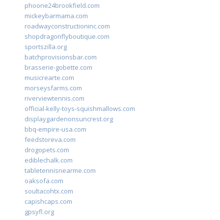
phoone24brookfield.com
mickeybarmama.com
roadwayconstructioninc.com
shopdragonflyboutique.com
sportszilla.org
batchprovisionsbar.com
brasserie-gobette.com
musicrearte.com
morseysfarms.com
riverviewtennis.com
official-kelly-toys-squishmallows.com
displaygardenonsuncrest.org
bbq-empire-usa.com
feedstoreva.com
drogopets.com
ediblechalk.com
tabletennisnearme.com
oaksofa.com
soultacohtx.com
capishcaps.com
gpsyfl.org