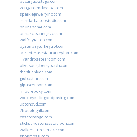
pecanjackstogo.com
zengardendayspa.com
sparklejewelryinc.com
ironcladtattoostudio.com
bruinshome.com
annascleaningsvc.com
wolfcitytattoo.com
oysterbayturkeytrot.com
lafronterarestauranteybar.com
lilyandrosetearoom.com
olivesburgberrypatch.com
theslushkids.com
giobastian.com
glpascensori.com
rifloorepoxy.com
woolleymillingandpaving.com
uptonpvd.com
2troublegrill.com
casateranga.com
sticksandstonesstudiooh.com
walkers-treeservice.com
shopmossi.com