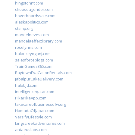
hingstonnt.com
chooseagender.com
hoverboardssale.com
alaskapolitics.com
stsmp.org
manoelneves.com
mandelaeffectlibrary.com
roselynns.com
balanceyoganj.com
salesforceblogs.com
TrainGames365.com
BaytownEvaCationRentals.com
JabalpurCakeDelivery.com
halobjd.com
intelligenceqatar.com
PikaPikaApp.com
takecareofbusinessdfw.org
HamadaOfJapan.com
VersifyLifestyle.com
kingscreekadventures.com
antaeuslabs.com