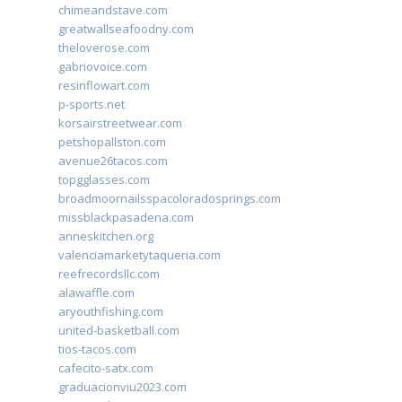
chimeandstave.com
greatwallseafoodny.com
theloverose.com
gabriovoice.com
resinflowart.com
p-sports.net
korsairstreetwear.com
petshopallston.com
avenue26tacos.com
topgglasses.com
broadmoornailsspacoloradosprings.com
missblackpasadena.com
anneskitchen.org
valenciamarketytaqueria.com
reefrecordsllc.com
alawaffle.com
aryouthfishing.com
united-basketball.com
tios-tacos.com
cafecito-satx.com
graduacionviu2023.com