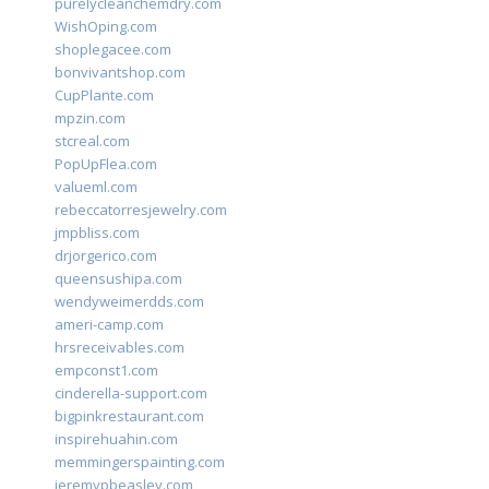
purelycleanchemdry.com
WishOping.com
shoplegacee.com
bonvivantshop.com
CupPlante.com
mpzin.com
stcreal.com
PopUpFlea.com
valueml.com
rebeccatorresjewelry.com
jmpbliss.com
drjorgerico.com
queensushipa.com
wendyweimerdds.com
ameri-camp.com
hrsreceivables.com
empconst1.com
cinderella-support.com
bigpinkrestaurant.com
inspirehuahin.com
memmingerspainting.com
jeremypbeasley.com