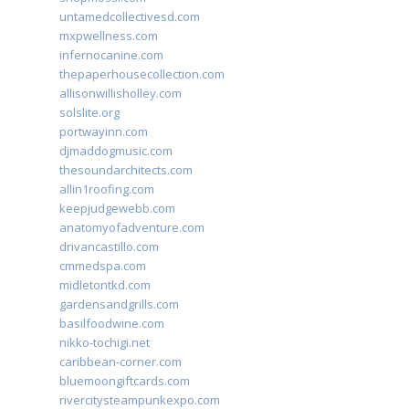
untamedcollectivesd.com
mxpwellness.com
infernocanine.com
thepaperhousecollection.com
allisonwillisholley.com
solslite.org
portwayinn.com
djmaddogmusic.com
thesoundarchitects.com
allin1roofing.com
keepjudgewebb.com
anatomyofadventure.com
drivancastillo.com
cmmedspa.com
midletontkd.com
gardensandgrills.com
basilfoodwine.com
nikko-tochigi.net
caribbean-corner.com
bluemoongiftcards.com
rivercitysteampunkexpo.com