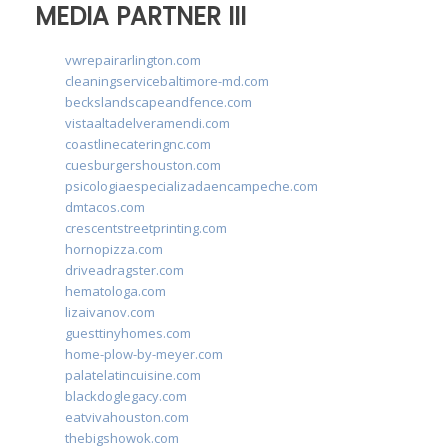
MEDIA PARTNER III
vwrepairarlington.com
cleaningservicebaltimore-md.com
beckslandscapeandfence.com
vistaaltadelveramendi.com
coastlinecateringnc.com
cuesburgershouston.com
psicologiaespecializadaencampeche.com
dmtacos.com
crescentstreetprinting.com
hornopizza.com
driveadragster.com
hematologa.com
lizaivanov.com
guesttinyhomes.com
home-plow-by-meyer.com
palatelatincuisine.com
blackdoglegacy.com
eatvivahouston.com
thebigshowok.com