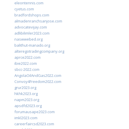
eleontennis.com
cyetus.com
bradfordshops.com
almadenranchsanjose.com
advocatevijay.com
adlibilimler2023.com
naswwebed.org
balithut-manado.org
alteregotradingcompany.org
aprce2022.com
ibie2022.com
sbcc-2022.com
AngolaOilAndGas2022.com
Convoy4Freedom2022.com
grur2023.org
hkhk2023.org
napm2023.org
apsdfd2023.org
forumausape2023.com
imkl2023.com
careerfaircsd2023.com