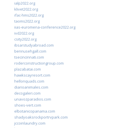
ialp2022.org
klivet2022.org
ifac-hms2022.org
taoms2022.org
iias-euromena-conference2022.org
ivd2022.org
csity2022.org
ibsarstudyabroad.com
bennusehgall.com
tsecincinnati.com
roderconstructiongroup.com
plazabatai.com
hawkscayresort.com
hellonquads.com
diarioanimales.com
decogaleri.com
unavozparadios.com
shoes-vert.com
elbotanicopanama.com
shadyoaksrockportrvpark.com
jccoinlaundry.com