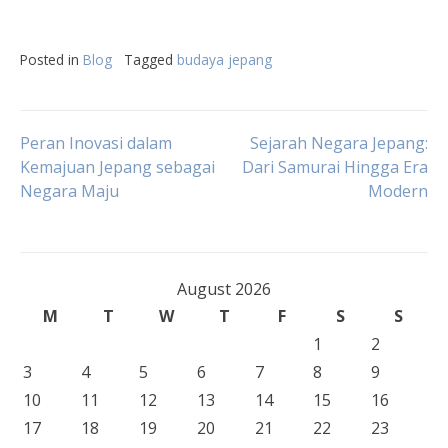
Posted in
Blog
Tagged
budaya jepang
Post
Peran Inovasi dalam
Sejarah Negara Jepang:
Kemajuan Jepang sebagai
Dari Samurai Hingga Era
Negara Maju
Modern
navigation
August 2026
M
T
W
T
F
S
S
1
2
3
4
5
6
7
8
9
10
11
12
13
14
15
16
17
18
19
20
21
22
23