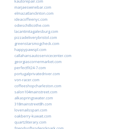
kautorepair.com
marjaeswinebar.com
elmazatlanclinton.com
ideacoffeenyc.com
odieschillicothe.com
lacantinitagalesburg.com
pizzadeliverybristol.com
greenstarsmogcheck.com
happypawspl.com
callahansautoservicecenter.com
georgiascornermarket.com
perfectfit24-7.com
portugalprivatedriver.com
von-racer.com
coffeeshopcharleston.com
salon104mainstreet.com
alkaspringswater.com
318mainstreet8h.com
lovenailsspari.com
oakberry-kuwait.com
quartzliterary.com
friendsofbroderickpark.com