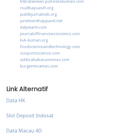
tribratanews-polreskebumen.com
rsudbayuasih.org
publikjurnalistik.org
juneteenthapparel.net
italywarm.com
journaloffinanceeconomics.com
kvk-kumari.org
foodscienceandtechnology.com
scisportsscience.com
addisababacuisineaz.com
burgerimcamas.com
Link Alternatif
Data HK
Slot Deposit Indosat
Data Macau 4D