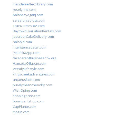
mandelaeffectlibrary.com
roselynns.com
balanceyoganj.com
salesforceblogs.com
TrainGames365.com
BaytownEvaCationRentals.com
JabalpurCakeDelivery.com
halobjd.com
intelligenceqatar.com
PikaPikaApp.com
takecareofbusinessdfw.org
HamadaOfJapan.com
VersifyLifestyle.com
kingscreekadventures.com
antaeuslabs.com
purelycleanchemdry.com
WishOping.com
shoplegacee.com
bonvivantshop.com
CupPlante.com
mpzin.com