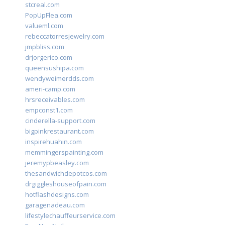
stcreal.com
PopUpFlea.com
valueml.com
rebeccatorresjewelry.com
jmpbliss.com
drjorgerico.com
queensushipa.com
wendyweimerdds.com
ameri-camp.com
hrsreceivables.com
empconst1.com
cinderella-support.com
bigpinkrestaurant.com
inspirehuahin.com
memmingerspainting.com
jeremypbeasley.com
thesandwichdepotcos.com
drgiggleshouseofpain.com
hotflashdesigns.com
garagenadeau.com
lifestylechauffeurservice.com