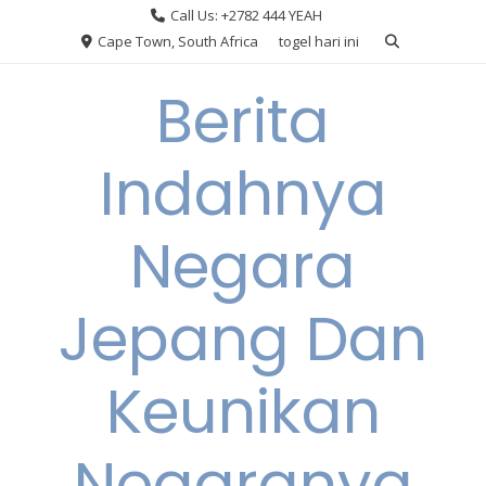
Skip
Call Us: +2782 444 YEAH
to
Cape Town, South Africa
togel hari ini
content
Berita
Indahnya
Negara
Jepang Dan
Keunikan
Negaranya