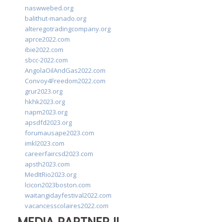
naswwebed.org
balithut-manado.org
alteregotradingcompany.org
aprce2022.com
ibie2022.com
sbcc-2022.com
AngolaOilAndGas2022.com
Convoy4Freedom2022.com
grur2023.org
hkhk2023.org
napm2023.org
apsdfd2023.org
forumausape2023.com
imkl2023.com
careerfaircsd2023.com
apsth2023.com
MedItRio2023.org
lcicon2023boston.com
waitangidayfestival2022.com
vacancesscolaires2022.com