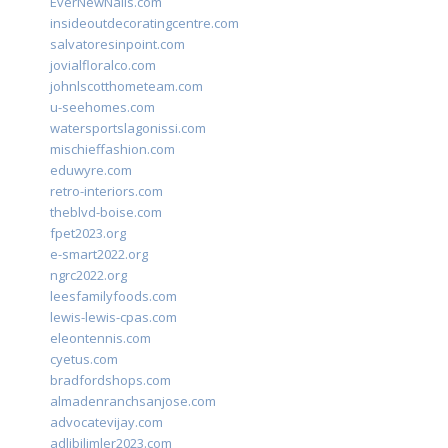
EverNewNails.com
insideoutdecoratingcentre.com
salvatoresinpoint.com
jovialfloralco.com
johnlscotthometeam.com
u-seehomes.com
watersportslagonissi.com
mischieffashion.com
eduwyre.com
retro-interiors.com
theblvd-boise.com
fpet2023.org
e-smart2022.org
ngrc2022.org
leesfamilyfoods.com
lewis-lewis-cpas.com
eleontennis.com
cyetus.com
bradfordshops.com
almadenranchsanjose.com
advocatevijay.com
adlibilimler2023.com