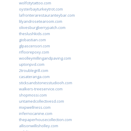
wolfcitytattoo.com
oysterbayturkeytrot.com
lafronterarestauranteybar.com
lilyandrosetearoom.com
olivesburgberrypatch.com
theslushkids.com
giobastian.com
glpascensori.com
rifloorepoxy.com
woolleymillingandpaving.com
uptonpvd.com
2troublegrill.com
casateranga.com
sticksandstonesstudiooh.com
walkers-treeservice.com
shopmossi.com
untamedcollectivesd.com
mxpwellness.com
infernocanine.com
thepaperhousecollection.com
allisonwillisholley.com