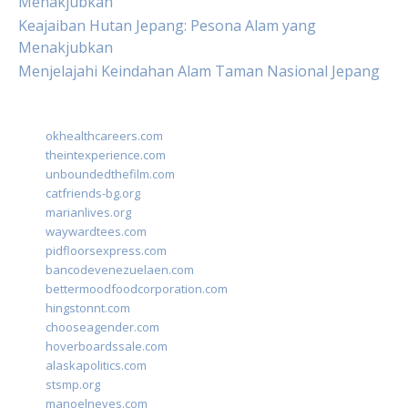
Menakjubkan
Keajaiban Hutan Jepang: Pesona Alam yang
Menakjubkan
Menjelajahi Keindahan Alam Taman Nasional Jepang
okhealthcareers.com
theintexperience.com
unboundedthefilm.com
catfriends-bg.org
marianlives.org
waywardtees.com
pidfloorsexpress.com
bancodevenezuelaen.com
bettermoodfoodcorporation.com
hingstonnt.com
chooseagender.com
hoverboardssale.com
alaskapolitics.com
stsmp.org
manoelneves.com