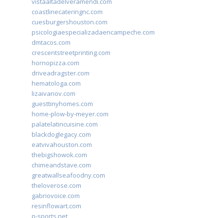
vistaaltadelveramendi.com
coastlinecateringnc.com
cuesburgershouston.com
psicologiaespecializadaencampeche.com
dmtacos.com
crescentstreetprinting.com
hornopizza.com
driveadragster.com
hematologa.com
lizaivanov.com
guesttinyhomes.com
home-plow-by-meyer.com
palatelatincuisine.com
blackdoglegacy.com
eatvivahouston.com
thebigshowok.com
chimeandstave.com
greatwallseafoodny.com
theloverose.com
gabriovoice.com
resinflowart.com
p-sports.net