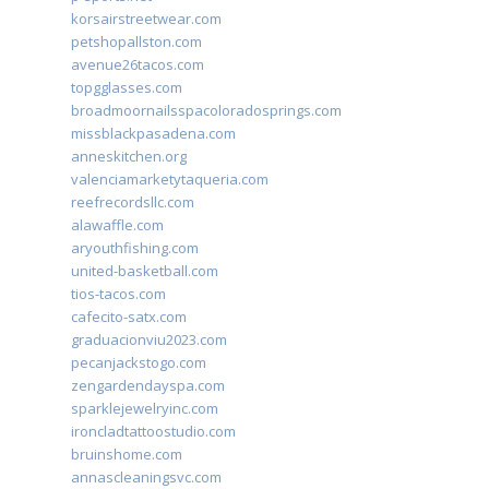
korsairstreetwear.com
petshopallston.com
avenue26tacos.com
topgglasses.com
broadmoornailsspacoloradosprings.com
missblackpasadena.com
anneskitchen.org
valenciamarketytaqueria.com
reefrecordsllc.com
alawaffle.com
aryouthfishing.com
united-basketball.com
tios-tacos.com
cafecito-satx.com
graduacionviu2023.com
pecanjackstogo.com
zengardendayspa.com
sparklejewelryinc.com
ironcladtattoostudio.com
bruinshome.com
annascleaningsvc.com