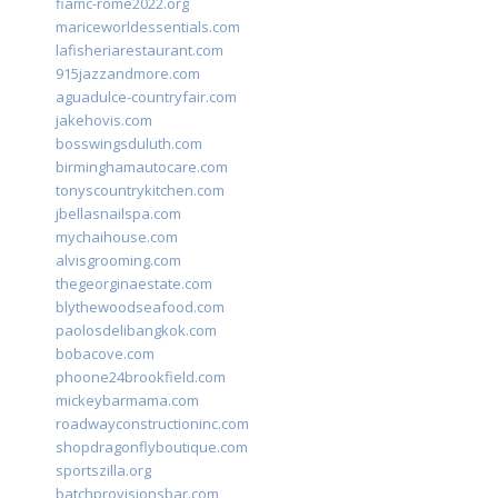
fiamc-rome2022.org
mariceworldessentials.com
lafisheriarestaurant.com
915jazzandmore.com
aguadulce-countryfair.com
jakehovis.com
bosswingsduluth.com
birminghamautocare.com
tonyscountrykitchen.com
jbellasnailspa.com
mychaihouse.com
alvisgrooming.com
thegeorginaestate.com
blythewoodseafood.com
paolosdelibangkok.com
bobacove.com
phoone24brookfield.com
mickeybarmama.com
roadwayconstructioninc.com
shopdragonflyboutique.com
sportszilla.org
batchprovisionsbar.com