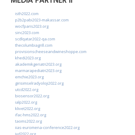
MEDIA PARTNER II
isth2022.com
p2b2pabi2023-makassar.com
wocfparis2023.org
sinc2023.com
scdlqatar2022-qa.com
thecolumbiagrill.com
provisionscheeseandwineshoppe.com
khedi2023.org
akademikgeriatri2023.org
marmarapediatri2023.org
emchie2023.org
girisimselradyoloji2022.org
utcd2022.org
biosensor2022.org
ialp2022.org
klivet2022.org
ifac-hms2022.org
taoms2022.org
iias-euromena-conference2022.org
ivd2022.org