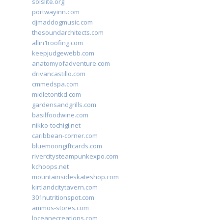
solslite.org
portwayinn.com
djmaddogmusic.com
thesoundarchitects.com
allin1roofing.com
keepjudgewebb.com
anatomyofadventure.com
drivancastillo.com
cmmedspa.com
midletontkd.com
gardensandgrills.com
basilfoodwine.com
nikko-tochigi.net
caribbean-corner.com
bluemoongiftcards.com
rivercitysteampunkexpo.com
kchoops.net
mountainsideskateshop.com
kirtlandcitytavern.com
301nutritionspot.com
ammos-stores.com
loceanecreations.com