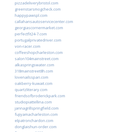
pizzadeliverybristol.com
greenstarsmogcheck.com
happypawspl.com
callahansautoservicecenter.com
georgiascornermarket.com
perfectfit24-7.com
portugalprivatedriver.com
von-racer.com
coffeeshopcharleston.com
salon104mainstreet.com
alkaspringswater.com
318mainstreet8h.com
lovenailsspari.com
oakberry-kuwait.com
quartzliterary.com
friendsofbroderickpark.com
studiopiattellina.com
jannagrillspringfield.com
fujiyamacharleston.com
elpatronchardon.com
donglaishun-order.com