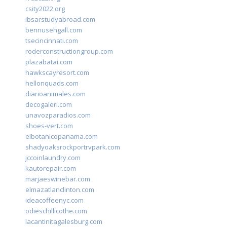
csity2022.org
ibsarstudyabroad.com
bennusehgall.com
tsecincinnati.com
roderconstructiongroup.com
plazabatai.com
hawkscayresort.com
hellonquads.com
diarioanimales.com
decogaleri.com
unavozparadios.com
shoes-vert.com
elbotanicopanama.com
shadyoaksrockportrvpark.com
jccoinlaundry.com
kautorepair.com
marjaeswinebar.com
elmazatlanclinton.com
ideacoffeenyc.com
odieschillicothe.com
lacantinitagalesburg.com