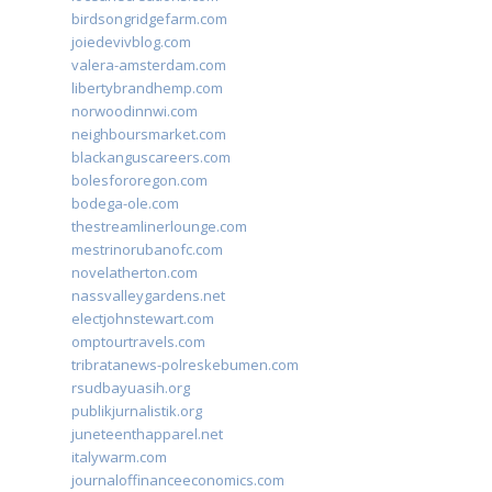
birdsongridgefarm.com
joiedevivblog.com
valera-amsterdam.com
libertybrandhemp.com
norwoodinnwi.com
neighboursmarket.com
blackanguscareers.com
bolesfororegon.com
bodega-ole.com
thestreamlinerlounge.com
mestrinorubanofc.com
novelatherton.com
nassvalleygardens.net
electjohnstewart.com
omptourtravels.com
tribratanews-polreskebumen.com
rsudbayuasih.org
publikjurnalistik.org
juneteenthapparel.net
italywarm.com
journaloffinanceeconomics.com