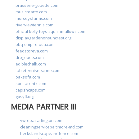
brasserie-gobette.com
musicrearte.com
morseysfarms.com
riverviewtennis.com
official-kelly-toys-squishmallows.com
displaygardenonsuncrest.org
bbq-empire-usa.com
feedstoreva.com
drogopets.com
ediblechalk.com
tabletennisnearme.com
oaksofa.com
soultacohtx.com
capishcaps.com
gpsyfl.org
MEDIA PARTNER III
vwrepairarlington.com
cleaningservicebaltimore-md.com
beckslandscapeandfence.com