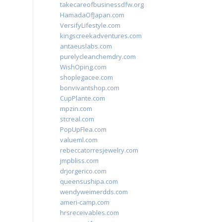
takecareofbusinessdfw.org
HamadaOfJapan.com
VersifyLifestyle.com
kingscreekadventures.com
antaeuslabs.com
purelycleanchemdry.com
WishOping.com
shoplegacee.com
bonvivantshop.com
CupPlante.com
mpzin.com
stcreal.com
PopUpFlea.com
valueml.com
rebeccatorresjewelry.com
jmpbliss.com
drjorgerico.com
queensushipa.com
wendyweimerdds.com
ameri-camp.com
hrsreceivables.com