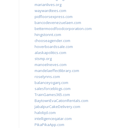
marianlives.org
waywardtees.com
pidfloorsexpress.com
bancodevenezuelaen.com
bettermoodfoodcorporation.com
hingstonnt.com
chooseagender.com
hoverboardssale.com
alaskapolitics.com
stsmp.org
manoelneves.com
mandelaeffectlibrary.com
roselynns.com
balanceyoganj.com
salesforceblogs.com
TrainGames365.com
BaytownEvaCationRentals.com
JabalpurCakeDelivery.com
halobjd.com
intelligenceqatar.com
PikaPikaApp.com