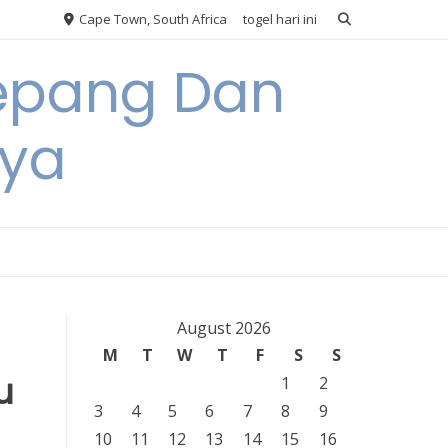
Cape Town, South Africa
togel hari ini
Jepang Dan
nya
August 2026
M
T
W
T
F
S
S
u
1
2
3
4
5
6
7
8
9
10
11
12
13
14
15
16