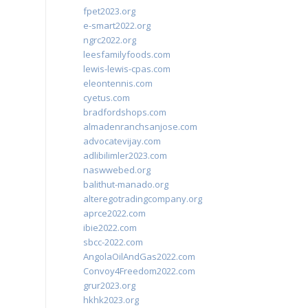
fpet2023.org
e-smart2022.org
ngrc2022.org
leesfamilyfoods.com
lewis-lewis-cpas.com
eleontennis.com
cyetus.com
bradfordshops.com
almadenranchsanjose.com
advocatevijay.com
adlibilimler2023.com
naswwebed.org
balithut-manado.org
alteregotradingcompany.org
aprce2022.com
ibie2022.com
sbcc-2022.com
AngolaOilAndGas2022.com
Convoy4Freedom2022.com
grur2023.org
hkhk2023.org