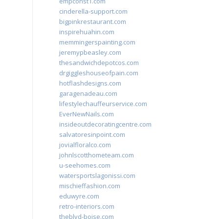
empconst1.com
cinderella-support.com
bigpinkrestaurant.com
inspirehuahin.com
memmingerspainting.com
jeremypbeasley.com
thesandwichdepotcos.com
drgiggleshouseofpain.com
hotflashdesigns.com
garagenadeau.com
lifestylechauffeurservice.com
EverNewNails.com
insideoutdecoratingcentre.com
salvatoresinpoint.com
jovialfloralco.com
johnlscotthometeam.com
u-seehomes.com
watersportslagonissi.com
mischieffashion.com
eduwyre.com
retro-interiors.com
theblvd-boise.com