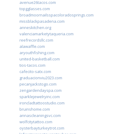
avenue26tacos.com
topgglasses.com
broadmoornailsspacoloradosprings.com
missblackpasadena.com
anneskitchen.org
valenciamarketytaqueria.com
reefrecordsllc.com
alawaffle.com
aryouthfishing.com
united-basketball.com
tios-tacos.com
cafecito-satx.com
graduacionviu2023.com
pecanjackstogo.com
zengardendayspa.com
sparklejewelryinc.com
ironcladtattoostudio.com
bruinshome.com
annascleaningsvc.com
wolfcitytattoo.com
oysterbayturkeytrot.com