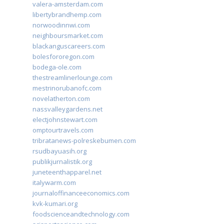
valera-amsterdam.com
libertybrandhemp.com
norwoodinnwi.com
neighboursmarket.com
blackanguscareers.com
bolesfororegon.com
bodega-ole.com
thestreamlinerlounge.com
mestrinorubanofc.com
novelatherton.com
nassvalleygardens.net
electjohnstewart.com
omptourtravels.com
tribratanews-polreskebumen.com
rsudbayuasih.org
publikjurnalistik.org
juneteenthapparel.net
italywarm.com
journaloffinanceeconomics.com
kvk-kumari.org
foodscienceandtechnology.com