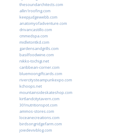
thesoundarchitects.com
allin1roofing.com
keepjudgewebb.com
anatomyofadventure.com
drivancastillo.com
cmmedspa.com
midletontkd.com
gardensandgrills.com
basilfoodwine.com
nikko-tochigi.net
caribbean-corner.com
bluemoongiftcards.com
rivercitysteampunkexpo.com
kchoops.net
mountainsideskateshop.com
kirtlandcitytavern.com
301nutritionspot.com
ammos-stores.com
loceanecreations.com
birdsongridgefarm.com
joiedevivblog.com