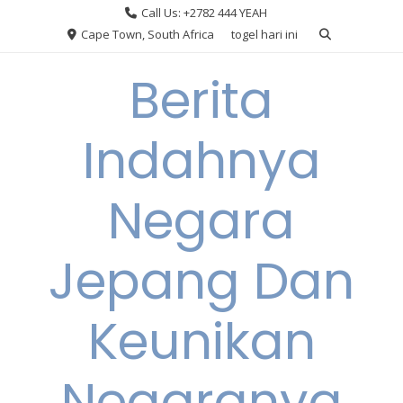
Skip
Call Us: +2782 444 YEAH
to
Cape Town, South Africa
togel hari ini
content
Berita
Indahnya
Negara
Jepang Dan
Keunikan
Negaranya