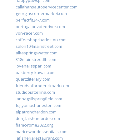
happypawspl.com
callahansautoservicecenter.com
georgiascornermarket.com
perfectfit24-7.com
portugalprivatedriver.com
von-racer.com
coffeeshopcharleston.com
salon104mainstreet.com
alkaspringswater.com
318mainstreet8h.com
lovenailsspari.com
oakberry-kuwait.com
quartzliterary.com
friendsofbroderickpark.com
studiopiattellina.com
jannagrillspringfield.com
fujiyamacharleston.com
elpatronchardon.com
donglaishun-order.com
fiamc-rome2022.org
mariceworldessentials.com
lafisheriarestaurant.com