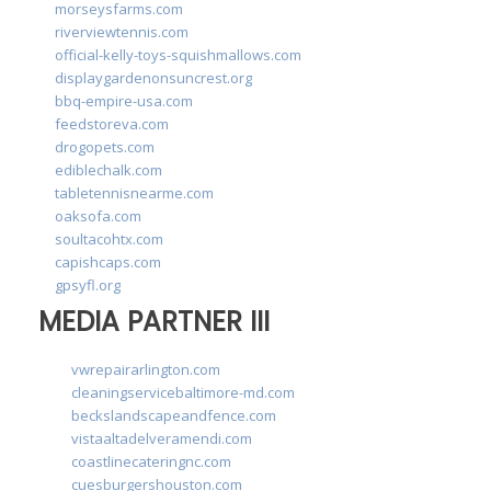
morseysfarms.com
riverviewtennis.com
official-kelly-toys-squishmallows.com
displaygardenonsuncrest.org
bbq-empire-usa.com
feedstoreva.com
drogopets.com
ediblechalk.com
tabletennisnearme.com
oaksofa.com
soultacohtx.com
capishcaps.com
gpsyfl.org
MEDIA PARTNER III
vwrepairarlington.com
cleaningservicebaltimore-md.com
beckslandscapeandfence.com
vistaaltadelveramendi.com
coastlinecateringnc.com
cuesburgershouston.com