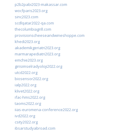
p2b2pabi2023-makassar.com
wocfparis2023.org
sinc2023.com
scdlqatar2022-qa.com
thecolumbiagrill.com
provisionscheeseandwineshoppe.com
khedi2023.org
akademikgeriatri2023.org
marmarapediatri2023.org
emchie2023.org
girisimselradyoloji2022.org
utcd2022.org
biosensor2022.org
ialp2022.org
klivet2022.org
ifac-hms2022.org
taoms2022.org
iias-euromena-conference2022.org
ivd2022.org
csity2022.org
ibsarstudyabroad.com