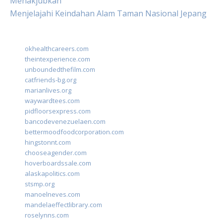
Menakjubkan
Menjelajahi Keindahan Alam Taman Nasional Jepang
okhealthcareers.com
theintexperience.com
unboundedthefilm.com
catfriends-bg.org
marianlives.org
waywardtees.com
pidfloorsexpress.com
bancodevenezuelaen.com
bettermoodfoodcorporation.com
hingstonnt.com
chooseagender.com
hoverboardssale.com
alaskapolitics.com
stsmp.org
manoelneves.com
mandelaeffectlibrary.com
roselynns.com