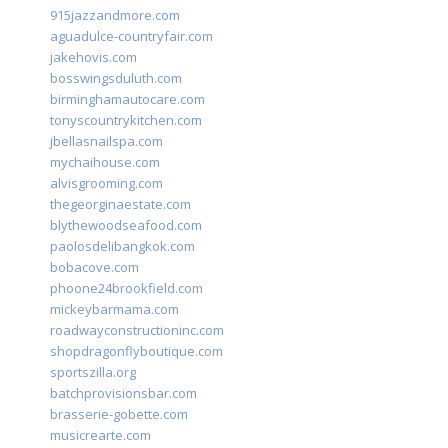
915jazzandmore.com
aguadulce-countryfair.com
jakehovis.com
bosswingsduluth.com
birminghamautocare.com
tonyscountrykitchen.com
jbellasnailspa.com
mychaihouse.com
alvisgrooming.com
thegeorginaestate.com
blythewoodseafood.com
paolosdelibangkok.com
bobacove.com
phoone24brookfield.com
mickeybarmama.com
roadwayconstructioninc.com
shopdragonflyboutique.com
sportszilla.org
batchprovisionsbar.com
brasserie-gobette.com
musicrearte.com