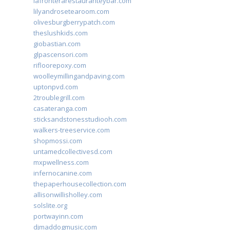
lafronterarestauranteybar.com
lilyandrosetearoom.com
olivesburgberrypatch.com
theslushkids.com
giobastian.com
glpascensori.com
rifloorepoxy.com
woolleymillingandpaving.com
uptonpvd.com
2troublegrill.com
casateranga.com
sticksandstonesstudiooh.com
walkers-treeservice.com
shopmossi.com
untamedcollectivesd.com
mxpwellness.com
infernocanine.com
thepaperhousecollection.com
allisonwillisholley.com
solslite.org
portwayinn.com
djmaddogmusic.com