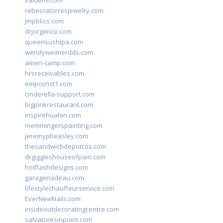
valueml.com
rebeccatorresjewelry.com
jmpbliss.com
drjorgerico.com
queensushipa.com
wendyweimerdds.com
ameri-camp.com
hrsreceivables.com
empconst1.com
cinderella-support.com
bigpinkrestaurant.com
inspirehuahin.com
memmingerspainting.com
jeremypbeasley.com
thesandwichdepotcos.com
drgiggleshouseofpain.com
hotflashdesigns.com
garagenadeau.com
lifestylechauffeurservice.com
EverNewNails.com
insideoutdecoratingcentre.com
salvatoresinpoint.com