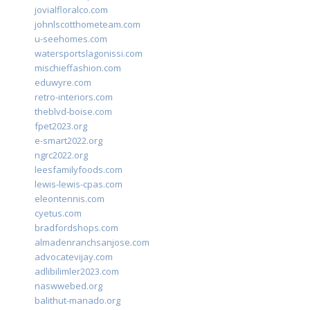
jovialfloralco.com
johnlscotthometeam.com
u-seehomes.com
watersportslagonissi.com
mischieffashion.com
eduwyre.com
retro-interiors.com
theblvd-boise.com
fpet2023.org
e-smart2022.org
ngrc2022.org
leesfamilyfoods.com
lewis-lewis-cpas.com
eleontennis.com
cyetus.com
bradfordshops.com
almadenranchsanjose.com
advocatevijay.com
adlibilimler2023.com
naswwebed.org
balithut-manado.org