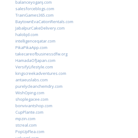
balanceyoganj.com
salesforceblogs.com
TrainGames365.com
BaytownEvaCationRentals.com
JabalpurCakeDelivery.com
halobjd.com
intelligenceqatar.com
PikaPikaApp.com
takecareofbusinessdfw.org
HamadaOfJapan.com
VersifyLifestyle.com
kingscreekadventures.com
antaeuslabs.com
purelycleanchemdry.com
WishOping.com
shoplegacee.com
bonvivantshop.com
CupPlante.com
mpzin.com
stcreal.com
PopUpFlea.com