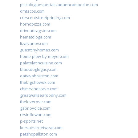
psicologiaespecializadaencampeche.com
dmtacos.com
crescentstreetprinting.com
hornopizza.com
driveadragster.com
hematologa.com
lizaivanov.com
guesttinyhomes.com
home-plow-by-meyer.com
palatelatincuisine.com
blackdoglegacy.com
eatvivahouston.com
thebigshowok.com
chimeandstave.com
greatwallseafoodny.com
theloverose.com
gabriovoice.com
resinflowart.com
p-sports.net
korsairstreetwear.com
petshopallston.com