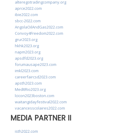
alteregotradingcompany.org
aprce2022.com
ibie2022.com
sbcc-2022.com
AngolaOilAndGas2022.com
Convoy4Freedom2022.com
grur2023.org
hkhk2023.org
napm2023.org
apsdfd2023.org
forumausape2023.com
imkl2023.com
careerfaircsd2023.com
apsth2023.com
MedItRio2023.org
lcicon2023boston.com
waitangidayfestival2022.com
vacancesscolaires2022.com
MEDIA PARTNER II
isth2022.com