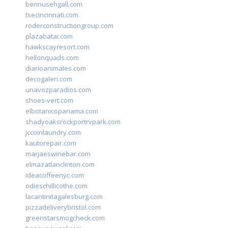
bennusehgall.com
tsecincinnati.com
roderconstructiongroup.com
plazabatai.com
hawkscayresort.com
hellonquads.com
diarioanimales.com
decogaleri.com
unavozparadios.com
shoes-vert.com
elbotanicopanama.com
shadyoaksrockportrvpark.com
jccoinlaundry.com
kautorepair.com
marjaeswinebar.com
elmazatlanclinton.com
ideacoffeenyc.com
odieschillicothe.com
lacantinitagalesburg.com
pizzadeliverybristol.com
greenstarsmogcheck.com