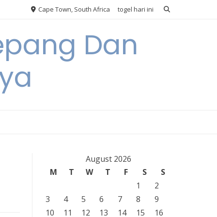
Cape Town, South Africa
togel hari ini
Jepang Dan
nya
August 2026
M
T
W
T
F
S
S
1
2
3
4
5
6
7
8
9
10
11
12
13
14
15
16