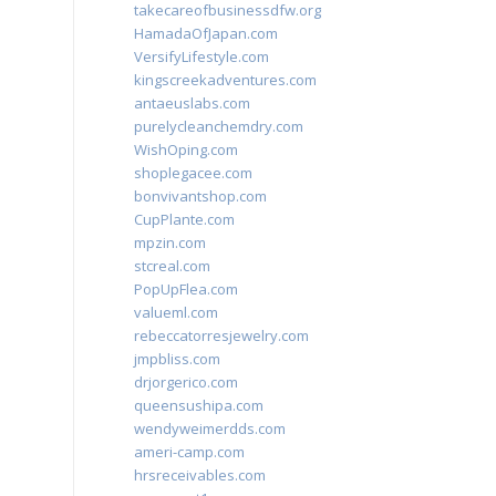
takecareofbusinessdfw.org
HamadaOfJapan.com
VersifyLifestyle.com
kingscreekadventures.com
antaeuslabs.com
purelycleanchemdry.com
WishOping.com
shoplegacee.com
bonvivantshop.com
CupPlante.com
mpzin.com
stcreal.com
PopUpFlea.com
valueml.com
rebeccatorresjewelry.com
jmpbliss.com
drjorgerico.com
queensushipa.com
wendyweimerdds.com
ameri-camp.com
hrsreceivables.com