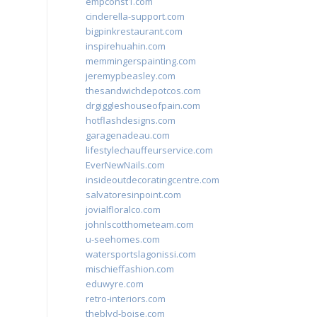
empconst1.com
cinderella-support.com
bigpinkrestaurant.com
inspirehuahin.com
memmingerspainting.com
jeremypbeasley.com
thesandwichdepotcos.com
drgiggleshouseofpain.com
hotflashdesigns.com
garagenadeau.com
lifestylechauffeurservice.com
EverNewNails.com
insideoutdecoratingcentre.com
salvatoresinpoint.com
jovialfloralco.com
johnlscotthometeam.com
u-seehomes.com
watersportslagonissi.com
mischieffashion.com
eduwyre.com
retro-interiors.com
theblvd-boise.com