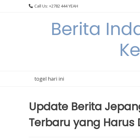
Skip
Call Us: +2782 444 YEAH
to
content
Berita In
Ke
togel hari ini
Update Berita Jepang
Terbaru yang Harus 