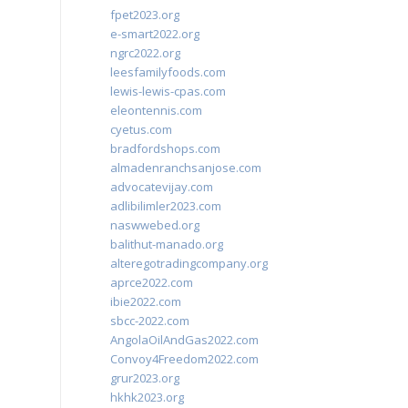
fpet2023.org
e-smart2022.org
ngrc2022.org
leesfamilyfoods.com
lewis-lewis-cpas.com
eleontennis.com
cyetus.com
bradfordshops.com
almadenranchsanjose.com
advocatevijay.com
adlibilimler2023.com
naswwebed.org
balithut-manado.org
alteregotradingcompany.org
aprce2022.com
ibie2022.com
sbcc-2022.com
AngolaOilAndGas2022.com
Convoy4Freedom2022.com
grur2023.org
hkhk2023.org