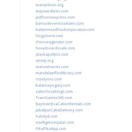
marianlives.org
waywardtees.com
pidfloorsexpress.com
bancodevenezuelaen.com
bettermoodfoodcorporation.com
hingstonnt.com
chooseagender.com
hoverboardssale.com
alaskapolitics.com
stsmp.org
manoelneves.com
mandelaeffectlibrary.com
roselynns.com
balanceyoganj.com
salesforceblogs.com
TrainGames365.com
BaytownEvaCationRentals.com
JabalpurCakeDelivery.com
halobjd.com
intelligenceqatar.com
PikaPikaApp.com