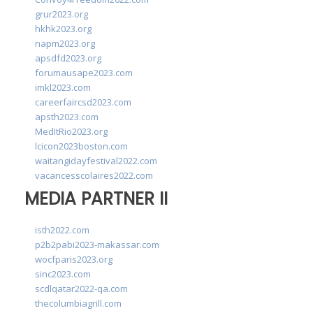
grur2023.org
hkhk2023.org
napm2023.org
apsdfd2023.org
forumausape2023.com
imkl2023.com
careerfaircsd2023.com
apsth2023.com
MedItRio2023.org
lcicon2023boston.com
waitangidayfestival2022.com
vacancesscolaires2022.com
MEDIA PARTNER II
isth2022.com
p2b2pabi2023-makassar.com
wocfparis2023.org
sinc2023.com
scdlqatar2022-qa.com
thecolumbiagrill.com