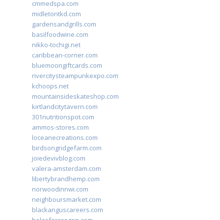
cmmedspa.com
midletontkd.com
gardensandgrills.com
basilfoodwine.com
nikko-tochigi.net
caribbean-corner.com
bluemoongiftcards.com
rivercitysteampunkexpo.com
kchoops.net
mountainsideskateshop.com
kirtlandcitytavern.com
301nutritionspot.com
ammos-stores.com
loceanecreations.com
birdsongridgefarm.com
joiedevivblog.com
valera-amsterdam.com
libertybrandhemp.com
norwoodinnwi.com
neighboursmarket.com
blackanguscareers.com