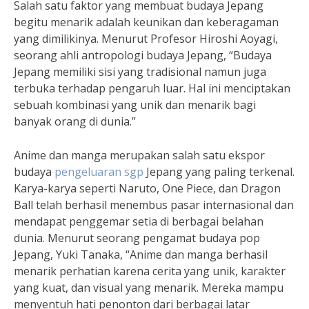
Salah satu faktor yang membuat budaya Jepang
begitu menarik adalah keunikan dan keberagaman
yang dimilikinya. Menurut Profesor Hiroshi Aoyagi,
seorang ahli antropologi budaya Jepang, “Budaya
Jepang memiliki sisi yang tradisional namun juga
terbuka terhadap pengaruh luar. Hal ini menciptakan
sebuah kombinasi yang unik dan menarik bagi
banyak orang di dunia.”
Anime dan manga merupakan salah satu ekspor
budaya
pengeluaran sgp
Jepang yang paling terkenal.
Karya-karya seperti Naruto, One Piece, dan Dragon
Ball telah berhasil menembus pasar internasional dan
mendapat penggemar setia di berbagai belahan
dunia. Menurut seorang pengamat budaya pop
Jepang, Yuki Tanaka, “Anime dan manga berhasil
menarik perhatian karena cerita yang unik, karakter
yang kuat, dan visual yang menarik. Mereka mampu
menyentuh hati penonton dari berbagai latar