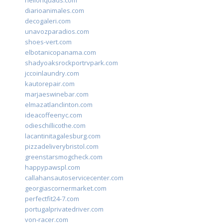
diarioanimales.com
decogaleri.com
unavozparadios.com
shoes-vert.com
elbotanicopanama.com
shadyoaksrockportrvpark.com
jccoinlaundry.com
kautorepair.com
marjaeswinebar.com
elmazatlanclinton.com
ideacoffeenyc.com
odieschillicothe.com
lacantinitagalesburg.com
pizzadeliverybristol.com
greenstarsmogcheck.com
happypawspl.com
callahansautoservicecenter.com
georgiascornermarket.com
perfectfit24-7.com
portugalprivatedriver.com
von-racer.com