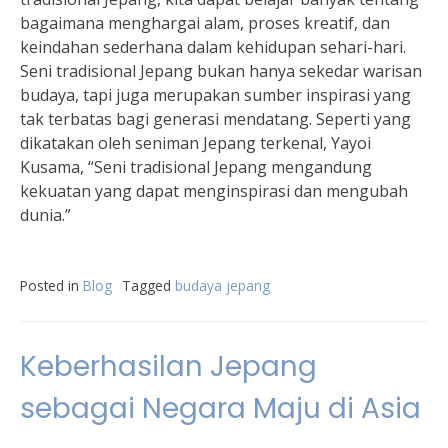
bagaimana menghargai alam, proses kreatif, dan
keindahan sederhana dalam kehidupan sehari-hari.
Seni tradisional Jepang bukan hanya sekedar warisan
budaya, tapi juga merupakan sumber inspirasi yang
tak terbatas bagi generasi mendatang. Seperti yang
dikatakan oleh seniman Jepang terkenal, Yayoi
Kusama, “Seni tradisional Jepang mengandung
kekuatan yang dapat menginspirasi dan mengubah
dunia.”
Posted in
Blog
Tagged
budaya jepang
Keberhasilan Jepang
sebagai Negara Maju di Asia