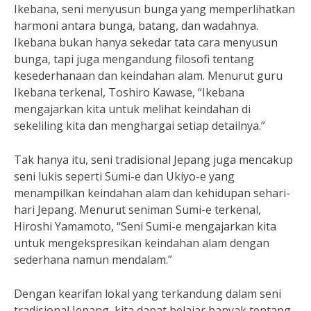
Ikebana, seni menyusun bunga yang memperlihatkan
harmoni antara bunga, batang, dan wadahnya.
Ikebana bukan hanya sekedar tata cara menyusun
bunga, tapi juga mengandung filosofi tentang
kesederhanaan dan keindahan alam. Menurut guru
Ikebana terkenal, Toshiro Kawase, “Ikebana
mengajarkan kita untuk melihat keindahan di
sekeliling kita dan menghargai setiap detailnya.”
Tak hanya itu, seni tradisional Jepang juga mencakup
seni lukis seperti Sumi-e dan Ukiyo-e yang
menampilkan keindahan alam dan kehidupan sehari-
hari Jepang. Menurut seniman Sumi-e terkenal,
Hiroshi Yamamoto, “Seni Sumi-e mengajarkan kita
untuk mengekspresikan keindahan alam dengan
sederhana namun mendalam.”
Dengan kearifan lokal yang terkandung dalam seni
tradisional Jepang, kita dapat belajar banyak tentang