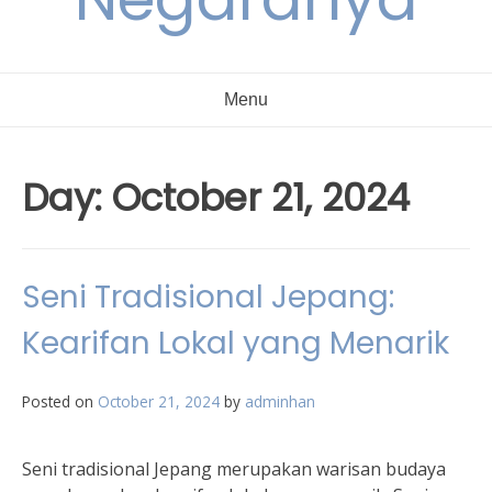
Menu
Day:
October 21, 2024
Seni Tradisional Jepang:
Kearifan Lokal yang Menarik
Posted on
October 21, 2024
by
adminhan
Seni tradisional Jepang merupakan warisan budaya