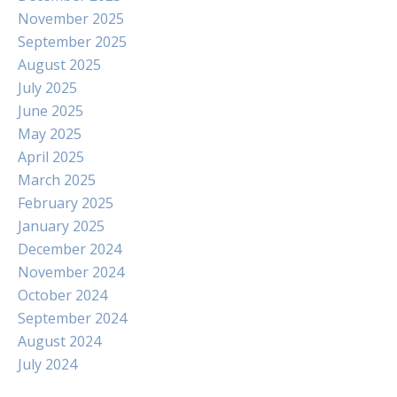
November 2025
September 2025
August 2025
July 2025
June 2025
May 2025
April 2025
March 2025
February 2025
January 2025
December 2024
November 2024
October 2024
September 2024
August 2024
July 2024