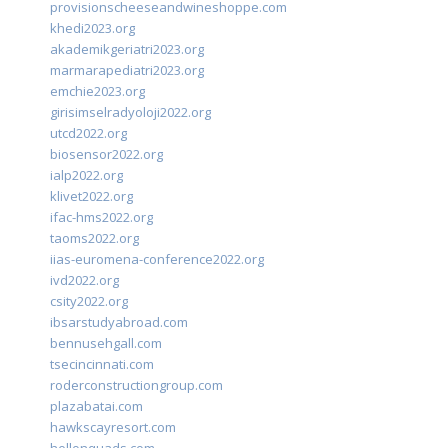
provisionscheeseandwineshoppe.com
khedi2023.org
akademikgeriatri2023.org
marmarapediatri2023.org
emchie2023.org
girisimselradyoloji2022.org
utcd2022.org
biosensor2022.org
ialp2022.org
klivet2022.org
ifac-hms2022.org
taoms2022.org
iias-euromena-conference2022.org
ivd2022.org
csity2022.org
ibsarstudyabroad.com
bennusehgall.com
tsecincinnati.com
roderconstructiongroup.com
plazabatai.com
hawkscayresort.com
hellonquads.com