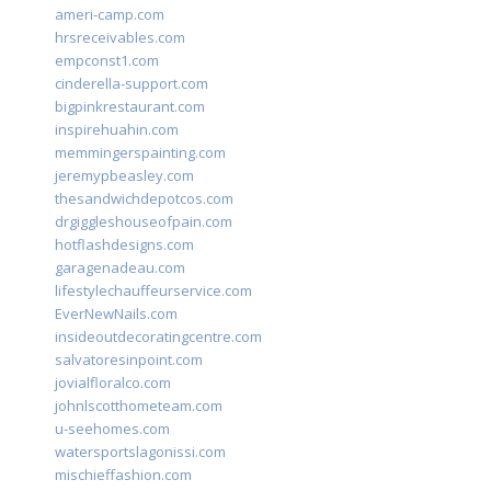
ameri-camp.com
hrsreceivables.com
empconst1.com
cinderella-support.com
bigpinkrestaurant.com
inspirehuahin.com
memmingerspainting.com
jeremypbeasley.com
thesandwichdepotcos.com
drgiggleshouseofpain.com
hotflashdesigns.com
garagenadeau.com
lifestylechauffeurservice.com
EverNewNails.com
insideoutdecoratingcentre.com
salvatoresinpoint.com
jovialfloralco.com
johnlscotthometeam.com
u-seehomes.com
watersportslagonissi.com
mischieffashion.com