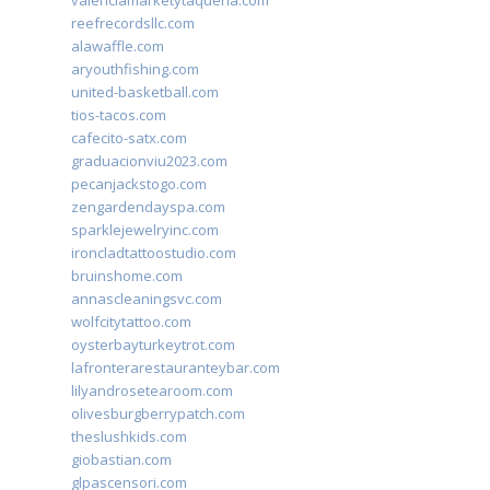
valenciamarketytaqueria.com
reefrecordsllc.com
alawaffle.com
aryouthfishing.com
united-basketball.com
tios-tacos.com
cafecito-satx.com
graduacionviu2023.com
pecanjackstogo.com
zengardendayspa.com
sparklejewelryinc.com
ironcladtattoostudio.com
bruinshome.com
annascleaningsvc.com
wolfcitytattoo.com
oysterbayturkeytrot.com
lafronterarestauranteybar.com
lilyandrosetearoom.com
olivesburgberrypatch.com
theslushkids.com
giobastian.com
glpascensori.com