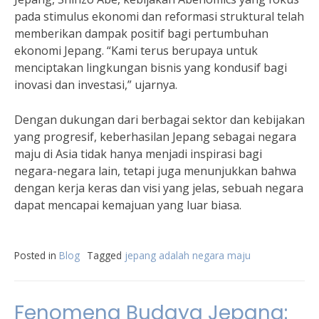
pada stimulus ekonomi dan reformasi struktural telah
memberikan dampak positif bagi pertumbuhan
ekonomi Jepang. “Kami terus berupaya untuk
menciptakan lingkungan bisnis yang kondusif bagi
inovasi dan investasi,” ujarnya.
Dengan dukungan dari berbagai sektor dan kebijakan
yang progresif, keberhasilan Jepang sebagai negara
maju di Asia tidak hanya menjadi inspirasi bagi
negara-negara lain, tetapi juga menunjukkan bahwa
dengan kerja keras dan visi yang jelas, sebuah negara
dapat mencapai kemajuan yang luar biasa.
Posted in
Blog
Tagged
jepang adalah negara maju
Fenomena Budaya Jepang: