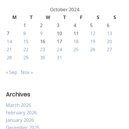
October 2024
M
T
W
T
F
S
S
1
2
3
4
5
6
7
8
9
10
11
12
13
14
15
16
17
18
19
20
21
22
23
24
25
26
27
28
29
30
31
« Sep
Nov »
Archives
March 2026
February 2026
January 2026
December 2025