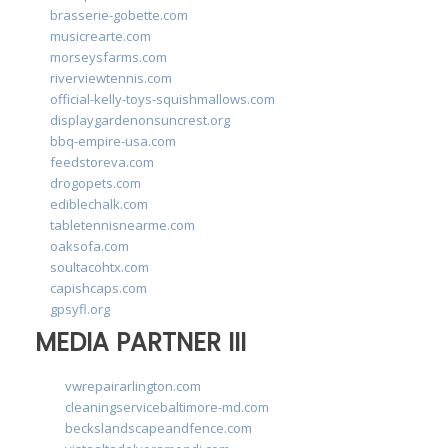
brasserie-gobette.com
musicrearte.com
morseysfarms.com
riverviewtennis.com
official-kelly-toys-squishmallows.com
displaygardenonsuncrest.org
bbq-empire-usa.com
feedstoreva.com
drogopets.com
ediblechalk.com
tabletennisnearme.com
oaksofa.com
soultacohtx.com
capishcaps.com
gpsyfl.org
MEDIA PARTNER III
vwrepairarlington.com
cleaningservicebaltimore-md.com
beckslandscapeandfence.com