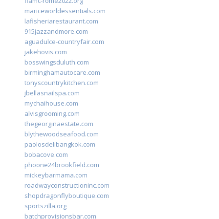
fiamc-rome2022.org
mariceworldessentials.com
lafisheriarestaurant.com
915jazzandmore.com
aguadulce-countryfair.com
jakehovis.com
bosswingsduluth.com
birminghamautocare.com
tonyscountrykitchen.com
jbellasnailspa.com
mychaihouse.com
alvisgrooming.com
thegeorginaestate.com
blythewoodseafood.com
paolosdelibangkok.com
bobacove.com
phoone24brookfield.com
mickeybarmama.com
roadwayconstructioninc.com
shopdragonflyboutique.com
sportszilla.org
batchprovisionsbar.com