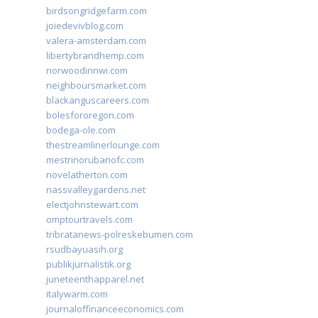
birdsongridgefarm.com
joiedevivblog.com
valera-amsterdam.com
libertybrandhemp.com
norwoodinnwi.com
neighboursmarket.com
blackanguscareers.com
bolesfororegon.com
bodega-ole.com
thestreamlinerlounge.com
mestrinorubanofc.com
novelatherton.com
nassvalleygardens.net
electjohnstewart.com
omptourtravels.com
tribratanews-polreskebumen.com
rsudbayuasih.org
publikjurnalistik.org
juneteenthapparel.net
italywarm.com
journaloffinanceeconomics.com