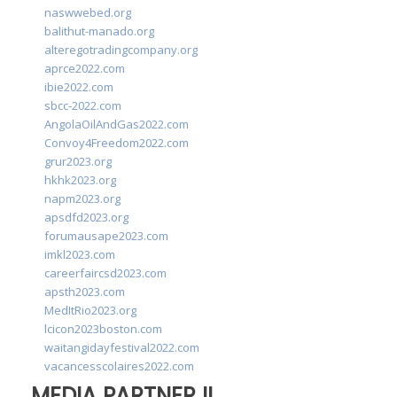
naswwebed.org
balithut-manado.org
alteregotradingcompany.org
aprce2022.com
ibie2022.com
sbcc-2022.com
AngolaOilAndGas2022.com
Convoy4Freedom2022.com
grur2023.org
hkhk2023.org
napm2023.org
apsdfd2023.org
forumausape2023.com
imkl2023.com
careerfaircsd2023.com
apsth2023.com
MedItRio2023.org
lcicon2023boston.com
waitangidayfestival2022.com
vacancesscolaires2022.com
MEDIA PARTNER II