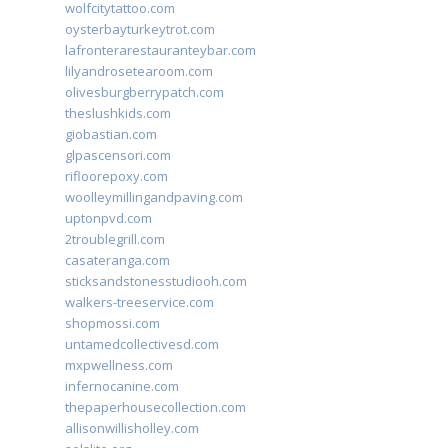
wolfcitytattoo.com
oysterbayturkeytrot.com
lafronterarestauranteybar.com
lilyandrosetearoom.com
olivesburgberrypatch.com
theslushkids.com
giobastian.com
glpascensori.com
rifloorepoxy.com
woolleymillingandpaving.com
uptonpvd.com
2troublegrill.com
casateranga.com
sticksandstonesstudiooh.com
walkers-treeservice.com
shopmossi.com
untamedcollectivesd.com
mxpwellness.com
infernocanine.com
thepaperhousecollection.com
allisonwillisholley.com