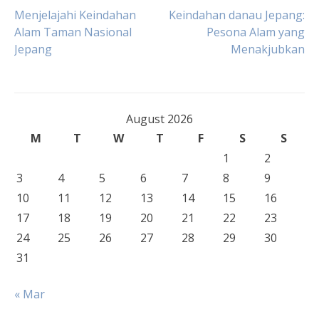
Post
Menjelajahi Keindahan
Keindahan danau Jepang:
Alam Taman Nasional
Pesona Alam yang
Jepang
Menakjubkan
navigation
August 2026
M
T
W
T
F
S
S
1
2
3
4
5
6
7
8
9
10
11
12
13
14
15
16
17
18
19
20
21
22
23
24
25
26
27
28
29
30
31
« Mar