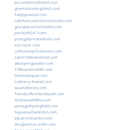
pizzadeliverybristol.com
greenstarsmogcheck.com
happypawspl.com
callahansautoservicecenter.com
georgiascornermarket.com
perfectfit24-7.com
portugalprivatedriver.com
von-racer.com
coffeeshopcharleston.com
salon104mainstreet.com
alkaspringswater.com
318mainstreet8h.com
lovenailsspari.com
oakberry-kuwait.com
quartzliterary.com
friendsofbroderickpark.com
studiopiattellina.com
jannagrillspringfield.com
fujiyamacharleston.com
elpatronchardon.com
donglaishun-order.com