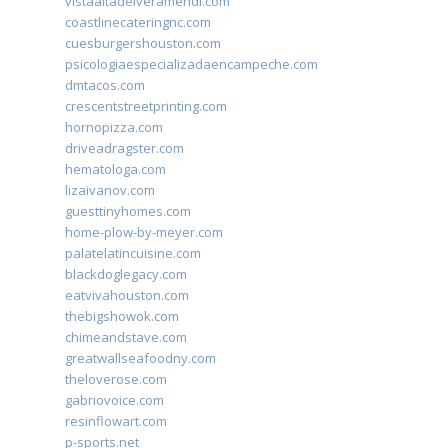
vistaaltadelveramendi.com
coastlinecateringnc.com
cuesburgershouston.com
psicologiaespecializadaencampeche.com
dmtacos.com
crescentstreetprinting.com
hornopizza.com
driveadragster.com
hematologa.com
lizaivanov.com
guesttinyhomes.com
home-plow-by-meyer.com
palatelatincuisine.com
blackdoglegacy.com
eatvivahouston.com
thebigshowok.com
chimeandstave.com
greatwallseafoodny.com
theloverose.com
gabriovoice.com
resinflowart.com
p-sports.net