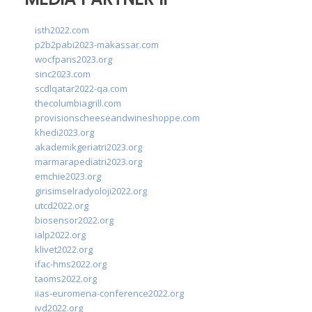
isth2022.com
p2b2pabi2023-makassar.com
wocfparis2023.org
sinc2023.com
scdlqatar2022-qa.com
thecolumbiagrill.com
provisionscheeseandwineshoppe.com
khedi2023.org
akademikgeriatri2023.org
marmarapediatri2023.org
emchie2023.org
girisimselradyoloji2022.org
utcd2022.org
biosensor2022.org
ialp2022.org
klivet2022.org
ifac-hms2022.org
taoms2022.org
iias-euromena-conference2022.org
ivd2022.org