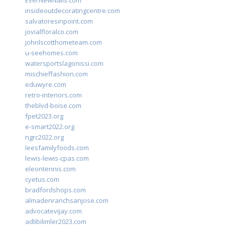
EverNewNails.com
insideoutdecoratingcentre.com
salvatoresinpoint.com
jovialfloralco.com
johnlscotthometeam.com
u-seehomes.com
watersportslagonissi.com
mischieffashion.com
eduwyre.com
retro-interiors.com
theblvd-boise.com
fpet2023.org
e-smart2022.org
ngrc2022.org
leesfamilyfoods.com
lewis-lewis-cpas.com
eleontennis.com
cyetus.com
bradfordshops.com
almadenranchsanjose.com
advocatevijay.com
adlibilimler2023.com