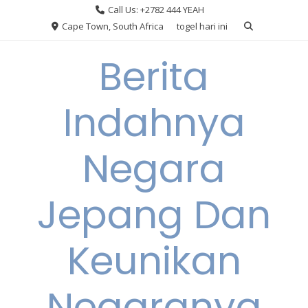
Skip
Call Us: +2782 444 YEAH
to
Cape Town, South Africa
togel hari ini
content
Berita
Indahnya
Negara
Jepang Dan
Keunikan
Negaranya