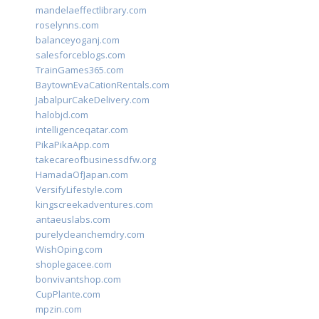
mandelaeffectlibrary.com
roselynns.com
balanceyoganj.com
salesforceblogs.com
TrainGames365.com
BaytownEvaCationRentals.com
JabalpurCakeDelivery.com
halobjd.com
intelligenceqatar.com
PikaPikaApp.com
takecareofbusinessdfw.org
HamadaOfJapan.com
VersifyLifestyle.com
kingscreekadventures.com
antaeuslabs.com
purelycleanchemdry.com
WishOping.com
shoplegacee.com
bonvivantshop.com
CupPlante.com
mpzin.com