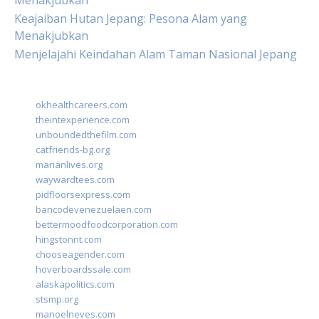
Menakjubkan
Keajaiban Hutan Jepang: Pesona Alam yang
Menakjubkan
Menjelajahi Keindahan Alam Taman Nasional Jepang
okhealthcareers.com
theintexperience.com
unboundedthefilm.com
catfriends-bg.org
marianlives.org
waywardtees.com
pidfloorsexpress.com
bancodevenezuelaen.com
bettermoodfoodcorporation.com
hingstonnt.com
chooseagender.com
hoverboardssale.com
alaskapolitics.com
stsmp.org
manoelneves.com