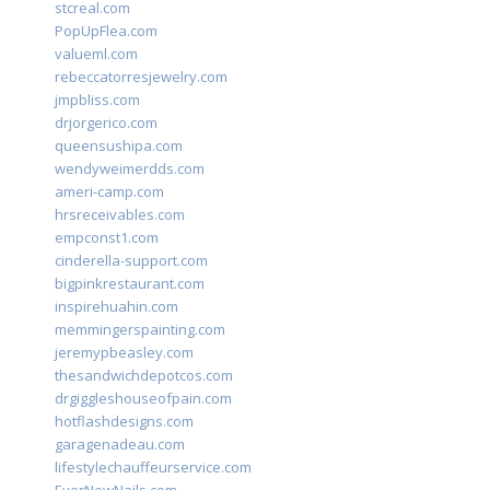
stcreal.com
PopUpFlea.com
valueml.com
rebeccatorresjewelry.com
jmpbliss.com
drjorgerico.com
queensushipa.com
wendyweimerdds.com
ameri-camp.com
hrsreceivables.com
empconst1.com
cinderella-support.com
bigpinkrestaurant.com
inspirehuahin.com
memmingerspainting.com
jeremypbeasley.com
thesandwichdepotcos.com
drgiggleshouseofpain.com
hotflashdesigns.com
garagenadeau.com
lifestylechauffeurservice.com