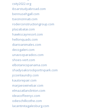
csity2022.org
ibsarstudyabroad.com
bennusehgall.com
tsecincinnati.com
roderconstructiongroup.com
plazabatai.com
hawkscayresort.com
hellonquads.com
diarioanimales.com
decogaleri.com
unavozparadios.com
shoes-vert.com
elbotanicopanama.com
shadyoaksrockportrvpark.com
jccoinlaundry.com
kautorepair.com
marjaeswinebar.com
elmazatlanclinton.com
ideacoffeenyc.com
odieschillicothe.com
lacantinitagalesburg.com