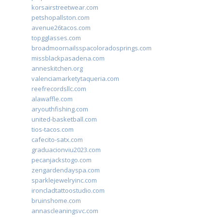
korsairstreetwear.com
petshopallston.com
avenue26tacos.com
topgglasses.com
broadmoornailsspacoloradosprings.com
missblackpasadena.com
anneskitchen.org
valenciamarketytaqueria.com
reefrecordsllc.com
alawaffle.com
aryouthfishing.com
united-basketball.com
tios-tacos.com
cafecito-satx.com
graduacionviu2023.com
pecanjackstogo.com
zengardendayspa.com
sparklejewelryinc.com
ironcladtattoostudio.com
bruinshome.com
annascleaningsvc.com