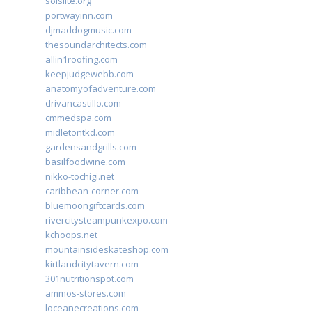
solslite.org
portwayinn.com
djmaddogmusic.com
thesoundarchitects.com
allin1roofing.com
keepjudgewebb.com
anatomyofadventure.com
drivancastillo.com
cmmedspa.com
midletontkd.com
gardensandgrills.com
basilfoodwine.com
nikko-tochigi.net
caribbean-corner.com
bluemoongiftcards.com
rivercitysteampunkexpo.com
kchoops.net
mountainsideskateshop.com
kirtlandcitytavern.com
301nutritionspot.com
ammos-stores.com
loceanecreations.com