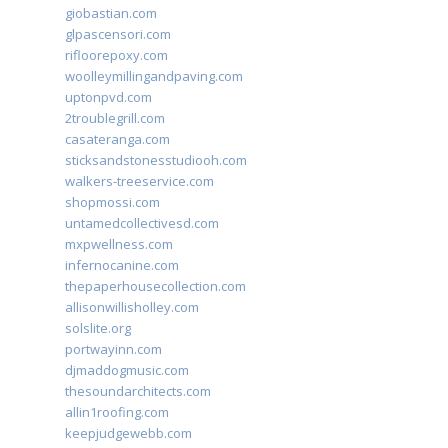
giobastian.com
glpascensori.com
rifloorepoxy.com
woolleymillingandpaving.com
uptonpvd.com
2troublegrill.com
casateranga.com
sticksandstonesstudiooh.com
walkers-treeservice.com
shopmossi.com
untamedcollectivesd.com
mxpwellness.com
infernocanine.com
thepaperhousecollection.com
allisonwillisholley.com
solslite.org
portwayinn.com
djmaddogmusic.com
thesoundarchitects.com
allin1roofing.com
keepjudgewebb.com