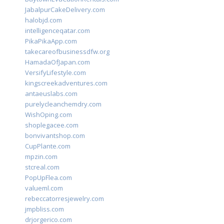
JabalpurCakeDelivery.com
halobjd.com
intelligenceqatar.com
PikaPikaApp.com
takecareofbusinessdfw.org
HamadaOfJapan.com
VersifyLifestyle.com
kingscreekadventures.com
antaeuslabs.com
purelycleanchemdry.com
WishOping.com
shoplegacee.com
bonvivantshop.com
CupPlante.com
mpzin.com
stcreal.com
PopUpFlea.com
valueml.com
rebeccatorresjewelry.com
jmpbliss.com
drjorgerico.com