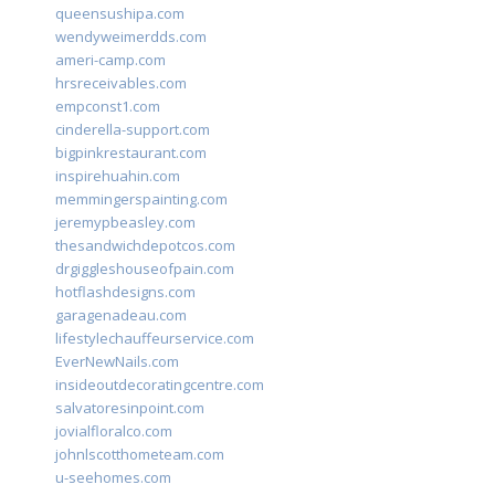
queensushipa.com
wendyweimerdds.com
ameri-camp.com
hrsreceivables.com
empconst1.com
cinderella-support.com
bigpinkrestaurant.com
inspirehuahin.com
memmingerspainting.com
jeremypbeasley.com
thesandwichdepotcos.com
drgiggleshouseofpain.com
hotflashdesigns.com
garagenadeau.com
lifestylechauffeurservice.com
EverNewNails.com
insideoutdecoratingcentre.com
salvatoresinpoint.com
jovialfloralco.com
johnlscotthometeam.com
u-seehomes.com