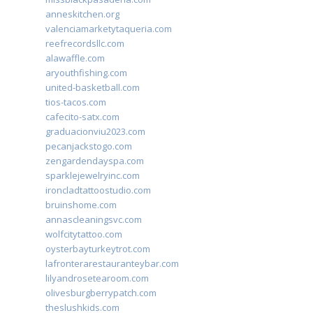
anneskitchen.org
valenciamarketytaqueria.com
reefrecordsllc.com
alawaffle.com
aryouthfishing.com
united-basketball.com
tios-tacos.com
cafecito-satx.com
graduacionviu2023.com
pecanjackstogo.com
zengardendayspa.com
sparklejewelryinc.com
ironcladtattoostudio.com
bruinshome.com
annascleaningsvc.com
wolfcitytattoo.com
oysterbayturkeytrot.com
lafronterarestauranteybar.com
lilyandrosetearoom.com
olivesburgberrypatch.com
theslushkids.com