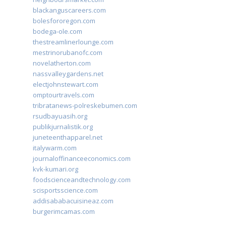
blackanguscareers.com
bolesfororegon.com
bodega-ole.com
thestreamlinerlounge.com
mestrinorubanofc.com
novelatherton.com
nassvalleygardens.net
electjohnstewart.com
omptourtravels.com
tribratanews-polreskebumen.com
rsudbayuasih.org
publikjurnalistik.org
juneteenthapparel.net
italywarm.com
journaloffinanceeconomics.com
kvk-kumari.org
foodscienceandtechnology.com
scisportsscience.com
addisababacuisineaz.com
burgerimcamas.com