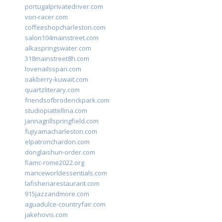
portugalprivatedriver.com
von-racer.com
coffeeshopcharleston.com
salon104mainstreet.com
alkaspringswater.com
318mainstreet8h.com
lovenailsspari.com
oakberry-kuwait.com
quartzliterary.com
friendsofbroderickpark.com
studiopiattellina.com
jannagrillspringfield.com
fujiyamacharleston.com
elpatronchardon.com
donglaishun-order.com
fiamc-rome2022.org
mariceworldessentials.com
lafisheriarestaurant.com
915jazzandmore.com
aguadulce-countryfair.com
jakehovis.com