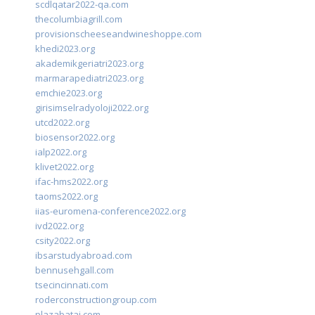
scdlqatar2022-qa.com
thecolumbiagrill.com
provisionscheeseandwineshoppe.com
khedi2023.org
akademikgeriatri2023.org
marmarapediatri2023.org
emchie2023.org
girisimselradyoloji2022.org
utcd2022.org
biosensor2022.org
ialp2022.org
klivet2022.org
ifac-hms2022.org
taoms2022.org
iias-euromena-conference2022.org
ivd2022.org
csity2022.org
ibsarstudyabroad.com
bennusehgall.com
tsecincinnati.com
roderconstructiongroup.com
plazabatai.com