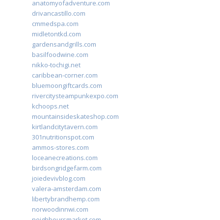
anatomyofadventure.com
drivancastillo.com
cmmedspa.com
midletontkd.com
gardensandgrills.com
basilfoodwine.com
nikko-tochigi.net
caribbean-corner.com
bluemoongiftcards.com
rivercitysteampunkexpo.com
kchoops.net
mountainsideskateshop.com
kirtlandcitytavern.com
301nutritionspot.com
ammos-stores.com
loceanecreations.com
birdsongridgefarm.com
joiedevivblog.com
valera-amsterdam.com
libertybrandhemp.com
norwoodinnwi.com
neighboursmarket.com