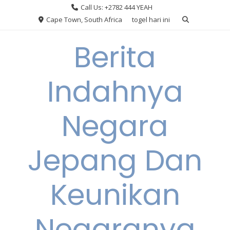
Skip
Call Us: +2782 444 YEAH
to
Cape Town, South Africa
togel hari ini
content
Berita
Indahnya
Negara
Jepang Dan
Keunikan
Negaranya