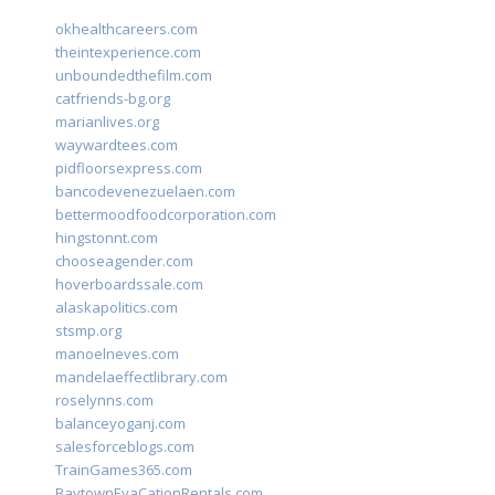
okhealthcareers.com
theintexperience.com
unboundedthefilm.com
catfriends-bg.org
marianlives.org
waywardtees.com
pidfloorsexpress.com
bancodevenezuelaen.com
bettermoodfoodcorporation.com
hingstonnt.com
chooseagender.com
hoverboardssale.com
alaskapolitics.com
stsmp.org
manoelneves.com
mandelaeffectlibrary.com
roselynns.com
balanceyoganj.com
salesforceblogs.com
TrainGames365.com
BaytownEvaCationRentals.com