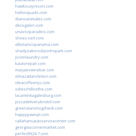
hawkscayresort.com
hellonquads.com
diarioanimales.com
decogaleri.com
unavozparadios.com
shoes-vert.com
elbotanicopanama.com
shadyoaksrockportrvpark.com
jccoinlaundry.com
kautorepair.com
marjaeswinebar.com
elmazatlanclinton.com
ideacoffeenyc.com
odieschillicothe.com
lacantinitagalesburg.com
pizzadeliverybristol.com
greenstarsmogcheck.com
happypawspl.com
callahansautoservicecenter.com
georgiascornermarket.com
perfectfit24-7.com