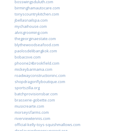
bosswingsduluth.com
birminghamautocare.com
tonyscountrykitchen.com
jbellasnailspa.com
mychaihouse.com
alvisgrooming.com
thegeorginaestate.com
blythewoodseafood.com
paolosdelibangkok.com
bobacove.com
phoone24brookfield.com
mickeybarmama.com
roadwayconstructioninc.com
shopdragonflyboutique.com
sportszilla.org
batchprovisionsbar.com
brasserie-gobette.com
musicrearte.com
morseysfarms.com
riverviewtennis.com
official-kelly-toys-squishmallows.com
displaygardenonsuncrest.org