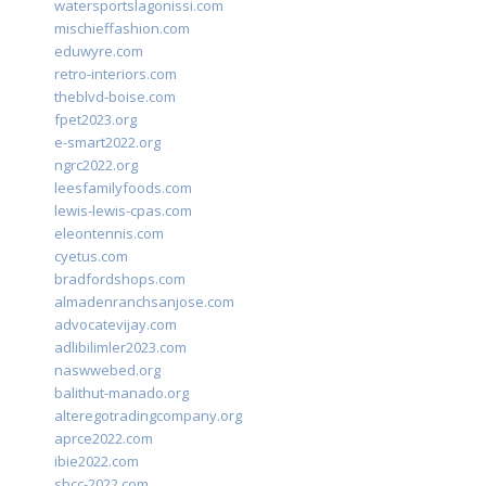
watersportslagonissi.com
mischieffashion.com
eduwyre.com
retro-interiors.com
theblvd-boise.com
fpet2023.org
e-smart2022.org
ngrc2022.org
leesfamilyfoods.com
lewis-lewis-cpas.com
eleontennis.com
cyetus.com
bradfordshops.com
almadenranchsanjose.com
advocatevijay.com
adlibilimler2023.com
naswwebed.org
balithut-manado.org
alteregotradingcompany.org
aprce2022.com
ibie2022.com
sbcc-2022.com