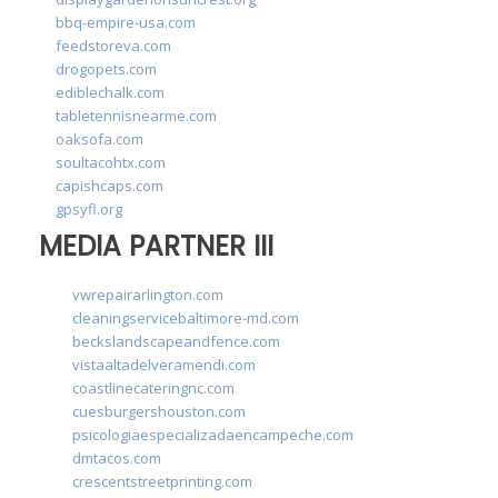
bbq-empire-usa.com
feedstoreva.com
drogopets.com
ediblechalk.com
tabletennisnearme.com
oaksofa.com
soultacohtx.com
capishcaps.com
gpsyfl.org
MEDIA PARTNER III
vwrepairarlington.com
cleaningservicebaltimore-md.com
beckslandscapeandfence.com
vistaaltadelveramendi.com
coastlinecateringnc.com
cuesburgershouston.com
psicologiaespecializadaencampeche.com
dmtacos.com
crescentstreetprinting.com