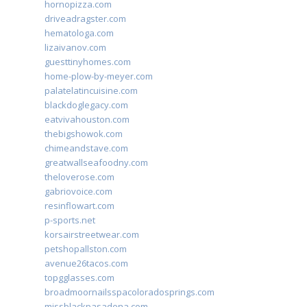
hornopizza.com
driveadragster.com
hematologa.com
lizaivanov.com
guesttinyhomes.com
home-plow-by-meyer.com
palatelatincuisine.com
blackdoglegacy.com
eatvivahouston.com
thebigshowok.com
chimeandstave.com
greatwallseafoodny.com
theloverose.com
gabriovoice.com
resinflowart.com
p-sports.net
korsairstreetwear.com
petshopallston.com
avenue26tacos.com
topgglasses.com
broadmoornailsspacoloradosprings.com
missblackpasadena.com