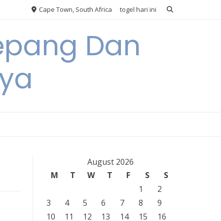
Cape Town, South Africa
togel hari ini
Jepang Dan
nya
August 2026
M
T
W
T
F
S
S
1
2
3
4
5
6
7
8
9
10
11
12
13
14
15
16