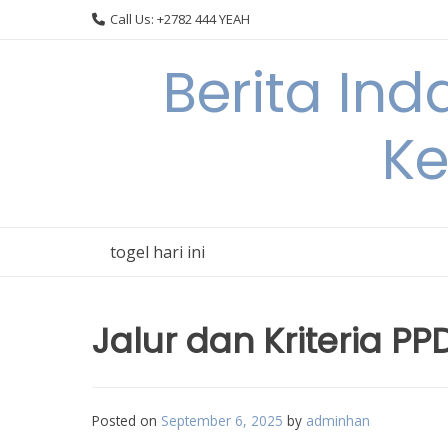
Skip
Call Us: +2782 444 YEAH
to
content
Berita In
Ke
togel hari ini
Jalur dan Kriteria P
Posted on
September 6, 2025
by
adminhan