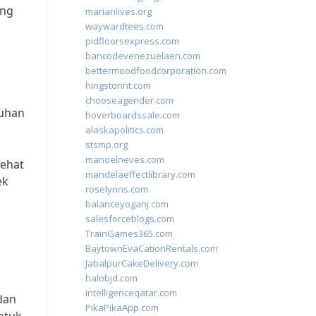
ing
marianlives.org
waywardtees.com
pidfloorsexpress.com
bancodevenezuelaen.com
bettermoodfoodcorporation.com
hingstonnt.com
chooseagender.com
tuhan
hoverboardssale.com
alaskapolitics.com
stsmp.org
manoelneves.com
sehat
mandelaeffectlibrary.com
ek
roselynns.com
balanceyoganj.com
salesforceblogs.com
TrainGames365.com
BaytownEvaCationRentals.com
JabalpurCakeDelivery.com
halobjd.com
intelligenceqatar.com
dan
PikaPikaApp.com