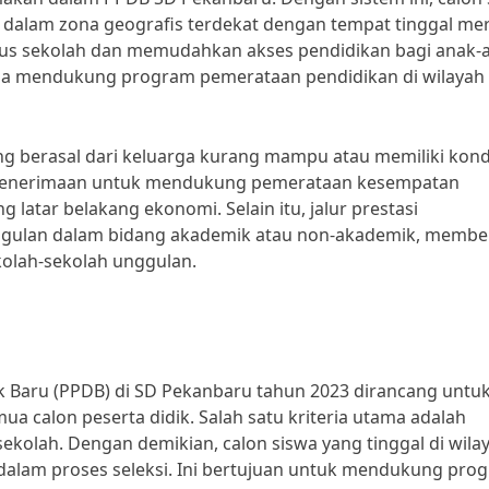
 dalam zona geografis terdekat dengan tempat tinggal me
tus sekolah dan memudahkan akses pendidikan bagi anak-
si juga mendukung program pemerataan pendidikan di wilayah
ang berasal dari keluarga kurang mampu atau memiliki kond
am penerimaan untuk mendukung pemerataan kesempatan
atar belakang ekonomi. Selain itu, jalur prestasi
nggulan dalam bidang akademik atau non-akademik, membe
kolah-sekolah unggulan.
ik Baru (PPDB) di SD Pekanbaru tahun 2023 dirancang untu
 calon peserta didik. Salah satu kriteria utama adalah
 sekolah. Dengan demikian, calon siswa yang tinggal di wila
dalam proses seleksi. Ini bertujuan untuk mendukung pro