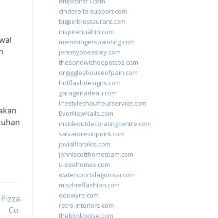
empconst1.com
cinderella-support.com
bigpinkrestaurant.com
inspirehuahin.com
wal
memmingerspainting.com
n
jeremypbeasley.com
thesandwichdepotcos.com
drgiggleshouseofpain.com
hotflashdesigns.com
garagenadeau.com
lifestylechauffeurservice.com
akan
EverNewNails.com
utuhan
insideoutdecoratingcentre.com
salvatoresinpoint.com
jovialfloralco.com
johnlscotthometeam.com
u-seehomes.com
watersportslagonissi.com
mischieffashion.com
eduwyre.com
 Pizza
retro-interiors.com
Co.
theblvd-boise.com