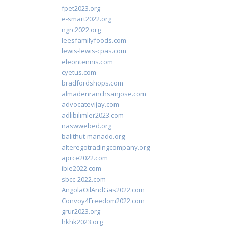
fpet2023.org
e-smart2022.org
ngrc2022.org
leesfamilyfoods.com
lewis-lewis-cpas.com
eleontennis.com
cyetus.com
bradfordshops.com
almadenranchsanjose.com
advocatevijay.com
adlibilimler2023.com
naswwebed.org
balithut-manado.org
alteregotradingcompany.org
aprce2022.com
ibie2022.com
sbcc-2022.com
AngolaOilAndGas2022.com
Convoy4Freedom2022.com
grur2023.org
hkhk2023.org