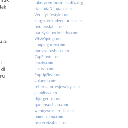
ntuk
takecareofbusinessdfw.org
dak
HamadaOfJapan.com
VersifyLifestyle.com
kingscreekadventures.com
antaeuslabs.com
purelycleanchemdry.com
WishOping.com
suai
shoplegacee.com
bonvivantshop.com
CupPlante.com
i
mpzin.com
 di
stcreal.com
PopUpFlea.com
aru
valueml.com
rebeccatorresjewelry.com
jmpbliss.com
drjorgerico.com
queensushipa.com
wendyweimerdds.com
ameri-camp.com
hrsreceivables.com