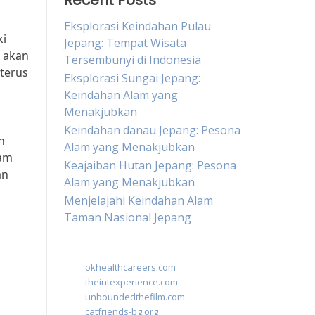
Recent Posts
Eksplorasi Keindahan Pulau
ki
Jepang: Tempat Wisata
, akan
Tersembunyi di Indonesia
terus
Eksplorasi Sungai Jepang:
Keindahan Alam yang
Menakjubkan
Keindahan danau Jepang: Pesona
n
Alam yang Menakjubkan
lam
Keajaiban Hutan Jepang: Pesona
an
Alam yang Menakjubkan
Menjelajahi Keindahan Alam
Taman Nasional Jepang
okhealthcareers.com
theintexperience.com
g
unboundedthefilm.com
catfriends-bg.org