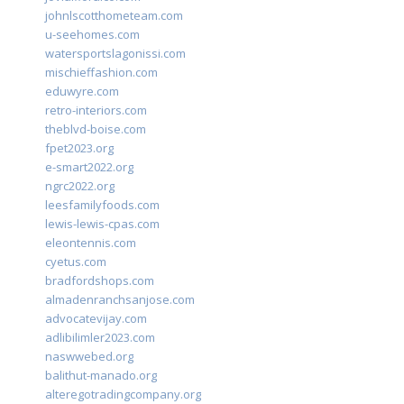
johnlscotthometeam.com
u-seehomes.com
watersportslagonissi.com
mischieffashion.com
eduwyre.com
retro-interiors.com
theblvd-boise.com
fpet2023.org
e-smart2022.org
ngrc2022.org
leesfamilyfoods.com
lewis-lewis-cpas.com
eleontennis.com
cyetus.com
bradfordshops.com
almadenranchsanjose.com
advocatevijay.com
adlibilimler2023.com
naswwebed.org
balithut-manado.org
alteregotradingcompany.org