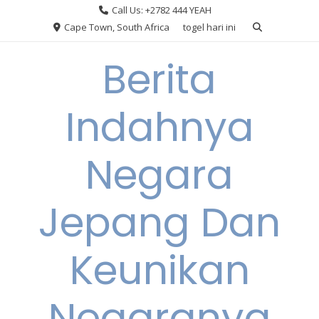
Skip
Call Us: +2782 444 YEAH
to
Cape Town, South Africa
togel hari ini
content
Berita
Indahnya
Negara
Jepang Dan
Keunikan
Negaranya