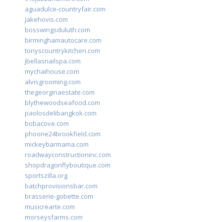
aguadulce-countryfair.com
jakehovis.com
bosswingsduluth.com
birminghamautocare.com
tonyscountrykitchen.com
jbellasnailspa.com
mychaihouse.com
alvisgrooming.com
thegeorginaestate.com
blythewoodseafood.com
paolosdelibangkok.com
bobacove.com
phoone24brookfield.com
mickeybarmama.com
roadwayconstructioninc.com
shopdragonflyboutique.com
sportszilla.org
batchprovisionsbar.com
brasserie-gobette.com
musicrearte.com
morseysfarms.com