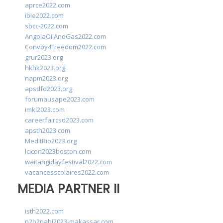
aprce2022.com
ibie2022.com
sbcc-2022.com
AngolaOilAndGas2022.com
Convoy4Freedom2022.com
grur2023.org
hkhk2023.org
napm2023.org
apsdfd2023.org
forumausape2023.com
imkl2023.com
careerfaircsd2023.com
apsth2023.com
MedItRio2023.org
lcicon2023boston.com
waitangidayfestival2022.com
vacancesscolaires2022.com
MEDIA PARTNER II
isth2022.com
p2b2pabi2023-makassar.com