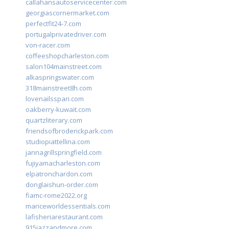
callahansautoservicecenter.com
georgiascornermarket.com
perfectfit24-7.com
portugalprivatedriver.com
von-racer.com
coffeeshopcharleston.com
salon104mainstreet.com
alkaspringswater.com
318mainstreet8h.com
lovenailsspari.com
oakberry-kuwait.com
quartzliterary.com
friendsofbroderickpark.com
studiopiattellina.com
jannagrillspringfield.com
fujiyamacharleston.com
elpatronchardon.com
donglaishun-order.com
fiamc-rome2022.org
mariceworldessentials.com
lafisheriarestaurant.com
915jazzandmore.com