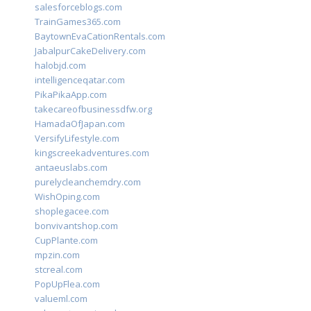
salesforceblogs.com
TrainGames365.com
BaytownEvaCationRentals.com
JabalpurCakeDelivery.com
halobjd.com
intelligenceqatar.com
PikaPikaApp.com
takecareofbusinessdfw.org
HamadaOfJapan.com
VersifyLifestyle.com
kingscreekadventures.com
antaeuslabs.com
purelycleanchemdry.com
WishOping.com
shoplegacee.com
bonvivantshop.com
CupPlante.com
mpzin.com
stcreal.com
PopUpFlea.com
valueml.com