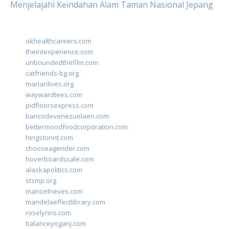
Menjelajahi Keindahan Alam Taman Nasional Jepang
okhealthcareers.com
theintexperience.com
unboundedthefilm.com
catfriends-bg.org
marianlives.org
waywardtees.com
pidfloorsexpress.com
bancodevenezuelaen.com
bettermoodfoodcorporation.com
hingstonnt.com
chooseagender.com
hoverboardssale.com
alaskapolitics.com
stsmp.org
manoelneves.com
mandelaeffectlibrary.com
roselynns.com
balanceyoganj.com