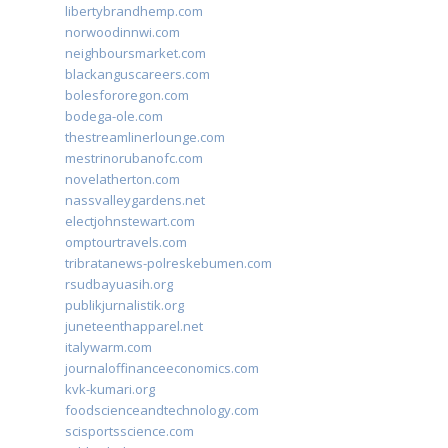
libertybrandhemp.com
norwoodinnwi.com
neighboursmarket.com
blackanguscareers.com
bolesfororegon.com
bodega-ole.com
thestreamlinerlounge.com
mestrinorubanofc.com
novelatherton.com
nassvalleygardens.net
electjohnstewart.com
omptourtravels.com
tribratanews-polreskebumen.com
rsudbayuasih.org
publikjurnalistik.org
juneteenthapparel.net
italywarm.com
journaloffinanceeconomics.com
kvk-kumari.org
foodscienceandtechnology.com
scisportsscience.com