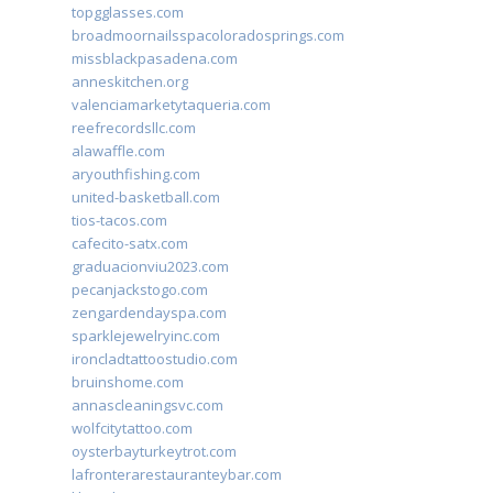
topgglasses.com
broadmoornailsspacoloradosprings.com
missblackpasadena.com
anneskitchen.org
valenciamarketytaqueria.com
reefrecordsllc.com
alawaffle.com
aryouthfishing.com
united-basketball.com
tios-tacos.com
cafecito-satx.com
graduacionviu2023.com
pecanjackstogo.com
zengardendayspa.com
sparklejewelryinc.com
ironcladtattoostudio.com
bruinshome.com
annascleaningsvc.com
wolfcitytattoo.com
oysterbayturkeytrot.com
lafronterarestauranteybar.com