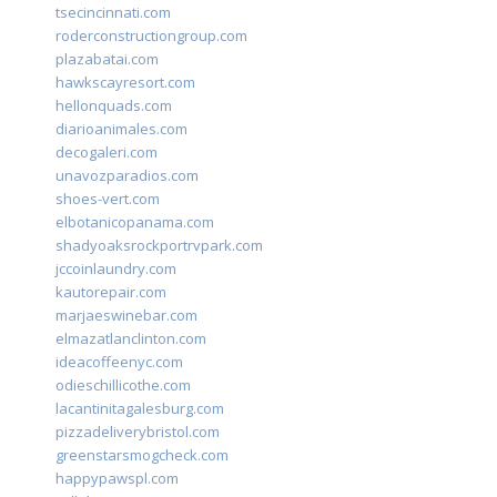
tsecincinnati.com
roderconstructiongroup.com
plazabatai.com
hawkscayresort.com
hellonquads.com
diarioanimales.com
decogaleri.com
unavozparadios.com
shoes-vert.com
elbotanicopanama.com
shadyoaksrockportrvpark.com
jccoinlaundry.com
kautorepair.com
marjaeswinebar.com
elmazatlanclinton.com
ideacoffeenyc.com
odieschillicothe.com
lacantinitagalesburg.com
pizzadeliverybristol.com
greenstarsmogcheck.com
happypawspl.com