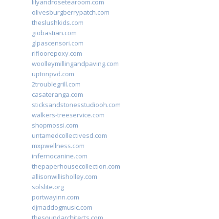
lilyandrosetearoom.com
olivesburgberrypatch.com
theslushkids.com
giobastian.com
glpascensori.com
rifloorepoxy.com
woolleymillingandpaving.com
uptonpvd.com
2troublegrill.com
casateranga.com
sticksandstonesstudiooh.com
walkers-treeservice.com
shopmossi.com
untamedcollectivesd.com
mxpwellness.com
infernocanine.com
thepaperhousecollection.com
allisonwillisholley.com
solslite.org
portwayinn.com
djmaddogmusic.com
thesoundarchitects.com