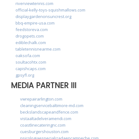
riverviewtennis.com
official-kelly-toys-squishmallows.com
displaygardenonsuncrest.org
bbq-empire-usa.com
feedstoreva.com
drogopets.com
ediblechalk.com
tabletennisnearme.com
oaksofa.com
soultacohtx.com
capishcaps.com
gpsyfl.org
MEDIA PARTNER III
vwrepairarlington.com
cleaningservicebaltimore-md.com
beckslandscapeandfence.com
vistaaltadelveramendi.com
coastlinecateringnc.com
cuesburgershouston.com
psicologiaespecializadaencampeche.com