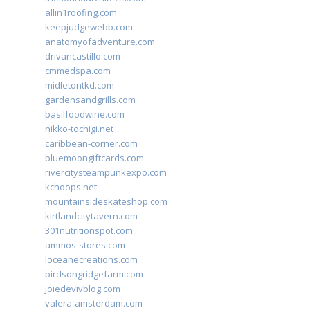
allin1roofing.com
keepjudgewebb.com
anatomyofadventure.com
drivancastillo.com
cmmedspa.com
midletontkd.com
gardensandgrills.com
basilfoodwine.com
nikko-tochigi.net
caribbean-corner.com
bluemoongiftcards.com
rivercitysteampunkexpo.com
kchoops.net
mountainsideskateshop.com
kirtlandcitytavern.com
301nutritionspot.com
ammos-stores.com
loceanecreations.com
birdsongridgefarm.com
joiedevivblog.com
valera-amsterdam.com