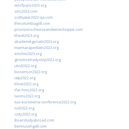
wocfparis2023.org
sinc2023.com
scdlqatar2022-qa.com
thecolumbiagrill.com
provisionscheeseandwineshoppe.com
khedi2023.org
akademikgeriatri2023.org
marmarapediatri2023.org
emchie2023.org
girisimselradyoloji2022.org
utcd2022.org
biosensor2022.org
ialp2022.org
klivet2022.org
ifac-hms2022.org
taoms2022.org
iias-euromena-conference2022.org
ivd2022.org
csity2022.org
ibsarstudyabroad.com
bennusehgall.com