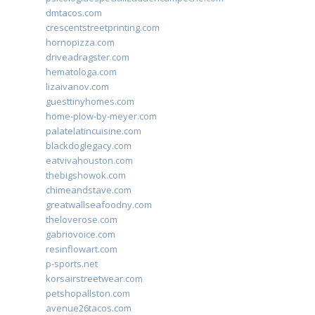
dmtacos.com
crescentstreetprinting.com
hornopizza.com
driveadragster.com
hematologa.com
lizaivanov.com
guesttinyhomes.com
home-plow-by-meyer.com
palatelatincuisine.com
blackdoglegacy.com
eatvivahouston.com
thebigshowok.com
chimeandstave.com
greatwallseafoodny.com
theloverose.com
gabriovoice.com
resinflowart.com
p-sports.net
korsairstreetwear.com
petshopallston.com
avenue26tacos.com