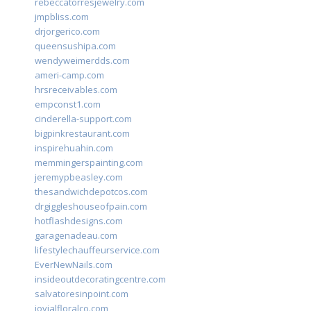
rebeccatorresjewelry.com
jmpbliss.com
drjorgerico.com
queensushipa.com
wendyweimerdds.com
ameri-camp.com
hrsreceivables.com
empconst1.com
cinderella-support.com
bigpinkrestaurant.com
inspirehuahin.com
memmingerspainting.com
jeremypbeasley.com
thesandwichdepotcos.com
drgiggleshouseofpain.com
hotflashdesigns.com
garagenadeau.com
lifestylechauffeurservice.com
EverNewNails.com
insideoutdecoratingcentre.com
salvatoresinpoint.com
jovialfloralco.com