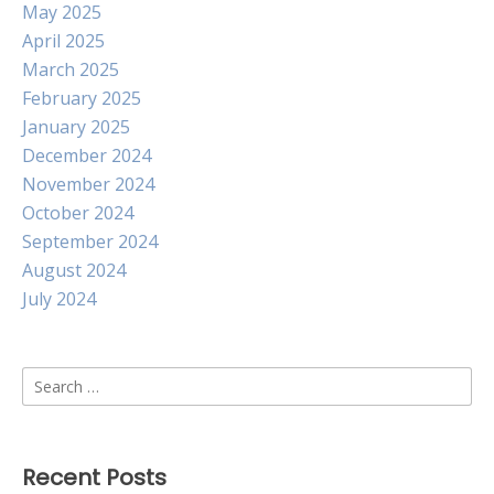
May 2025
April 2025
March 2025
February 2025
January 2025
December 2024
November 2024
October 2024
September 2024
August 2024
July 2024
Search
for:
Recent Posts