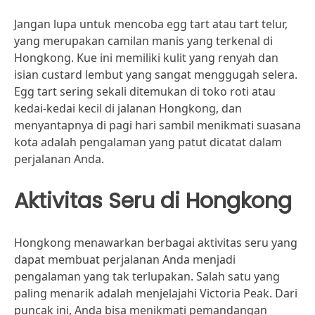
Jangan lupa untuk mencoba egg tart atau tart telur,
yang merupakan camilan manis yang terkenal di
Hongkong. Kue ini memiliki kulit yang renyah dan
isian custard lembut yang sangat menggugah selera.
Egg tart sering sekali ditemukan di toko roti atau
kedai-kedai kecil di jalanan Hongkong, dan
menyantapnya di pagi hari sambil menikmati suasana
kota adalah pengalaman yang patut dicatat dalam
perjalanan Anda.
Aktivitas Seru di Hongkong
Hongkong menawarkan berbagai aktivitas seru yang
dapat membuat perjalanan Anda menjadi
pengalaman yang tak terlupakan. Salah satu yang
paling menarik adalah menjelajahi Victoria Peak. Dari
puncak ini, Anda bisa menikmati pemandangan