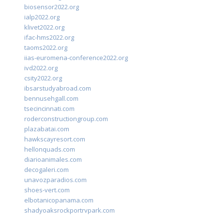
biosensor2022.org
ialp2022.org
klivet2022.org
ifac-hms2022.org
taoms2022.org
iias-euromena-conference2022.org
ivd2022.org
csity2022.org
ibsarstudyabroad.com
bennusehgall.com
tsecincinnati.com
roderconstructiongroup.com
plazabatai.com
hawkscayresort.com
hellonquads.com
diarioanimales.com
decogaleri.com
unavozparadios.com
shoes-vert.com
elbotanicopanama.com
shadyoaksrockportrvpark.com