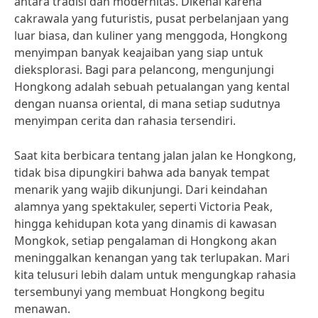
antara tradisi dan modernitas. Dikenal karena
cakrawala yang futuristis, pusat perbelanjaan yang
luar biasa, dan kuliner yang menggoda, Hongkong
menyimpan banyak keajaiban yang siap untuk
dieksplorasi. Bagi para pelancong, mengunjungi
Hongkong adalah sebuah petualangan yang kental
dengan nuansa oriental, di mana setiap sudutnya
menyimpan cerita dan rahasia tersendiri.
Saat kita berbicara tentang jalan jalan ke Hongkong,
tidak bisa dipungkiri bahwa ada banyak tempat
menarik yang wajib dikunjungi. Dari keindahan
alamnya yang spektakuler, seperti Victoria Peak,
hingga kehidupan kota yang dinamis di kawasan
Mongkok, setiap pengalaman di Hongkong akan
meninggalkan kenangan yang tak terlupakan. Mari
kita telusuri lebih dalam untuk mengungkap rahasia
tersembunyi yang membuat Hongkong begitu
menawan.