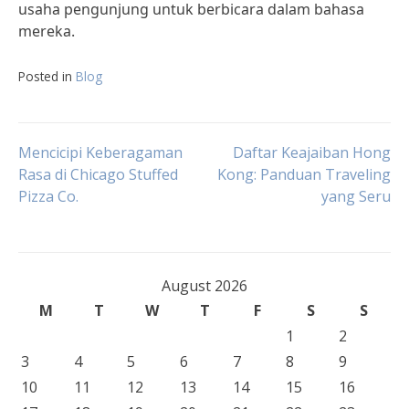
usaha pengunjung untuk berbicara dalam bahasa
mereka.
Posted in
Blog
Post
Mencicipi Keberagaman
Daftar Keajaiban Hong
Rasa di Chicago Stuffed
Kong: Panduan Traveling
Pizza Co.
yang Seru
navigation
August 2026
M
T
W
T
F
S
S
1
2
3
4
5
6
7
8
9
10
11
12
13
14
15
16