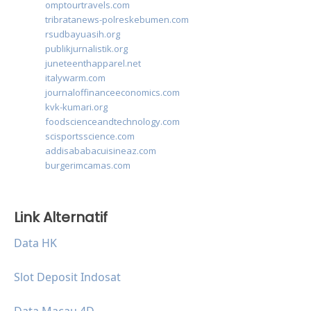
omptourtravels.com
tribratanews-polreskebumen.com
rsudbayuasih.org
publikjurnalistik.org
juneteenthapparel.net
italywarm.com
journaloffinanceeconomics.com
kvk-kumari.org
foodscienceandtechnology.com
scisportsscience.com
addisababacuisineaz.com
burgerimcamas.com
Link Alternatif
Data HK
Slot Deposit Indosat