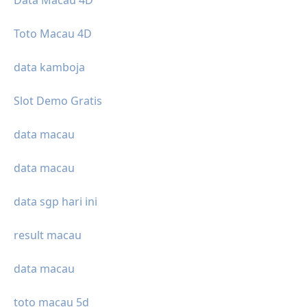
Data Macau 4D
Toto Macau 4D
data kamboja
Slot Demo Gratis
data macau
data macau
data sgp hari ini
result macau
data macau
toto macau 5d