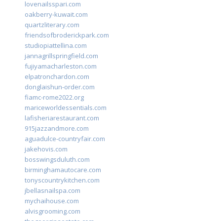
lovenailsspari.com
oakberry-kuwait.com
quartzliterary.com
friendsofbroderickpark.com
studiopiattellina.com
jannagrillspringfield.com
fujiyamacharleston.com
elpatronchardon.com
donglaishun-order.com
fiamc-rome2022.org
mariceworldessentials.com
lafisheriarestaurant.com
915jazzandmore.com
aguadulce-countryfair.com
jakehovis.com
bosswingsduluth.com
birminghamautocare.com
tonyscountrykitchen.com
jbellasnailspa.com
mychaihouse.com
alvisgrooming.com