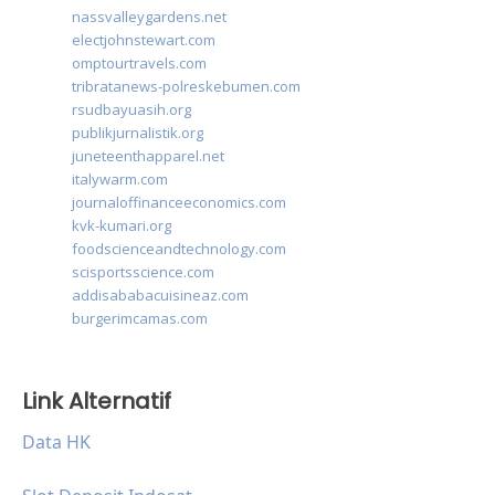
nassvalleygardens.net
electjohnstewart.com
omptourtravels.com
tribratanews-polreskebumen.com
rsudbayuasih.org
publikjurnalistik.org
juneteenthapparel.net
italywarm.com
journaloffinanceeconomics.com
kvk-kumari.org
foodscienceandtechnology.com
scisportsscience.com
addisababacuisineaz.com
burgerimcamas.com
Link Alternatif
Data HK