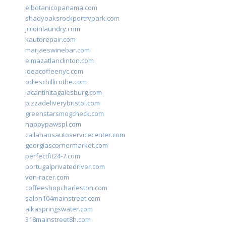
elbotanicopanama.com
shadyoaksrockportrvpark.com
jccoinlaundry.com
kautorepair.com
marjaeswinebar.com
elmazatlanclinton.com
ideacoffeenyc.com
odieschillicothe.com
lacantinitagalesburg.com
pizzadeliverybristol.com
greenstarsmogcheck.com
happypawspl.com
callahansautoservicecenter.com
georgiascornermarket.com
perfectfit24-7.com
portugalprivatedriver.com
von-racer.com
coffeeshopcharleston.com
salon104mainstreet.com
alkaspringswater.com
318mainstreet8h.com