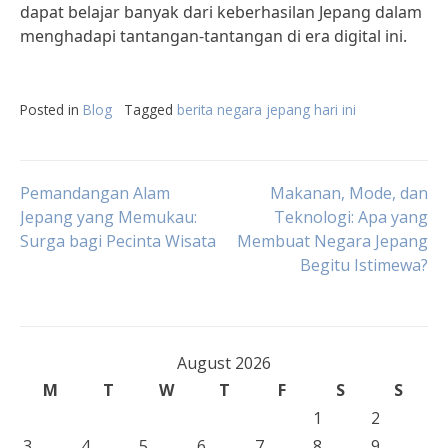
dapat belajar banyak dari keberhasilan Jepang dalam
menghadapi tantangan-tantangan di era digital ini.
Posted in
Blog
Tagged
berita negara jepang hari ini
Post
Pemandangan Alam
Makanan, Mode, dan
Jepang yang Memukau:
Teknologi: Apa yang
Surga bagi Pecinta Wisata
Membuat Negara Jepang
navigation
Begitu Istimewa?
August 2026
M
T
W
T
F
S
S
1
2
3
4
5
6
7
8
9