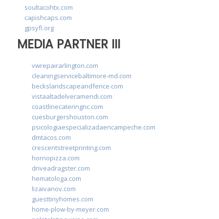
soultacohtx.com
capishcaps.com
gpsyfl.org
MEDIA PARTNER III
vwrepairarlington.com
cleaningservicebaltimore-md.com
beckslandscapeandfence.com
vistaaltadelveramendi.com
coastlinecateringnc.com
cuesburgershouston.com
psicologiaespecializadaencampeche.com
dmtacos.com
crescentstreetprinting.com
hornopizza.com
driveadragster.com
hematologa.com
lizaivanov.com
guesttinyhomes.com
home-plow-by-meyer.com