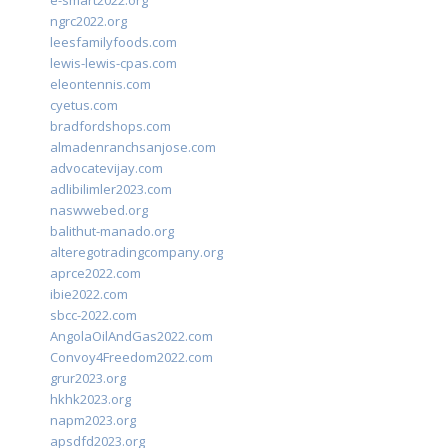
e-smart2022.org
ngrc2022.org
leesfamilyfoods.com
lewis-lewis-cpas.com
eleontennis.com
cyetus.com
bradfordshops.com
almadenranchsanjose.com
advocatevijay.com
adlibilimler2023.com
naswwebed.org
balithut-manado.org
alteregotradingcompany.org
aprce2022.com
ibie2022.com
sbcc-2022.com
AngolaOilAndGas2022.com
Convoy4Freedom2022.com
grur2023.org
hkhk2023.org
napm2023.org
apsdfd2023.org