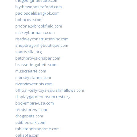
thegeorginaestate.com
blythewoodseafood.com
paolosdelibangkok.com
bobacove.com
phoone24brookfield.com
mickeybarmama.com
roadwayconstructioninc.com
shopdragonflyboutique.com
sportszilla.org
batchprovisionsbar.com
brasserie-gobette.com
musicrearte.com
morseysfarms.com
riverviewtennis.com
official-kelly-toys-squishmallows.com
displaygardenonsuncrest.org
bbq-empire-usa.com
feedstoreva.com
drogopets.com
ediblechalk.com
tabletennisnearme.com
oaksofa.com