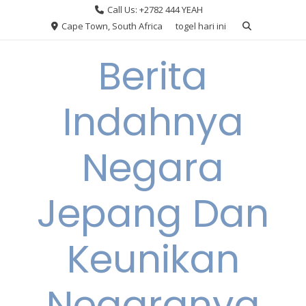
Skip
Call Us: +2782 444 YEAH
to
Cape Town, South Africa
togel hari ini
content
Berita
Indahnya
Negara
Jepang Dan
Keunikan
Negaranya