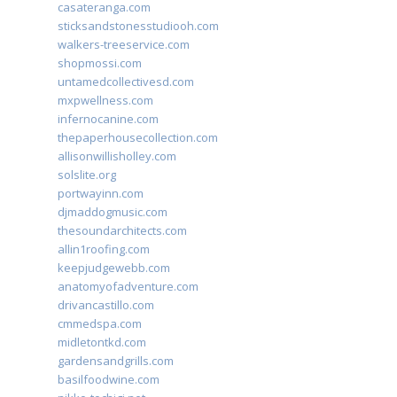
casateranga.com
sticksandstonesstudiooh.com
walkers-treeservice.com
shopmossi.com
untamedcollectivesd.com
mxpwellness.com
infernocanine.com
thepaperhousecollection.com
allisonwillisholley.com
solslite.org
portwayinn.com
djmaddogmusic.com
thesoundarchitects.com
allin1roofing.com
keepjudgewebb.com
anatomyofadventure.com
drivancastillo.com
cmmedspa.com
midletontkd.com
gardensandgrills.com
basilfoodwine.com