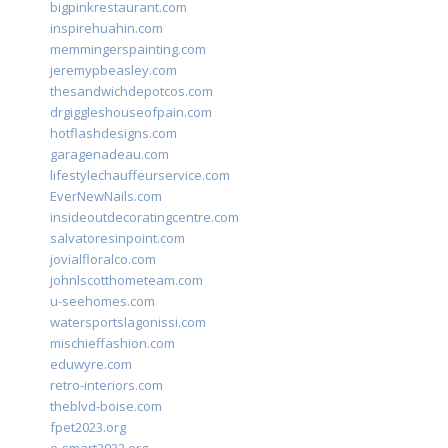
bigpinkrestaurant.com
inspirehuahin.com
memmingerspainting.com
jeremypbeasley.com
thesandwichdepotcos.com
drgiggleshouseofpain.com
hotflashdesigns.com
garagenadeau.com
lifestylechauffeurservice.com
EverNewNails.com
insideoutdecoratingcentre.com
salvatoresinpoint.com
jovialfloralco.com
johnlscotthometeam.com
u-seehomes.com
watersportslagonissi.com
mischieffashion.com
eduwyre.com
retro-interiors.com
theblvd-boise.com
fpet2023.org