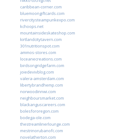
nikko-tochigi.net
caribbean-corner.com
bluemoongiftcards.com
rivercitysteampunkexpo.com
kchoops.net
mountainsideskateshop.com
kirtlandcitytavern.com
301nutritionspot.com
ammos-stores.com
loceanecreations.com
birdsongridgefarm.com
joiedevivblog.com
valera-amsterdam.com
libertybrandhemp.com
norwoodinnwi.com
neighboursmarket.com
blackanguscareers.com
bolesfororegon.com
bodega-ole.com
thestreamlinerlounge.com
mestrinorubanofc.com
novelatherton.com