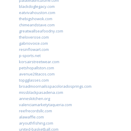
palatelatincuisine.com
blackdoglegacy.com
eatvivahouston.com
thebigshowok.com
chimeandstave.com
greatwallseafoodny.com
theloverose.com
gabriovoice.com
resinflowart.com
p-sports.net
korsairstreetwear.com
petshopallston.com
avenue26tacos.com
topgglasses.com
broadmoornailsspacoloradosprings.com
missblackpasadena.com
anneskitchen.org
valenciamarketytaqueria.com
reefrecordsllc.com
alawaffle.com
aryouthfishing.com
united-basketball.com