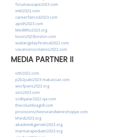
forumausape2023.com
imkl2023.com
careerfaircsd2023.com
apsth2023.com
MedItRio2023.org
lcicon2023boston.com
waitangidayfestival2022.com
vacancesscolaires2022.com
MEDIA PARTNER II
isth2022.com
p2b2pabi2023-makassar.com
wocfparis2023.org
sinc2023.com
scdlqatar2022-qa.com
thecolumbiagrill.com
provisionscheeseandwineshoppe.com
khedi2023.org
akademikgeriatri2023.org
marmarapediatri2023.org