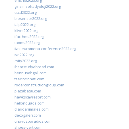
emchie2023.org
girisimselradyoloji2022.org
utcd2022.org
biosensor2022.org
ialp2022.org
klivet2022.org
ifac-hms2022.org
taoms2022.org
iias-euromena-conference2022.org
ivd2022.org
csity2022.org
ibsarstudyabroad.com
bennusehgall.com
tsecincinnati.com
roderconstructiongroup.com
plazabatai.com
hawkscayresort.com
hellonquads.com
diarioanimales.com
decogaleri.com
unavozparadios.com
shoes-vert.com