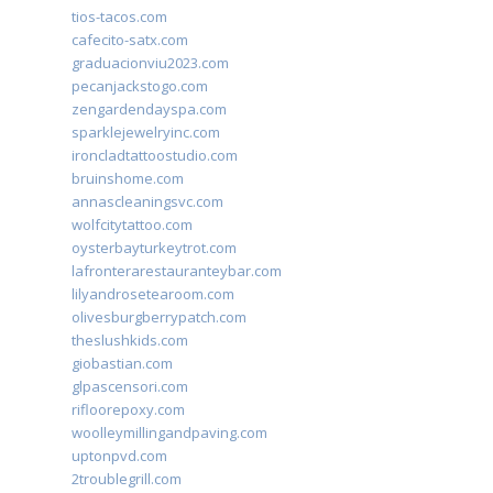
tios-tacos.com
cafecito-satx.com
graduacionviu2023.com
pecanjackstogo.com
zengardendayspa.com
sparklejewelryinc.com
ironcladtattoostudio.com
bruinshome.com
annascleaningsvc.com
wolfcitytattoo.com
oysterbayturkeytrot.com
lafronterarestauranteybar.com
lilyandrosetearoom.com
olivesburgberrypatch.com
theslushkids.com
giobastian.com
glpascensori.com
rifloorepoxy.com
woolleymillingandpaving.com
uptonpvd.com
2troublegrill.com