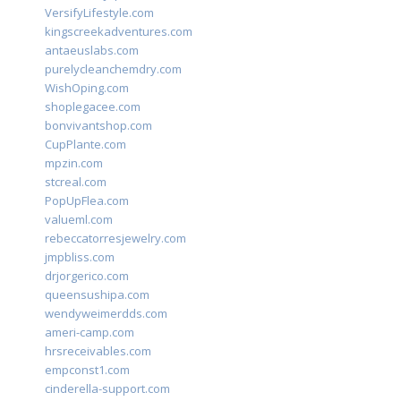
VersifyLifestyle.com
kingscreekadventures.com
antaeuslabs.com
purelycleanchemdry.com
WishOping.com
shoplegacee.com
bonvivantshop.com
CupPlante.com
mpzin.com
stcreal.com
PopUpFlea.com
valueml.com
rebeccatorresjewelry.com
jmpbliss.com
drjorgerico.com
queensushipa.com
wendyweimerdds.com
ameri-camp.com
hrsreceivables.com
empconst1.com
cinderella-support.com