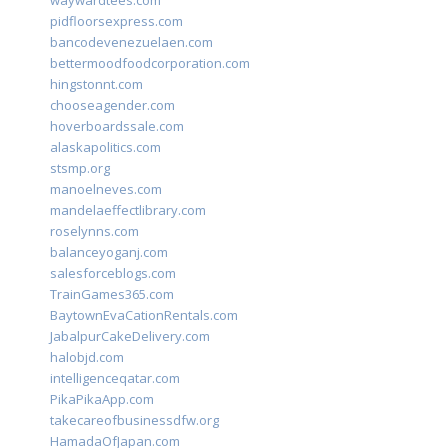
waywardtees.com
pidfloorsexpress.com
bancodevenezuelaen.com
bettermoodfoodcorporation.com
hingstonnt.com
chooseagender.com
hoverboardssale.com
alaskapolitics.com
stsmp.org
manoelneves.com
mandelaeffectlibrary.com
roselynns.com
balanceyoganj.com
salesforceblogs.com
TrainGames365.com
BaytownEvaCationRentals.com
JabalpurCakeDelivery.com
halobjd.com
intelligenceqatar.com
PikaPikaApp.com
takecareofbusinessdfw.org
HamadaOfJapan.com