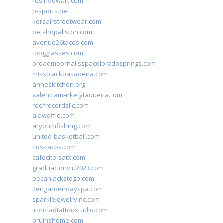
resinflowart.com
p-sports.net
korsairstreetwear.com
petshopallston.com
avenue26tacos.com
topgglasses.com
broadmoornailsspacoloradosprings.com
missblackpasadena.com
anneskitchen.org
valenciamarketytaqueria.com
reefrecordsllc.com
alawaffle.com
aryouthfishing.com
united-basketball.com
tios-tacos.com
cafecito-satx.com
graduacionviu2023.com
pecanjackstogo.com
zengardendayspa.com
sparklejewelryinc.com
ironcladtattoostudio.com
bruinshome.com