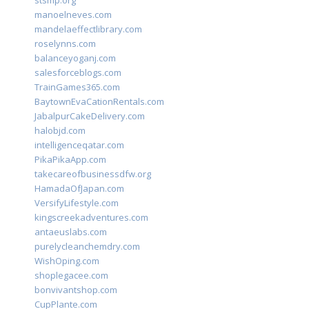
stsmp.org
manoelneves.com
mandelaeffectlibrary.com
roselynns.com
balanceyoganj.com
salesforceblogs.com
TrainGames365.com
BaytownEvaCationRentals.com
JabalpurCakeDelivery.com
halobjd.com
intelligenceqatar.com
PikaPikaApp.com
takecareofbusinessdfw.org
HamadaOfJapan.com
VersifyLifestyle.com
kingscreekadventures.com
antaeuslabs.com
purelycleanchemdry.com
WishOping.com
shoplegacee.com
bonvivantshop.com
CupPlante.com