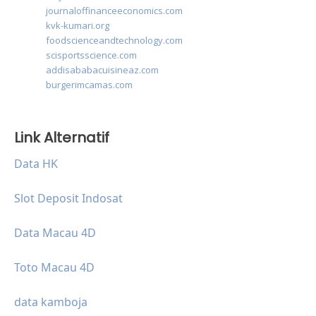
journaloffinanceeconomics.com
kvk-kumari.org
foodscienceandtechnology.com
scisportsscience.com
addisababacuisineaz.com
burgerimcamas.com
Link Alternatif
Data HK
Slot Deposit Indosat
Data Macau 4D
Toto Macau 4D
data kamboja