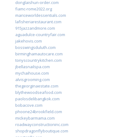
donglaishun-order.com
fiamc-rome2022.org
mariceworldessentials.com
lafisheriarestaurant.com
915jazzandmore.com
aguadulce-countryfair.com
jakehovis.com
bosswingsduluth.com
birminghamautocare.com
tonyscountrykitchen.com
jbellasnailspa.com
mychaihouse.com
alvisgrooming.com
thegeorginaestate.com
blythewoodseafood.com
paolosdelibangkok.com
bobacove.com
phoone24brookfield.com
mickeybarmama.com
roadwayconstructioninc.com
shopdragonflyboutique.com