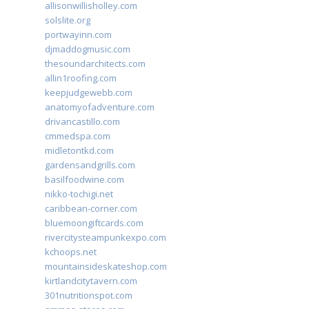
allisonwillisholley.com
solslite.org
portwayinn.com
djmaddogmusic.com
thesoundarchitects.com
allin1roofing.com
keepjudgewebb.com
anatomyofadventure.com
drivancastillo.com
cmmedspa.com
midletontkd.com
gardensandgrills.com
basilfoodwine.com
nikko-tochigi.net
caribbean-corner.com
bluemoongiftcards.com
rivercitysteampunkexpo.com
kchoops.net
mountainsideskateshop.com
kirtlandcitytavern.com
301nutritionspot.com