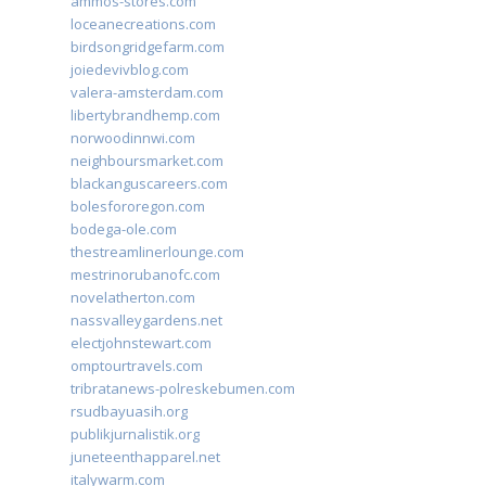
ammos-stores.com
loceanecreations.com
birdsongridgefarm.com
joiedevivblog.com
valera-amsterdam.com
libertybrandhemp.com
norwoodinnwi.com
neighboursmarket.com
blackanguscareers.com
bolesfororegon.com
bodega-ole.com
thestreamlinerlounge.com
mestrinorubanofc.com
novelatherton.com
nassvalleygardens.net
electjohnstewart.com
omptourtravels.com
tribratanews-polreskebumen.com
rsudbayuasih.org
publikjurnalistik.org
juneteenthapparel.net
italywarm.com