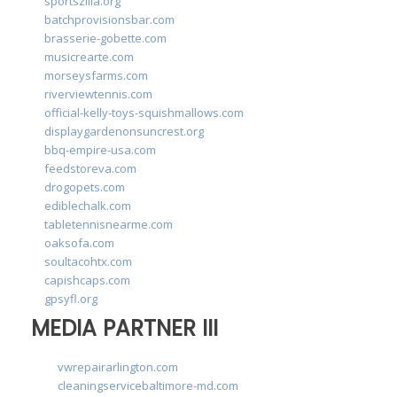
sportszilla.org
batchprovisionsbar.com
brasserie-gobette.com
musicrearte.com
morseysfarms.com
riverviewtennis.com
official-kelly-toys-squishmallows.com
displaygardenonsuncrest.org
bbq-empire-usa.com
feedstoreva.com
drogopets.com
ediblechalk.com
tabletennisnearme.com
oaksofa.com
soultacohtx.com
capishcaps.com
gpsyfl.org
MEDIA PARTNER III
vwrepairarlington.com
cleaningservicebaltimore-md.com