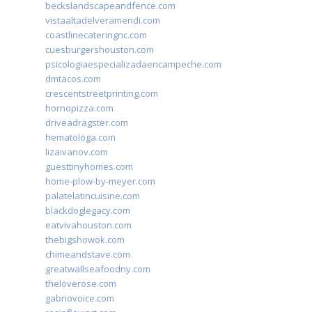
beckslandscapeandfence.com
vistaaltadelveramendi.com
coastlinecateringnc.com
cuesburgershouston.com
psicologiaespecializadaencampeche.com
dmtacos.com
crescentstreetprinting.com
hornopizza.com
driveadragster.com
hematologa.com
lizaivanov.com
guesttinyhomes.com
home-plow-by-meyer.com
palatelatincuisine.com
blackdoglegacy.com
eatvivahouston.com
thebigshowok.com
chimeandstave.com
greatwallseafoodny.com
theloverose.com
gabriovoice.com