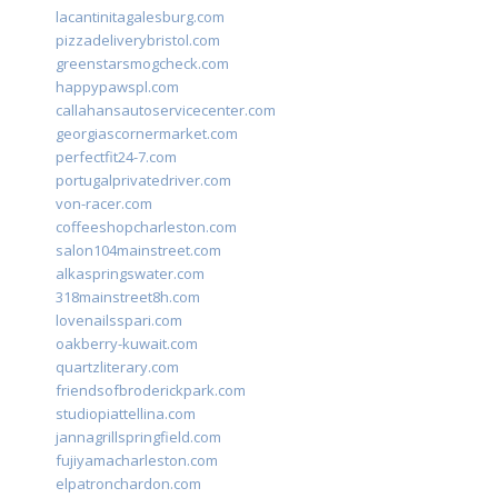
lacantinitagalesburg.com
pizzadeliverybristol.com
greenstarsmogcheck.com
happypawspl.com
callahansautoservicecenter.com
georgiascornermarket.com
perfectfit24-7.com
portugalprivatedriver.com
von-racer.com
coffeeshopcharleston.com
salon104mainstreet.com
alkaspringswater.com
318mainstreet8h.com
lovenailsspari.com
oakberry-kuwait.com
quartzliterary.com
friendsofbroderickpark.com
studiopiattellina.com
jannagrillspringfield.com
fujiyamacharleston.com
elpatronchardon.com