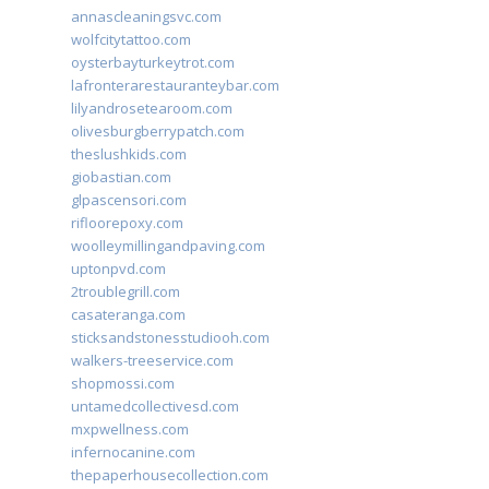
annascleaningsvc.com
wolfcitytattoo.com
oysterbayturkeytrot.com
lafronterarestauranteybar.com
lilyandrosetearoom.com
olivesburgberrypatch.com
theslushkids.com
giobastian.com
glpascensori.com
rifloorepoxy.com
woolleymillingandpaving.com
uptonpvd.com
2troublegrill.com
casateranga.com
sticksandstonesstudiooh.com
walkers-treeservice.com
shopmossi.com
untamedcollectivesd.com
mxpwellness.com
infernocanine.com
thepaperhousecollection.com