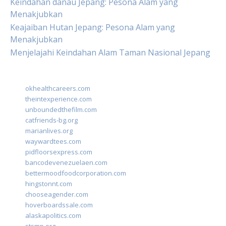
Keindahan danau Jepang: Pesona Alam yang
Menakjubkan
Keajaiban Hutan Jepang: Pesona Alam yang
Menakjubkan
Menjelajahi Keindahan Alam Taman Nasional Jepang
okhealthcareers.com
theintexperience.com
unboundedthefilm.com
catfriends-bg.org
marianlives.org
waywardtees.com
pidfloorsexpress.com
bancodevenezuelaen.com
bettermoodfoodcorporation.com
hingstonnt.com
chooseagender.com
hoverboardssale.com
alaskapolitics.com