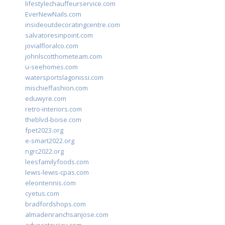
lifestylechauffeurservice.com
EverNewNails.com
insideoutdecoratingcentre.com
salvatoresinpoint.com
jovialfloralco.com
johnlscotthometeam.com
u-seehomes.com
watersportslagonissi.com
mischieffashion.com
eduwyre.com
retro-interiors.com
theblvd-boise.com
fpet2023.org
e-smart2022.org
ngrc2022.org
leesfamilyfoods.com
lewis-lewis-cpas.com
eleontennis.com
cyetus.com
bradfordshops.com
almadenranchsanjose.com