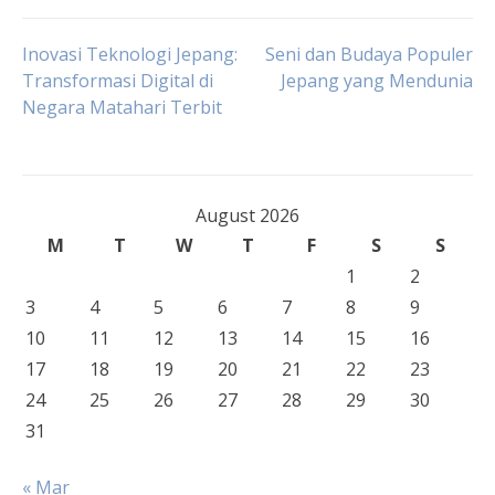
Post
Inovasi Teknologi Jepang:
Seni dan Budaya Populer
Transformasi Digital di
Jepang yang Mendunia
Negara Matahari Terbit
navigation
August 2026
M
T
W
T
F
S
S
1
2
3
4
5
6
7
8
9
10
11
12
13
14
15
16
17
18
19
20
21
22
23
24
25
26
27
28
29
30
31
« Mar