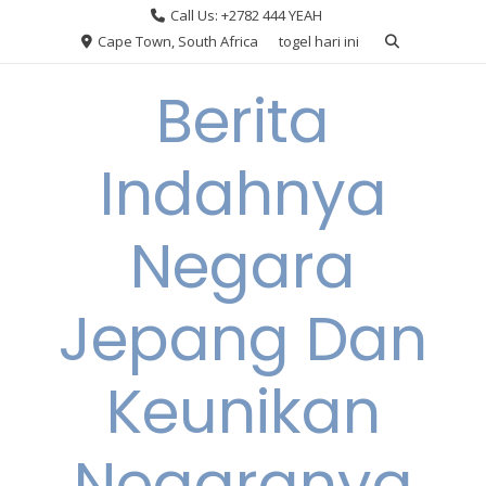
Skip
Call Us: +2782 444 YEAH
to
Cape Town, South Africa
togel hari ini
content
Berita
Indahnya
Negara
Jepang Dan
Keunikan
Negaranya