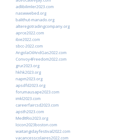
advocatevijay.com
adlibilimler2023.com
naswwebed.org
balithut-manado.org
alteregotradingcompany.org
aprce2022.com
ibie2022.com
sbcc-2022.com
AngolaOilAndGas2022.com
Convoy4Freedom2022.com
grur2023.org
hkhk2023.org
napm2023.org
apsdfd2023.org
forumausape2023.com
imkl2023.com
careerfaircsd2023.com
apsth2023.com
MedItRio2023.org
lcicon2023boston.com
waitangidayfestival2022.com
vacancesscolaires2022.com