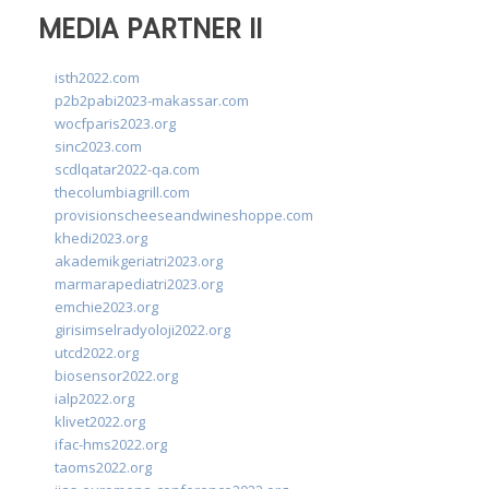
MEDIA PARTNER II
isth2022.com
p2b2pabi2023-makassar.com
wocfparis2023.org
sinc2023.com
scdlqatar2022-qa.com
thecolumbiagrill.com
provisionscheeseandwineshoppe.com
khedi2023.org
akademikgeriatri2023.org
marmarapediatri2023.org
emchie2023.org
girisimselradyoloji2022.org
utcd2022.org
biosensor2022.org
ialp2022.org
klivet2022.org
ifac-hms2022.org
taoms2022.org