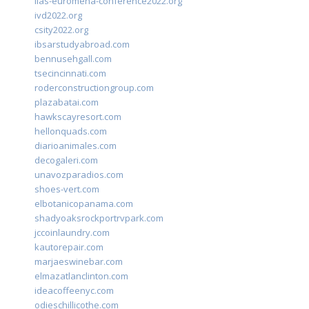
iias-euromena-conference2022.org
ivd2022.org
csity2022.org
ibsarstudyabroad.com
bennusehgall.com
tsecincinnati.com
roderconstructiongroup.com
plazabatai.com
hawkscayresort.com
hellonquads.com
diarioanimales.com
decogaleri.com
unavozparadios.com
shoes-vert.com
elbotanicopanama.com
shadyoaksrockportrvpark.com
jccoinlaundry.com
kautorepair.com
marjaeswinebar.com
elmazatlanclinton.com
ideacoffeenyc.com
odieschillicothe.com