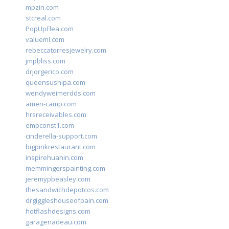
mpzin.com
stcreal.com
PopUpFlea.com
valueml.com
rebeccatorresjewelry.com
jmpbliss.com
drjorgerico.com
queensushipa.com
wendyweimerdds.com
ameri-camp.com
hrsreceivables.com
empconst1.com
cinderella-support.com
bigpinkrestaurant.com
inspirehuahin.com
memmingerspainting.com
jeremypbeasley.com
thesandwichdepotcos.com
drgiggleshouseofpain.com
hotflashdesigns.com
garagenadeau.com