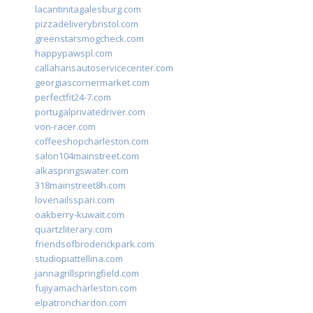
lacantinitagalesburg.com
pizzadeliverybristol.com
greenstarsmogcheck.com
happypawspl.com
callahansautoservicecenter.com
georgiascornermarket.com
perfectfit24-7.com
portugalprivatedriver.com
von-racer.com
coffeeshopcharleston.com
salon104mainstreet.com
alkaspringswater.com
318mainstreet8h.com
lovenailsspari.com
oakberry-kuwait.com
quartzliterary.com
friendsofbroderickpark.com
studiopiattellina.com
jannagrillspringfield.com
fujiyamacharleston.com
elpatronchardon.com