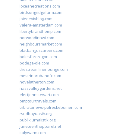
loceanecreations.com
birdsongridgefarm.com
joiedevivblog.com
valera-amsterdam.com
libertybrandhemp.com
norwoodinnwi.com
neighboursmarket.com
blackanguscareers.com
bolesfororegon.com
bodega-ole.com
thestreamlinerlounge.com
mestrinorubanofc.com
novelatherton.com
nassvalleygardens.net
electjohnstewart.com
omptourtravels.com
tribratanews-polreskebumen.com
rsudbayuasih.org
publikjurnalistik.org
juneteenthapparel.net
italywarm.com