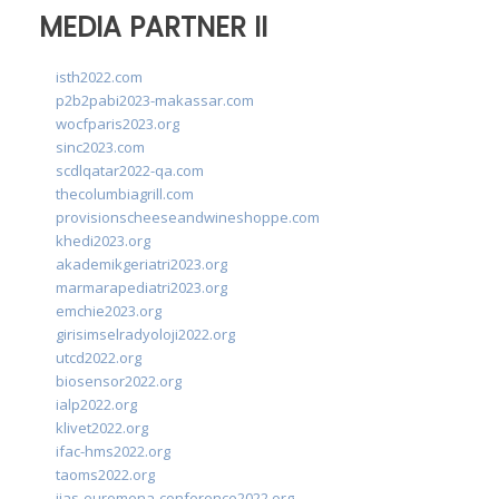
MEDIA PARTNER II
isth2022.com
p2b2pabi2023-makassar.com
wocfparis2023.org
sinc2023.com
scdlqatar2022-qa.com
thecolumbiagrill.com
provisionscheeseandwineshoppe.com
khedi2023.org
akademikgeriatri2023.org
marmarapediatri2023.org
emchie2023.org
girisimselradyoloji2022.org
utcd2022.org
biosensor2022.org
ialp2022.org
klivet2022.org
ifac-hms2022.org
taoms2022.org
iias-euromena-conference2022.org