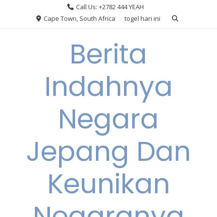
Skip
Call Us: +2782 444 YEAH
to
Cape Town, South Africa
togel hari ini
content
Berita
Indahnya
Negara
Jepang Dan
Keunikan
Negaranya