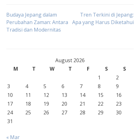
Post
Budaya Jepang dalam
Tren Terkini di Jepang:
Perubahan Zaman: Antara
Apa yang Harus Diketahui
Tradisi dan Modernitas
navigation
August 2026
M
T
W
T
F
S
S
1
2
3
4
5
6
7
8
9
10
11
12
13
14
15
16
17
18
19
20
21
22
23
24
25
26
27
28
29
30
31
« Mar