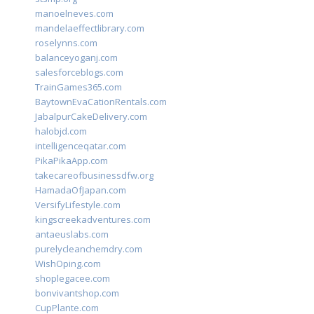
manoelneves.com
mandelaeffectlibrary.com
roselynns.com
balanceyoganj.com
salesforceblogs.com
TrainGames365.com
BaytownEvaCationRentals.com
JabalpurCakeDelivery.com
halobjd.com
intelligenceqatar.com
PikaPikaApp.com
takecareofbusinessdfw.org
HamadaOfJapan.com
VersifyLifestyle.com
kingscreekadventures.com
antaeuslabs.com
purelycleanchemdry.com
WishOping.com
shoplegacee.com
bonvivantshop.com
CupPlante.com