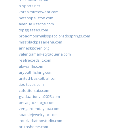
p-sports.net
korsairstreetwear.com
petshopallston.com
avenue26tacos.com
topgglasses.com
broadmoornailsspacoloradosprings.com
missblackpasadena.com
anneskitchen.org
valenciamarketytaqueria.com
reefrecordsllc.com
alawaffle.com
aryouthfishing.com
united-basketball.com
tios-tacos.com
cafecito-satx.com
graduacionviu2023.com
pecanjackstogo.com
zengardendayspa.com
sparklejewelryinc.com
ironcladtattoostudio.com
bruinshome.com