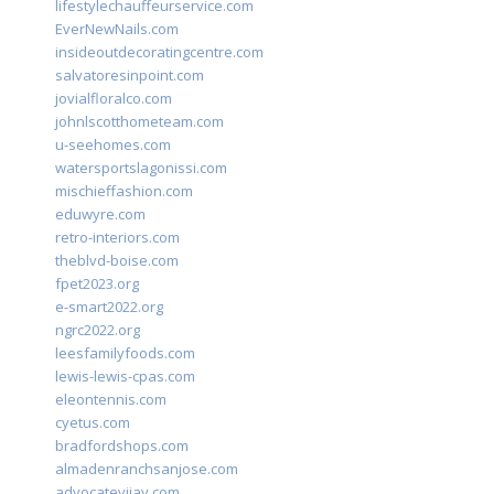
lifestylechauffeurservice.com
EverNewNails.com
insideoutdecoratingcentre.com
salvatoresinpoint.com
jovialfloralco.com
johnlscotthometeam.com
u-seehomes.com
watersportslagonissi.com
mischieffashion.com
eduwyre.com
retro-interiors.com
theblvd-boise.com
fpet2023.org
e-smart2022.org
ngrc2022.org
leesfamilyfoods.com
lewis-lewis-cpas.com
eleontennis.com
cyetus.com
bradfordshops.com
almadenranchsanjose.com
advocatevijay.com