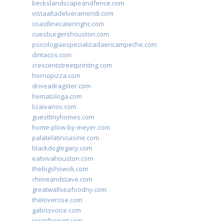
beckslandscapeandfence.com
vistaaltadelveramendi.com
coastlinecateringnc.com
cuesburgershouston.com
psicologiaespecializadaencampeche.com
dmtacos.com
crescentstreetprinting.com
hornopizza.com
driveadragster.com
hematologa.com
lizaivanov.com
guesttinyhomes.com
home-plow-by-meyer.com
palatelatincuisine.com
blackdoglegacy.com
eatvivahouston.com
thebigshowok.com
chimeandstave.com
greatwallseafoodny.com
theloverose.com
gabriovoice.com
resinflowart.com