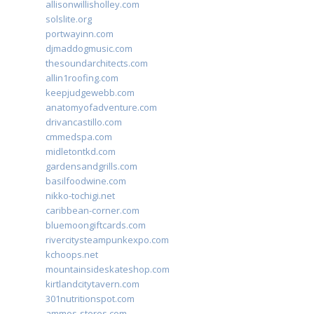
allisonwillisholley.com
solslite.org
portwayinn.com
djmaddogmusic.com
thesoundarchitects.com
allin1roofing.com
keepjudgewebb.com
anatomyofadventure.com
drivancastillo.com
cmmedspa.com
midletontkd.com
gardensandgrills.com
basilfoodwine.com
nikko-tochigi.net
caribbean-corner.com
bluemoongiftcards.com
rivercitysteampunkexpo.com
kchoops.net
mountainsideskateshop.com
kirtlandcitytavern.com
301nutritionspot.com
ammos-stores.com