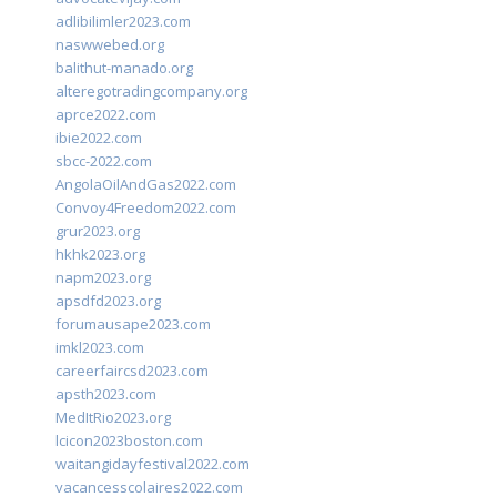
adlibilimler2023.com
naswwebed.org
balithut-manado.org
alteregotradingcompany.org
aprce2022.com
ibie2022.com
sbcc-2022.com
AngolaOilAndGas2022.com
Convoy4Freedom2022.com
grur2023.org
hkhk2023.org
napm2023.org
apsdfd2023.org
forumausape2023.com
imkl2023.com
careerfaircsd2023.com
apsth2023.com
MedItRio2023.org
lcicon2023boston.com
waitangidayfestival2022.com
vacancesscolaires2022.com