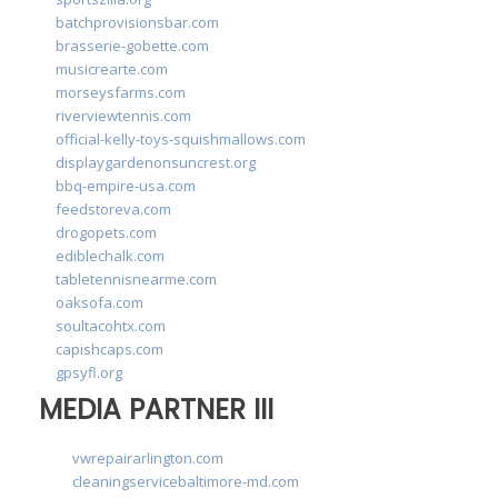
batchprovisionsbar.com
brasserie-gobette.com
musicrearte.com
morseysfarms.com
riverviewtennis.com
official-kelly-toys-squishmallows.com
displaygardenonsuncrest.org
bbq-empire-usa.com
feedstoreva.com
drogopets.com
ediblechalk.com
tabletennisnearme.com
oaksofa.com
soultacohtx.com
capishcaps.com
gpsyfl.org
MEDIA PARTNER III
vwrepairarlington.com
cleaningservicebaltimore-md.com