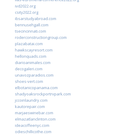
ivd2022.org
csity2022.org
ibsarstudyabroad.com
bennusehgall.com
tsecincinnati.com
roderconstructiongroup.com
plazabatai.com
hawkscayresort.com
hellonquads.com
diarioanimales.com
decogaleri.com
unavozparadios.com
shoes-vert.com
elbotanicopanama.com
shadyoaksrockportrvpark.com
jccoinlaundry.com
kautorepair.com
marjaeswinebar.com
elmazatlanclinton.com
ideacoffeenyc.com
odieschillicothe.com