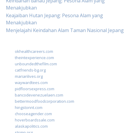
Keindahan danau Jepang: Pesona Alam yang
Menakjubkan
Keajaiban Hutan Jepang: Pesona Alam yang
Menakjubkan
Menjelajahi Keindahan Alam Taman Nasional Jepang
okhealthcareers.com
theintexperience.com
unboundedthefilm.com
catfriends-bg.org
marianlives.org
waywardtees.com
pidfloorsexpress.com
bancodevenezuelaen.com
bettermoodfoodcorporation.com
hingstonnt.com
chooseagender.com
hoverboardssale.com
alaskapolitics.com
stsmp.org