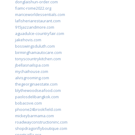
donglaishun-order.com
fiamc-rome2022.org
mariceworldessentials.com
lafisheriarestaurant.com
915jazzandmore.com
aguadulce-countryfair.com
jakehovis.com
bosswingsduluth.com
birminghamautocare.com
tonyscountrykitchen.com
jbellasnailspa.com
mychaihouse.com
alvisgrooming.com
thegeorginaestate.com
blythewoodseafood.com
paolosdelibangkok.com
bobacove.com
phoone24brookfield.com
mickeybarmama.com
roadwayconstructioninc.com
shopdragonflyboutique.com
sportszilla.org