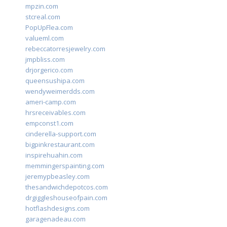
mpzin.com
stcreal.com
PopUpFlea.com
valueml.com
rebeccatorresjewelry.com
jmpbliss.com
drjorgerico.com
queensushipa.com
wendyweimerdds.com
ameri-camp.com
hrsreceivables.com
empconst1.com
cinderella-support.com
bigpinkrestaurant.com
inspirehuahin.com
memmingerspainting.com
jeremypbeasley.com
thesandwichdepotcos.com
drgiggleshouseofpain.com
hotflashdesigns.com
garagenadeau.com