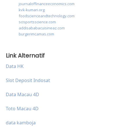
journaloffinanceeconomics.com
kvk-kumari.org
foodscienceandtechnology.com
scisportsscience.com
addisababacuisineaz.com
burgerimcamas.com
Link Alternatif
Data HK
Slot Deposit Indosat
Data Macau 4D
Toto Macau 4D
data kamboja