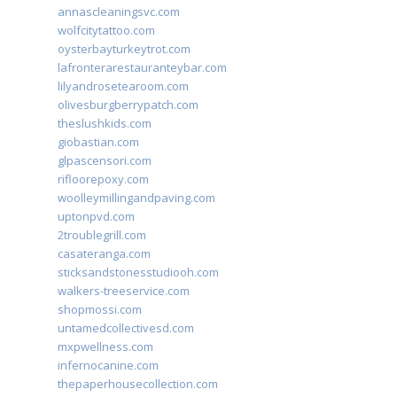
annascleaningsvc.com
wolfcitytattoo.com
oysterbayturkeytrot.com
lafronterarestauranteybar.com
lilyandrosetearoom.com
olivesburgberrypatch.com
theslushkids.com
giobastian.com
glpascensori.com
rifloorepoxy.com
woolleymillingandpaving.com
uptonpvd.com
2troublegrill.com
casateranga.com
sticksandstonesstudiooh.com
walkers-treeservice.com
shopmossi.com
untamedcollectivesd.com
mxpwellness.com
infernocanine.com
thepaperhousecollection.com