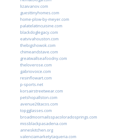
lizaivanov.com
guesttinyhomes.com
home-plow-by-meyer.com
palatelatincuisine.com
blackdoglegacy.com
eatvivahouston.com
thebigshowok.com
chimeandstave.com
greatwallseafoodny.com
theloverose.com
gabriovoice.com
resinflowart.com
p-sports.net
korsairstreetwear.com
petshopallston.com
avenue26tacos.com
topgglasses.com
broadmoornailsspacoloradosprings.com
missblackpasadena.com
anneskitchen.org
valenciamarketytaqueria.com