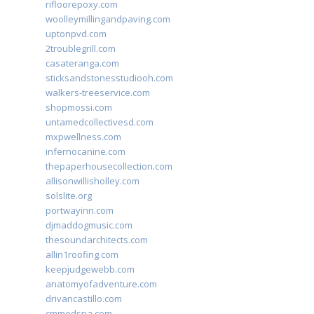
rifloorepoxy.com
woolleymillingandpaving.com
uptonpvd.com
2troublegrill.com
casateranga.com
sticksandstonesstudiooh.com
walkers-treeservice.com
shopmossi.com
untamedcollectivesd.com
mxpwellness.com
infernocanine.com
thepaperhousecollection.com
allisonwillisholley.com
solslite.org
portwayinn.com
djmaddogmusic.com
thesoundarchitects.com
allin1roofing.com
keepjudgewebb.com
anatomyofadventure.com
drivancastillo.com
cmmedspa.com