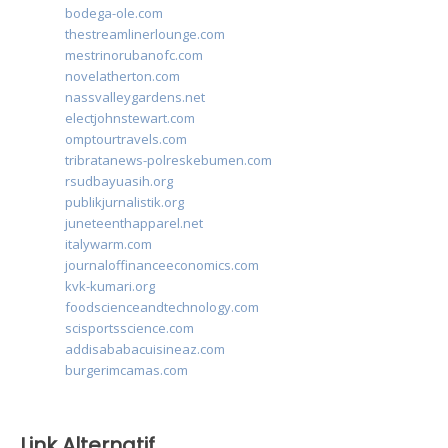
bodega-ole.com
thestreamlinerlounge.com
mestrinorubanofc.com
novelatherton.com
nassvalleygardens.net
electjohnstewart.com
omptourtravels.com
tribratanews-polreskebumen.com
rsudbayuasih.org
publikjurnalistik.org
juneteenthapparel.net
italywarm.com
journaloffinanceeconomics.com
kvk-kumari.org
foodscienceandtechnology.com
scisportsscience.com
addisababacuisineaz.com
burgerimcamas.com
Link Alternatif