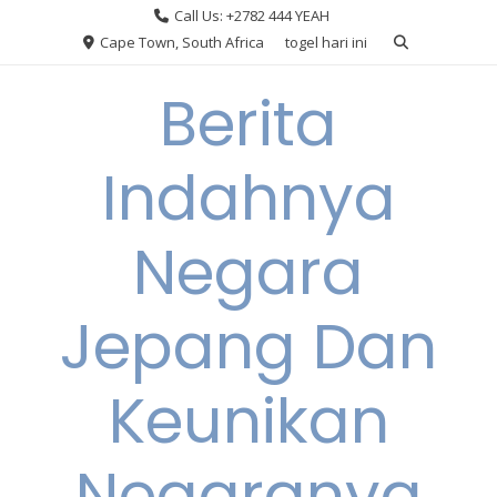
Skip
Call Us: +2782 444 YEAH
to
Cape Town, South Africa
togel hari ini
content
Berita
Indahnya
Negara
Jepang Dan
Keunikan
Negaranya