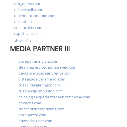
drogopets.com
ediblechalk.com
tabletennisnearme.com
oaksofa.com
soultacohtx.com
capishcaps.com
gpsyfl.org
MEDIA PARTNER III
vwrepairarlington.com
cleaningservicebaltimore-md.com
beckslandscapeandfence.com
vistaaltadelveramendi.com
coastlinecateringnc.com
cuesburgershouston.com
psicologiaespecializadaencampeche.com
dmtacos.com
crescentstreetprinting.com
hornopizza.com
driveadragster.com
hematologa.com