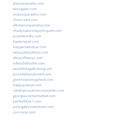
diarioanimales.com
decogaleri.com
unavozparadios.com
shoes-vert.com
elbotanicopanama.com
shadyoaksrockportrvpark.com
jccoinlaundry.com
kautorepair.com
marjaeswinebar.com
elmazatlanclinton.com
ideacoffeenyc.com
odieschillicothe.com
lacantinitagalesburg.com
pizzadeliverybristol.com
greenstarsmogcheck.com
happypawspl.com
callahansautoservicecenter.com
georgiascornermarket.com
perfectfit24-7.com
portugalprivatedriver.com
von-racer.com