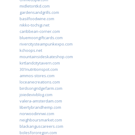
midletontkd.com
gardensandgrills.com
basilfoodwine.com
nikko-tochigi.net
caribbean-corner.com
bluemoongiftcards.com
rivercitysteampunkexpo.com
kchoops.net
mountainsideskateshop.com
kirtlandcitytavern.com
301nutritionspot.com
ammos-stores.com
loceanecreations.com
birdsongridgefarm.com
joiedevivblog.com
valera-amsterdam.com
libertybrandhemp.com
norwoodinnwi.com
neighboursmarket.com
blackanguscareers.com
bolesfororegon.com