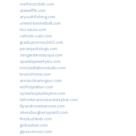
reefrecordsllc.com
alawaffle.com
aryouthfishing.com
united-basketball.com
tios-tacos.com
cafecito-satx.com
graduacionviu2023.com
pecanjackstogo.com
zengardendayspa.com
sparklejewelryinc.com
ironcladtattoostudio.com
bruinshome.com
annascleaningsvc.com
wolfcitytattoo.com
oysterbayturkeytrot.com
lafronterarestauranteybar.com
lilyandrosetearoom.com
olivesburgberrypatch.com
theslushkids.com
giobastian.com
glpascensori.com