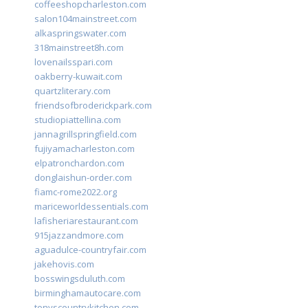
coffeeshopcharleston.com
salon104mainstreet.com
alkaspringswater.com
318mainstreet8h.com
lovenailsspari.com
oakberry-kuwait.com
quartzliterary.com
friendsofbroderickpark.com
studiopiattellina.com
jannagrillspringfield.com
fujiyamacharleston.com
elpatronchardon.com
donglaishun-order.com
fiamc-rome2022.org
mariceworldessentials.com
lafisheriarestaurant.com
915jazzandmore.com
aguadulce-countryfair.com
jakehovis.com
bosswingsduluth.com
birminghamautocare.com
tonyscountrykitchen.com