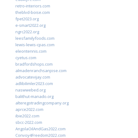
retro-interiors.com
theblvd-boise.com
fpet2023.org
e-smart2022.org
ngrc2022.org
leesfamilyfoods.com
lewis-lewis-cpas.com
eleontennis.com
cyetus.com
bradfordshops.com
almadenranchsanjose.com
advocatevijay.com
adlibilimler2023.com
naswwebed.org
balithut-manado.org
alteregotradingcompany.org
aprce2022.com
ibie2022.com
sbcc-2022.com
AngolaOilAndGas2022.com
Convoy4Freedom2022.com