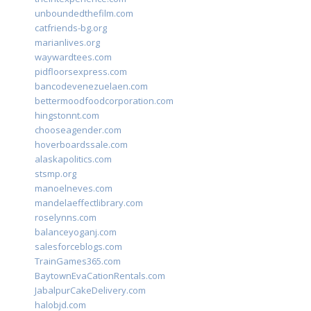
unboundedthefilm.com
catfriends-bg.org
marianlives.org
waywardtees.com
pidfloorsexpress.com
bancodevenezuelaen.com
bettermoodfoodcorporation.com
hingstonnt.com
chooseagender.com
hoverboardssale.com
alaskapolitics.com
stsmp.org
manoelneves.com
mandelaeffectlibrary.com
roselynns.com
balanceyoganj.com
salesforceblogs.com
TrainGames365.com
BaytownEvaCationRentals.com
JabalpurCakeDelivery.com
halobjd.com