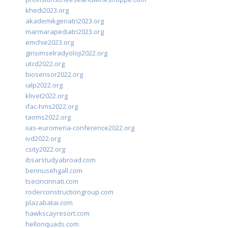
khedi2023.org
akademikgeriatri2023.org
marmarapediatri2023.org
emchie2023.org
girisimselradyoloji2022.org
utcd2022.org
biosensor2022.org
ialp2022.org
klivet2022.org
ifac-hms2022.org
taoms2022.org
iias-euromena-conference2022.org
ivd2022.org
csity2022.org
ibsarstudyabroad.com
bennusehgall.com
tsecincinnati.com
roderconstructiongroup.com
plazabatai.com
hawkscayresort.com
hellonquads.com