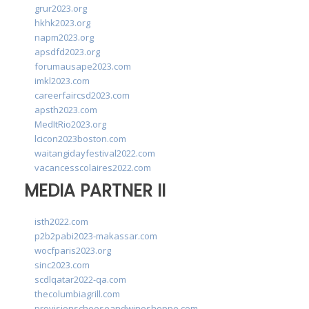
grur2023.org
hkhk2023.org
napm2023.org
apsdfd2023.org
forumausape2023.com
imkl2023.com
careerfaircsd2023.com
apsth2023.com
MedItRio2023.org
lcicon2023boston.com
waitangidayfestival2022.com
vacancesscolaires2022.com
MEDIA PARTNER II
isth2022.com
p2b2pabi2023-makassar.com
wocfparis2023.org
sinc2023.com
scdlqatar2022-qa.com
thecolumbiagrill.com
provisionscheeseandwineshoppe.com