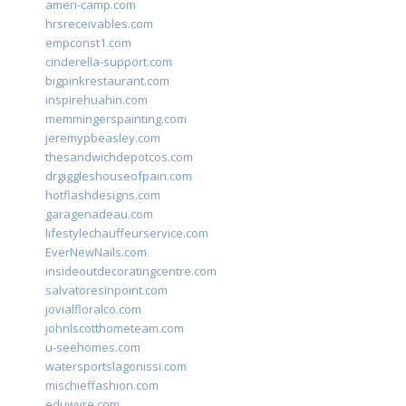
ameri-camp.com
hrsreceivables.com
empconst1.com
cinderella-support.com
bigpinkrestaurant.com
inspirehuahin.com
memmingerspainting.com
jeremypbeasley.com
thesandwichdepotcos.com
drgiggleshouseofpain.com
hotflashdesigns.com
garagenadeau.com
lifestylechauffeurservice.com
EverNewNails.com
insideoutdecoratingcentre.com
salvatoresinpoint.com
jovialfloralco.com
johnlscotthometeam.com
u-seehomes.com
watersportslagonissi.com
mischieffashion.com
eduwyre.com