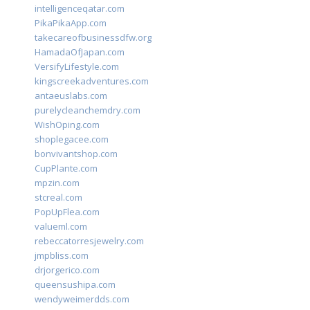
intelligenceqatar.com
PikaPikaApp.com
takecareofbusinessdfw.org
HamadaOfJapan.com
VersifyLifestyle.com
kingscreekadventures.com
antaeuslabs.com
purelycleanchemdry.com
WishOping.com
shoplegacee.com
bonvivantshop.com
CupPlante.com
mpzin.com
stcreal.com
PopUpFlea.com
valueml.com
rebeccatorresjewelry.com
jmpbliss.com
drjorgerico.com
queensushipa.com
wendyweimerdds.com