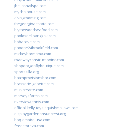
jbellasnailspa.com
mychaihouse.com
alvisgrooming.com
thegeorginaestate.com
blythewoodseafood.com
paolosdelibangkok.com
bobacove.com
phoone24brookfield.com
mickeybarmama.com
roadwayconstructioninc.com
shopdragonflyboutique.com
sportszilla.org
batchprovisionsbar.com
brasserie-gobette.com
musicrearte.com
morseysfarms.com
riverviewtennis.com
official-kelly-toys-squishmallows.com
displaygardenonsuncrest.org
bbq-empire-usa.com
feedstoreva.com