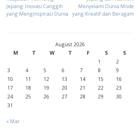
Post
Jepang: Inovasi Canggih
Menyelami Dunia Mode
yang Menginspirasi Dunia
yang Kreatif dan Beragam
navigation
August 2026
M
T
W
T
F
S
S
1
2
3
4
5
6
7
8
9
10
11
12
13
14
15
16
17
18
19
20
21
22
23
24
25
26
27
28
29
30
31
« Mar