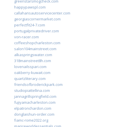
greenstarsmogcheck.com
happypawspl.com
callahansautoservicecenter.com
georgiascornermarket.com
perfectfit24-7.com
portugalprivatedriver.com
von-racer.com
coffeeshopcharleston.com
salon104mainstreet.com
alkaspringswater.com
318mainstreet8h.com
lovenailsspari.com
oakberry-kuwait.com
quartzliterary.com
friendsofbroderickpark.com
studiopiattellina.com
jannagrillspringfield.com
fujiyamacharleston.com
elpatronchardon.com
donglaishun-order.com
fiamc-rome2022.org
mariceworldessentials.com