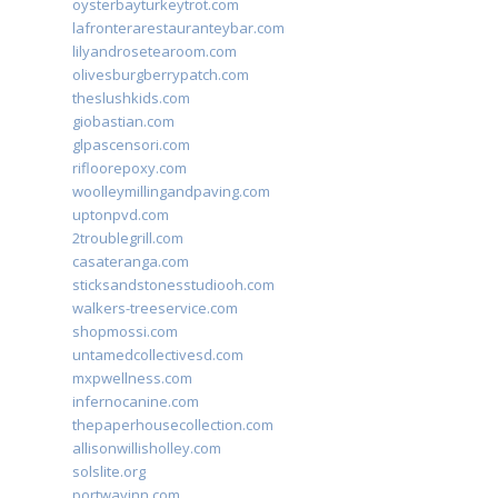
oysterbayturkeytrot.com
lafronterarestauranteybar.com
lilyandrosetearoom.com
olivesburgberrypatch.com
theslushkids.com
giobastian.com
glpascensori.com
rifloorepoxy.com
woolleymillingandpaving.com
uptonpvd.com
2troublegrill.com
casateranga.com
sticksandstonesstudiooh.com
walkers-treeservice.com
shopmossi.com
untamedcollectivesd.com
mxpwellness.com
infernocanine.com
thepaperhousecollection.com
allisonwillisholley.com
solslite.org
portwayinn.com