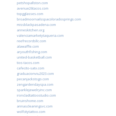
petshopallston.com
avenue26tacos.com
topgglasses.com
broadmoornailsspacoloradosprings.com
missblackpasadena.com
anneskitchen.org
valenciamarketytaqueria.com
reefrecordsllc.com
alawaffle.com
aryouthfishing.com
united-basketball.com
tios-tacos.com
cafecito-satx.com
graduacionviu2023.com
pecanjackstogo.com
zengardendayspa.com
sparklejewelryinc.com
ironcladtattoostudio.com
bruinshome.com
annascleaningsvc.com
wolfcitytattoo.com