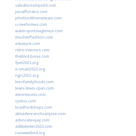
salvatoresinpoint.com
jovialfloralco.com
johnlscotthometeam.com
u-seehomes.com
watersportslagonissi.com
mischieffashion.com
eduwyre.com
retro-interiors.com
theblvd-boise.com
fpet2023.org
e-smart2022.org
ngrc2022.org
leesfamilyfoods.com
lewis-lewis-cpas.com
eleontennis.com
cyetus.com
bradfordshops.com
almadenranchsanjose.com
advocatevijay.com
adlibilimler2023.com
naswwebed.org