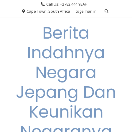
Skip
Call Us: +2782 444 YEAH
to
Cape Town, South Africa
togel hari ini
content
Berita
Indahnya
Negara
Jepang Dan
Keunikan
Negaranya