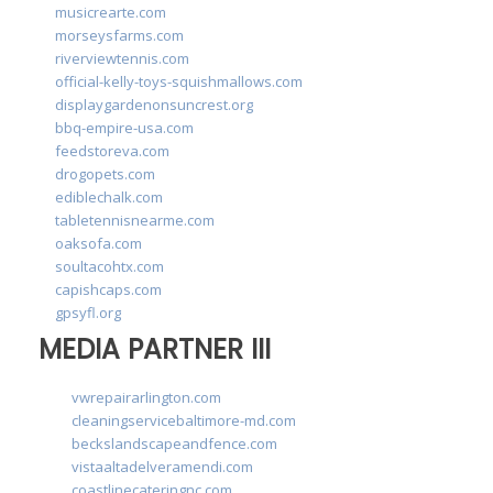
musicrearte.com
morseysfarms.com
riverviewtennis.com
official-kelly-toys-squishmallows.com
displaygardenonsuncrest.org
bbq-empire-usa.com
feedstoreva.com
drogopets.com
ediblechalk.com
tabletennisnearme.com
oaksofa.com
soultacohtx.com
capishcaps.com
gpsyfl.org
MEDIA PARTNER III
vwrepairarlington.com
cleaningservicebaltimore-md.com
beckslandscapeandfence.com
vistaaltadelveramendi.com
coastlinecateringnc.com