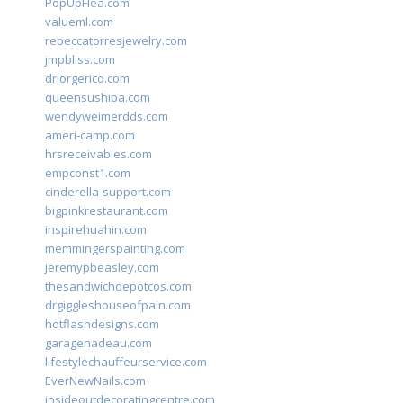
PopUpFlea.com
valueml.com
rebeccatorresjewelry.com
jmpbliss.com
drjorgerico.com
queensushipa.com
wendyweimerdds.com
ameri-camp.com
hrsreceivables.com
empconst1.com
cinderella-support.com
bigpinkrestaurant.com
inspirehuahin.com
memmingerspainting.com
jeremypbeasley.com
thesandwichdepotcos.com
drgiggleshouseofpain.com
hotflashdesigns.com
garagenadeau.com
lifestylechauffeurservice.com
EverNewNails.com
insideoutdecoratingcentre.com