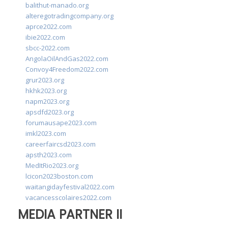
balithut-manado.org
alteregotradingcompany.org
aprce2022.com
ibie2022.com
sbcc-2022.com
AngolaOilAndGas2022.com
Convoy4Freedom2022.com
grur2023.org
hkhk2023.org
napm2023.org
apsdfd2023.org
forumausape2023.com
imkl2023.com
careerfaircsd2023.com
apsth2023.com
MedItRio2023.org
lcicon2023boston.com
waitangidayfestival2022.com
vacancesscolaires2022.com
MEDIA PARTNER II