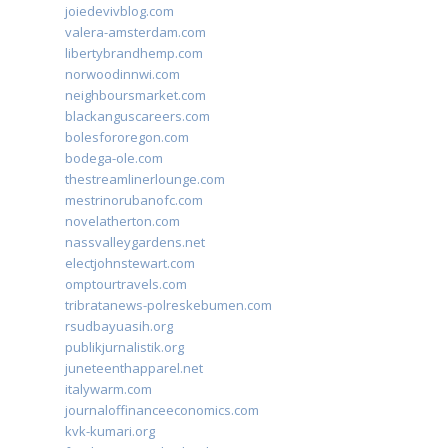
joiedevivblog.com
valera-amsterdam.com
libertybrandhemp.com
norwoodinnwi.com
neighboursmarket.com
blackanguscareers.com
bolesfororegon.com
bodega-ole.com
thestreamlinerlounge.com
mestrinorubanofc.com
novelatherton.com
nassvalleygardens.net
electjohnstewart.com
omptourtravels.com
tribratanews-polreskebumen.com
rsudbayuasih.org
publikjurnalistik.org
juneteenthapparel.net
italywarm.com
journaloffinanceeconomics.com
kvk-kumari.org