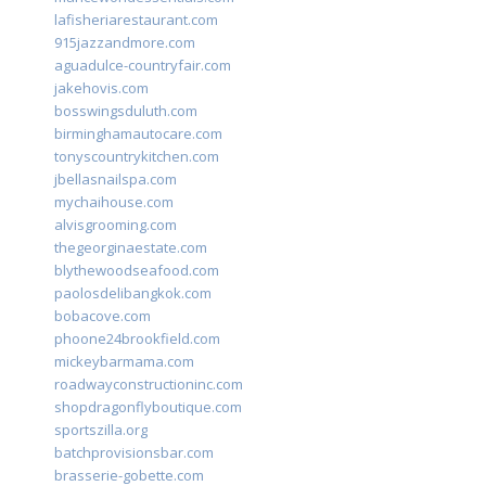
lafisheriarestaurant.com
915jazzandmore.com
aguadulce-countryfair.com
jakehovis.com
bosswingsduluth.com
birminghamautocare.com
tonyscountrykitchen.com
jbellasnailspa.com
mychaihouse.com
alvisgrooming.com
thegeorginaestate.com
blythewoodseafood.com
paolosdelibangkok.com
bobacove.com
phoone24brookfield.com
mickeybarmama.com
roadwayconstructioninc.com
shopdragonflyboutique.com
sportszilla.org
batchprovisionsbar.com
brasserie-gobette.com