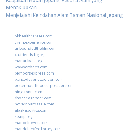
Keajaiban Hutan Jepang: Pesona Alam yang
Menakjubkan
Menjelajahi Keindahan Alam Taman Nasional Jepang
okhealthcareers.com
theintexperience.com
unboundedthefilm.com
catfriends-bg.org
marianlives.org
waywardtees.com
pidfloorsexpress.com
bancodevenezuelaen.com
bettermoodfoodcorporation.com
hingstonnt.com
chooseagender.com
hoverboardssale.com
alaskapolitics.com
stsmp.org
manoelneves.com
mandelaeffectlibrary.com