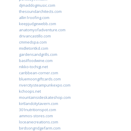
djmaddogmusic.com
thesoundarchitects.com
allin1roofing.com
keepjudgewebb.com
anatomyofadventure.com
drivancastillo.com
cmmedspa.com
midletontkd.com
gardensandgrills.com
basilfoodwine.com
nikko-tochigi.net
caribbean-corner.com
bluemoongiftcards.com
rivercitysteampunkexpo.com
kchoops.net
mountainsideskateshop.com
kirtlandcitytavern.com
301nutritionspot.com
ammos-stores.com
loceanecreations.com
birdsongridgefarm.com