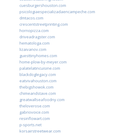
cuesburgershouston.com
psicologiaespecializadaencampeche.com
dmtacos.com
crescentstreetprinting.com
hornopizza.com
driveadragster.com
hematologa.com
lizaivanov.com
guesttinyhomes.com
home-plow-by-meyer.com
palatelatincuisine.com
blackdoglegacy.com
eatvivahouston.com
thebigshowok.com
chimeandstave.com
greatwallseafoodny.com
theloverose.com
gabriovoice.com
resinflowart.com
p-sports.net
korsairstreetwear.com