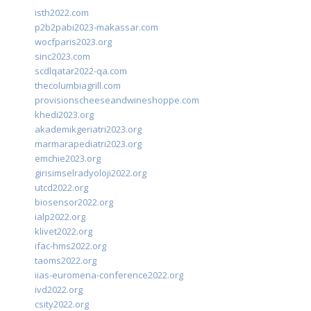
isth2022.com
p2b2pabi2023-makassar.com
wocfparis2023.org
sinc2023.com
scdlqatar2022-qa.com
thecolumbiagrill.com
provisionscheeseandwineshoppe.com
khedi2023.org
akademikgeriatri2023.org
marmarapediatri2023.org
emchie2023.org
girisimselradyoloji2022.org
utcd2022.org
biosensor2022.org
ialp2022.org
klivet2022.org
ifac-hms2022.org
taoms2022.org
iias-euromena-conference2022.org
ivd2022.org
csity2022.org