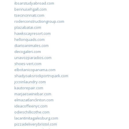
ibsarstudyabroad.com
bennusehgall.com
tsecincinnati.com
roderconstructiongroup.com
plazabatai.com
hawkscayresort.com
hellonquads.com
diarioanimales.com
decogaleri.com
unavozparadios.com
shoes-vert.com
elbotanicopanama.com
shadyoaksrockportrvpark.com
jccoinlaundry.com
kautorepair.com
marjaeswinebar.com
elmazatlanclinton.com
ideacoffeenyc.com
odieschillicothe.com
lacantinitagalesburg.com
pizzadeliverybristol.com