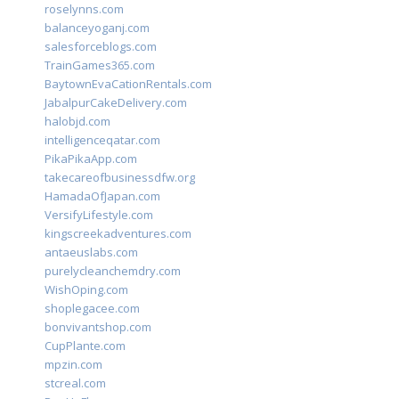
roselynns.com
balanceyoganj.com
salesforceblogs.com
TrainGames365.com
BaytownEvaCationRentals.com
JabalpurCakeDelivery.com
halobjd.com
intelligenceqatar.com
PikaPikaApp.com
takecareofbusinessdfw.org
HamadaOfJapan.com
VersifyLifestyle.com
kingscreekadventures.com
antaeuslabs.com
purelycleanchemdry.com
WishOping.com
shoplegacee.com
bonvivantshop.com
CupPlante.com
mpzin.com
stcreal.com