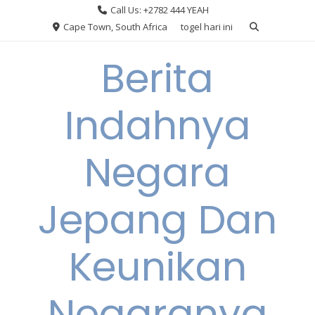
Skip
Call Us: +2782 444 YEAH
to
Cape Town, South Africa
togel hari ini
content
Berita
Indahnya
Negara
Jepang Dan
Keunikan
Negaranya