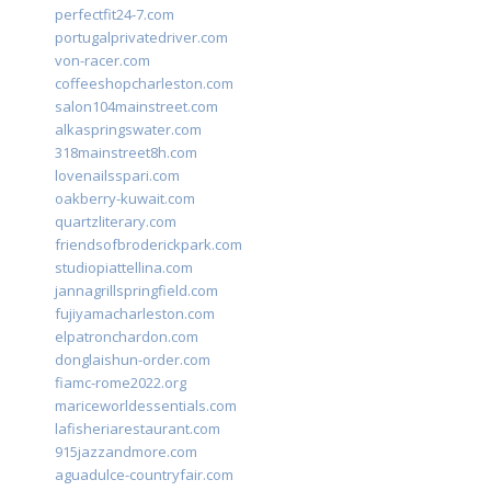
perfectfit24-7.com
portugalprivatedriver.com
von-racer.com
coffeeshopcharleston.com
salon104mainstreet.com
alkaspringswater.com
318mainstreet8h.com
lovenailsspari.com
oakberry-kuwait.com
quartzliterary.com
friendsofbroderickpark.com
studiopiattellina.com
jannagrillspringfield.com
fujiyamacharleston.com
elpatronchardon.com
donglaishun-order.com
fiamc-rome2022.org
mariceworldessentials.com
lafisheriarestaurant.com
915jazzandmore.com
aguadulce-countryfair.com