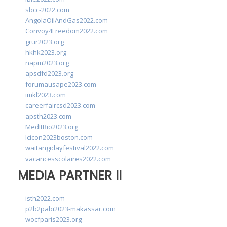
sbcc-2022.com
AngolaOilAndGas2022.com
Convoy4Freedom2022.com
grur2023.org
hkhk2023.org
napm2023.org
apsdfd2023.org
forumausape2023.com
imkl2023.com
careerfaircsd2023.com
apsth2023.com
MedItRio2023.org
lcicon2023boston.com
waitangidayfestival2022.com
vacancesscolaires2022.com
MEDIA PARTNER II
isth2022.com
p2b2pabi2023-makassar.com
wocfparis2023.org