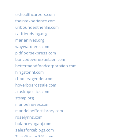
okhealthcareers.com
theintexperience.com
unboundedthefilm.com
catfriends-bg.org
marianlives.org
waywardtees.com
pidfloorsexpress.com
bancodevenezuelaen.com
bettermoodfoodcorporation.com
hingstonnt.com
chooseagender.com
hoverboardssale.com
alaskapolitics.com
stsmp.org
manoelneves.com
mandelaeffectlibrary.com
roselynns.com
balanceyoganj.com
salesforceblogs.com
TrainGames365.com