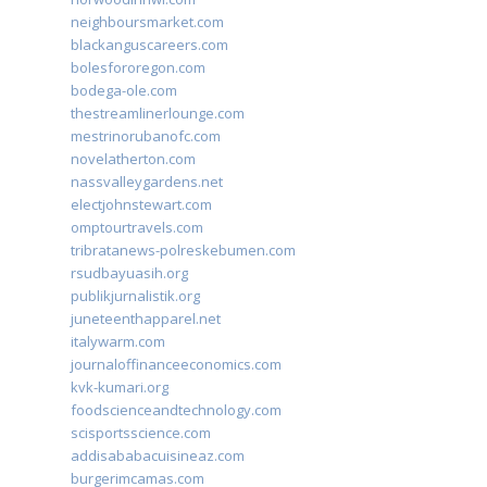
neighboursmarket.com
blackanguscareers.com
bolesfororegon.com
bodega-ole.com
thestreamlinerlounge.com
mestrinorubanofc.com
novelatherton.com
nassvalleygardens.net
electjohnstewart.com
omptourtravels.com
tribratanews-polreskebumen.com
rsudbayuasih.org
publikjurnalistik.org
juneteenthapparel.net
italywarm.com
journaloffinanceeconomics.com
kvk-kumari.org
foodscienceandtechnology.com
scisportsscience.com
addisababacuisineaz.com
burgerimcamas.com