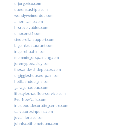
drjorgerico.com
queensushipa.com
wendyweimerdds.com
ameri-camp.com
hrsreceivables.com
empconst1.com
cinderella-support.com
bigpinkrestaurant.com
inspirehuahin.com
memmingerspainting.com
jeremypbeasley.com
thesandwichdepotcos.com
drgiggleshouseofpain.com
hotflashdesigns.com
garagenadeau.com
lifestylechauffeurservice.com
EverNewNails.com
insideoutdecoratingcentre.com
salvatoresinpoint.com
jovialfloralco.com
johnlscotthometeam.com