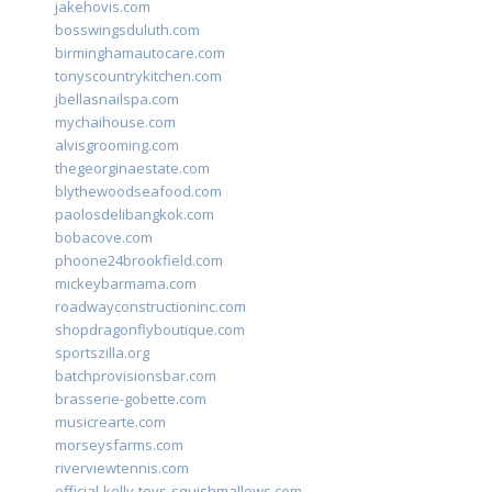
jakehovis.com
bosswingsduluth.com
birminghamautocare.com
tonyscountrykitchen.com
jbellasnailspa.com
mychaihouse.com
alvisgrooming.com
thegeorginaestate.com
blythewoodseafood.com
paolosdelibangkok.com
bobacove.com
phoone24brookfield.com
mickeybarmama.com
roadwayconstructioninc.com
shopdragonflyboutique.com
sportszilla.org
batchprovisionsbar.com
brasserie-gobette.com
musicrearte.com
morseysfarms.com
riverviewtennis.com
official-kelly-toys-squishmallows.com