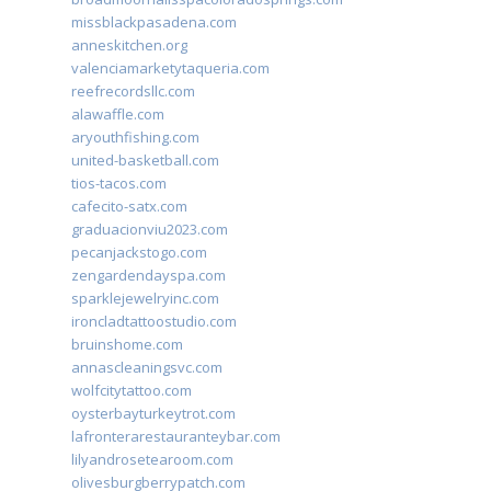
missblackpasadena.com
anneskitchen.org
valenciamarketytaqueria.com
reefrecordsllc.com
alawaffle.com
aryouthfishing.com
united-basketball.com
tios-tacos.com
cafecito-satx.com
graduacionviu2023.com
pecanjackstogo.com
zengardendayspa.com
sparklejewelryinc.com
ironcladtattoostudio.com
bruinshome.com
annascleaningsvc.com
wolfcitytattoo.com
oysterbayturkeytrot.com
lafronterarestauranteybar.com
lilyandrosetearoom.com
olivesburgberrypatch.com