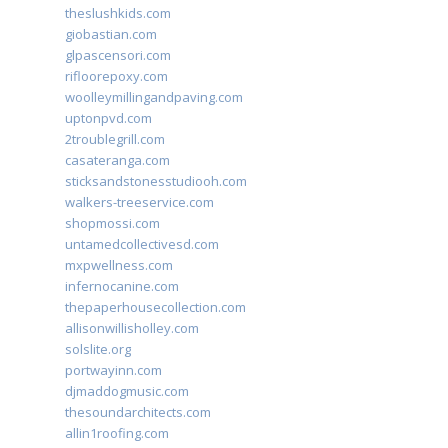
theslushkids.com
giobastian.com
glpascensori.com
rifloorepoxy.com
woolleymillingandpaving.com
uptonpvd.com
2troublegrill.com
casateranga.com
sticksandstonesstudiooh.com
walkers-treeservice.com
shopmossi.com
untamedcollectivesd.com
mxpwellness.com
infernocanine.com
thepaperhousecollection.com
allisonwillisholley.com
solslite.org
portwayinn.com
djmaddogmusic.com
thesoundarchitects.com
allin1roofing.com