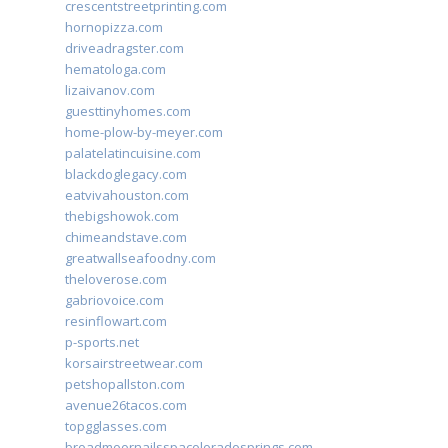
crescentstreetprinting.com
hornopizza.com
driveadragster.com
hematologa.com
lizaivanov.com
guesttinyhomes.com
home-plow-by-meyer.com
palatelatincuisine.com
blackdoglegacy.com
eatvivahouston.com
thebigshowok.com
chimeandstave.com
greatwallseafoodny.com
theloverose.com
gabriovoice.com
resinflowart.com
p-sports.net
korsairstreetwear.com
petshopallston.com
avenue26tacos.com
topgglasses.com
broadmoornailsspacoloradosprings.com