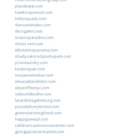
plazabatai.com
hawkscayresort.com
hellonquads.com
diarioanimales.com
decogaleri.com
unavozparadios.com
shoes-vert.com
elbotanicopanama.com
shadyoaksrockportrvpark.com
jccoinlaundry.com
kautorepair.com
marjaeswinebar.com
elmazatlanclinton.com
ideacoffeenyc.com
odieschillicothe.com
lacantinitagalesburg.com
pizzadeliverybristol.com
greenstarsmogcheck.com
happypawspl.com
callahansautoservicecenter.com
georgiascornermarket.com