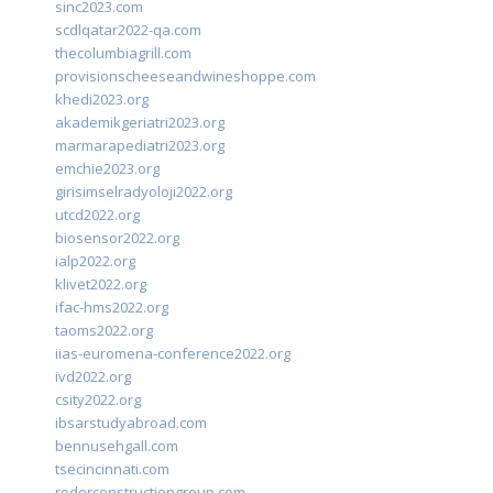
sinc2023.com
scdlqatar2022-qa.com
thecolumbiagrill.com
provisionscheeseandwineshoppe.com
khedi2023.org
akademikgeriatri2023.org
marmarapediatri2023.org
emchie2023.org
girisimselradyoloji2022.org
utcd2022.org
biosensor2022.org
ialp2022.org
klivet2022.org
ifac-hms2022.org
taoms2022.org
iias-euromena-conference2022.org
ivd2022.org
csity2022.org
ibsarstudyabroad.com
bennusehgall.com
tsecincinnati.com
roderconstructiongroup.com