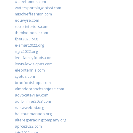
u-seehomes.com
watersportslagonissi.com
mischieffashion.com
eduwyre.com
retro-interiors.com
theblvd-boise.com
fpet2023.org
e-smart2022.org
ngrc2022.org
leesfamilyfoods.com
lewis-lewis-cpas.com
eleontennis.com
cyetus.com
bradfordshops.com
almadenranchsanjose.com
advocatevijay.com
adlibilimler2023.com
naswwebed.org
balithut-manado.org
alteregotradingcompany.org
aprce2022.com
ibie2022.com