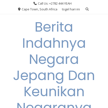
Skip
Call Us: +2782 444 YEAH
to
Cape Town, South Africa
togel hari ini
content
Berita
Indahnya
Negara
Jepang Dan
Keunikan
Negaranya