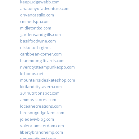
keepjudgewebb.com
anatomyofadventure.com
drivancastillo.com
cmmedspa.com
midletontkd.com
gardensandgrills.com
basilfoodwine.com
nikko-tochigi.net
caribbean-corner.com
bluemoongiftcards.com
rivercitysteampunkexpo.com
kchoops.net
mountainsideskateshop.com
kirtlandcitytavern.com
301nutritionspot.com
ammos-stores.com
loceanecreations.com
birdsongridgefarm.com
joiedevivblog.com
valera-amsterdam.com
libertybrandhemp.com
norwoodinnwi.com