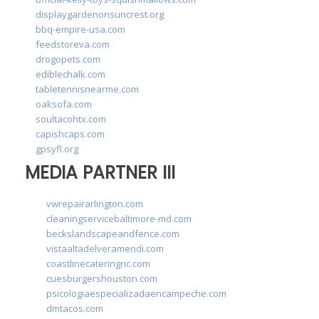
displaygardenonsuncrest.org
bbq-empire-usa.com
feedstoreva.com
drogopets.com
ediblechalk.com
tabletennisnearme.com
oaksofa.com
soultacohtx.com
capishcaps.com
gpsyfl.org
MEDIA PARTNER III
vwrepairarlington.com
cleaningservicebaltimore-md.com
beckslandscapeandfence.com
vistaaltadelveramendi.com
coastlinecateringnc.com
cuesburgershouston.com
psicologiaespecializadaencampeche.com
dmtacos.com