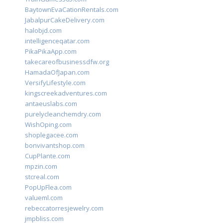
BaytownEvaCationRentals.com
JabalpurCakeDelivery.com
halobjd.com
intelligenceqatar.com
PikaPikaApp.com
takecareofbusinessdfw.org
HamadaOfJapan.com
VersifyLifestyle.com
kingscreekadventures.com
antaeuslabs.com
purelycleanchemdry.com
WishOping.com
shoplegacee.com
bonvivantshop.com
CupPlante.com
mpzin.com
stcreal.com
PopUpFlea.com
valueml.com
rebeccatorresjewelry.com
jmpbliss.com