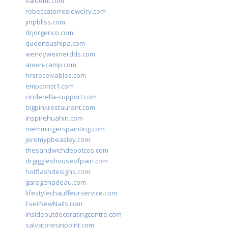
valueml.com
rebeccatorresjewelry.com
jmpbliss.com
drjorgerico.com
queensushipa.com
wendyweimerdds.com
ameri-camp.com
hrsreceivables.com
empconst1.com
cinderella-support.com
bigpinkrestaurant.com
inspirehuahin.com
memmingerspainting.com
jeremypbeasley.com
thesandwichdepotcos.com
drgiggleshouseofpain.com
hotflashdesigns.com
garagenadeau.com
lifestylechauffeurservice.com
EverNewNails.com
insideoutdecoratingcentre.com
salvatoresinpoint.com