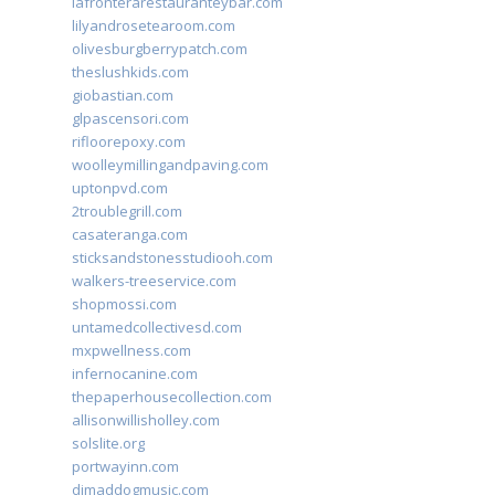
lafronterarestauranteybar.com
lilyandrosetearoom.com
olivesburgberrypatch.com
theslushkids.com
giobastian.com
glpascensori.com
rifloorepoxy.com
woolleymillingandpaving.com
uptonpvd.com
2troublegrill.com
casateranga.com
sticksandstonesstudiooh.com
walkers-treeservice.com
shopmossi.com
untamedcollectivesd.com
mxpwellness.com
infernocanine.com
thepaperhousecollection.com
allisonwillisholley.com
solslite.org
portwayinn.com
djmaddogmusic.com