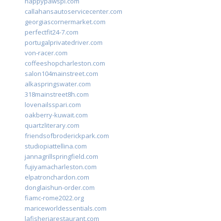
happypawspl.com
callahansautoservicecenter.com
georgiascornermarket.com
perfectfit24-7.com
portugalprivatedriver.com
von-racer.com
coffeeshopcharleston.com
salon104mainstreet.com
alkaspringswater.com
318mainstreet8h.com
lovenailsspari.com
oakberry-kuwait.com
quartzliterary.com
friendsofbroderickpark.com
studiopiattellina.com
jannagrillspringfield.com
fujiyamacharleston.com
elpatronchardon.com
donglaishun-order.com
fiamc-rome2022.org
mariceworldessentials.com
lafisheriarestaurant.com