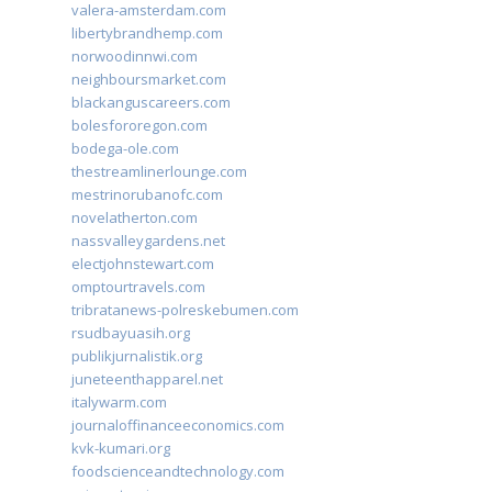
valera-amsterdam.com
libertybrandhemp.com
norwoodinnwi.com
neighboursmarket.com
blackanguscareers.com
bolesfororegon.com
bodega-ole.com
thestreamlinerlounge.com
mestrinorubanofc.com
novelatherton.com
nassvalleygardens.net
electjohnstewart.com
omptourtravels.com
tribratanews-polreskebumen.com
rsudbayuasih.org
publikjurnalistik.org
juneteenthapparel.net
italywarm.com
journaloffinanceeconomics.com
kvk-kumari.org
foodscienceandtechnology.com