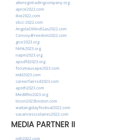
alteregotradingcompany.org
aprce2022.com
ibie2022.com
sbcc-2022.com
AngolaOilAndGas2022.com
Convoy4Freedom2022.com
grur2023.org
hkhk2023.org
napm2023.org
apsdfd2023.org
forumausape2023.com
imkl2023.com
careerfaircsd2023.com
apsth2023.com
MedItRio2023.org
lcicon2023boston.com
waitangidayfestival2022.com
vacancesscolaires2022.com
MEDIA PARTNER II
isth2022.com