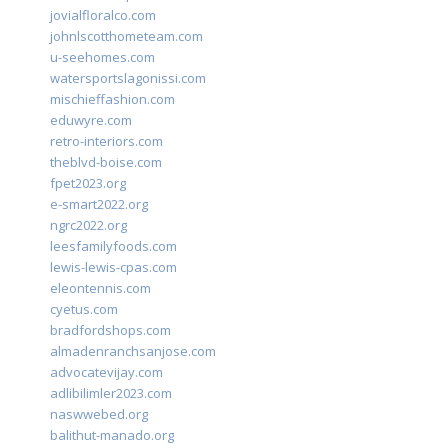
jovialfloralco.com
johnlscotthometeam.com
u-seehomes.com
watersportslagonissi.com
mischieffashion.com
eduwyre.com
retro-interiors.com
theblvd-boise.com
fpet2023.org
e-smart2022.org
ngrc2022.org
leesfamilyfoods.com
lewis-lewis-cpas.com
eleontennis.com
cyetus.com
bradfordshops.com
almadenranchsanjose.com
advocatevijay.com
adlibilimler2023.com
naswwebed.org
balithut-manado.org