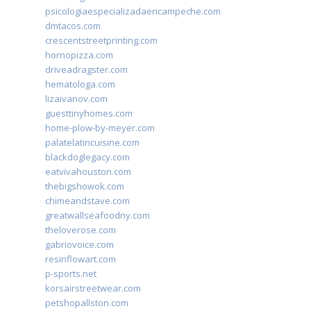
psicologiaespecializadaencampeche.com
dmtacos.com
crescentstreetprinting.com
hornopizza.com
driveadragster.com
hematologa.com
lizaivanov.com
guesttinyhomes.com
home-plow-by-meyer.com
palatelatincuisine.com
blackdoglegacy.com
eatvivahouston.com
thebigshowok.com
chimeandstave.com
greatwallseafoodny.com
theloverose.com
gabriovoice.com
resinflowart.com
p-sports.net
korsairstreetwear.com
petshopallston.com