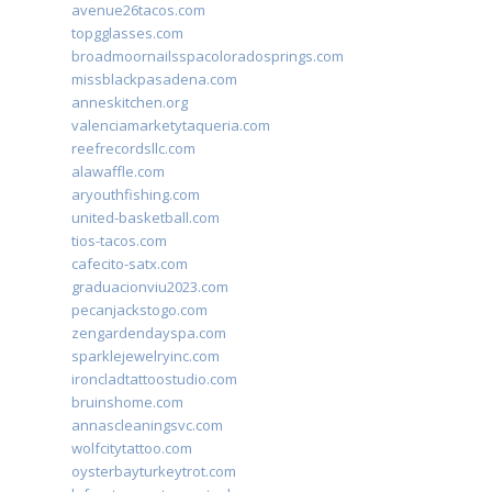
avenue26tacos.com
topgglasses.com
broadmoornailsspacoloradosprings.com
missblackpasadena.com
anneskitchen.org
valenciamarketytaqueria.com
reefrecordsllc.com
alawaffle.com
aryouthfishing.com
united-basketball.com
tios-tacos.com
cafecito-satx.com
graduacionviu2023.com
pecanjackstogo.com
zengardendayspa.com
sparklejewelryinc.com
ironcladtattoostudio.com
bruinshome.com
annascleaningsvc.com
wolfcitytattoo.com
oysterbayturkeytrot.com