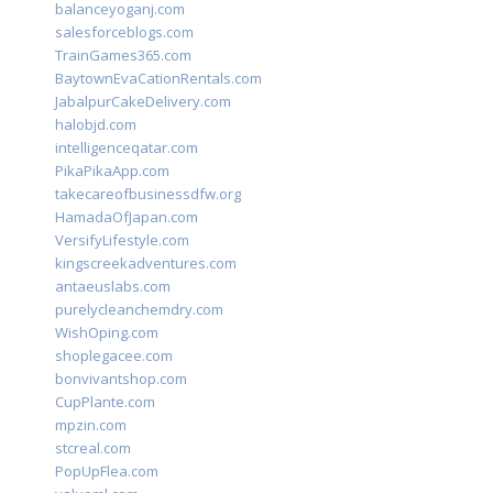
balanceyoganj.com
salesforceblogs.com
TrainGames365.com
BaytownEvaCationRentals.com
JabalpurCakeDelivery.com
halobjd.com
intelligenceqatar.com
PikaPikaApp.com
takecareofbusinessdfw.org
HamadaOfJapan.com
VersifyLifestyle.com
kingscreekadventures.com
antaeuslabs.com
purelycleanchemdry.com
WishOping.com
shoplegacee.com
bonvivantshop.com
CupPlante.com
mpzin.com
stcreal.com
PopUpFlea.com