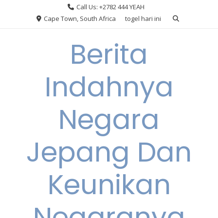
Skip
Call Us: +2782 444 YEAH
to
Cape Town, South Africa
togel hari ini
content
Berita
Indahnya
Negara
Jepang Dan
Keunikan
Negaranya