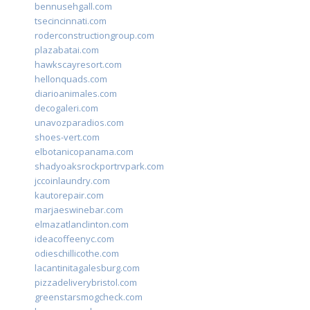
bennusehgall.com
tsecincinnati.com
roderconstructiongroup.com
plazabatai.com
hawkscayresort.com
hellonquads.com
diarioanimales.com
decogaleri.com
unavozparadios.com
shoes-vert.com
elbotanicopanama.com
shadyoaksrockportrvpark.com
jccoinlaundry.com
kautorepair.com
marjaeswinebar.com
elmazatlanclinton.com
ideacoffeenyc.com
odieschillicothe.com
lacantinitagalesburg.com
pizzadeliverybristol.com
greenstarsmogcheck.com