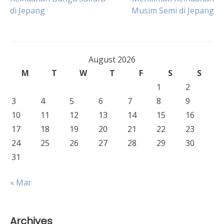
Post
di Jepang
Musim Semi di Jepang
navigation
August 2026
M
T
W
T
F
S
S
1
2
3
4
5
6
7
8
9
10
11
12
13
14
15
16
17
18
19
20
21
22
23
24
25
26
27
28
29
30
31
« Mar
Archives