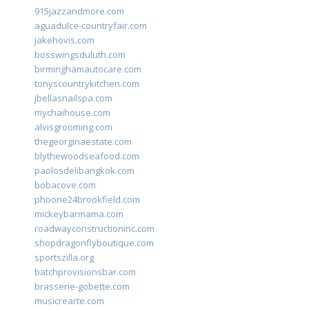
915jazzandmore.com
aguadulce-countryfair.com
jakehovis.com
bosswingsduluth.com
birminghamautocare.com
tonyscountrykitchen.com
jbellasnailspa.com
mychaihouse.com
alvisgrooming.com
thegeorginaestate.com
blythewoodseafood.com
paolosdelibangkok.com
bobacove.com
phoone24brookfield.com
mickeybarmama.com
roadwayconstructioninc.com
shopdragonflyboutique.com
sportszilla.org
batchprovisionsbar.com
brasserie-gobette.com
musicrearte.com