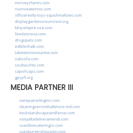
morseysfarms.com
riverviewtennis.com
official-kelly-toys-squishmallows.com
displaygardenonsuncrest.org
bbq-empire-usa.com
feedstoreva.com
drogopets.com
ediblechalk.com
tabletennisnearme.com
oaksofa.com
soultacohtx.com
capishcaps.com
gpsyfl.org
MEDIA PARTNER III
vwrepairarlington.com
cleaningservicebaltimore-md.com
beckslandscapeandfence.com
vistaaltadelveramendi.com
coastlinecateringnc.com
cuesburgershouston.com