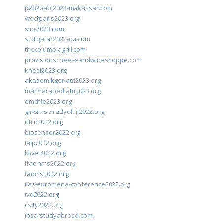
p2b2pabi2023-makassar.com
wocfparis2023.org
sinc2023.com
scdlqatar2022-qa.com
thecolumbiagrill.com
provisionscheeseandwineshoppe.com
khedi2023.org
akademikgeriatri2023.org
marmarapediatri2023.org
emchie2023.org
girisimselradyoloji2022.org
utcd2022.org
biosensor2022.org
ialp2022.org
klivet2022.org
ifac-hms2022.org
taoms2022.org
iias-euromena-conference2022.org
ivd2022.org
csity2022.org
ibsarstudyabroad.com