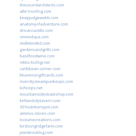
thesoundarchitects.com
allin1roofing.com
keepjudgewebb.com
anatomyofadventure.com
drivancastillo.com
cmmedspa.com
midletontkd.com
gardensandgrills.com
basilfoodwine.com
nikko-tochigi.net
caribbean-corner.com
bluemoongiftcards.com
rivercitysteampunkexpo.com
kchoops.net
mountainsideskateshop.com
kirtlandcitytavern.com
301nutritionspot.com
ammos-stores.com
loceanecreations.com
birdsongridgefarm.com
joiedevivblog.com