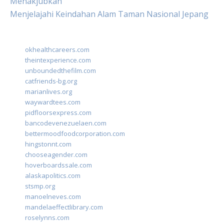
Menakjubkan
Menjelajahi Keindahan Alam Taman Nasional Jepang
okhealthcareers.com
theintexperience.com
unboundedthefilm.com
catfriends-bg.org
marianlives.org
waywardtees.com
pidfloorsexpress.com
bancodevenezuelaen.com
bettermoodfoodcorporation.com
hingstonnt.com
chooseagender.com
hoverboardssale.com
alaskapolitics.com
stsmp.org
manoelneves.com
mandelaeffectlibrary.com
roselynns.com