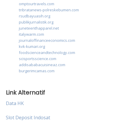
omptourtravels.com
tribratanews-polreskebumen.com
rsudbayuasih.org
publikjurnalistik.org
juneteenthapparel.net
italywarm.com
journaloffinanceeconomics.com
kvk-kumari.org
foodscienceandtechnology.com
scisportsscience.com
addisababacuisineaz.com
burgerimcamas.com
Link Alternatif
Data HK
Slot Deposit Indosat