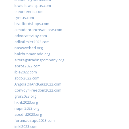
lewis-lewis-cpas.com
eleontennis.com
cyetus.com
bradfordshops.com
almadenranchsanjose.com
advocatevijay.com
adlibilimler2023.com
naswwebed.org
balithut-manado.org
alteregotradingcompany.org
aprce2022.com
ibie2022.com
sbcc-2022.com
AngolaOilAndGas2022.com
Convoy4Freedom2022.com
grur2023.org
hkhk2023.org
napm2023.org
apsdfd2023.org
forumausape2023.com
imkl2023.com