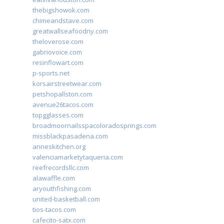
thebigshowok.com
chimeandstave.com
greatwallseafoodny.com
theloverose.com
gabriovoice.com
resinflowart.com
p-sports.net
korsairstreetwear.com
petshopallston.com
avenue26tacos.com
topgglasses.com
broadmoornailsspacoloradosprings.com
missblackpasadena.com
anneskitchen.org
valenciamarketytaqueria.com
reefrecordsllc.com
alawaffle.com
aryouthfishing.com
united-basketball.com
tios-tacos.com
cafecito-satx.com