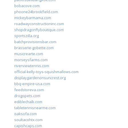
bobacove.com
phoone24brookfield.com
mickeybarmama.com
roadwayconstructioninc.com
shopdragonflyboutique.com
sportszilla.org
batchprovisionsbar.com
brasserie-gobette.com
musicrearte.com
morseysfarms.com
riverviewtennis.com
official-kelly-toys-squishmallows.com
displaygardenonsuncrest.org
bbq-empire-usa.com
feedstoreva.com
drogopets.com
ediblechalk.com
tabletennisnearme.com
oaksofa.com
soultacohtx.com
capishcaps.com