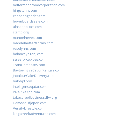
bettermoodfoodcorporation.com
hingstonnt.com
chooseagender.com
hoverboardssale.com
alaskapolitics.com
stsmp.org
manoelneves.com
mandelaeffectlibrary.com
roselynns.com
balanceyoganj.com
salesforceblogs.com
TrainGames365.com
BaytownEvaCationRentals.com
JabalpurCakeDelivery.com
halobjd.com
intelligenceqatar.com
PikaPikaApp.com
takecareofbusinessdfw.org
HamadaOfJapan.com
VersifyLifestyle.com
kingscreekadventures.com