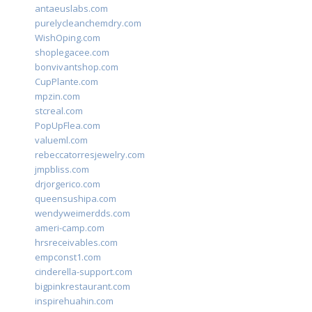
antaeuslabs.com
purelycleanchemdry.com
WishOping.com
shoplegacee.com
bonvivantshop.com
CupPlante.com
mpzin.com
stcreal.com
PopUpFlea.com
valueml.com
rebeccatorresjewelry.com
jmpbliss.com
drjorgerico.com
queensushipa.com
wendyweimerdds.com
ameri-camp.com
hrsreceivables.com
empconst1.com
cinderella-support.com
bigpinkrestaurant.com
inspirehuahin.com