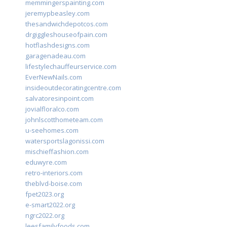
memmingerspainting.com
jeremypbeasley.com
thesandwichdepotcos.com
drgiggleshouseofpain.com
hotflashdesigns.com
garagenadeau.com
lifestylechauffeurservice.com
EverNewNails.com
insideoutdecoratingcentre.com
salvatoresinpoint.com
jovialfloralco.com
johnlscotthometeam.com
u-seehomes.com
watersportslagonissi.com
mischieffashion.com
eduwyre.com
retro-interiors.com
theblvd-boise.com
fpet2023.org
e-smart2022.org
ngrc2022.org
leesfamilyfoods.com