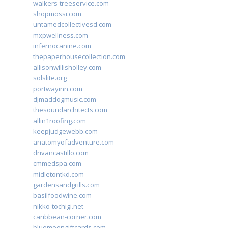
walkers-treeservice.com
shopmossi.com
untamedcollectivesd.com
mxpwellness.com
infernocanine.com
thepaperhousecollection.com
allisonwillisholley.com
solslite.org
portwayinn.com
djmaddogmusic.com
thesoundarchitects.com
allin1roofing.com
keepjudgewebb.com
anatomyofadventure.com
drivancastillo.com
cmmedspa.com
midletontkd.com
gardensandgrills.com
basilfoodwine.com
nikko-tochigi.net
caribbean-corner.com
bluemoongiftcards.com