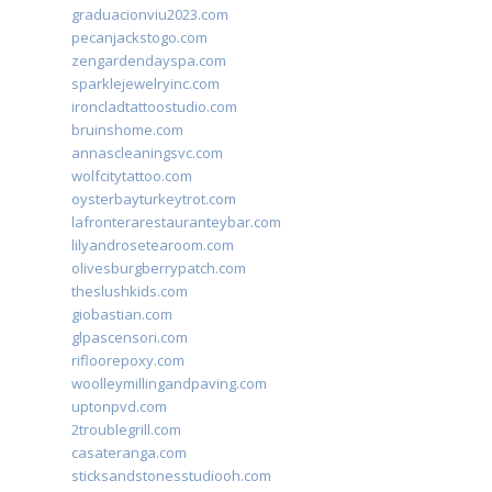
graduacionviu2023.com
pecanjackstogo.com
zengardendayspa.com
sparklejewelryinc.com
ironcladtattoostudio.com
bruinshome.com
annascleaningsvc.com
wolfcitytattoo.com
oysterbayturkeytrot.com
lafronterarestauranteybar.com
lilyandrosetearoom.com
olivesburgberrypatch.com
theslushkids.com
giobastian.com
glpascensori.com
rifloorepoxy.com
woolleymillingandpaving.com
uptonpvd.com
2troublegrill.com
casateranga.com
sticksandstonesstudiooh.com