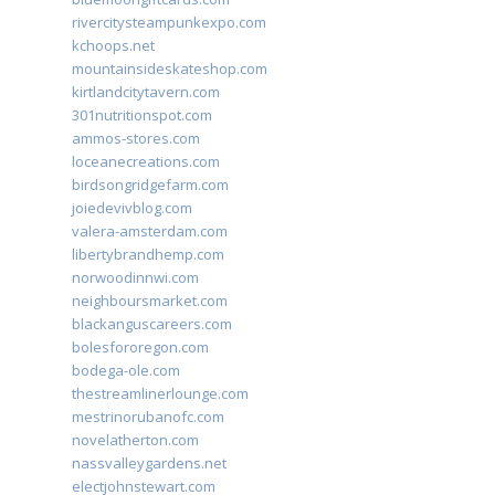
rivercitysteampunkexpo.com
kchoops.net
mountainsideskateshop.com
kirtlandcitytavern.com
301nutritionspot.com
ammos-stores.com
loceanecreations.com
birdsongridgefarm.com
joiedevivblog.com
valera-amsterdam.com
libertybrandhemp.com
norwoodinnwi.com
neighboursmarket.com
blackanguscareers.com
bolesfororegon.com
bodega-ole.com
thestreamlinerlounge.com
mestrinorubanofc.com
novelatherton.com
nassvalleygardens.net
electjohnstewart.com