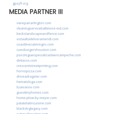
gpsyfl.org
MEDIA PARTNER III
vwrepairarlington.com
cleaningservicebaltimore-md.com
beckslandscapeandfence.com
vistaaltadelveramendi.com
coastlinecateringnc.com
cuesburgershouston.com
psicologiaespecializadaencampeche.com
dmtacos.com
crescentstreetprinting.com
hornopizza.com
driveadragster.com
hematologa.com
lizaivanov.com
guesttinyhomes.com
home-plow-by-meyer.com
palatelatincuisine.com
blackdoglegacy.com
eatvivahouston.com