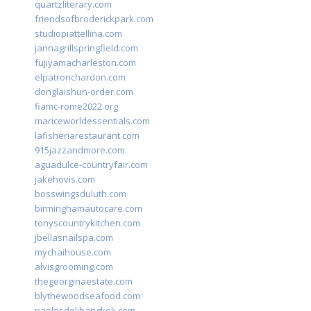
quartzliterary.com
friendsofbroderickpark.com
studiopiattellina.com
jannagrillspringfield.com
fujiyamacharleston.com
elpatronchardon.com
donglaishun-order.com
fiamc-rome2022.org
mariceworldessentials.com
lafisheriarestaurant.com
915jazzandmore.com
aguadulce-countryfair.com
jakehovis.com
bosswingsduluth.com
birminghamautocare.com
tonyscountrykitchen.com
jbellasnailspa.com
mychaihouse.com
alvisgrooming.com
thegeorginaestate.com
blythewoodseafood.com
paolosdelibangkok.com