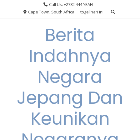
Skip
Call Us: +2782 444 YEAH
to
Cape Town, South Africa
togel hari ini
content
Berita
Indahnya
Negara
Jepang Dan
Keunikan
Negaranya