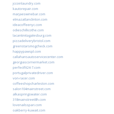
jccoinlaundry.com
kautorepair.com
marjaeswinebar.com
elmazatlanclinton.com
ideacoffeenyc.com
odieschillicothe.com
lacantinitagalesburg.com
pizzadeliverybristol.com
greenstarsmogcheck.com
happypawspl.com
callahansautoservicecenter.com
georgiascornermarket.com
perfectfit24-7.com
portugalprivatedriver.com
von-racer.com
coffeeshopcharleston.com
salon104mainstreet.com
alkaspringswater.com
318mainstreet8h.com
lovenailsspari.com
oakberry-kuwait.com