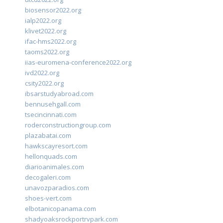
biosensor2022.org
ialp2022.org
klivet2022.org
ifac-hms2022.org
taoms2022.org
iias-euromena-conference2022.org
ivd2022.org
csity2022.org
ibsarstudyabroad.com
bennusehgall.com
tsecincinnati.com
roderconstructiongroup.com
plazabatai.com
hawkscayresort.com
hellonquads.com
diarioanimales.com
decogaleri.com
unavozparadios.com
shoes-vert.com
elbotanicopanama.com
shadyoaksrockportrvpark.com