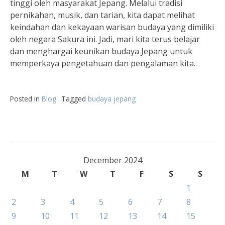
tinggi oleh masyarakat Jepang. Melalui tradisi
pernikahan, musik, dan tarian, kita dapat melihat
keindahan dan kekayaan warisan budaya yang dimiliki
oleh negara Sakura ini. Jadi, mari kita terus belajar
dan menghargai keunikan budaya Jepang untuk
memperkaya pengetahuan dan pengalaman kita.
Posted in
Blog
Tagged
budaya jepang
December 2024
M
T
W
T
F
S
S
1
2
3
4
5
6
7
8
9
10
11
12
13
14
15