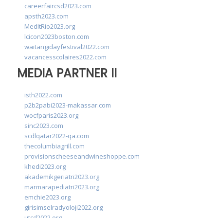
careerfaircsd2023.com
apsth2023.com
MedItRio2023.org
lcicon2023boston.com
waitangidayfestival2022.com
vacancesscolaires2022.com
MEDIA PARTNER II
isth2022.com
p2b2pabi2023-makassar.com
wocfparis2023.org
sinc2023.com
scdlqatar2022-qa.com
thecolumbiagrill.com
provisionscheeseandwineshoppe.com
khedi2023.org
akademikgeriatri2023.org
marmarapediatri2023.org
emchie2023.org
girisimselradyoloji2022.org
utcd2022.org