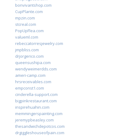
bonvivantshop.com
CupPlante.com
mpzin.com
stcreal.com
PopUpFlea.com
valueml.com
rebeccatorresjewelry.com
jmpbliss.com
drjorgerico.com
queensushipa.com
wendyweimerdds.com
ameri-camp.com
hrsreceivables.com
empconst1.com
cinderella-support.com
bigpinkrestaurant.com
inspirehuahin.com
memmingerspainting.com
jeremypbeasley.com
thesandwichdepotcos.com
drgiggleshouseofpain.com