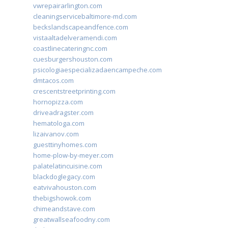
vwrepairarlington.com
cleaningservicebaltimore-md.com
beckslandscapeandfence.com
vistaaltadelveramendi.com
coastlinecateringnc.com
cuesburgershouston.com
psicologiaespecializadaencampeche.com
dmtacos.com
crescentstreetprinting.com
hornopizza.com
driveadragster.com
hematologa.com
lizaivanov.com
guesttinyhomes.com
home-plow-by-meyer.com
palatelatincuisine.com
blackdoglegacy.com
eatvivahouston.com
thebigshowok.com
chimeandstave.com
greatwallseafoodny.com