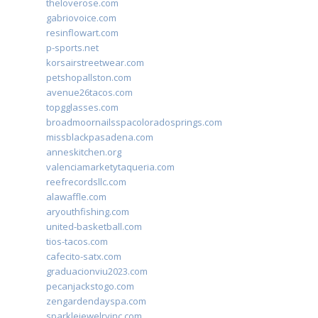
theloverose.com
gabriovoice.com
resinflowart.com
p-sports.net
korsairstreetwear.com
petshopallston.com
avenue26tacos.com
topgglasses.com
broadmoornailsspacoloradosprings.com
missblackpasadena.com
anneskitchen.org
valenciamarketytaqueria.com
reefrecordsllc.com
alawaffle.com
aryouthfishing.com
united-basketball.com
tios-tacos.com
cafecito-satx.com
graduacionviu2023.com
pecanjackstogo.com
zengardendayspa.com
sparklejewelryinc.com