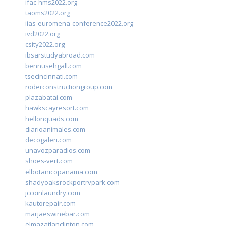
ifac-hms2022.org
taoms2022.org
iias-euromena-conference2022.org
ivd2022.org
csity2022.org
ibsarstudyabroad.com
bennusehgall.com
tsecincinnati.com
roderconstructiongroup.com
plazabatai.com
hawkscayresort.com
hellonquads.com
diarioanimales.com
decogaleri.com
unavozparadios.com
shoes-vert.com
elbotanicopanama.com
shadyoaksrockportrvpark.com
jccoinlaundry.com
kautorepair.com
marjaeswinebar.com
elmazatlanclinton.com