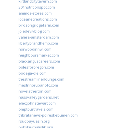
kirtlandcitytavern.com
301nutritionspot.com
ammos-stores.com
loceanecreations.com
birdsongridgefarm.com
joiedevivblog.com
valera-amsterdam.com
libertybrandhemp.com
norwoodinnwi.com
neighboursmarket.com
blackanguscareers.com
bolesfororegon.com
bodega-ole.com
thestreamlinerlounge.com
mestrinorubanofc.com
novelatherton.com
nassvalleygardens.net
electjohnstewart.com
omptourtravels.com
tribratanews-polreskebumen.com
rsudbayuasih.org
publikjurnalistik.org