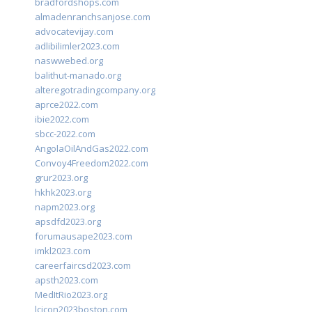
bradfordshops.com
almadenranchsanjose.com
advocatevijay.com
adlibilimler2023.com
naswwebed.org
balithut-manado.org
alteregotradingcompany.org
aprce2022.com
ibie2022.com
sbcc-2022.com
AngolaOilAndGas2022.com
Convoy4Freedom2022.com
grur2023.org
hkhk2023.org
napm2023.org
apsdfd2023.org
forumausape2023.com
imkl2023.com
careerfaircsd2023.com
apsth2023.com
MedItRio2023.org
lcicon2023boston.com