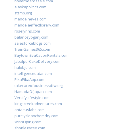
hoverboardssale.com
alaskapolitics.com
stsmp.org
manoelneves.com
mandelaeffectlibrary.com
roselynns.com
balanceyoganj.com
salesforceblogs.com
TrainGames365.com
BaytownEvaCationRentals.com
JabalpurCakeDelivery.com
halobjd.com
intelligenceqatar.com
PikaPikaApp.com
takecareofbusinessdfw.org
HamadaOfJapan.com
VersifyLifestyle.com
kingscreekadventures.com
antaeuslabs.com
purelycleanchemdry.com
WishOping.com
shoplegacee.com