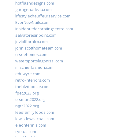
hotflashdesigns.com
garagenadeau.com
lifestylechauffeurservice.com
EverNewNails.com
insideoutdecoratingcentre.com
salvatoresinpoint.com
jovialfloralco.com
johnlscotthometeam.com
u-seehomes.com
watersportslagonissi.com
mischieffashion.com
eduwyre.com
retro-interiors.com
theblvd-boise.com
fpet2023.org
e-smart2022.org
ngrc2022.org
leesfamilyfoods.com
lewis-lewis-cpas.com
eleontennis.com
cyetus.com