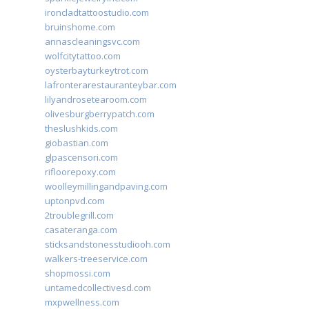
ironcladtattoostudio.com
bruinshome.com
annascleaningsvc.com
wolfcitytattoo.com
oysterbayturkeytrot.com
lafronterarestauranteybar.com
lilyandrosetearoom.com
olivesburgberrypatch.com
theslushkids.com
giobastian.com
glpascensori.com
rifloorepoxy.com
woolleymillingandpaving.com
uptonpvd.com
2troublegrill.com
casateranga.com
sticksandstonesstudiooh.com
walkers-treeservice.com
shopmossi.com
untamedcollectivesd.com
mxpwellness.com