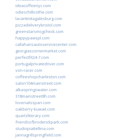
ideacoffeenyc.com
odieschillicothe.com
lacantinitagalesburg.com
pizzadeliverybristol.com
greenstarsmogcheck.com
happypawspl.com
callahansautoservicecenter.com
georgiascornermarket.com
perfectfit24-7.com
portugalprivatedriver.com
von-racer.com
coffeeshopcharleston.com
salon104mainstreet.com
alkaspringswater.com
318mainstreet8h.com
lovenailsspari.com
oakberry-kuwait.com
quartzliterary.com
friendsofbroderickpark.com
studiopiattellina.com
jannagrillspringfield.com