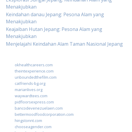
Menakjubkan
Keindahan danau Jepang: Pesona Alam yang
Menakjubkan
Keajaiban Hutan Jepang: Pesona Alam yang
Menakjubkan
Menjelajahi Keindahan Alam Taman Nasional Jepang
okhealthcareers.com
theintexperience.com
unboundedthefilm.com
catfriends-bg.org
marianlives.org
waywardtees.com
pidfloorsexpress.com
bancodevenezuelaen.com
bettermoodfoodcorporation.com
hingstonnt.com
chooseagender.com