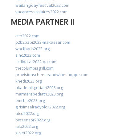
waitangidayfestival2022.com
vacancesscolaires2022.com
MEDIA PARTNER II
isth2022.com
p2b2pabi2023-makassar.com
wocfparis2023.org
sinc2023.com
scdlqatar2022-qa.com
thecolumbiagrill.com
provisionscheeseandwineshoppe.com
khedi2023.org
akademikgeriatri2023.org
marmarapediatri2023.org
emchie2023.org
girisimselradyoloji2022.org
utcd2022.org
biosensor2022.org
ialp2022.org
klivet2022.org