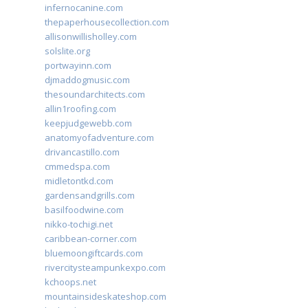
infernocanine.com
thepaperhousecollection.com
allisonwillisholley.com
solslite.org
portwayinn.com
djmaddogmusic.com
thesoundarchitects.com
allin1roofing.com
keepjudgewebb.com
anatomyofadventure.com
drivancastillo.com
cmmedspa.com
midletontkd.com
gardensandgrills.com
basilfoodwine.com
nikko-tochigi.net
caribbean-corner.com
bluemoongiftcards.com
rivercitysteampunkexpo.com
kchoops.net
mountainsideskateshop.com