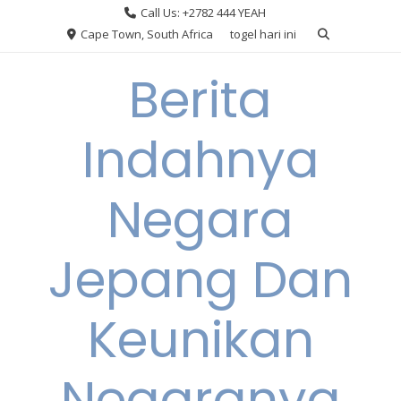
Skip
Call Us: +2782 444 YEAH
to
Cape Town, South Africa
togel hari ini
content
Berita
Indahnya
Negara
Jepang Dan
Keunikan
Negaranya