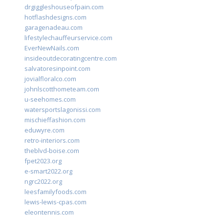
drgiggleshouseofpain.com
hotflashdesigns.com
garagenadeau.com
lifestylechauffeurservice.com
EverNewNails.com
insideoutdecoratingcentre.com
salvatoresinpoint.com
jovialfloralco.com
johnlscotthometeam.com
u-seehomes.com
watersportslagonissi.com
mischieffashion.com
eduwyre.com
retro-interiors.com
theblvd-boise.com
fpet2023.org
e-smart2022.org
ngrc2022.org
leesfamilyfoods.com
lewis-lewis-cpas.com
eleontennis.com