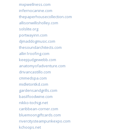
mxpwellness.com
infernocanine.com
thepaperhousecollection.com
allisonwillisholley.com
solslite.org
portwayinn.com
djmaddogmusic.com
thesoundarchitects.com
allin1roofing.com
keepjudgewebb.com
anatomyofadventure.com
drivancastillo.com
cmmedspa.com
midletontkd.com
gardensandgrills.com
basilfoodwine.com
nikko-tochigi.net
caribbean-corner.com
bluemoongiftcards.com
rivercitysteampunkexpo.com
kchoops.net