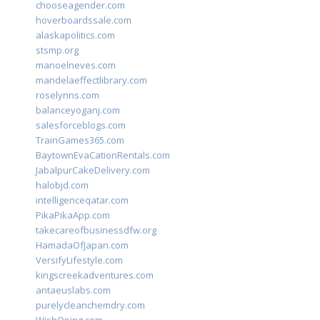
chooseagender.com
hoverboardssale.com
alaskapolitics.com
stsmp.org
manoelneves.com
mandelaeffectlibrary.com
roselynns.com
balanceyoganj.com
salesforceblogs.com
TrainGames365.com
BaytownEvaCationRentals.com
JabalpurCakeDelivery.com
halobjd.com
intelligenceqatar.com
PikaPikaApp.com
takecareofbusinessdfw.org
HamadaOfJapan.com
VersifyLifestyle.com
kingscreekadventures.com
antaeuslabs.com
purelycleanchemdry.com