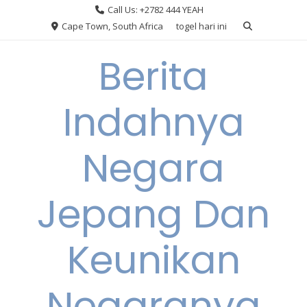
Skip
Call Us: +2782 444 YEAH
to
Cape Town, South Africa
togel hari ini
content
Berita
Indahnya
Negara
Jepang Dan
Keunikan
Negaranya