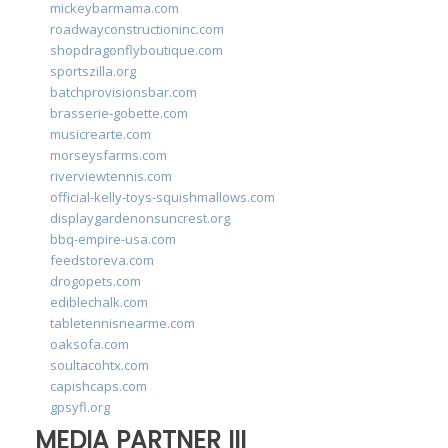
mickeybarmama.com
roadwayconstructioninc.com
shopdragonflyboutique.com
sportszilla.org
batchprovisionsbar.com
brasserie-gobette.com
musicrearte.com
morseysfarms.com
riverviewtennis.com
official-kelly-toys-squishmallows.com
displaygardenonsuncrest.org
bbq-empire-usa.com
feedstoreva.com
drogopets.com
ediblechalk.com
tabletennisnearme.com
oaksofa.com
soultacohtx.com
capishcaps.com
gpsyfl.org
MEDIA PARTNER III