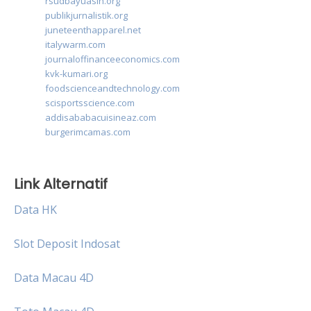
rsudbayuasih.org
publikjurnalistik.org
juneteenthapparel.net
italywarm.com
journaloffinanceeconomics.com
kvk-kumari.org
foodscienceandtechnology.com
scisportsscience.com
addisababacuisineaz.com
burgerimcamas.com
Link Alternatif
Data HK
Slot Deposit Indosat
Data Macau 4D