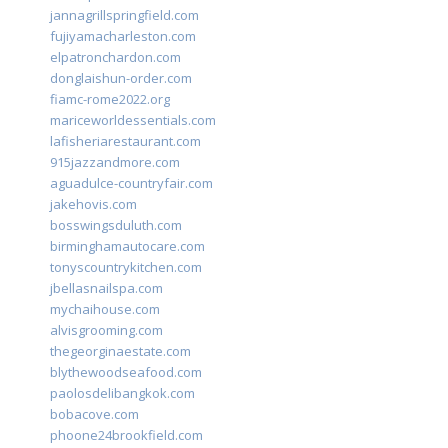
jannagrillspringfield.com
fujiyamacharleston.com
elpatronchardon.com
donglaishun-order.com
fiamc-rome2022.org
mariceworldessentials.com
lafisheriarestaurant.com
915jazzandmore.com
aguadulce-countryfair.com
jakehovis.com
bosswingsduluth.com
birminghamautocare.com
tonyscountrykitchen.com
jbellasnailspa.com
mychaihouse.com
alvisgrooming.com
thegeorginaestate.com
blythewoodseafood.com
paolosdelibangkok.com
bobacove.com
phoone24brookfield.com