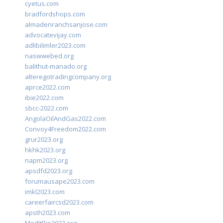
cyetus.com
bradfordshops.com
almadenranchsanjose.com
advocatevijay.com
adlibilimler2023.com
naswwebed.org
balithut-manado.org
alteregotradingcompany.org
aprce2022.com
ibie2022.com
sbcc-2022.com
AngolaOilAndGas2022.com
Convoy4Freedom2022.com
grur2023.org
hkhk2023.org
napm2023.org
apsdfd2023.org
forumausape2023.com
imkl2023.com
careerfaircsd2023.com
apsth2023.com