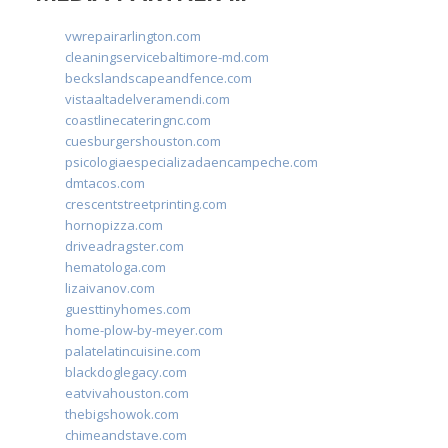
vwrepairarlington.com
cleaningservicebaltimore-md.com
beckslandscapeandfence.com
vistaaltadelveramendi.com
coastlinecateringnc.com
cuesburgershouston.com
psicologiaespecializadaencampeche.com
dmtacos.com
crescentstreetprinting.com
hornopizza.com
driveadragster.com
hematologa.com
lizaivanov.com
guesttinyhomes.com
home-plow-by-meyer.com
palatelatincuisine.com
blackdoglegacy.com
eatvivahouston.com
thebigshowok.com
chimeandstave.com