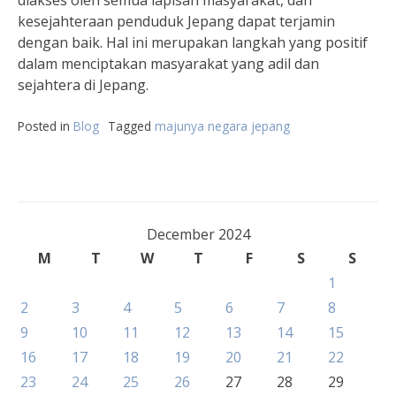
diakses oleh semua lapisan masyarakat, dan
kesejahteraan penduduk Jepang dapat terjamin
dengan baik. Hal ini merupakan langkah yang positif
dalam menciptakan masyarakat yang adil dan
sejahtera di Jepang.
Posted in
Blog
Tagged
majunya negara jepang
December 2024
M
T
W
T
F
S
S
1
2
3
4
5
6
7
8
9
10
11
12
13
14
15
16
17
18
19
20
21
22
23
24
25
26
27
28
29