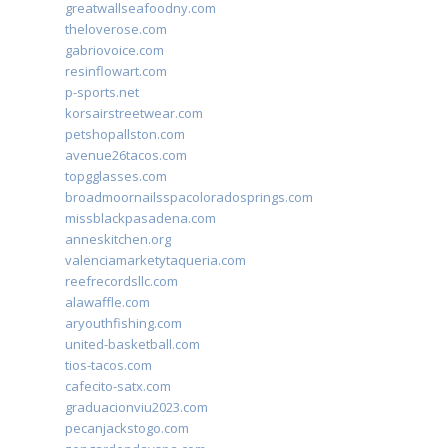
greatwallseafoodny.com
theloverose.com
gabriovoice.com
resinflowart.com
p-sports.net
korsairstreetwear.com
petshopallston.com
avenue26tacos.com
topgglasses.com
broadmoornailsspacoloradosprings.com
missblackpasadena.com
anneskitchen.org
valenciamarketytaqueria.com
reefrecordsllc.com
alawaffle.com
aryouthfishing.com
united-basketball.com
tios-tacos.com
cafecito-satx.com
graduacionviu2023.com
pecanjackstogo.com