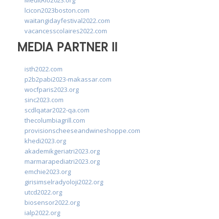
MedItRio2023.org
lcicon2023boston.com
waitangidayfestival2022.com
vacancesscolaires2022.com
MEDIA PARTNER II
isth2022.com
p2b2pabi2023-makassar.com
wocfparis2023.org
sinc2023.com
scdlqatar2022-qa.com
thecolumbiagrill.com
provisionscheeseandwineshoppe.com
khedi2023.org
akademikgeriatri2023.org
marmarapediatri2023.org
emchie2023.org
girisimselradyoloji2022.org
utcd2022.org
biosensor2022.org
ialp2022.org