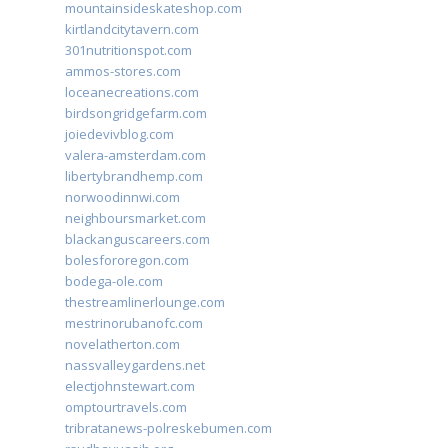
mountainsideskateshop.com
kirtlandcitytavern.com
301nutritionspot.com
ammos-stores.com
loceanecreations.com
birdsongridgefarm.com
joiedevivblog.com
valera-amsterdam.com
libertybrandhemp.com
norwoodinnwi.com
neighboursmarket.com
blackanguscareers.com
bolesfororegon.com
bodega-ole.com
thestreamlinerlounge.com
mestrinorubanofc.com
novelatherton.com
nassvalleygardens.net
electjohnstewart.com
omptourtravels.com
tribratanews-polreskebumen.com