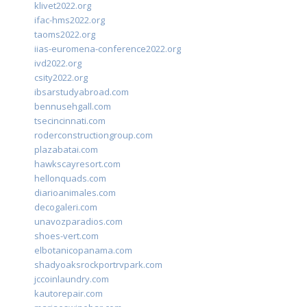
klivet2022.org
ifac-hms2022.org
taoms2022.org
iias-euromena-conference2022.org
ivd2022.org
csity2022.org
ibsarstudyabroad.com
bennusehgall.com
tsecincinnati.com
roderconstructiongroup.com
plazabatai.com
hawkscayresort.com
hellonquads.com
diarioanimales.com
decogaleri.com
unavozparadios.com
shoes-vert.com
elbotanicopanama.com
shadyoaksrockportrvpark.com
jccoinlaundry.com
kautorepair.com