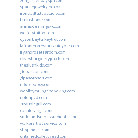
zengardendayspa.com
sparklejewelryinc.com
ironcladtattoostudio.com
bruinshome.com
annascleaningsvc.com
wolfcitytattoo.com
oysterbayturkeytrot.com
lafronterarestauranteybar.com
lilyandrosetearoom.com
olivesburgberrypatch.com
theslushkids.com
giobastian.com
glpascensori.com
rifloorepoxy.com
woolleymillingandpaving.com
uptonpvd.com
2troublegrill.com
casateranga.com
sticksandstonesstudiooh.com
walkers-treeservice.com
shopmossi.com
untamedcollectivesd.com