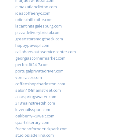
marjaeswinebar.com
elmazatlanclinton.com
ideacoffeenyc.com
odieschillicothe.com
lacantinitagalesburg.com
pizzadeliverybristol.com
greenstarsmogcheck.com
happypawspl.com
callahansautoservicecenter.com
georgiascornermarket.com
perfectfit24-7.com
portugalprivatedriver.com
von-racer.com
coffeeshopcharleston.com
salon104mainstreet.com
alkaspringswater.com
318mainstreet8h.com
lovenailsspari.com
oakberry-kuwait.com
quartzliterary.com
friendsofbroderickpark.com
studiopiattellina.com