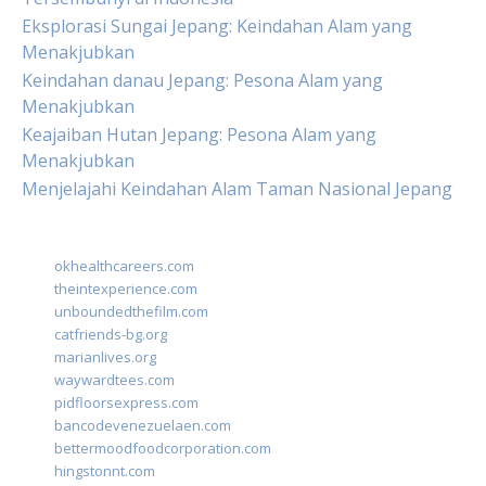
Eksplorasi Sungai Jepang: Keindahan Alam yang
Menakjubkan
Keindahan danau Jepang: Pesona Alam yang
Menakjubkan
Keajaiban Hutan Jepang: Pesona Alam yang
Menakjubkan
Menjelajahi Keindahan Alam Taman Nasional Jepang
okhealthcareers.com
theintexperience.com
unboundedthefilm.com
catfriends-bg.org
marianlives.org
waywardtees.com
pidfloorsexpress.com
bancodevenezuelaen.com
bettermoodfoodcorporation.com
hingstonnt.com